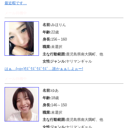
最近暇です…
メール待機中
名前:
みほりん
年齢:
22歳
身長:
156～160
職業:
未選択
主な行動範囲:
鹿児島県南大隅町、他
女性ジャンル:
ヤリマンギャル
はぁ…(=o=)ｳｽﾞｳｽﾞｳｽﾞｳｽﾞ…誰かぁぁしよぉー!
メール待機中
名前:
ゆあ
年齢:
18歳
身長:
146～150
職業:
未選択
主な行動範囲:
鹿児島県南大隅町、他
女性ジャンル:
ヤリマンギャル