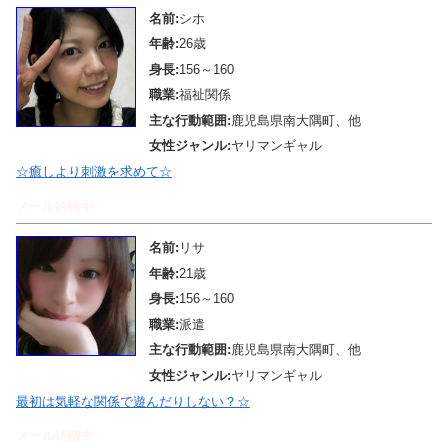
名前:
シホ
年齢:
26歳
身長:
156～160
職業:
福祉関係
主な行動範囲:
鹿児島県南大隅町、他
女性ジャンル:
ヤリマンギャル
☆癒しより刺激を求めて☆
メール待機中
名前:
リサ
年齢:
21歳
身長:
156～160
職業:
派遣
主な行動範囲:
鹿児島県南大隅町、他
女性ジャンル:
ヤリマンギャル
最初は気軽な関係で遊んだりしない？☆
メール待機中