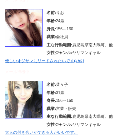
名前:
りお
年齢:
24歳
身長:
156～160
職業:
会社員
主な行動範囲:
鹿児島県南大隅町、他
女性ジャンル:
ヤリマンギャル
優しいオジサマにリードされたいです(≧∀≦)
メール待機中
名前:
菜々子
年齢:
31歳
身長:
156～160
職業:
営業・販売
主な行動範囲:
鹿児島県南大隅町、他
女性ジャンル:
ヤリマンギャル
大人の付き合いができる人がいいです。