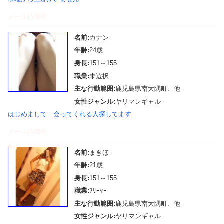
メール待機中
名前:
カナン
年齢:
24歳
身長:
151～155
職業:
未選択
主な行動範囲:
鹿児島県南大隅町、他
女性ジャンル:
ヤリマンギャル
はじめまして 会ってくれる人探してます
メール待機中
名前:
まきほ
年齢:
21歳
身長:
151～155
職業:
ﾌﾘｰﾀｰ
主な行動範囲:
鹿児島県南大隅町、他
女性ジャンル:
ヤリマンギャル