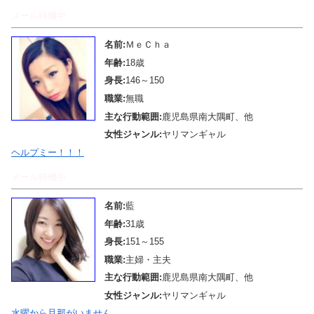
メール待機中
名前:
ＭｅＣｈａ
年齢:
18歳
身長:
146～150
職業:
無職
主な行動範囲:
鹿児島県南大隅町、他
女性ジャンル:
ヤリマンギャル
ヘルプミー！！！
メール待機中
名前:
藍
年齢:
31歳
身長:
151～155
職業:
主婦・主夫
主な行動範囲:
鹿児島県南大隅町、他
女性ジャンル:
ヤリマンギャル
水曜から旦那がいません