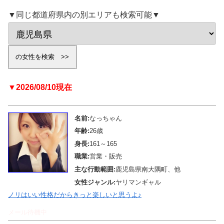
▼同じ都道府県内の別エリアも検索可能▼
▼2026/08/10現在
名前:
なっちゃん
年齢:
26歳
身長:
161～165
職業:
営業・販売
主な行動範囲:
鹿児島県南大隅町、他
女性ジャンル:
ヤリマンギャル
ノリはいい性格だからきっと楽しいと思うよ♪
メール待機中