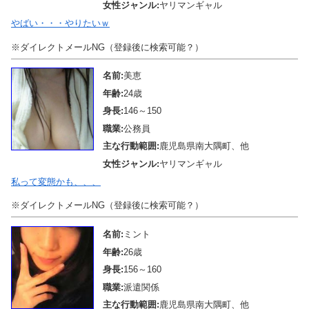
女性ジャンル:
ヤリマンギャル
やばい・・・やりたいｗ
※ダイレクトメールNG（登録後に検索可能？）
名前:
美恵
年齢:
24歳
身長:
146～150
職業:
公務員
主な行動範囲:
鹿児島県南大隅町、他
女性ジャンル:
ヤリマンギャル
私って変態かも、、、
※ダイレクトメールNG（登録後に検索可能？）
名前:
ミント
年齢:
26歳
身長:
156～160
職業:
派遣関係
主な行動範囲:
鹿児島県南大隅町、他