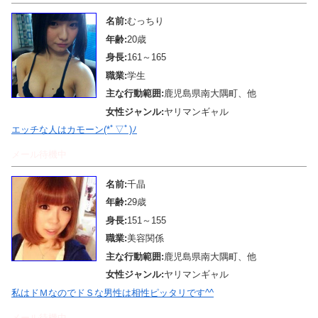
名前:
むっちり
年齢:
20歳
身長:
161～165
職業:
学生
主な行動範囲:
鹿児島県南大隅町、他
女性ジャンル:
ヤリマンギャル
エッチな人はカモーン(*ﾟ▽ﾟ)ﾉ
メール待機中
名前:
千晶
年齢:
29歳
身長:
151～155
職業:
美容関係
主な行動範囲:
鹿児島県南大隅町、他
女性ジャンル:
ヤリマンギャル
私はドＭなのでドＳな男性は相性ピッタリです^^
メール待機中