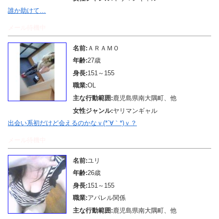
誰か助けて…
メール待機中
名前:
ＡＲＡＭＯ
年齢:
27歳
身長:
151～155
職業:
OL
主な行動範囲:
鹿児島県南大隅町、他
女性ジャンル:
ヤリマンギャル
出会い系初だけど会えるのかなｖ(*´∀｀*)ｖ？
メール待機中
名前:
ユリ
年齢:
26歳
身長:
151～155
職業:
アパレル関係
主な行動範囲:
鹿児島県南大隅町、他