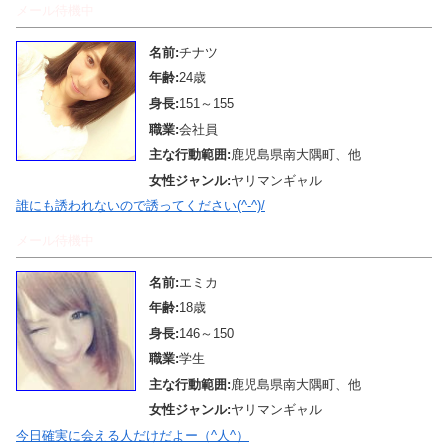
メール待機中
名前:
チナツ
年齢:
24歳
身長:
151～155
職業:
会社員
主な行動範囲:
鹿児島県南大隅町、他
女性ジャンル:
ヤリマンギャル
誰にも誘われないので誘ってください(^-^)/
メール待機中
名前:
エミカ
年齢:
18歳
身長:
146～150
職業:
学生
主な行動範囲:
鹿児島県南大隅町、他
女性ジャンル:
ヤリマンギャル
今日確実に会える人だけだよー（^人^）