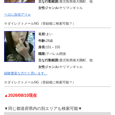
主な行動範囲:
鹿児島県南大隅町、他
女性ジャンル:
ヤリマンギャル
ベロに自信アリｗ
※ダイレクトメールNG（登録後に検索可能？）
名前:
まい
年齢:
28歳
身長:
151～155
職業:
アパレル関係
主な行動範囲:
鹿児島県南大隅町、他
女性ジャンル:
ヤリマンギャル
経験豊富な方だと思います。
※ダイレクトメールNG（登録後に検索可能？）
▲2026/08/10現在
▼同じ都道府県内の別エリアも検索可能▼