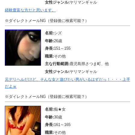
女性ジャンル:
ヤリマンギャル
経験豊富な方だと思います。
※ダイレクトメールNG（登録後に検索可能？）
名前:
シズ
年齢:
26歳
身長:
151～155
職業:
その他
主な行動範囲:
鹿児島県さつま町、他
女性ジャンル:
ヤリマンギャル
元デリヘルだけど、そんな女と遊びたい男がいるはずだっ！・・・上手
だよｗ
※ダイレクトメールNG（登録後に検索可能？）
名前:
痴★女
年齢:
30歳
身長:
161～165
職業:
その他