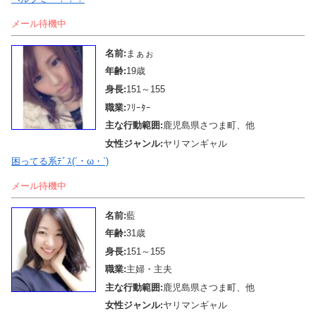
メール待機中
名前:
まぁぉ
年齢:
19歳
身長:
151～155
職業:
ﾌﾘｰﾀｰ
主な行動範囲:
鹿児島県さつま町、他
女性ジャンル:
ヤリマンギャル
困ってる系ﾃﾞｽ(´・ω・`)
メール待機中
名前:
藍
年齢:
31歳
身長:
151～155
職業:
主婦・主夫
主な行動範囲:
鹿児島県さつま町、他
女性ジャンル:
ヤリマンギャル