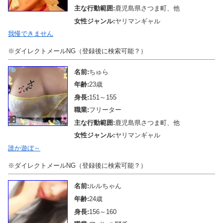
主な行動範囲:
鹿児島県さつま町、他
女性ジャンル:
ヤリマンギャル
我慢できません
※ダイレクトメールNG（登録後に検索可能？）
名前:
ちゅら
年齢:
23歳
身長:
151～155
職業:
フリーター
主な行動範囲:
鹿児島県さつま町、他
女性ジャンル:
ヤリマンギャル
誰か遊ぼ～
※ダイレクトメールNG（登録後に検索可能？）
名前:
ルルちゃん
年齢:
24歳
身長:
156～160