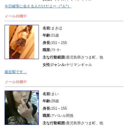
今日確実に会える人だけだよー（^人^）
メール待機中
名前:
まきほ
年齢:
21歳
身長:
151～155
職業:
ﾌﾘｰﾀｰ
主な行動範囲:
鹿児島県さつま町、他
女性ジャンル:
ヤリマンギャル
最近暇です…
メール待機中
名前:
まい
年齢:
28歳
身長:
151～155
職業:
アパレル関係
主な行動範囲:
鹿児島県さつま町、他