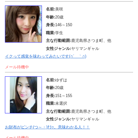
名前:
美咲
年齢:
20歳
身長:
146～150
職業:
学生
主な行動範囲:
鹿児島県さつま町、他
女性ジャンル:
ヤリマンギャル
イクって感覚を味わってみたいです(∩´＿｀∩)
メール待機中
名前:
ゆずは
年齢:
20歳
身長:
151～155
職業:
未選択
主な行動範囲:
鹿児島県さつま町、他
女性ジャンル:
ヤリマンギャル
お財布がピンチ(つ～・)ﾁﾗｯ。意味わかる人！！
メール待機中