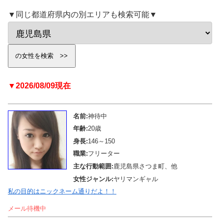
▼同じ都道府県内の別エリアも検索可能▼
▼2026/08/09現在
名前:
神待中
年齢:
20歳
身長:
146～150
職業:
フリーター
主な行動範囲:
鹿児島県さつま町、他
女性ジャンル:
ヤリマンギャル
私の目的はニックネーム通りだよ！！
メール待機中