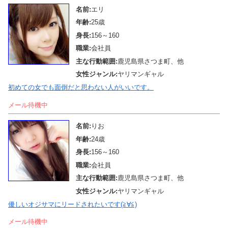
名前:
エリ
年齢:
25歳
身長:
156～160
職業:
会社員
主な行動範囲:
鹿児島県さつま町、他
女性ジャンル:
ヤリマンギャル
初めての女でも面倒だと思わない人がいいです。
メール待機中
名前:
りお
年齢:
24歳
身長:
156～160
職業:
会社員
主な行動範囲:
鹿児島県さつま町、他
女性ジャンル:
ヤリマンギャル
優しいオジサマにリードされたいです(≧∀≦)
メール待機中