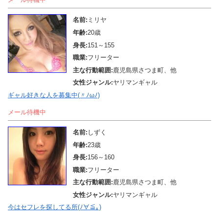
名前:
ミリヤ
年齢:
20歳
身長:
151～155
職業:
フリーター
主な行動範囲:
鹿児島県さつま町、他
女性ジャンル:
ヤリマンギャル
ギャル好きな人を募集中(〃ﾉωﾉ)
メール待機中
名前:
しずく
年齢:
23歳
身長:
156～160
職業:
フリーター
主な行動範囲:
鹿児島県さつま町、他
女性ジャンル:
ヤリマンギャル
今はセフレを探してる所(ﾉ∀≦｡)