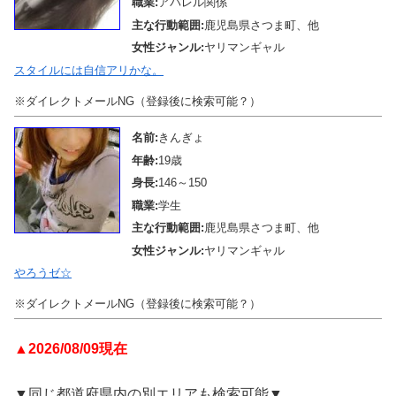
職業:
アパレル関係
主な行動範囲:
鹿児島県さつま町、他
女性ジャンル:
ヤリマンギャル
スタイルには自信アリかな。
※ダイレクトメールNG（登録後に検索可能？）
名前:
きんぎょ
年齢:
19歳
身長:
146～150
職業:
学生
主な行動範囲:
鹿児島県さつま町、他
女性ジャンル:
ヤリマンギャル
やろうゼ☆
※ダイレクトメールNG（登録後に検索可能？）
▲2026/08/09現在
▼同じ都道府県内の別エリアも検索可能▼