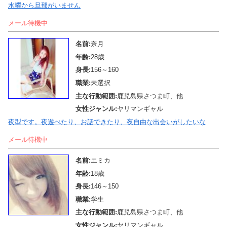
水曜から旦那がいません
メール待機中
名前:
奈月
年齢:
28歳
身長:
156～160
職業:
未選択
主な行動範囲:
鹿児島県さつま町、他
女性ジャンル:
ヤリマンギャル
夜型です。夜遊べたり、お話できたり、夜自由な出会いがしたいな
メール待機中
名前:
エミカ
年齢:
18歳
身長:
146～150
職業:
学生
主な行動範囲:
鹿児島県さつま町、他
女性ジャンル:
ヤリマンギャル