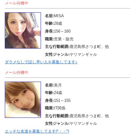
メール待機中
名前:
MISA
年齢:
28歳
身長:
156～160
職業:
営業・販売
主な行動範囲:
鹿児島県さつま町、他
女性ジャンル:
ヤリマンギャル
ダラメなしで話し早い人を募集してます♪
メール待機中
名前:
美月
年齢:
24歳
身長:
151～155
職業:
IT関係
主な行動範囲:
鹿児島県さつま町、他
女性ジャンル:
ヤリマンギャル
エッチな友達を募集してます(*・・*)