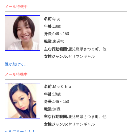
メール待機中
名前:
ゆあ
年齢:
18歳
身長:
146～150
職業:
未選択
主な行動範囲:
鹿児島県さつま町、他
女性ジャンル:
ヤリマンギャル
誰か助けて…
メール待機中
名前:
ＭｅＣｈａ
年齢:
18歳
身長:
146～150
職業:
無職
主な行動範囲:
鹿児島県さつま町、他
女性ジャンル:
ヤリマンギャル
ヘルプミー！！！