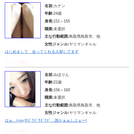
名前:
カナン
年齢:
24歳
身長:
151～155
職業:
未選択
主な行動範囲:
鳥取県鳥取市、他
女性ジャンル:
ヤリマンギャル
はじめまして 会ってくれる人探してます
メール待機中
名前:
みほりん
年齢:
22歳
身長:
156～160
職業:
未選択
主な行動範囲:
鳥取県鳥取市、他
女性ジャンル:
ヤリマンギャル
はぁ…(=o=)ｳｽﾞｳｽﾞｳｽﾞｳｽﾞ…誰かぁぁしよぉー!
メール待機中