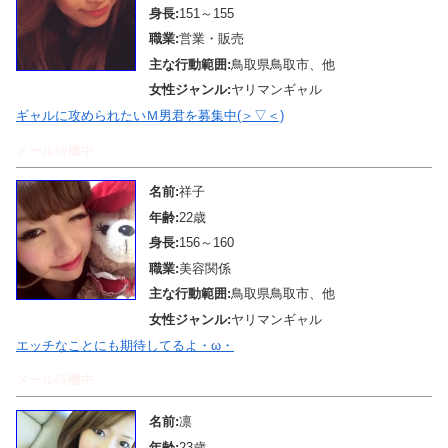
身長:
151～155
職業:
営業・販売
主な行動範囲:
鳥取県鳥取市、他
女性ジャンル:
ヤリマンギャル
ギャルに攻められたいＭ男君を募集中(＞▽＜)
メール待機中
名前:
祥子
年齢:
22歳
身長:
156～160
職業:
美容関係
主な行動範囲:
鳥取県鳥取市、他
女性ジャンル:
ヤリマンギャル
エッチなことにも期待してるよ・ω・
メール待機中
名前:
凛
年齢:
23歳