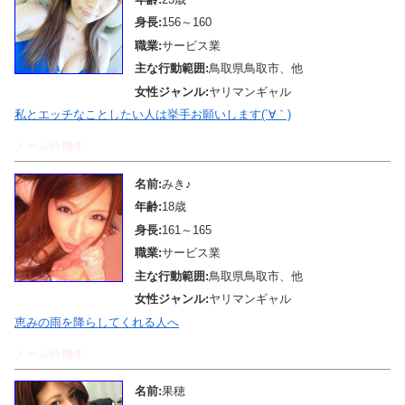
身長:
156～160
職業:
サービス業
主な行動範囲:
鳥取県鳥取市、他
女性ジャンル:
ヤリマンギャル
私とエッチなことしたい人は挙手お願いします(´∀｀)
メール待機中
名前:
みき♪
年齢:
18歳
身長:
161～165
職業:
サービス業
主な行動範囲:
鳥取県鳥取市、他
女性ジャンル:
ヤリマンギャル
恵みの雨を降らしてくれる人へ
メール待機中
名前:
果穂