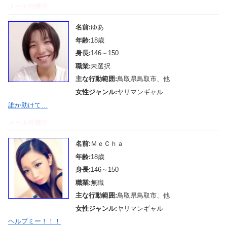
メール待機中
名前:
ゆあ
年齢:
18歳
身長:
146～150
職業:
未選択
主な行動範囲:
鳥取県鳥取市、他
女性ジャンル:
ヤリマンギャル
誰か助けて…
メール待機中
名前:
ＭｅＣｈａ
年齢:
18歳
身長:
146～150
職業:
無職
主な行動範囲:
鳥取県鳥取市、他
女性ジャンル:
ヤリマンギャル
ヘルプミー！！！