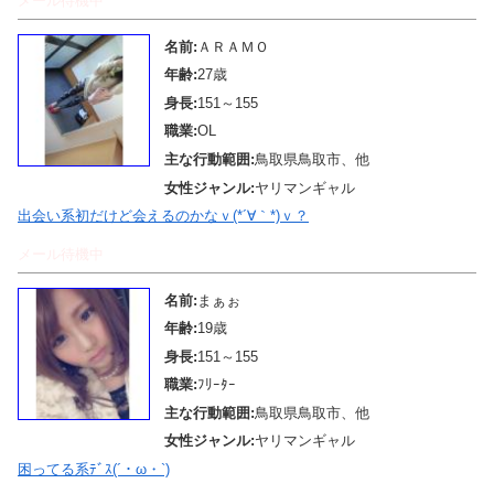
メール待機中
名前:
ＡＲＡＭＯ
年齢:
27歳
身長:
151～155
職業:
OL
主な行動範囲:
鳥取県鳥取市、他
女性ジャンル:
ヤリマンギャル
出会い系初だけど会えるのかなｖ(*´∀｀*)ｖ？
メール待機中
名前:
まぁぉ
年齢:
19歳
身長:
151～155
職業:
ﾌﾘｰﾀｰ
主な行動範囲:
鳥取県鳥取市、他
女性ジャンル:
ヤリマンギャル
困ってる系ﾃﾞｽ(´・ω・`)