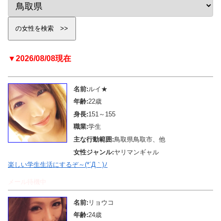
▼2026/08/08現在
名前:
ルイ★
年齢:
22歳
身長:
151～155
職業:
学生
主な行動範囲:
鳥取県鳥取市、他
女性ジャンル:
ヤリマンギャル
楽しい学生生活にするぞ～(*´Д｀)ﾉ
メール待機中
名前:
リョウコ
年齢:
24歳