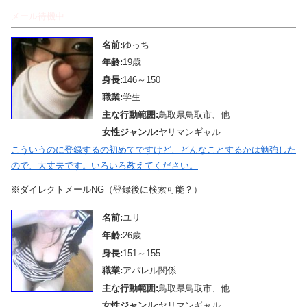
メール待機中
名前:
ゆっち
年齢:
19歳
身長:
146～150
職業:
学生
主な行動範囲:
鳥取県鳥取市、他
女性ジャンル:
ヤリマンギャル
こういうのに登録するの初めてですけど、どんなことするかは勉強した
ので、大丈夫です。いろいろ教えてください。
※ダイレクトメールNG（登録後に検索可能？）
名前:
ユリ
年齢:
26歳
身長:
151～155
職業:
アパレル関係
主な行動範囲:
鳥取県鳥取市、他
女性ジャンル:
ヤリマンギャル