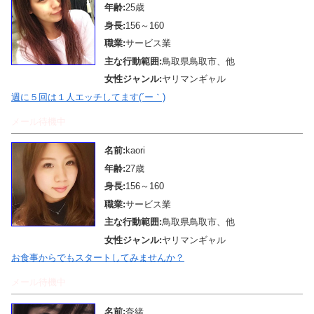
年齢:
25歳
身長:
156～160
職業:
サービス業
主な行動範囲:
鳥取県鳥取市、他
女性ジャンル:
ヤリマンギャル
週に５回は１人エッチしてます(´ー｀)
メール待機中
名前:
kaori
年齢:
27歳
身長:
156～160
職業:
サービス業
主な行動範囲:
鳥取県鳥取市、他
女性ジャンル:
ヤリマンギャル
お食事からでもスタートしてみませんか？
メール待機中
名前:
奈緒