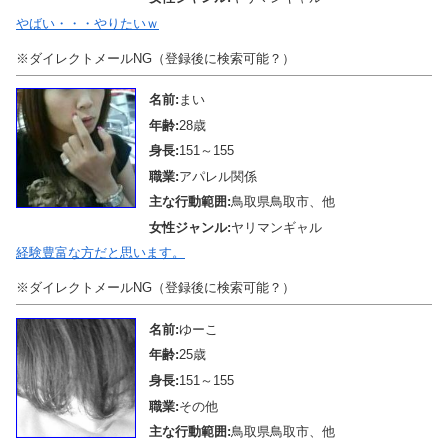
やばい・・・やりたいｗ
※ダイレクトメールNG（登録後に検索可能？）
名前:
まい
年齢:
28歳
身長:
151～155
職業:
アパレル関係
主な行動範囲:
鳥取県鳥取市、他
女性ジャンル:
ヤリマンギャル
経験豊富な方だと思います。
※ダイレクトメールNG（登録後に検索可能？）
名前:
ゆーこ
年齢:
25歳
身長:
151～155
職業:
その他
主な行動範囲:
鳥取県鳥取市、他