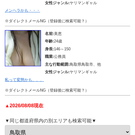
女性ジャンル:
ヤリマンギャル
メンヘラかも・・・
※ダイレクトメールNG（登録後に検索可能？）
名前:
美恵
年齢:
24歳
身長:
146～150
職業:
公務員
主な行動範囲:
鳥取県鳥取市、他
女性ジャンル:
ヤリマンギャル
私って変態かも、、、
※ダイレクトメールNG（登録後に検索可能？）
▲2026/08/08現在
▼同じ都道府県内の別エリアも検索可能▼