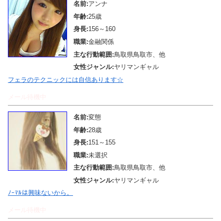
名前:
アンナ
年齢:
25歳
身長:
156～160
職業:
金融関係
主な行動範囲:
鳥取県鳥取市、他
女性ジャンル:
ヤリマンギャル
フェラのテクニックには自信あります☆
メール待機中
名前:
変態
年齢:
28歳
身長:
151～155
職業:
未選択
主な行動範囲:
鳥取県鳥取市、他
女性ジャンル:
ヤリマンギャル
ﾉｰﾏﾙは興味ないから。
メール待機中