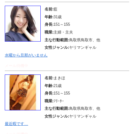
名前:
藍
年齢:
31歳
身長:
151～155
職業:
主婦・主夫
主な行動範囲:
鳥取県鳥取市、他
女性ジャンル:
ヤリマンギャル
水曜から旦那がいません
メール待機中
名前:
まきほ
年齢:
21歳
身長:
151～155
職業:
ﾌﾘｰﾀｰ
主な行動範囲:
鳥取県鳥取市、他
女性ジャンル:
ヤリマンギャル
最近暇です…