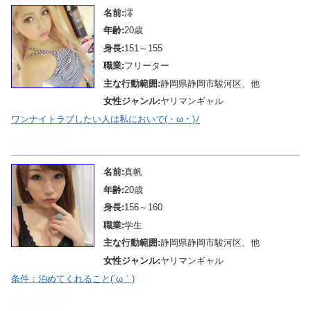
名前:
澪
年齢:
20歳
身長:
151～155
職業:
フリーター
主な行動範囲:
静岡県静岡市駿河区、他
女性ジャンル:
ヤリマンギャル
ワンナイトラブしたい人は私においで(・ω・)ﾉ
メール待機中
名前:
真帆
年齢:
20歳
身長:
156～160
職業:
学生
主な行動範囲:
静岡県静岡市駿河区、他
女性ジャンル:
ヤリマンギャル
条件：泊めてくれること(´ω｀)
メール待機中