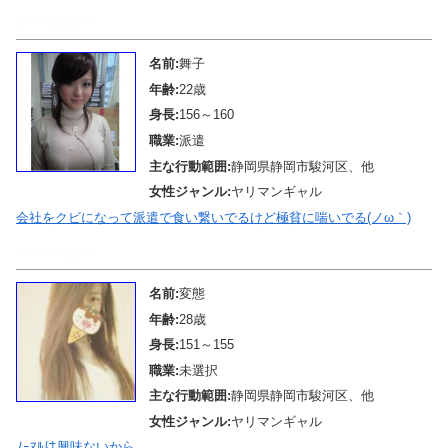
メール待機中
名前:
舞子
年齢:
22歳
身長:
156～160
職業:
派遣
主な行動範囲:
静岡県静岡市駿河区、他
女性ジャンル:
ヤリマンギャル
会社をクビになって派遣で食い繋いでるけど極貧に喘いでる(ノω｀)
メール待機中
名前:
変態
年齢:
28歳
身長:
151～155
職業:
未選択
主な行動範囲:
静岡県静岡市駿河区、他
女性ジャンル:
ヤリマンギャル
ﾉｰﾏﾙは興味ないから。