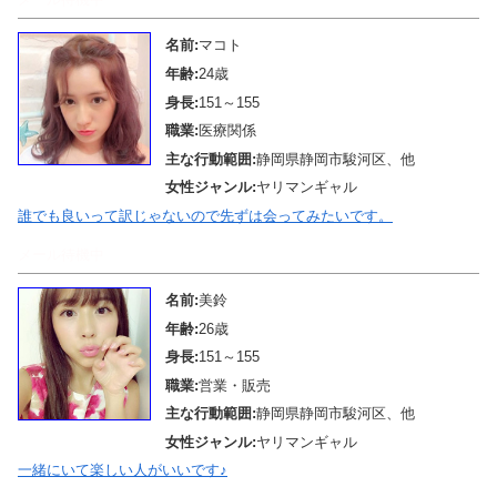
名前:
マコト
年齢:
24歳
身長:
151～155
職業:
医療関係
主な行動範囲:
静岡県静岡市駿河区、他
女性ジャンル:
ヤリマンギャル
誰でも良いって訳じゃないので先ずは会ってみたいです。
メール待機中
名前:
美鈴
年齢:
26歳
身長:
151～155
職業:
営業・販売
主な行動範囲:
静岡県静岡市駿河区、他
女性ジャンル:
ヤリマンギャル
一緒にいて楽しい人がいいです♪