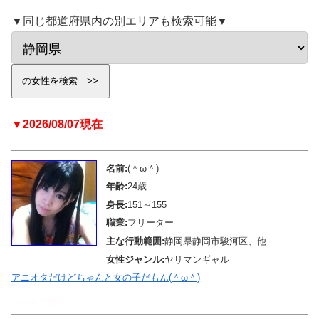
▼同じ都道府県内の別エリアも検索可能▼
▼2026/08/07現在
名前:
(＾ω＾)
年齢:
24歳
身長:
151～155
職業:
フリーター
主な行動範囲:
静岡県静岡市駿河区、他
女性ジャンル:
ヤリマンギャル
アニオタだけどちゃんと女の子だもん(＾ω＾)
メール待機中