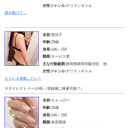
女性ジャンル:
ヤリマンギャル
誰か助けて…
メール待機中
名前:
里佳子
年齢:
29歳
身長:
146～150
職業:
サービス業
主な行動範囲:
静岡県静岡市駿河区、他
女性ジャンル:
ヤリマンギャル
ストレス発散したい！
※ダイレクトメールNG（登録後に検索可能？）
名前:
ちゃっぴー
年齢:
26歳
身長:
146～150
職業:
美容関係