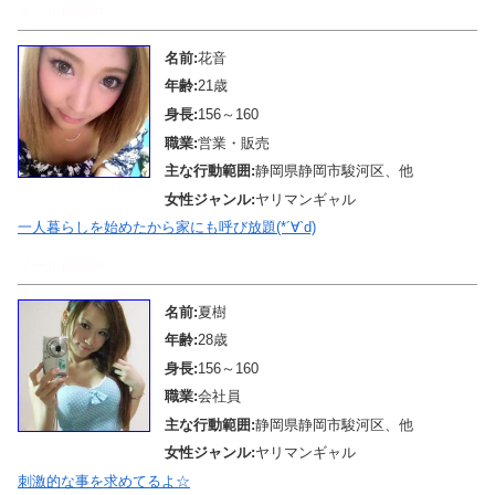
メール待機中
名前:
花音
年齢:
21歳
身長:
156～160
職業:
営業・販売
主な行動範囲:
静岡県静岡市駿河区、他
女性ジャンル:
ヤリマンギャル
一人暮らしを始めたから家にも呼び放題(*´∀`d)
メール待機中
名前:
夏樹
年齢:
28歳
身長:
156～160
職業:
会社員
主な行動範囲:
静岡県静岡市駿河区、他
女性ジャンル:
ヤリマンギャル
刺激的な事を求めてるよ☆