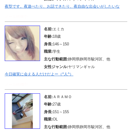
夜型です。夜遊べたり、お話できたり、夜自由な出会いがしたいな
メール待機中
名前:
エミカ
年齢:
18歳
身長:
146～150
職業:
学生
主な行動範囲:
静岡県静岡市駿河区、他
女性ジャンル:
ヤリマンギャル
今日確実に会える人だけだよー（^人^）
メール待機中
名前:
ＡＲＡＭＯ
年齢:
27歳
身長:
151～155
職業:
OL
主な行動範囲:
静岡県静岡市駿河区、他