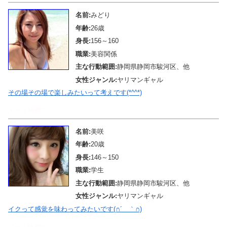
名前:
みどり
年齢:
26歳
身長:
156～160
職業:
美容関係
主な行動範囲:
静岡県静岡市駿河区、他
女性ジャンル:
ヤリマンギャル
その場その場で楽しみたいって考えです(*^^*)
メール待機中
名前:
美咲
年齢:
20歳
身長:
146～150
職業:
学生
主な行動範囲:
静岡県静岡市駿河区、他
女性ジャンル:
ヤリマンギャル
イクって感覚を味わってみたいです(∩´＿｀∩)
メール待機中