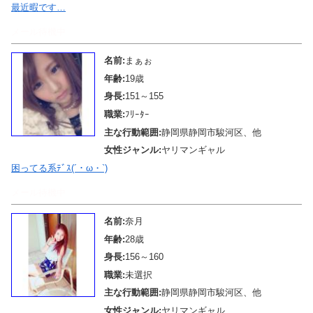
最近暇です…
メール待機中
名前:
まぁぉ
年齢:
19歳
身長:
151～155
職業:
ﾌﾘｰﾀｰ
主な行動範囲:
静岡県静岡市駿河区、他
女性ジャンル:
ヤリマンギャル
困ってる系ﾃﾞｽ(´・ω・`)
メール待機中
名前:
奈月
年齢:
28歳
身長:
156～160
職業:
未選択
主な行動範囲:
静岡県静岡市駿河区、他
女性ジャンル:
ヤリマンギャル