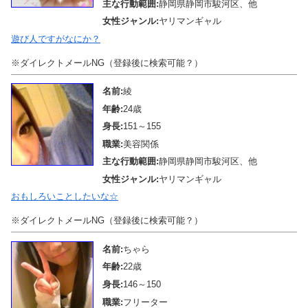
主な行動範囲:
静岡県静岡市駿河区、他
女性ジャンル:
ヤリマンギャル
遊び人ですがなにか？
※ダイレクトメールNG（登録後に検索可能？）
名前:
綾
年齢:
24歳
身長:
151～155
職業:
美容関係
主な行動範囲:
静岡県静岡市駿河区、他
女性ジャンル:
ヤリマンギャル
おもしろいことしたいな☆
※ダイレクトメールNG（登録後に検索可能？）
名前:
ちゃら
年齢:
22歳
身長:
146～150
職業:
フリーター