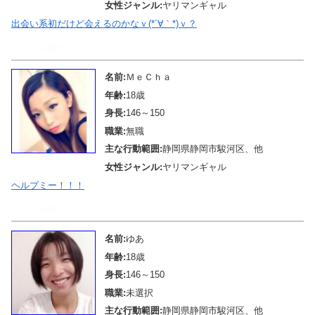
女性ジャンル:
ヤリマンギャル
出会い系初だけど会えるのかなｖ(*´∀｀*)ｖ？
メール待機中
名前:
ＭｅＣｈａ
年齢:
18歳
身長:
146～150
職業:
無職
主な行動範囲:
静岡県静岡市駿河区、他
女性ジャンル:
ヤリマンギャル
ヘルプミー！！！
メール待機中
名前:
ゆあ
年齢:
18歳
身長:
146～150
職業:
未選択
主な行動範囲:
静岡県静岡市駿河区、他