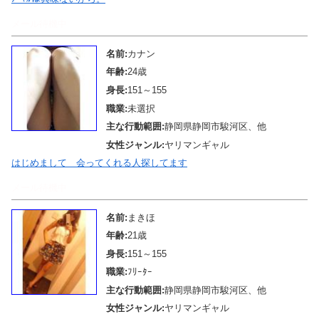
メール待機中
名前:
カナン
年齢:
24歳
身長:
151～155
職業:
未選択
主な行動範囲:
静岡県静岡市駿河区、他
女性ジャンル:
ヤリマンギャル
はじめまして 会ってくれる人探してます
メール待機中
名前:
まきほ
年齢:
21歳
身長:
151～155
職業:
ﾌﾘｰﾀｰ
主な行動範囲:
静岡県静岡市駿河区、他
女性ジャンル:
ヤリマンギャル