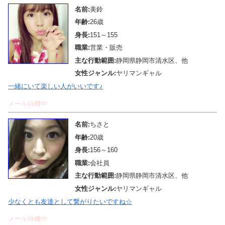
名前:
美鈴
年齢:
26歳
身長:
151～155
職業:
営業・販売
主な行動範囲:
静岡県静岡市清水区、他
女性ジャンル:
ヤリマンギャル
一緒にいて楽しい人がいいです♪
メール待機中
名前:
ちさと
年齢:
20歳
身長:
156～160
職業:
会社員
主な行動範囲:
静岡県静岡市清水区、他
女性ジャンル:
ヤリマンギャル
少なくとも友達として繋がりたいですね☆
メール待機中