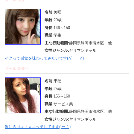
名前:
美咲
年齢:
20歳
身長:
146～150
職業:
学生
主な行動範囲:
静岡県静岡市清水区、他
女性ジャンル:
ヤリマンギャル
イクって感覚を味わってみたいです(∩´＿｀∩)
メール待機中
名前:
果穂
年齢:
25歳
身長:
156～160
職業:
サービス業
主な行動範囲:
静岡県静岡市清水区、他
女性ジャンル:
ヤリマンギャル
週に５回は１人エッチしてます(´ー｀)