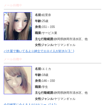
メール待機中
名前:
絵里奈
年齢:
25歳
身長:
151～155
職業:
サービス業
主な行動範囲:
静岡県静岡市清水区、他
女性ジャンル:
ヤリマンギャル
パチ屋で働いてるよ☆紳士でエロイ人が好き(○´3｀)
メール待機中
名前:
エミカ
年齢:
18歳
身長:
146～150
職業:
学生
主な行動範囲:
静岡県静岡市清水区、他
女性ジャンル:
ヤリマンギャル
今日確実に会える人だけだよー（^人^）