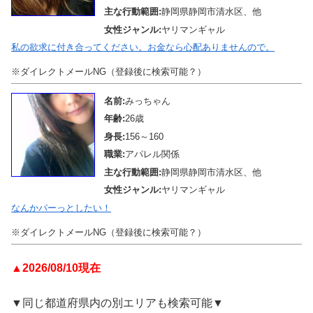
主な行動範囲:
静岡県静岡市清水区、他
女性ジャンル:
ヤリマンギャル
私の欲求に付き合ってください。お金なら心配ありませんので。
※ダイレクトメールNG（登録後に検索可能？）
名前:
みっちゃん
年齢:
26歳
身長:
156～160
職業:
アパレル関係
主な行動範囲:
静岡県静岡市清水区、他
女性ジャンル:
ヤリマンギャル
なんかパーっとしたい！
※ダイレクトメールNG（登録後に検索可能？）
▲2026/08/10現在
▼同じ都道府県内の別エリアも検索可能▼