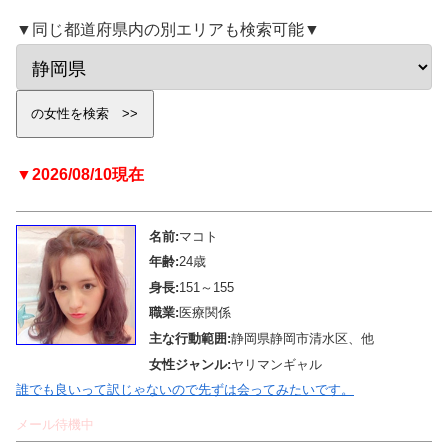
▼同じ都道府県内の別エリアも検索可能▼
▼2026/08/10現在
名前:
マコト
年齢:
24歳
身長:
151～155
職業:
医療関係
主な行動範囲:
静岡県静岡市清水区、他
女性ジャンル:
ヤリマンギャル
誰でも良いって訳じゃないので先ずは会ってみたいです。
メール待機中