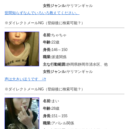
女性ジャンル:
ヤリマンギャル
世間知らずなんでいろいろ教えてください。
※ダイレクトメールNG（登録後に検索可能？）
名前:
ちゃちゃ
年齢:
22歳
身長:
146～150
職業:
派遣関係
主な行動範囲:
静岡県静岡市清水区、他
女性ジャンル:
ヤリマンギャル
声は大きいほうです ﾆﾔ
※ダイレクトメールNG（登録後に検索可能？）
名前:
まい
年齢:
28歳
身長:
151～155
職業:
アパレル関係