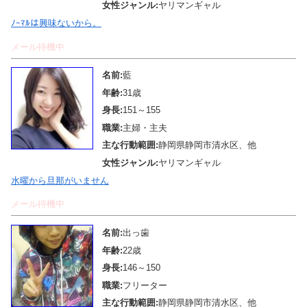
女性ジャンル:
ヤリマンギャル
ﾉｰﾏﾙは興味ないから。
メール待機中
名前:
藍
年齢:
31歳
身長:
151～155
職業:
主婦・主夫
主な行動範囲:
静岡県静岡市清水区、他
女性ジャンル:
ヤリマンギャル
水曜から旦那がいません
メール待機中
名前:
出っ歯
年齢:
22歳
身長:
146～150
職業:
フリーター
主な行動範囲:
静岡県静岡市清水区、他