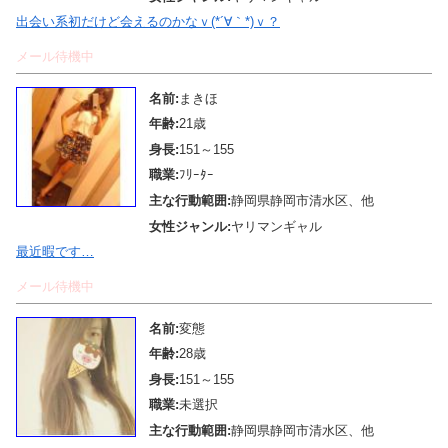
出会い系初だけど会えるのかなｖ(*´∀｀*)ｖ？
メール待機中
名前:
まきほ
年齢:
21歳
身長:
151～155
職業:
ﾌﾘｰﾀｰ
主な行動範囲:
静岡県静岡市清水区、他
女性ジャンル:
ヤリマンギャル
最近暇です…
メール待機中
名前:
変態
年齢:
28歳
身長:
151～155
職業:
未選択
主な行動範囲:
静岡県静岡市清水区、他