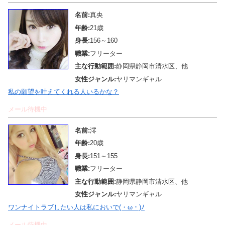
名前:
真央
年齢:
21歳
身長:
156～160
職業:
フリーター
主な行動範囲:
静岡県静岡市清水区、他
女性ジャンル:
ヤリマンギャル
私の願望を叶えてくれる人いるかな？
メール待機中
名前:
澪
年齢:
20歳
身長:
151～155
職業:
フリーター
主な行動範囲:
静岡県静岡市清水区、他
女性ジャンル:
ヤリマンギャル
ワンナイトラブしたい人は私においで(・ω・)ﾉ
メール待機中