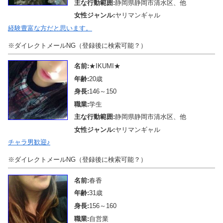
主な行動範囲:
静岡県静岡市清水区、他
女性ジャンル:
ヤリマンギャル
経験豊富な方だと思います。
※ダイレクトメールNG（登録後に検索可能？）
名前:
★IKUMI★
年齢:
20歳
身長:
146～150
職業:
学生
主な行動範囲:
静岡県静岡市清水区、他
女性ジャンル:
ヤリマンギャル
チャラ男歓迎♪
※ダイレクトメールNG（登録後に検索可能？）
名前:
春香
年齢:
31歳
身長:
156～160
職業:
自営業