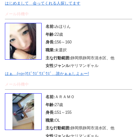
はじめまして 会ってくれる人探してます
メール待機中
名前:
みほりん
年齢:
22歳
身長:
156～160
職業:
未選択
主な行動範囲:
静岡県静岡市清水区、他
女性ジャンル:
ヤリマンギャル
はぁ…(=o=)ｳｽﾞｳｽﾞｳｽﾞｳｽﾞ…誰かぁぁしよぉー!
メール待機中
名前:
ＡＲＡＭＯ
年齢:
27歳
身長:
151～155
職業:
OL
主な行動範囲:
静岡県静岡市清水区、他
女性ジャンル:
ヤリマンギャル