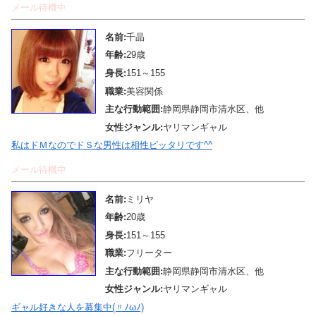
メール待機中
名前:
千晶
年齢:
29歳
身長:
151～155
職業:
美容関係
主な行動範囲:
静岡県静岡市清水区、他
女性ジャンル:
ヤリマンギャル
私はドＭなのでドＳな男性は相性ピッタリです^^
メール待機中
名前:
ミリヤ
年齢:
20歳
身長:
151～155
職業:
フリーター
主な行動範囲:
静岡県静岡市清水区、他
女性ジャンル:
ヤリマンギャル
ギャル好きな人を募集中(〃ﾉωﾉ)