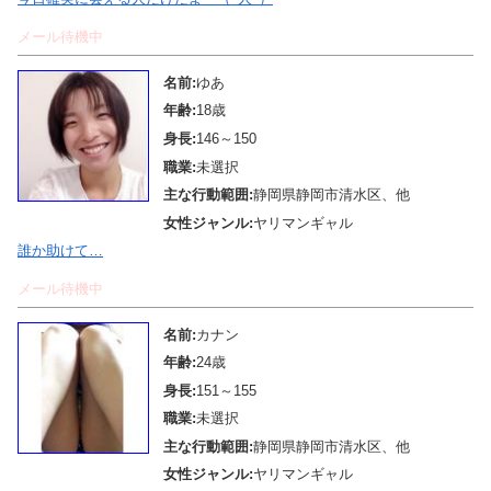
メール待機中
名前:
ゆあ
年齢:
18歳
身長:
146～150
職業:
未選択
主な行動範囲:
静岡県静岡市清水区、他
女性ジャンル:
ヤリマンギャル
誰か助けて…
メール待機中
名前:
カナン
年齢:
24歳
身長:
151～155
職業:
未選択
主な行動範囲:
静岡県静岡市清水区、他
女性ジャンル:
ヤリマンギャル