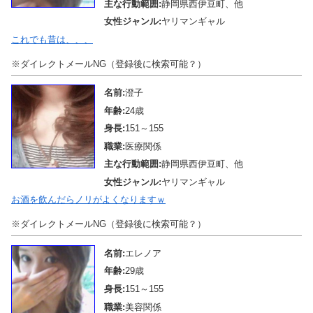
主な行動範囲:
静岡県西伊豆町、他
女性ジャンル:
ヤリマンギャル
これでも昔は、、、
※ダイレクトメールNG（登録後に検索可能？）
名前:
澄子
年齢:
24歳
身長:
151～155
職業:
医療関係
主な行動範囲:
静岡県西伊豆町、他
女性ジャンル:
ヤリマンギャル
お酒を飲んだらノリがよくなりますｗ
※ダイレクトメールNG（登録後に検索可能？）
名前:
エレノア
年齢:
29歳
身長:
151～155
職業:
美容関係