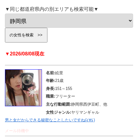
▼同じ都道府県内の別エリアも検索可能▼
▼2026/08/08現在
名前:
絵里
年齢:
21歳
身長:
151～155
職業:
フリーター
主な行動範囲:
静岡県西伊豆町、他
女性ジャンル:
ヤリマンギャル
男と女だからできる秘密なことしたいですね(≧∀≦)
メール待機中