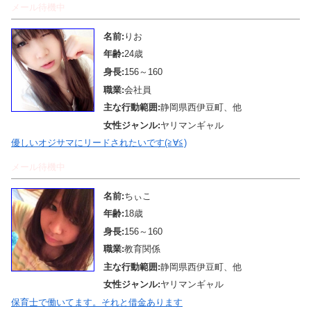
メール待機中
名前:
りお
年齢:
24歳
身長:
156～160
職業:
会社員
主な行動範囲:
静岡県西伊豆町、他
女性ジャンル:
ヤリマンギャル
優しいオジサマにリードされたいです(≧∀≦)
メール待機中
名前:
ちぃこ
年齢:
18歳
身長:
156～160
職業:
教育関係
主な行動範囲:
静岡県西伊豆町、他
女性ジャンル:
ヤリマンギャル
保育士で働いてます。それと借金あります