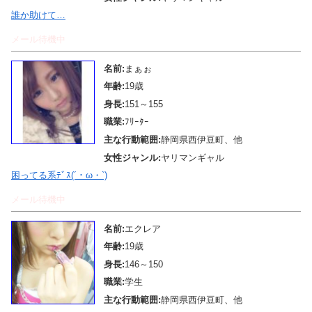
誰か助けて…
メール待機中
名前:
まぁぉ
年齢:
19歳
身長:
151～155
職業:
ﾌﾘｰﾀｰ
主な行動範囲:
静岡県西伊豆町、他
女性ジャンル:
ヤリマンギャル
困ってる系ﾃﾞｽ(´・ω・`)
メール待機中
名前:
エクレア
年齢:
19歳
身長:
146～150
職業:
学生
主な行動範囲:
静岡県西伊豆町、他