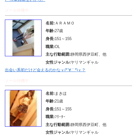
メール待機中
名前:
ＡＲＡＭＯ
年齢:
27歳
身長:
151～155
職業:
OL
主な行動範囲:
静岡県西伊豆町、他
女性ジャンル:
ヤリマンギャル
出会い系初だけど会えるのかなｖ(*´∀｀*)ｖ？
メール待機中
名前:
まきほ
年齢:
21歳
身長:
151～155
職業:
ﾌﾘｰﾀｰ
主な行動範囲:
静岡県西伊豆町、他
女性ジャンル:
ヤリマンギャル