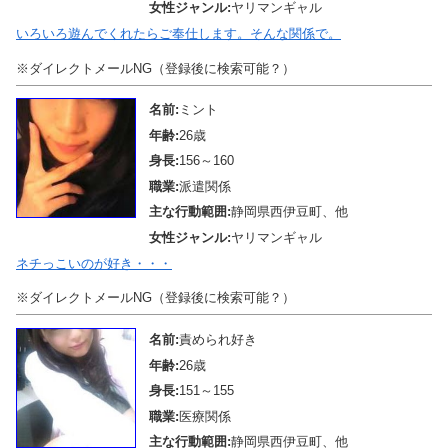
女性ジャンル:
ヤリマンギャル
いろいろ遊んでくれたらご奉仕します。そんな関係で。
※ダイレクトメールNG（登録後に検索可能？）
名前:
ミント
年齢:
26歳
身長:
156～160
職業:
派遣関係
主な行動範囲:
静岡県西伊豆町、他
女性ジャンル:
ヤリマンギャル
ネチっこいのが好き・・・
※ダイレクトメールNG（登録後に検索可能？）
名前:
責められ好き
年齢:
26歳
身長:
151～155
職業:
医療関係
主な行動範囲:
静岡県西伊豆町、他