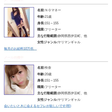
名前:
ＮＯマネー
年齢:
21歳
身長:
151～155
職業:
フリーター
主な行動範囲:
静岡県西伊豆町、他
女性ジャンル:
ヤリマンギャル
毎月のお給料10万也…
メール待機中
名前:
怜奈
年齢:
20歳
身長:
151～155
職業:
フリーター
主な行動範囲:
静岡県西伊豆町、他
女性ジャンル:
ヤリマンギャル
会いたいときに会えるセフレが欲しいです(照)