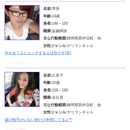
名前:
琴美
年齢:
24歳
身長:
146～150
職業:
金融関係
主な行動範囲:
静岡県西伊豆町、他
女性ジャンル:
ヤリマンギャル
付き合う人とエッチする人は別です(笑)
メール待機中
名前:
久美子
年齢:
32歳
身長:
156～160
職業:
会社員
主な行動範囲:
静岡県西伊豆町、他
女性ジャンル:
ヤリマンギャル
遊び相手がいない時だけ利用してるよ^^
メール待機中