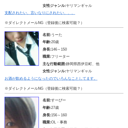
女性ジャンル:
ヤリマンギャル
支配されたい、言いなりにされたい、、、
※ダイレクトメールNG（登録後に検索可能？）
名前:
うーた
年齢:
20歳
身長:
146～150
職業:
フリーター
主な行動範囲:
静岡県西伊豆町、他
女性ジャンル:
ヤリマンギャル
お酒が飲めるようになったのでいろんなことしてます。
※ダイレクトメールNG（登録後に検索可能？）
名前:
すーぴー
年齢:
27歳
身長:
156～160
職業:
OL・事務