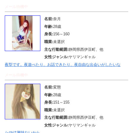
メール待機中
名前:
奈月
年齢:
28歳
身長:
156～160
職業:
未選択
主な行動範囲:
静岡県西伊豆町、他
女性ジャンル:
ヤリマンギャル
夜型です。夜遊べたり、お話できたり、夜自由な出会いがしたいな
メール待機中
名前:
変態
年齢:
28歳
身長:
151～155
職業:
未選択
主な行動範囲:
静岡県西伊豆町、他
女性ジャンル:
ヤリマンギャル
ﾉｰﾏﾙは興味ないから。