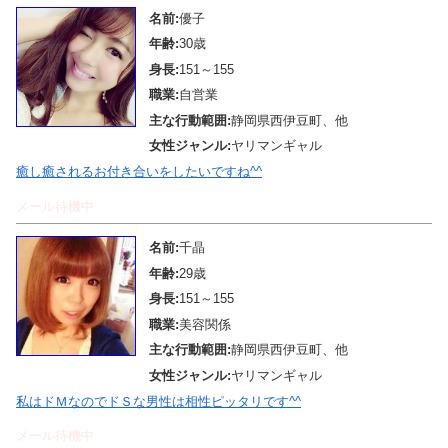
名前:
優子
年齢:
30歳
身長:
151～155
職業:
自営業
主な行動範囲:
静岡県西伊豆町、他
女性ジャンル:
ヤリマンギャル
癒し癒されるお付き合いをしたいですね^^
メール待機中
名前:
千晶
年齢:
29歳
身長:
151～155
職業:
美容関係
主な行動範囲:
静岡県西伊豆町、他
女性ジャンル:
ヤリマンギャル
私はドＭなのでドＳな男性は相性ピッタリです^^
メール待機中