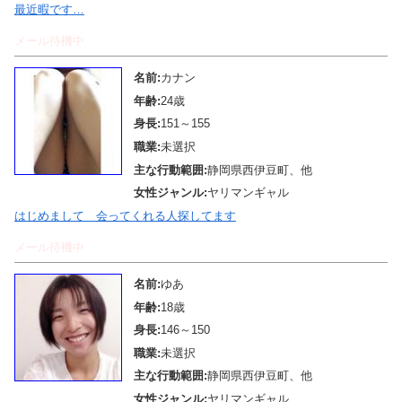
最近暇です…
メール待機中
名前:
カナン
年齢:
24歳
身長:
151～155
職業:
未選択
主な行動範囲:
静岡県西伊豆町、他
女性ジャンル:
ヤリマンギャル
はじめまして 会ってくれる人探してます
メール待機中
名前:
ゆあ
年齢:
18歳
身長:
146～150
職業:
未選択
主な行動範囲:
静岡県西伊豆町、他
女性ジャンル:
ヤリマンギャル