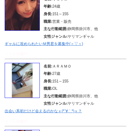
年齢:
24歳
身長:
151～155
職業:
営業・販売
主な行動範囲:
静岡県掛川市、他
女性ジャンル:
ヤリマンギャル
ギャルに攻められたいＭ男君を募集中(＞▽＜)
メール待機中
名前:
ＡＲＡＭＯ
年齢:
27歳
身長:
151～155
職業:
OL
主な行動範囲:
静岡県掛川市、他
女性ジャンル:
ヤリマンギャル
出会い系初だけど会えるのかなｖ(*´∀｀*)ｖ？
メール待機中