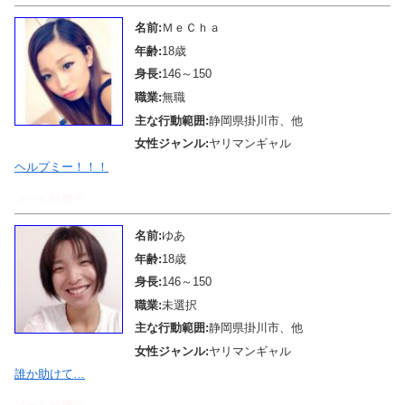
名前:
ＭｅＣｈａ
年齢:
18歳
身長:
146～150
職業:
無職
主な行動範囲:
静岡県掛川市、他
女性ジャンル:
ヤリマンギャル
ヘルプミー！！！
メール待機中
名前:
ゆあ
年齢:
18歳
身長:
146～150
職業:
未選択
主な行動範囲:
静岡県掛川市、他
女性ジャンル:
ヤリマンギャル
誰か助けて…