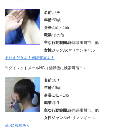
メール待機中
名前:
サチ
年齢:
30歳
身長:
151～155
職業:
その他
主な行動範囲:
静岡県掛川市、他
女性ジャンル:
ヤリマンギャル
まだまだ女よ！経験豊富よ！
※ダイレクトメールNG（登録後に検索可能？）
名前:
カナ
年齢:
19歳
身長:
141～145
職業:
学生
主な行動範囲:
静岡県掛川市、他
女性ジャンル:
ヤリマンギャル
乱○に興味あり