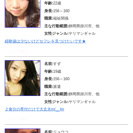
年齢:
22歳
身長:
156～160
職業:
福祉関係
主な行動範囲:
静岡県掛川市、他
女性ジャンル:
ヤリマンギャル
経験値は少ないけどセフレを見つけたいです★
メール待機中
名前:
すず
年齢:
19歳
身長:
156～160
職業:
派遣
主な行動範囲:
静岡県掛川市、他
女性ジャンル:
ヤリマンギャル
２食分の寄付だけで大丈夫m(__)m
メール待機中
名前:
リョウコ