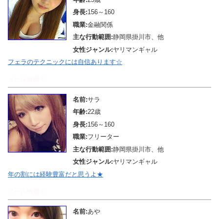
身長:
156～160
職業:
金融関係
主な行動範囲:
静岡県掛川市、他
女性ジャンル:
ヤリマンギャル
フェラのテクニックには自信あります☆
メール待機中
名前:
サラ
年齢:
22歳
身長:
156～160
職業:
フリーター
主な行動範囲:
静岡県掛川市、他
女性ジャンル:
ヤリマンギャル
年の割には経験豊富だと思うよ★
メール待機中
名前:
あや