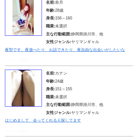
名前:
奈月
年齢:
28歳
身長:
156～160
職業:
未選択
主な行動範囲:
静岡県掛川市、他
女性ジャンル:
ヤリマンギャル
夜型です。夜遊べたり、お話できたり、夜自由な出会いがしたいな
メール待機中
名前:
カナン
年齢:
24歳
身長:
151～155
職業:
未選択
主な行動範囲:
静岡県掛川市、他
女性ジャンル:
ヤリマンギャル
はじめまして 会ってくれる人探してます
メール待機中