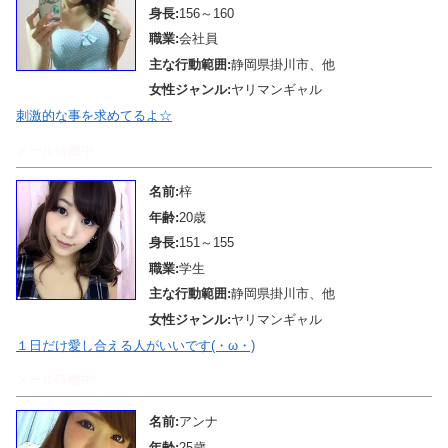
身長:
156～160
職業:
会社員
主な行動範囲:
静岡県掛川市、他
女性ジャンル:
ヤリマンギャル
刺激的な事を求めてるよ☆
メール待機中
名前:
梓
年齢:
20歳
身長:
151～155
職業:
学生
主な行動範囲:
静岡県掛川市、他
女性ジャンル:
ヤリマンギャル
１日だけ愛し合える人がいいです(・ω・)
メール待機中
名前:
アンナ
年齢:
25歳