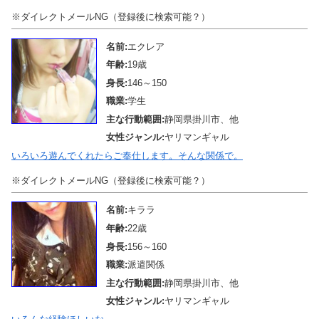
※ダイレクトメールNG（登録後に検索可能？）
名前:
エクレア
年齢:
19歳
身長:
146～150
職業:
学生
主な行動範囲:
静岡県掛川市、他
女性ジャンル:
ヤリマンギャル
いろいろ遊んでくれたらご奉仕します。そんな関係で。
※ダイレクトメールNG（登録後に検索可能？）
名前:
キララ
年齢:
22歳
身長:
156～160
職業:
派遣関係
主な行動範囲:
静岡県掛川市、他
女性ジャンル:
ヤリマンギャル