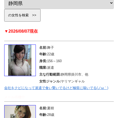
▼2026/08/07現在
名前:
舞子
年齢:
22歳
身長:
156～160
職業:
派遣
主な行動範囲:
静岡県掛川市、他
女性ジャンル:
ヤリマンギャル
会社をクビになって派遣で食い繋いでるけど極貧に喘いでる(ノω｀)
メール待機中
名前:
夏樹
年齢:
28歳