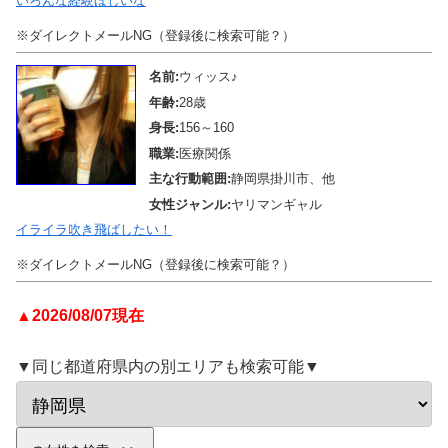
いろんな経験ほしいな
※ダイレクトメールNG（登録後に検索可能？）
名前:
ウィッス♪
年齢:
28歳
身長:
156～160
職業:
医療関係
主な行動範囲:
静岡県掛川市、他
女性ジャンル:
ヤリマンギャル
イライラ吹き飛ばしたい！
※ダイレクトメールNG（登録後に検索可能？）
▲2026/08/07現在
▼同じ都道府県内の別エリアも検索可能▼