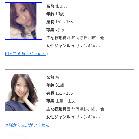
名前:
まぁぉ
年齢:
19歳
身長:
151～155
職業:
ﾌﾘｰﾀｰ
主な行動範囲:
静岡県掛川市、他
女性ジャンル:
ヤリマンギャル
困ってる系ﾃﾞｽ(´・ω・`)
メール待機中
名前:
藍
年齢:
31歳
身長:
151～155
職業:
主婦・主夫
主な行動範囲:
静岡県掛川市、他
女性ジャンル:
ヤリマンギャル
水曜から旦那がいません
メール待機中