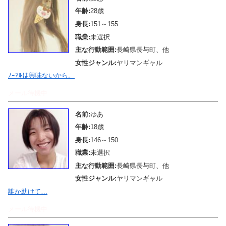
年齢:
28歳
身長:
151～155
職業:
未選択
主な行動範囲:
長崎県長与町、他
女性ジャンル:
ヤリマンギャル
ﾉｰﾏﾙは興味ないから。
メール待機中
名前:
ゆあ
年齢:
18歳
身長:
146～150
職業:
未選択
主な行動範囲:
長崎県長与町、他
女性ジャンル:
ヤリマンギャル
誰か助けて…
メール待機中