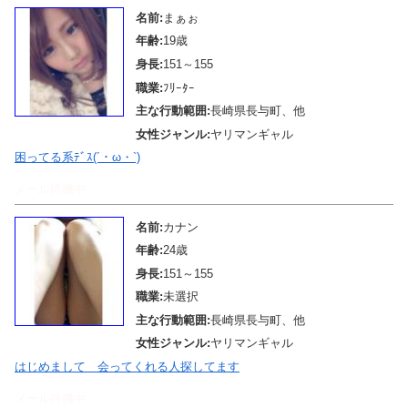
名前:
まぁぉ
年齢:
19歳
身長:
151～155
職業:
ﾌﾘｰﾀｰ
主な行動範囲:
長崎県長与町、他
女性ジャンル:
ヤリマンギャル
困ってる系ﾃﾞｽ(´・ω・`)
メール待機中
名前:
カナン
年齢:
24歳
身長:
151～155
職業:
未選択
主な行動範囲:
長崎県長与町、他
女性ジャンル:
ヤリマンギャル
はじめまして 会ってくれる人探してます
メール待機中