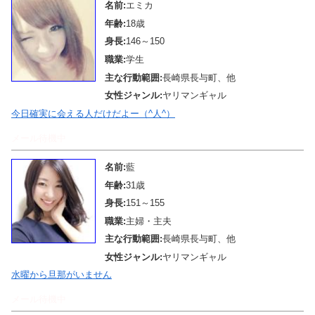
名前:
エミカ
年齢:
18歳
身長:
146～150
職業:
学生
主な行動範囲:
長崎県長与町、他
女性ジャンル:
ヤリマンギャル
今日確実に会える人だけだよー（^人^）
メール待機中
名前:
藍
年齢:
31歳
身長:
151～155
職業:
主婦・主夫
主な行動範囲:
長崎県長与町、他
女性ジャンル:
ヤリマンギャル
水曜から旦那がいません
メール待機中