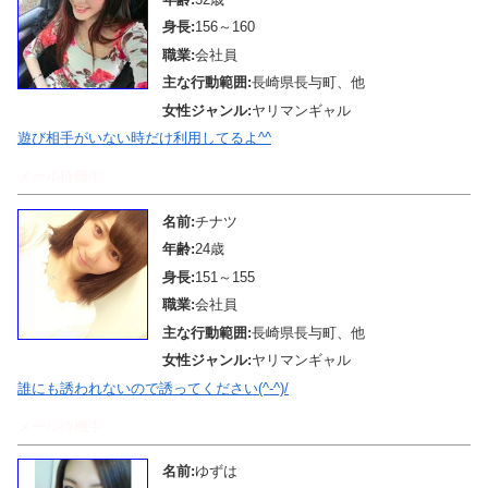
身長:
156～160
職業:
会社員
主な行動範囲:
長崎県長与町、他
女性ジャンル:
ヤリマンギャル
遊び相手がいない時だけ利用してるよ^^
メール待機中
名前:
チナツ
年齢:
24歳
身長:
151～155
職業:
会社員
主な行動範囲:
長崎県長与町、他
女性ジャンル:
ヤリマンギャル
誰にも誘われないので誘ってください(^-^)/
メール待機中
名前:
ゆずは