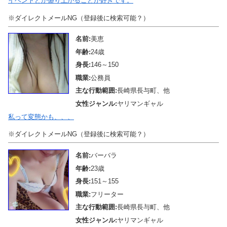
イベントとか盛り上がることが好きです。
※ダイレクトメールNG（登録後に検索可能？）
名前:
美恵
年齢:
24歳
身長:
146～150
職業:
公務員
主な行動範囲:
長崎県長与町、他
女性ジャンル:
ヤリマンギャル
私って変態かも、、、
※ダイレクトメールNG（登録後に検索可能？）
名前:
バーバラ
年齢:
23歳
身長:
151～155
職業:
フリーター
主な行動範囲:
長崎県長与町、他
女性ジャンル:
ヤリマンギャル