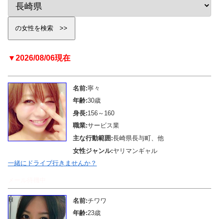
▼2026/08/06現在
名前:
寧々
年齢:
30歳
身長:
156～160
職業:
サービス業
主な行動範囲:
長崎県長与町、他
女性ジャンル:
ヤリマンギャル
一緒にドライブ行きませんか？
メール待機中
名前:
チワワ
年齢:
23歳