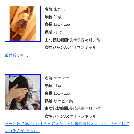
名前:
まきほ
年齢:
21歳
身長:
151～155
職業:
ﾌﾘｰﾀｰ
主な行動範囲:
長崎県長与町、他
女性ジャンル:
ヤリマンギャル
最近暇です…
メール待機中
名前:
ゲーマー
年齢:
26歳
身長:
151～155
職業:
サービス業
主な行動範囲:
長崎県長与町、他
女性ジャンル:
ヤリマンギャル
意外と外で遊びまわるのが好きなことに最近気付きました。リードして
くれる人がいいな。