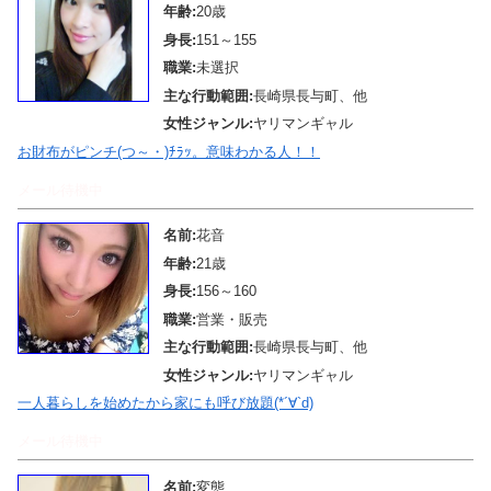
年齢:
20歳
身長:
151～155
職業:
未選択
主な行動範囲:
長崎県長与町、他
女性ジャンル:
ヤリマンギャル
お財布がピンチ(つ～・)ﾁﾗｯ。意味わかる人！！
メール待機中
名前:
花音
年齢:
21歳
身長:
156～160
職業:
営業・販売
主な行動範囲:
長崎県長与町、他
女性ジャンル:
ヤリマンギャル
一人暮らしを始めたから家にも呼び放題(*´∀`d)
メール待機中
名前:
変態