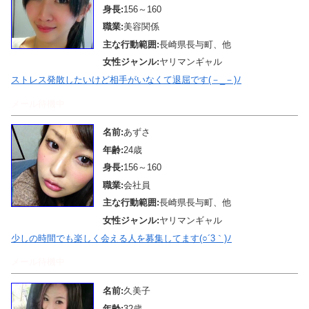
身長:
156～160
職業:
美容関係
主な行動範囲:
長崎県長与町、他
女性ジャンル:
ヤリマンギャル
ストレス発散したいけど相手がいなくて退屈です(－_－)ﾉ
メール待機中
名前:
あずさ
年齢:
24歳
身長:
156～160
職業:
会社員
主な行動範囲:
長崎県長与町、他
女性ジャンル:
ヤリマンギャル
少しの時間でも楽しく会える人を募集してます(○´3｀)ﾉ
メール待機中
名前:
久美子
年齢:
32歳