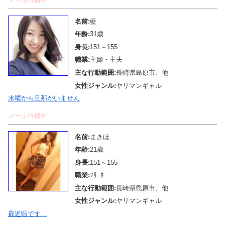
メール待機中
名前:
藍
年齢:
31歳
身長:
151～155
職業:
主婦・主夫
主な行動範囲:
長崎県島原市、他
女性ジャンル:
ヤリマンギャル
水曜から旦那がいません
メール待機中
名前:
まきほ
年齢:
21歳
身長:
151～155
職業:
ﾌﾘｰﾀｰ
主な行動範囲:
長崎県島原市、他
女性ジャンル:
ヤリマンギャル
最近暇です…