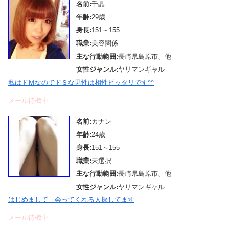
名前:
千晶
年齢:
29歳
身長:
151～155
職業:
美容関係
主な行動範囲:
長崎県島原市、他
女性ジャンル:
ヤリマンギャル
私はドＭなのでドＳな男性は相性ピッタリです^^
メール待機中
名前:
カナン
年齢:
24歳
身長:
151～155
職業:
未選択
主な行動範囲:
長崎県島原市、他
女性ジャンル:
ヤリマンギャル
はじめまして 会ってくれる人探してます
メール待機中