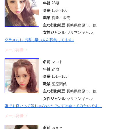
年齢:
28歳
身長:
156～160
職業:
営業・販売
主な行動範囲:
長崎県島原市、他
女性ジャンル:
ヤリマンギャル
ダラメなしで話し早い人を募集してます♪
メール待機中
名前:
マコト
年齢:
24歳
身長:
151～155
職業:
医療関係
主な行動範囲:
長崎県島原市、他
女性ジャンル:
ヤリマンギャル
誰でも良いって訳じゃないので先ずは会ってみたいです。
メール待機中
名前:
みさと