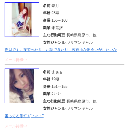
名前:
奈月
年齢:
28歳
身長:
156～160
職業:
未選択
主な行動範囲:
長崎県島原市、他
女性ジャンル:
ヤリマンギャル
夜型です。夜遊べたり、お話できたり、夜自由な出会いがしたいな
メール待機中
名前:
まぁぉ
年齢:
19歳
身長:
151～155
職業:
ﾌﾘｰﾀｰ
主な行動範囲:
長崎県島原市、他
女性ジャンル:
ヤリマンギャル
困ってる系ﾃﾞｽ(´・ω・`)
メール待機中