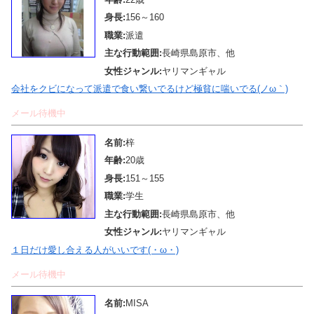
身長:
156～160
職業:
派遣
主な行動範囲:
長崎県島原市、他
女性ジャンル:
ヤリマンギャル
会社をクビになって派遣で食い繋いでるけど極貧に喘いでる(ノω｀)
メール待機中
名前:
梓
年齢:
20歳
身長:
151～155
職業:
学生
主な行動範囲:
長崎県島原市、他
女性ジャンル:
ヤリマンギャル
１日だけ愛し合える人がいいです(・ω・)
メール待機中
名前:
MISA