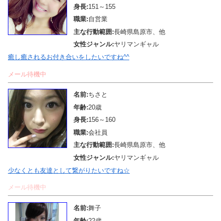
身長:
151～155
職業:
自営業
主な行動範囲:
長崎県島原市、他
女性ジャンル:
ヤリマンギャル
癒し癒されるお付き合いをしたいですね^^
メール待機中
名前:
ちさと
年齢:
20歳
身長:
156～160
職業:
会社員
主な行動範囲:
長崎県島原市、他
女性ジャンル:
ヤリマンギャル
少なくとも友達として繋がりたいですね☆
メール待機中
名前:
舞子
年齢:
22歳