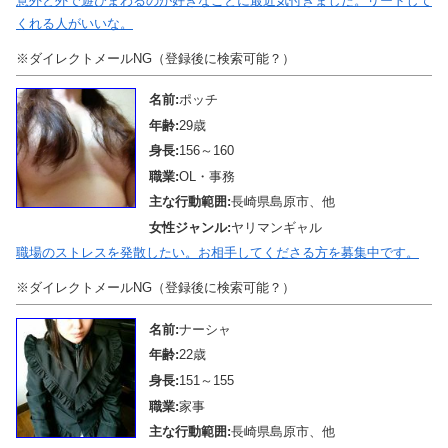
意外と外で遊びまわるのが好きなことに最近気付きました。リードして
くれる人がいいな。
※ダイレクトメールNG（登録後に検索可能？）
名前:
ポッチ
年齢:
29歳
身長:
156～160
職業:
OL・事務
主な行動範囲:
長崎県島原市、他
女性ジャンル:
ヤリマンギャル
職場のストレスを発散したい。お相手してくださる方を募集中です。
※ダイレクトメールNG（登録後に検索可能？）
名前:
ナーシャ
年齢:
22歳
身長:
151～155
職業:
家事
主な行動範囲:
長崎県島原市、他