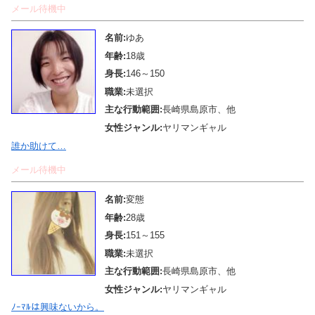
メール待機中
名前:
ゆあ
年齢:
18歳
身長:
146～150
職業:
未選択
主な行動範囲:
長崎県島原市、他
女性ジャンル:
ヤリマンギャル
誰か助けて…
メール待機中
名前:
変態
年齢:
28歳
身長:
151～155
職業:
未選択
主な行動範囲:
長崎県島原市、他
女性ジャンル:
ヤリマンギャル
ﾉｰﾏﾙは興味ないから。