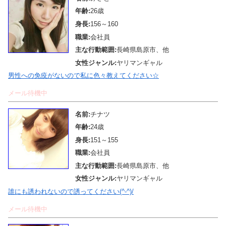
年齢:
26歳
身長:
156～160
職業:
会社員
主な行動範囲:
長崎県島原市、他
女性ジャンル:
ヤリマンギャル
男性への免疫がないので私に色々教えてください☆
メール待機中
名前:
チナツ
年齢:
24歳
身長:
151～155
職業:
会社員
主な行動範囲:
長崎県島原市、他
女性ジャンル:
ヤリマンギャル
誰にも誘われないので誘ってください(^-^)/
メール待機中