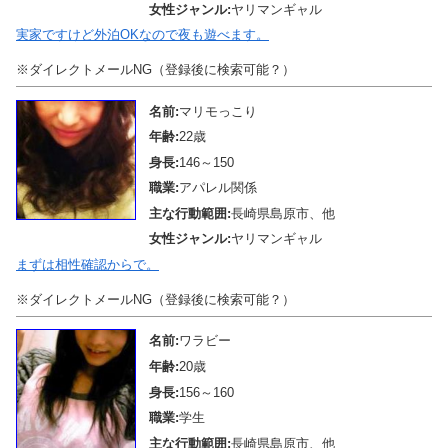
女性ジャンル:
ヤリマンギャル
実家ですけど外泊OKなので夜も遊べます。
※ダイレクトメールNG（登録後に検索可能？）
名前:
マリモっこり
年齢:
22歳
身長:
146～150
職業:
アパレル関係
主な行動範囲:
長崎県島原市、他
女性ジャンル:
ヤリマンギャル
まずは相性確認からで。
※ダイレクトメールNG（登録後に検索可能？）
名前:
ワラビー
年齢:
20歳
身長:
156～160
職業:
学生
主な行動範囲:
長崎県島原市、他