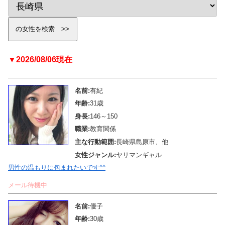
▼2026/08/06現在
名前:
有紀
年齢:
31歳
身長:
146～150
職業:
教育関係
主な行動範囲:
長崎県島原市、他
女性ジャンル:
ヤリマンギャル
男性の温もりに包まれたいです^^
メール待機中
名前:
優子
年齢:
30歳