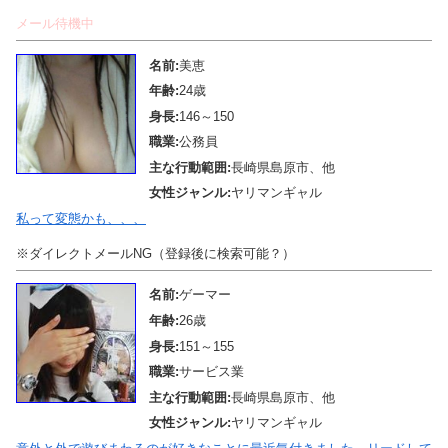
メール待機中
名前:
美恵
年齢:
24歳
身長:
146～150
職業:
公務員
主な行動範囲:
長崎県島原市、他
女性ジャンル:
ヤリマンギャル
私って変態かも、、、
※ダイレクトメールNG（登録後に検索可能？）
名前:
ゲーマー
年齢:
26歳
身長:
151～155
職業:
サービス業
主な行動範囲:
長崎県島原市、他
女性ジャンル:
ヤリマンギャル