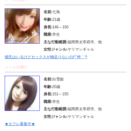
名前:
七海
年齢:
21歳
身長:
146～150
職業:
学生
主な行動範囲:
福岡県太宰府市、他
女性ジャンル:
ヤリマンギャル
彼氏はいるけどセックスが物足りないの(*´艸｀*)
メール待機中
名前:
白雪姫
年齢:
20歳
身長:
151～155
職業:
学生
主な行動範囲:
福岡県太宰府市、他
女性ジャンル:
ヤリマンギャル
★セフレ募集中★