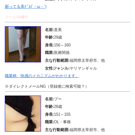
困ってる系ﾃﾞｽ(´・ω・`)
メール待機中
名前:
直美
年齢:
29歳
身長:
156～160
職業:
医療関係
主な行動範囲:
福岡県太宰府市、他
女性ジャンル:
ヤリマンギャル
職業柄、快感のメカニズムがわかります。
※ダイレクトメールNG（登録後に検索可能？）
名前:
プー
年齢:
28歳
身長:
151～155
職業:
OL・事務
主な行動範囲:
福岡県太宰府市、他