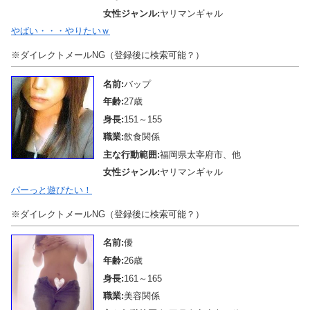
女性ジャンル:
ヤリマンギャル
やばい・・・やりたいｗ
※ダイレクトメールNG（登録後に検索可能？）
名前:
バップ
年齢:
27歳
身長:
151～155
職業:
飲食関係
主な行動範囲:
福岡県太宰府市、他
女性ジャンル:
ヤリマンギャル
パーっと遊びたい！
※ダイレクトメールNG（登録後に検索可能？）
名前:
優
年齢:
26歳
身長:
161～165
職業:
美容関係