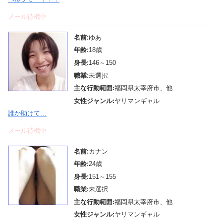
メール待機中
名前:
ゆあ
年齢:
18歳
身長:
146～150
職業:
未選択
主な行動範囲:
福岡県太宰府市、他
女性ジャンル:
ヤリマンギャル
誰か助けて…
メール待機中
名前:
カナン
年齢:
24歳
身長:
151～155
職業:
未選択
主な行動範囲:
福岡県太宰府市、他
女性ジャンル:
ヤリマンギャル