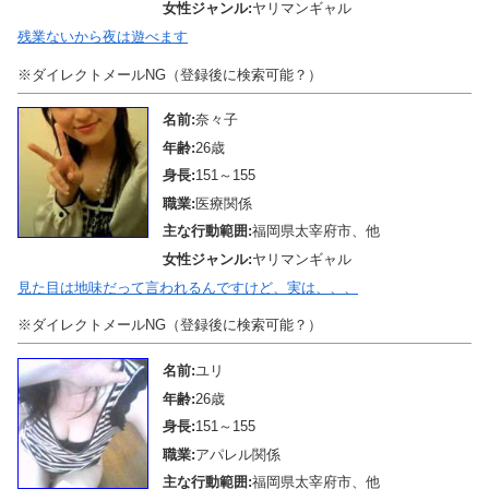
女性ジャンル:
ヤリマンギャル
残業ないから夜は遊べます
※ダイレクトメールNG（登録後に検索可能？）
名前:
奈々子
年齢:
26歳
身長:
151～155
職業:
医療関係
主な行動範囲:
福岡県太宰府市、他
女性ジャンル:
ヤリマンギャル
見た目は地味だって言われるんですけど、実は、、、
※ダイレクトメールNG（登録後に検索可能？）
名前:
ユリ
年齢:
26歳
身長:
151～155
職業:
アパレル関係
主な行動範囲:
福岡県太宰府市、他