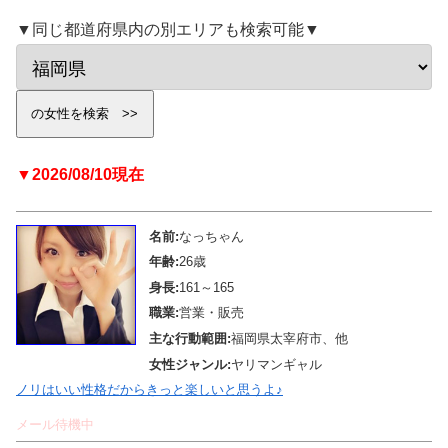
▼同じ都道府県内の別エリアも検索可能▼
▼2026/08/10現在
名前:
なっちゃん
年齢:
26歳
身長:
161～165
職業:
営業・販売
主な行動範囲:
福岡県太宰府市、他
女性ジャンル:
ヤリマンギャル
ノリはいい性格だからきっと楽しいと思うよ♪
メール待機中