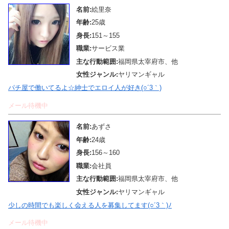
名前:
絵里奈
年齢:
25歳
身長:
151～155
職業:
サービス業
主な行動範囲:
福岡県太宰府市、他
女性ジャンル:
ヤリマンギャル
パチ屋で働いてるよ☆紳士でエロイ人が好き(○´3｀)
メール待機中
名前:
あずさ
年齢:
24歳
身長:
156～160
職業:
会社員
主な行動範囲:
福岡県太宰府市、他
女性ジャンル:
ヤリマンギャル
少しの時間でも楽しく会える人を募集してます(○´3｀)ﾉ
メール待機中