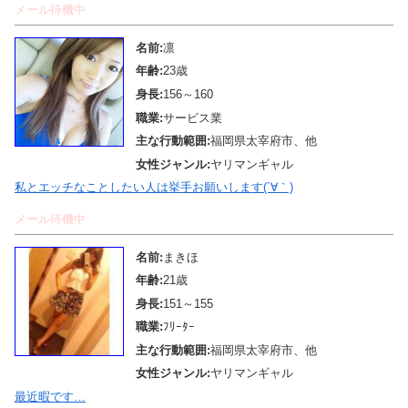
メール待機中
名前:
凛
年齢:
23歳
身長:
156～160
職業:
サービス業
主な行動範囲:
福岡県太宰府市、他
女性ジャンル:
ヤリマンギャル
私とエッチなことしたい人は挙手お願いします(´∀｀)
メール待機中
名前:
まきほ
年齢:
21歳
身長:
151～155
職業:
ﾌﾘｰﾀｰ
主な行動範囲:
福岡県太宰府市、他
女性ジャンル:
ヤリマンギャル
最近暇です…