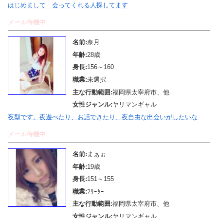
はじめまして 会ってくれる人探してます
メール待機中
名前:
奈月
年齢:
28歳
身長:
156～160
職業:
未選択
主な行動範囲:
福岡県太宰府市、他
女性ジャンル:
ヤリマンギャル
夜型です。夜遊べたり、お話できたり、夜自由な出会いがしたいな
メール待機中
名前:
まぁぉ
年齢:
19歳
身長:
151～155
職業:
ﾌﾘｰﾀｰ
主な行動範囲:
福岡県太宰府市、他
女性ジャンル:
ヤリマンギャル