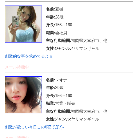
名前:
夏樹
年齢:
28歳
身長:
156～160
職業:
会社員
主な行動範囲:
福岡県太宰府市、他
女性ジャンル:
ヤリマンギャル
刺激的な事を求めてるよ☆
メール待機中
名前:
レオナ
年齢:
29歳
身長:
156～160
職業:
営業・販売
主な行動範囲:
福岡県太宰府市、他
女性ジャンル:
ヤリマンギャル
刺激が欲しい今日この頃Σ (´Д`ﾉ)ﾉ
メール待機中