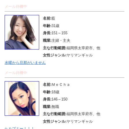
メール待機中
名前:
藍
年齢:
31歳
身長:
151～155
職業:
主婦・主夫
主な行動範囲:
福岡県太宰府市、他
女性ジャンル:
ヤリマンギャル
水曜から旦那がいません
メール待機中
名前:
ＭｅＣｈａ
年齢:
18歳
身長:
146～150
職業:
無職
主な行動範囲:
福岡県太宰府市、他
女性ジャンル:
ヤリマンギャル
ヘルプミー！！！