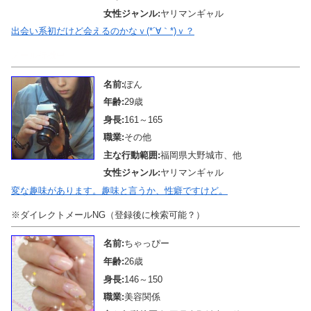
女性ジャンル:
ヤリマンギャル
出会い系初だけど会えるのかなｖ(*´∀｀*)ｖ？
メール待機中
名前:
ぽん
年齢:
29歳
身長:
161～165
職業:
その他
主な行動範囲:
福岡県大野城市、他
女性ジャンル:
ヤリマンギャル
変な趣味があります。趣味と言うか、性癖ですけど。
※ダイレクトメールNG（登録後に検索可能？）
名前:
ちゃっぴー
年齢:
26歳
身長:
146～150
職業:
美容関係