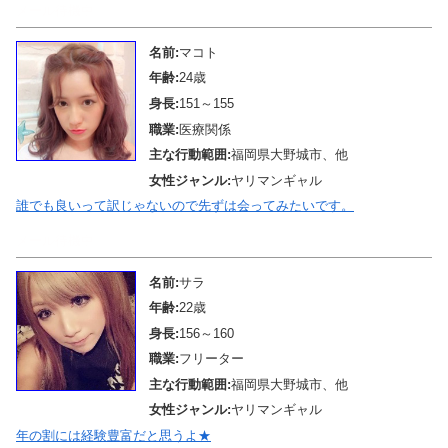
メール待機中
名前:
マコト
年齢:
24歳
身長:
151～155
職業:
医療関係
主な行動範囲:
福岡県大野城市、他
女性ジャンル:
ヤリマンギャル
誰でも良いって訳じゃないので先ずは会ってみたいです。
メール待機中
名前:
サラ
年齢:
22歳
身長:
156～160
職業:
フリーター
主な行動範囲:
福岡県大野城市、他
女性ジャンル:
ヤリマンギャル
年の割には経験豊富だと思うよ★