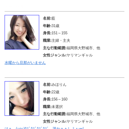
メール待機中
名前:
藍
年齢:
31歳
身長:
151～155
職業:
主婦・主夫
主な行動範囲:
福岡県大野城市、他
女性ジャンル:
ヤリマンギャル
水曜から旦那がいません
メール待機中
名前:
みほりん
年齢:
22歳
身長:
156～160
職業:
未選択
主な行動範囲:
福岡県大野城市、他
女性ジャンル:
ヤリマンギャル
はぁ…(=o=)ｳｽﾞｳｽﾞｳｽﾞｳｽﾞ…誰かぁぁしよぉー!