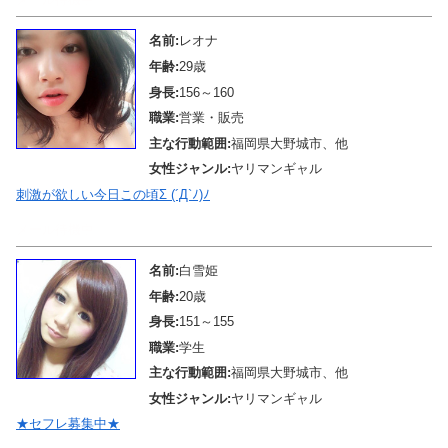
名前:
レオナ
年齢:
29歳
身長:
156～160
職業:
営業・販売
主な行動範囲:
福岡県大野城市、他
女性ジャンル:
ヤリマンギャル
刺激が欲しい今日この頃Σ (´Д`ﾉ)ﾉ
メール待機中
名前:
白雪姫
年齢:
20歳
身長:
151～155
職業:
学生
主な行動範囲:
福岡県大野城市、他
女性ジャンル:
ヤリマンギャル
★セフレ募集中★