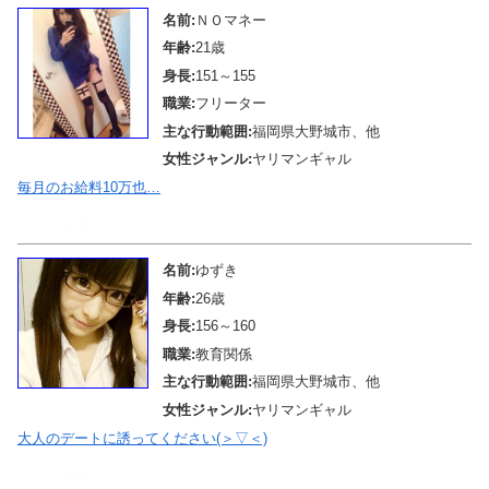
名前:
ＮＯマネー
年齢:
21歳
身長:
151～155
職業:
フリーター
主な行動範囲:
福岡県大野城市、他
女性ジャンル:
ヤリマンギャル
毎月のお給料10万也…
メール待機中
名前:
ゆずき
年齢:
26歳
身長:
156～160
職業:
教育関係
主な行動範囲:
福岡県大野城市、他
女性ジャンル:
ヤリマンギャル
大人のデートに誘ってください(＞▽＜)
メール待機中