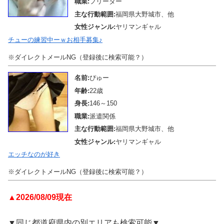
職業:
フリーター
主な行動範囲:
福岡県大野城市、他
女性ジャンル:
ヤリマンギャル
チューの練習中ーｗお相手募集♪
※ダイレクトメールNG（登録後に検索可能？）
名前:
ぴゅー
年齢:
22歳
身長:
146～150
職業:
派遣関係
主な行動範囲:
福岡県大野城市、他
女性ジャンル:
ヤリマンギャル
エッチなのが好き
※ダイレクトメールNG（登録後に検索可能？）
▲2026/08/09現在
▼同じ都道府県内の別エリアも検索可能▼