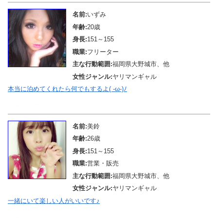
名前:
いずみ
年齢:
20歳
身長:
151～155
職業:
フリーター
主な行動範囲:
福岡県大野城市、他
女性ジャンル:
ヤリマンギャル
本当に泊めてくれたら何でもするよ( -ω-)ﾉ
メール待機中
名前:
美鈴
年齢:
26歳
身長:
151～155
職業:
営業・販売
主な行動範囲:
福岡県大野城市、他
女性ジャンル:
ヤリマンギャル
一緒にいて楽しい人がいいです♪
メール待機中