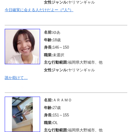
女性ジャンル:
ヤリマンギャル
今日確実に会える人だけだよー（^人^）
メール待機中
名前:
ゆあ
年齢:
18歳
身長:
146～150
職業:
未選択
主な行動範囲:
福岡県大野城市、他
女性ジャンル:
ヤリマンギャル
誰か助けて…
メール待機中
名前:
ＡＲＡＭＯ
年齢:
27歳
身長:
151～155
職業:
OL
主な行動範囲:
福岡県大野城市、他