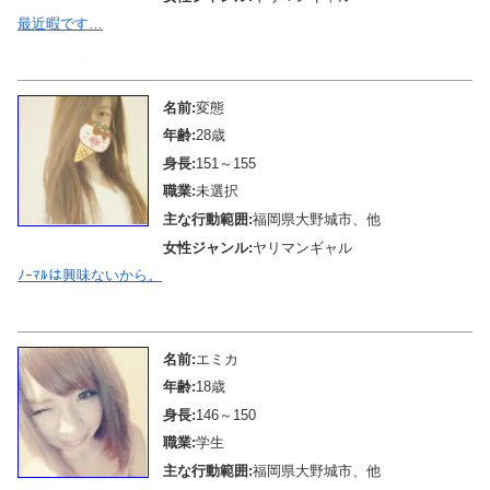
最近暇です…
メール待機中
名前:
変態
年齢:
28歳
身長:
151～155
職業:
未選択
主な行動範囲:
福岡県大野城市、他
女性ジャンル:
ヤリマンギャル
ﾉｰﾏﾙは興味ないから。
メール待機中
名前:
エミカ
年齢:
18歳
身長:
146～150
職業:
学生
主な行動範囲:
福岡県大野城市、他