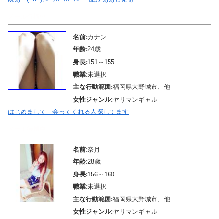
メール待機中
名前:
カナン
年齢:
24歳
身長:
151～155
職業:
未選択
主な行動範囲:
福岡県大野城市、他
女性ジャンル:
ヤリマンギャル
はじめまして 会ってくれる人探してます
メール待機中
名前:
奈月
年齢:
28歳
身長:
156～160
職業:
未選択
主な行動範囲:
福岡県大野城市、他
女性ジャンル:
ヤリマンギャル