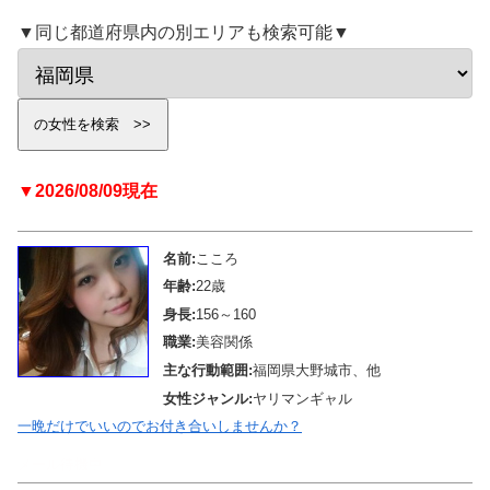
▼同じ都道府県内の別エリアも検索可能▼
▼2026/08/09現在
名前:
こころ
年齢:
22歳
身長:
156～160
職業:
美容関係
主な行動範囲:
福岡県大野城市、他
女性ジャンル:
ヤリマンギャル
一晩だけでいいのでお付き合いしませんか？
メール待機中