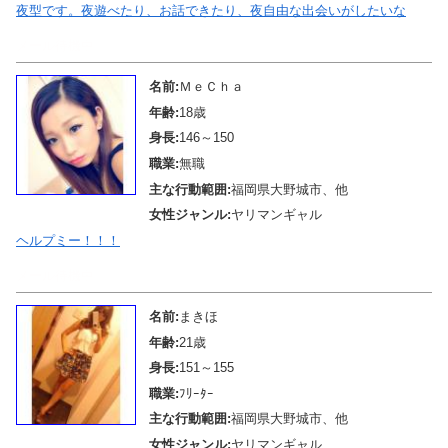
夜型です。夜遊べたり、お話できたり、夜自由な出会いがしたいな
メール待機中
名前:
ＭｅＣｈａ
年齢:
18歳
身長:
146～150
職業:
無職
主な行動範囲:
福岡県大野城市、他
女性ジャンル:
ヤリマンギャル
ヘルプミー！！！
メール待機中
名前:
まきほ
年齢:
21歳
身長:
151～155
職業:
ﾌﾘｰﾀｰ
主な行動範囲:
福岡県大野城市、他
女性ジャンル:
ヤリマンギャル