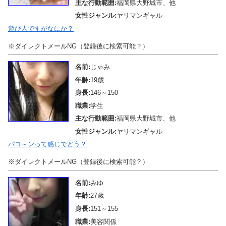
主な行動範囲:
福岡県大野城市、他
女性ジャンル:
ヤリマンギャル
遊び人ですがなにか？
※ダイレクトメールNG（登録後に検索可能？）
名前:
じゃみ
年齢:
19歳
身長:
146～150
職業:
学生
主な行動範囲:
福岡県大野城市、他
女性ジャンル:
ヤリマンギャル
パコ～ンって感じでどう？
※ダイレクトメールNG（登録後に検索可能？）
名前:
みゆ
年齢:
27歳
身長:
151～155
職業:
美容関係