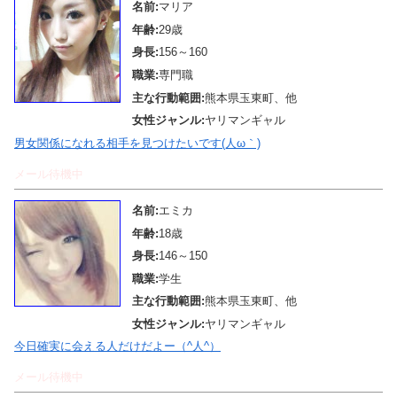
名前:
マリア
年齢:
29歳
身長:
156～160
職業:
専門職
主な行動範囲:
熊本県玉東町、他
女性ジャンル:
ヤリマンギャル
男女関係になれる相手を見つけたいです(人ω｀)
メール待機中
名前:
エミカ
年齢:
18歳
身長:
146～150
職業:
学生
主な行動範囲:
熊本県玉東町、他
女性ジャンル:
ヤリマンギャル
今日確実に会える人だけだよー（^人^）
メール待機中