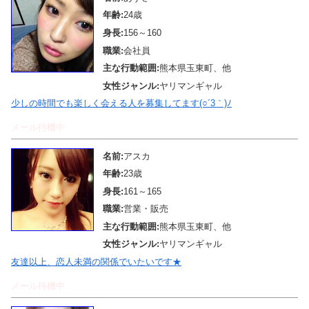
年齢:
24歳
身長:
156～160
職業:
会社員
主な行動範囲:
熊本県玉東町、他
女性ジャンル:
ヤリマンギャル
少しの時間でも楽しく会える人を募集してます(○´3｀)ﾉ
メール待機中
名前:
アスカ
年齢:
23歳
身長:
161～165
職業:
営業・販売
主な行動範囲:
熊本県玉東町、他
女性ジャンル:
ヤリマンギャル
友達以上、恋人未満の関係でいたいです★
メール待機中