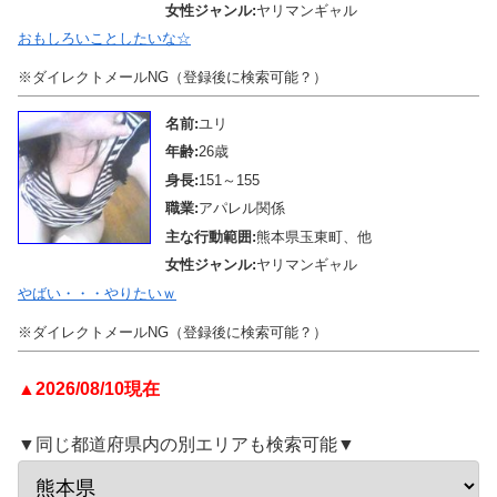
女性ジャンル:
ヤリマンギャル
おもしろいことしたいな☆
※ダイレクトメールNG（登録後に検索可能？）
名前:
ユリ
年齢:
26歳
身長:
151～155
職業:
アパレル関係
主な行動範囲:
熊本県玉東町、他
女性ジャンル:
ヤリマンギャル
やばい・・・やりたいｗ
※ダイレクトメールNG（登録後に検索可能？）
▲2026/08/10現在
▼同じ都道府県内の別エリアも検索可能▼