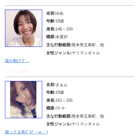
メール待機中
名前:
ゆあ
年齢:
18歳
身長:
146～150
職業:
未選択
主な行動範囲:
熊本県玉東町、他
女性ジャンル:
ヤリマンギャル
誰か助けて…
メール待機中
名前:
まぁぉ
年齢:
19歳
身長:
151～155
職業:
ﾌﾘｰﾀｰ
主な行動範囲:
熊本県玉東町、他
女性ジャンル:
ヤリマンギャル
困ってる系ﾃﾞｽ(´・ω・`)