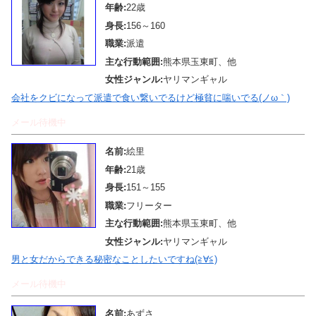
年齢:
22歳
身長:
156～160
職業:
派遣
主な行動範囲:
熊本県玉東町、他
女性ジャンル:
ヤリマンギャル
会社をクビになって派遣で食い繋いでるけど極貧に喘いでる(ノω｀)
メール待機中
名前:
絵里
年齢:
21歳
身長:
151～155
職業:
フリーター
主な行動範囲:
熊本県玉東町、他
女性ジャンル:
ヤリマンギャル
男と女だからできる秘密なことしたいですね(≧∀≦)
メール待機中
名前:
あずさ