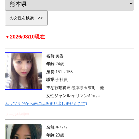
▼2026/08/10現在
名前:
美香
年齢:
24歳
身長:
151～155
職業:
会社員
主な行動範囲:
熊本県玉東町、他
女性ジャンル:
ヤリマンギャル
ムッツリだから表にはあまり出しません(*^^*)
メール待機中
名前:
チワワ
年齢:
23歳