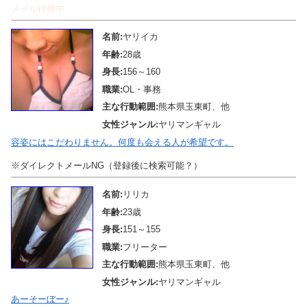
メール待機中
名前:
ヤリイカ
年齢:
28歳
身長:
156～160
職業:
OL・事務
主な行動範囲:
熊本県玉東町、他
女性ジャンル:
ヤリマンギャル
容姿にはこだわりません。何度も会える人が希望です。
※ダイレクトメールNG（登録後に検索可能？）
名前:
リリカ
年齢:
23歳
身長:
151～155
職業:
フリーター
主な行動範囲:
熊本県玉東町、他
女性ジャンル:
ヤリマンギャル
あーそーぼー♪