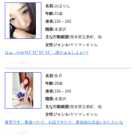
名前:
みほりん
年齢:
22歳
身長:
156～160
職業:
未選択
主な行動範囲:
熊本県玉東町、他
女性ジャンル:
ヤリマンギャル
はぁ…(=o=)ｳｽﾞｳｽﾞｳｽﾞｳｽﾞ…誰かぁぁしよぉー!
メール待機中
名前:
奈月
年齢:
28歳
身長:
156～160
職業:
未選択
主な行動範囲:
熊本県玉東町、他
女性ジャンル:
ヤリマンギャル
夜型です。夜遊べたり、お話できたり、夜自由な出会いがしたいな
メール待機中