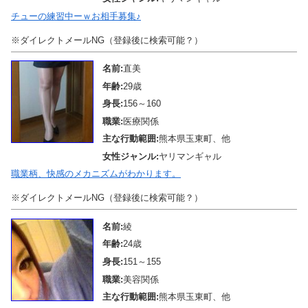
チューの練習中ーｗお相手募集♪
※ダイレクトメールNG（登録後に検索可能？）
名前:
直美
年齢:
29歳
身長:
156～160
職業:
医療関係
主な行動範囲:
熊本県玉東町、他
女性ジャンル:
ヤリマンギャル
職業柄、快感のメカニズムがわかります。
※ダイレクトメールNG（登録後に検索可能？）
名前:
綾
年齢:
24歳
身長:
151～155
職業:
美容関係
主な行動範囲:
熊本県玉東町、他