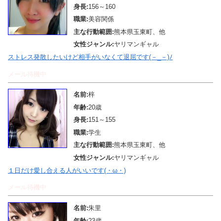
身長:
156～160
職業:
美容関係
主な行動範囲:
熊本県玉東町、他
女性ジャンル:
ヤリマンギャル
ストレス発散したいけど相手がいなくて退屈です(－_－)ﾉ
メール待機中
名前:
梓
年齢:
20歳
身長:
151～155
職業:
学生
主な行動範囲:
熊本県玉東町、他
女性ジャンル:
ヤリマンギャル
１日だけ愛し合える人がいいです(・ω・)
メール待機中
名前:
朱里
年齢:
23歳