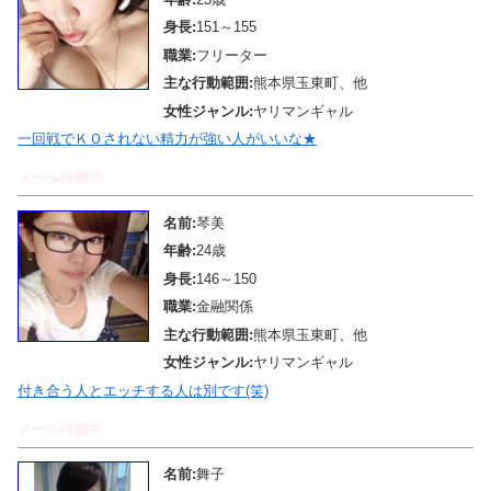
身長:
151～155
職業:
フリーター
主な行動範囲:
熊本県玉東町、他
女性ジャンル:
ヤリマンギャル
一回戦でＫＯされない精力が強い人がいいな★
メール待機中
名前:
琴美
年齢:
24歳
身長:
146～150
職業:
金融関係
主な行動範囲:
熊本県玉東町、他
女性ジャンル:
ヤリマンギャル
付き合う人とエッチする人は別です(笑)
メール待機中
名前:
舞子