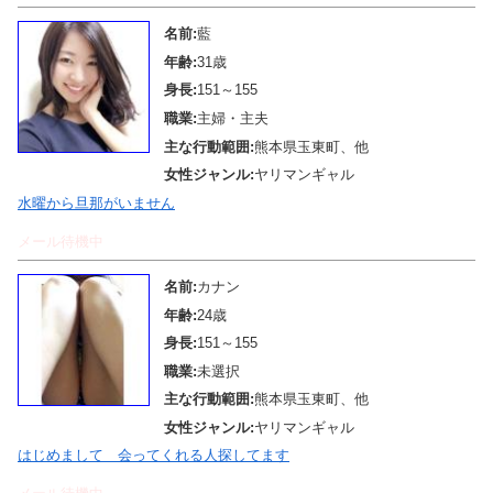
名前:
藍
年齢:
31歳
身長:
151～155
職業:
主婦・主夫
主な行動範囲:
熊本県玉東町、他
女性ジャンル:
ヤリマンギャル
水曜から旦那がいません
メール待機中
名前:
カナン
年齢:
24歳
身長:
151～155
職業:
未選択
主な行動範囲:
熊本県玉東町、他
女性ジャンル:
ヤリマンギャル
はじめまして 会ってくれる人探してます