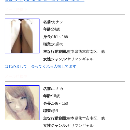
メール待機中
名前:
カナン
年齢:
24歳
身長:
151～155
職業:
未選択
主な行動範囲:
熊本県熊本市南区、他
女性ジャンル:
ヤリマンギャル
はじめまして 会ってくれる人探してます
メール待機中
名前:
エミカ
年齢:
18歳
身長:
146～150
職業:
学生
主な行動範囲:
熊本県熊本市南区、他
女性ジャンル:
ヤリマンギャル