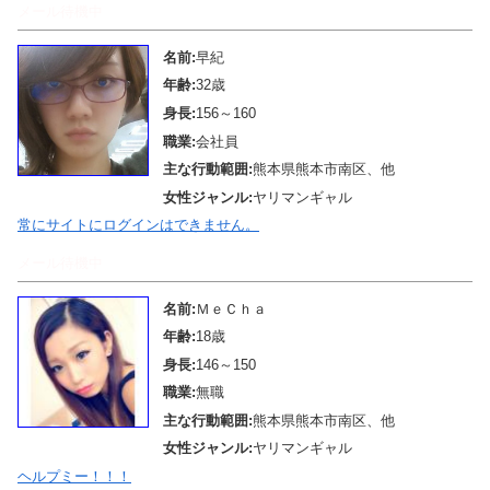
メール待機中
名前:
早紀
年齢:
32歳
身長:
156～160
職業:
会社員
主な行動範囲:
熊本県熊本市南区、他
女性ジャンル:
ヤリマンギャル
常にサイトにログインはできません。
メール待機中
名前:
ＭｅＣｈａ
年齢:
18歳
身長:
146～150
職業:
無職
主な行動範囲:
熊本県熊本市南区、他
女性ジャンル:
ヤリマンギャル
ヘルプミー！！！