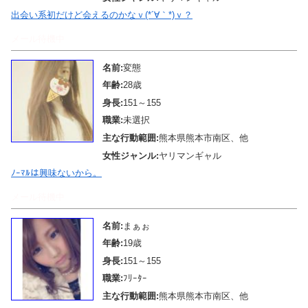
出会い系初だけど会えるのかなｖ(*´∀｀*)ｖ？
メール待機中
名前:
変態
年齢:
28歳
身長:
151～155
職業:
未選択
主な行動範囲:
熊本県熊本市南区、他
女性ジャンル:
ヤリマンギャル
ﾉｰﾏﾙは興味ないから。
メール待機中
名前:
まぁぉ
年齢:
19歳
身長:
151～155
職業:
ﾌﾘｰﾀｰ
主な行動範囲:
熊本県熊本市南区、他