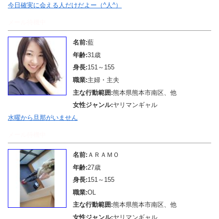
今日確実に会える人だけだよー（^人^）
メール待機中
名前:
藍
年齢:
31歳
身長:
151～155
職業:
主婦・主夫
主な行動範囲:
熊本県熊本市南区、他
女性ジャンル:
ヤリマンギャル
水曜から旦那がいません
メール待機中
名前:
ＡＲＡＭＯ
年齢:
27歳
身長:
151～155
職業:
OL
主な行動範囲:
熊本県熊本市南区、他
女性ジャンル:
ヤリマンギャル