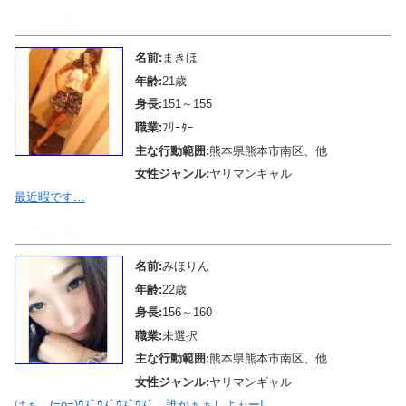
メール待機中
名前:
まきほ
年齢:
21歳
身長:
151～155
職業:
ﾌﾘｰﾀｰ
主な行動範囲:
熊本県熊本市南区、他
女性ジャンル:
ヤリマンギャル
最近暇です…
メール待機中
名前:
みほりん
年齢:
22歳
身長:
156～160
職業:
未選択
主な行動範囲:
熊本県熊本市南区、他
女性ジャンル:
ヤリマンギャル
はぁ…(=o=)ｳｽﾞｳｽﾞｳｽﾞｳｽﾞ…誰かぁぁしよぉー!