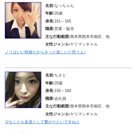
名前:
なっちゃん
年齢:
26歳
身長:
161～165
職業:
営業・販売
主な行動範囲:
熊本県熊本市南区、他
女性ジャンル:
ヤリマンギャル
ノリはいい性格だからきっと楽しいと思うよ♪
メール待機中
名前:
ちさと
年齢:
20歳
身長:
156～160
職業:
会社員
主な行動範囲:
熊本県熊本市南区、他
女性ジャンル:
ヤリマンギャル
少なくとも友達として繋がりたいですね☆
メール待機中