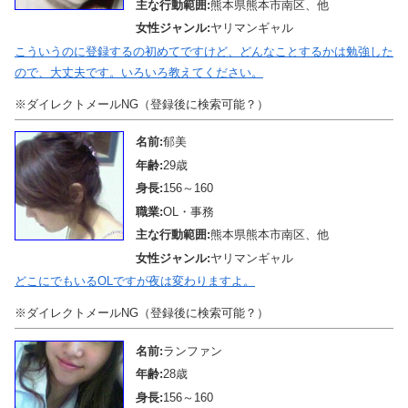
主な行動範囲:
熊本県熊本市南区、他
女性ジャンル:
ヤリマンギャル
こういうのに登録するの初めてですけど、どんなことするかは勉強した
ので、大丈夫です。いろいろ教えてください。
※ダイレクトメールNG（登録後に検索可能？）
名前:
郁美
年齢:
29歳
身長:
156～160
職業:
OL・事務
主な行動範囲:
熊本県熊本市南区、他
女性ジャンル:
ヤリマンギャル
どこにでもいるOLですが夜は変わりますよ。
※ダイレクトメールNG（登録後に検索可能？）
名前:
ランファン
年齢:
28歳
身長:
156～160