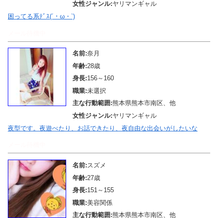
女性ジャンル:
ヤリマンギャル
困ってる系ﾃﾞｽ(´・ω・`)
メール待機中
名前:
奈月
年齢:
28歳
身長:
156～160
職業:
未選択
主な行動範囲:
熊本県熊本市南区、他
女性ジャンル:
ヤリマンギャル
夜型です。夜遊べたり、お話できたり、夜自由な出会いがしたいな
メール待機中
名前:
スズメ
年齢:
27歳
身長:
151～155
職業:
美容関係
主な行動範囲:
熊本県熊本市南区、他