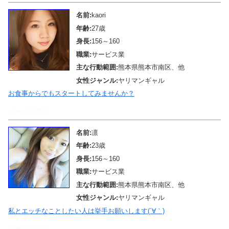
名前:
kaori
年齢:
27歳
身長:
156～160
職業:
サービス業
主な行動範囲:
熊本県熊本市南区、他
女性ジャンル:
ヤリマンギャル
お食事からでもスタートしてみませんか？
メール待機中
名前:
凛
年齢:
23歳
身長:
156～160
職業:
サービス業
主な行動範囲:
熊本県熊本市南区、他
女性ジャンル:
ヤリマンギャル
私とエッチなことしたい人は挙手お願いします(´∀｀)
メール待機中