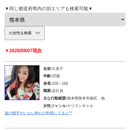
▼同じ都道府県内の別エリアも検索可能▼
▼2026/08/07現在
名前:
久美子
年齢:
32歳
身長:
156～160
職業:
会社員
主な行動範囲:
熊本県熊本市南区、他
女性ジャンル:
ヤリマンギャル
遊び相手がいない時だけ利用してるよ^^
メール待機中