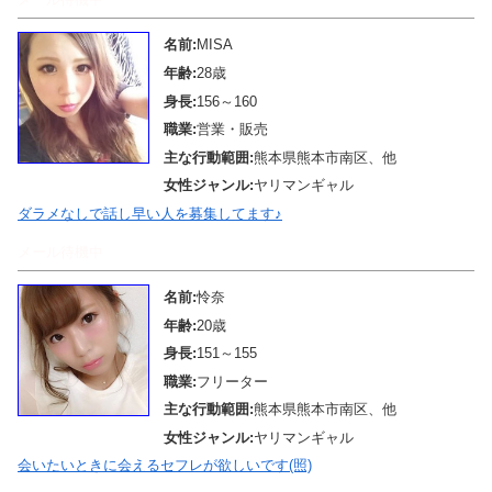
名前:
MISA
年齢:
28歳
身長:
156～160
職業:
営業・販売
主な行動範囲:
熊本県熊本市南区、他
女性ジャンル:
ヤリマンギャル
ダラメなしで話し早い人を募集してます♪
メール待機中
名前:
怜奈
年齢:
20歳
身長:
151～155
職業:
フリーター
主な行動範囲:
熊本県熊本市南区、他
女性ジャンル:
ヤリマンギャル
会いたいときに会えるセフレが欲しいです(照)