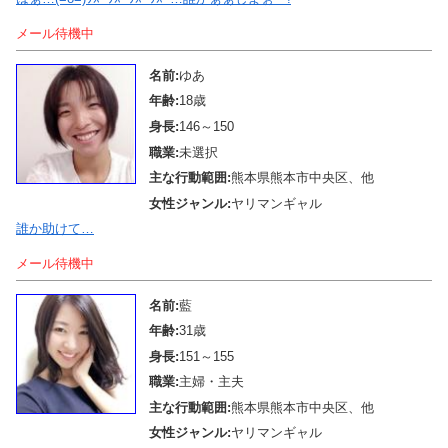
メール待機中
名前:
ゆあ
年齢:
18歳
身長:
146～150
職業:
未選択
主な行動範囲:
熊本県熊本市中央区、他
女性ジャンル:
ヤリマンギャル
誰か助けて…
メール待機中
名前:
藍
年齢:
31歳
身長:
151～155
職業:
主婦・主夫
主な行動範囲:
熊本県熊本市中央区、他
女性ジャンル:
ヤリマンギャル