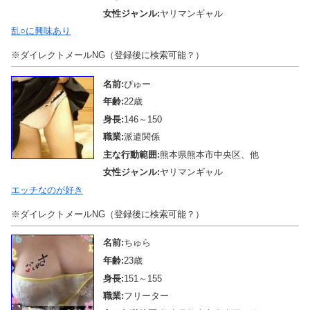
女性ジャンル:
ヤリマンギャル
乱○に興味あり
※ダイレクトメールNG（登録後に検索可能？）
名前:
ぴゅー
年齢:
22歳
身長:
146～150
職業:
派遣関係
主な行動範囲:
熊本県熊本市中央区、他
女性ジャンル:
ヤリマンギャル
エッチなのが好き
※ダイレクトメールNG（登録後に検索可能？）
名前:
ちゅら
年齢:
23歳
身長:
151～155
職業:
フリーター