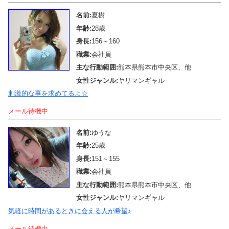
名前:
夏樹
年齢:
28歳
身長:
156～160
職業:
会社員
主な行動範囲:
熊本県熊本市中央区、他
女性ジャンル:
ヤリマンギャル
刺激的な事を求めてるよ☆
メール待機中
名前:
ゆうな
年齢:
25歳
身長:
151～155
職業:
会社員
主な行動範囲:
熊本県熊本市中央区、他
女性ジャンル:
ヤリマンギャル
気軽に時間があるときに会える人が希望♪
メール待機中