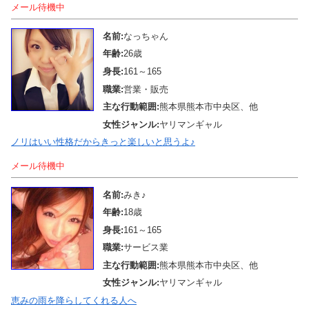
メール待機中
名前:
なっちゃん
年齢:
26歳
身長:
161～165
職業:
営業・販売
主な行動範囲:
熊本県熊本市中央区、他
女性ジャンル:
ヤリマンギャル
ノリはいい性格だからきっと楽しいと思うよ♪
メール待機中
名前:
みき♪
年齢:
18歳
身長:
161～165
職業:
サービス業
主な行動範囲:
熊本県熊本市中央区、他
女性ジャンル:
ヤリマンギャル
恵みの雨を降らしてくれる人へ