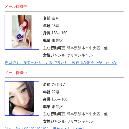
メール待機中
名前:
奈月
年齢:
28歳
身長:
156～160
職業:
未選択
主な行動範囲:
熊本県熊本市中央区、他
女性ジャンル:
ヤリマンギャル
夜型です。夜遊べたり、お話できたり、夜自由な出会いがしたいな
メール待機中
名前:
みほりん
年齢:
22歳
身長:
156～160
職業:
未選択
主な行動範囲:
熊本県熊本市中央区、他
女性ジャンル:
ヤリマンギャル
はぁ…(=o=)ｳｽﾞｳｽﾞｳｽﾞｳｽﾞ…誰かぁぁしよぉー!