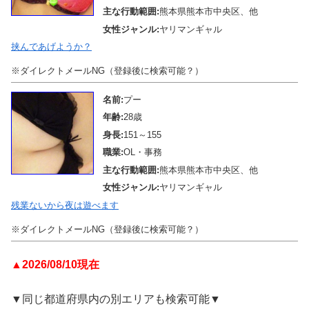
主な行動範囲:
熊本県熊本市中央区、他
女性ジャンル:
ヤリマンギャル
挟んであげようか？
※ダイレクトメールNG（登録後に検索可能？）
名前:
プー
年齢:
28歳
身長:
151～155
職業:
OL・事務
主な行動範囲:
熊本県熊本市中央区、他
女性ジャンル:
ヤリマンギャル
残業ないから夜は遊べます
※ダイレクトメールNG（登録後に検索可能？）
▲2026/08/10現在
▼同じ都道府県内の別エリアも検索可能▼