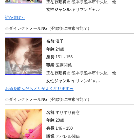
主な行動範囲:
熊本県熊本市中央区、他
女性ジャンル:
ヤリマンギャル
誰か遊ぼ～
※ダイレクトメールNG（登録後に検索可能？）
名前:
澄子
年齢:
24歳
身長:
151～155
職業:
医療関係
主な行動範囲:
熊本県熊本市中央区、他
女性ジャンル:
ヤリマンギャル
お酒を飲んだらノリがよくなりますｗ
※ダイレクトメールNG（登録後に検索可能？）
名前:
すりすり得意
年齢:
28歳
身長:
146～150
職業:
アパレル関係