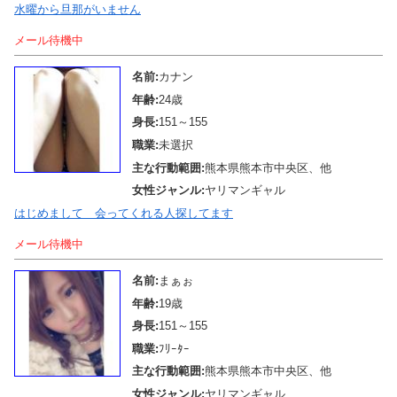
水曜から旦那がいません
メール待機中
名前:
カナン
年齢:
24歳
身長:
151～155
職業:
未選択
主な行動範囲:
熊本県熊本市中央区、他
女性ジャンル:
ヤリマンギャル
はじめまして 会ってくれる人探してます
メール待機中
名前:
まぁぉ
年齢:
19歳
身長:
151～155
職業:
ﾌﾘｰﾀｰ
主な行動範囲:
熊本県熊本市中央区、他
女性ジャンル:
ヤリマンギャル