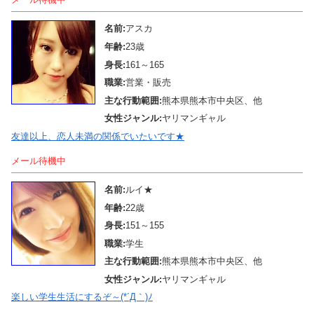
名前:
アスカ
年齢:
23歳
身長:
161～165
職業:
営業・販売
主な行動範囲:
熊本県熊本市中央区、他
女性ジャンル:
ヤリマンギャル
友達以上、恋人未満の関係でいたいです★
メール待機中
名前:
ルイ★
年齢:
22歳
身長:
151～155
職業:
学生
主な行動範囲:
熊本県熊本市中央区、他
女性ジャンル:
ヤリマンギャル
楽しい学生生活にするぞ～(*´Д｀)ﾉ