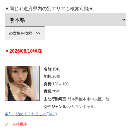
▼同じ都道府県内の別エリアも検索可能▼
▼2026/08/10現在
名前:
真帆
年齢:
20歳
身長:
156～160
職業:
学生
主な行動範囲:
熊本県熊本市中央区、他
女性ジャンル:
ヤリマンギャル
条件：泊めてくれること(´ω｀)
メール待機中