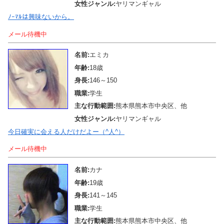
女性ジャンル:
ヤリマンギャル
ﾉｰﾏﾙは興味ないから。
メール待機中
名前:
エミカ
年齢:
18歳
身長:
146～150
職業:
学生
主な行動範囲:
熊本県熊本市中央区、他
女性ジャンル:
ヤリマンギャル
今日確実に会える人だけだよー（^人^）
メール待機中
名前:
カナ
年齢:
19歳
身長:
141～145
職業:
学生
主な行動範囲:
熊本県熊本市中央区、他