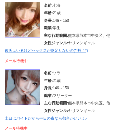
名前:
七海
年齢:
21歳
身長:
146～150
職業:
学生
主な行動範囲:
熊本県熊本市中央区、他
女性ジャンル:
ヤリマンギャル
彼氏はいるけどセックスが物足りないの(*´艸｀*)
メール待機中
名前:
ソラ
年齢:
21歳
身長:
146～150
職業:
フリーター
主な行動範囲:
熊本県熊本市中央区、他
女性ジャンル:
ヤリマンギャル
土日はバイトだから平日の夜なら都合がいいよ♪
メール待機中