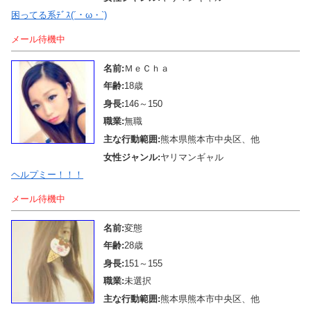
困ってる系ﾃﾞｽ(´・ω・`)
メール待機中
名前:
ＭｅＣｈａ
年齢:
18歳
身長:
146～150
職業:
無職
主な行動範囲:
熊本県熊本市中央区、他
女性ジャンル:
ヤリマンギャル
ヘルプミー！！！
メール待機中
名前:
変態
年齢:
28歳
身長:
151～155
職業:
未選択
主な行動範囲:
熊本県熊本市中央区、他