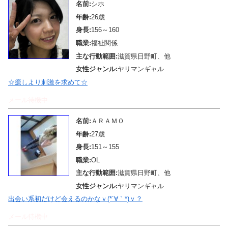
名前:
シホ
年齢:
26歳
身長:
156～160
職業:
福祉関係
主な行動範囲:
滋賀県日野町、他
女性ジャンル:
ヤリマンギャル
☆癒しより刺激を求めて☆
メール待機中
名前:
ＡＲＡＭＯ
年齢:
27歳
身長:
151～155
職業:
OL
主な行動範囲:
滋賀県日野町、他
女性ジャンル:
ヤリマンギャル
出会い系初だけど会えるのかなｖ(*´∀｀*)ｖ？
メール待機中