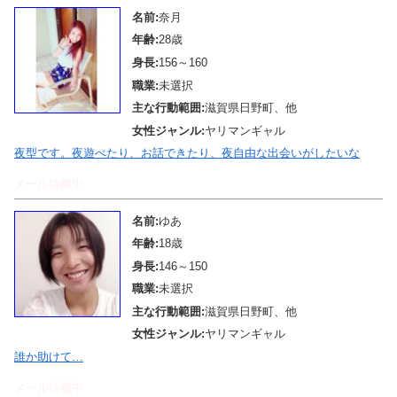
名前:
奈月
年齢:
28歳
身長:
156～160
職業:
未選択
主な行動範囲:
滋賀県日野町、他
女性ジャンル:
ヤリマンギャル
夜型です。夜遊べたり、お話できたり、夜自由な出会いがしたいな
メール待機中
名前:
ゆあ
年齢:
18歳
身長:
146～150
職業:
未選択
主な行動範囲:
滋賀県日野町、他
女性ジャンル:
ヤリマンギャル
誰か助けて…
メール待機中