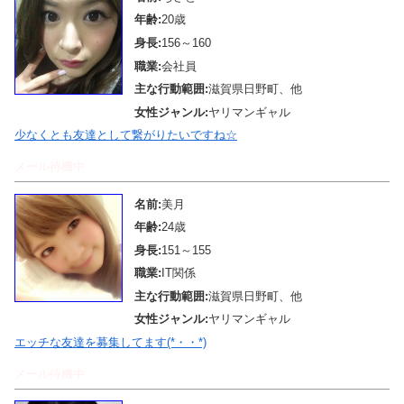
年齢:
20歳
身長:
156～160
職業:
会社員
主な行動範囲:
滋賀県日野町、他
女性ジャンル:
ヤリマンギャル
少なくとも友達として繋がりたいですね☆
メール待機中
名前:
美月
年齢:
24歳
身長:
151～155
職業:
IT関係
主な行動範囲:
滋賀県日野町、他
女性ジャンル:
ヤリマンギャル
エッチな友達を募集してます(*・・*)
メール待機中