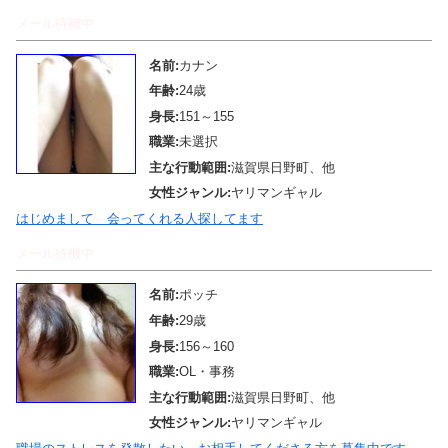
メール待機中
名前:
カナン
年齢:
24歳
身長:
151～155
職業:
未選択
主な行動範囲:
滋賀県日野町、他
女性ジャンル:
ヤリマンギャル
はじめまして 会ってくれる人探してます
メール待機中
名前:
ポッチ
年齢:
29歳
身長:
156～160
職業:
OL・事務
主な行動範囲:
滋賀県日野町、他
女性ジャンル:
ヤリマンギャル