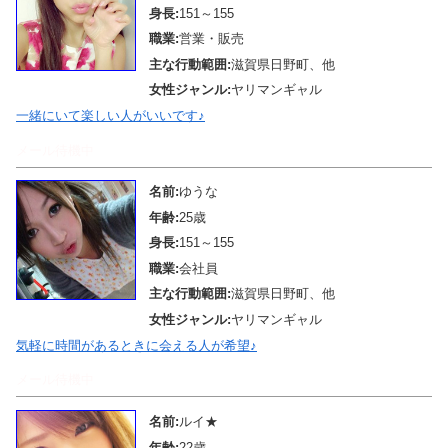
身長:
151～155
職業:
営業・販売
主な行動範囲:
滋賀県日野町、他
女性ジャンル:
ヤリマンギャル
一緒にいて楽しい人がいいです♪
メール待機中
名前:
ゆうな
年齢:
25歳
身長:
151～155
職業:
会社員
主な行動範囲:
滋賀県日野町、他
女性ジャンル:
ヤリマンギャル
気軽に時間があるときに会える人が希望♪
メール待機中
名前:
ルイ★
年齢:
22歳