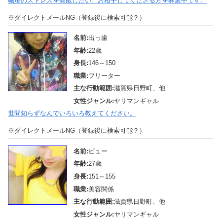
職場のストレスを発散したい。お相手してくださる方を募集中です。
※ダイレクトメールNG（登録後に検索可能？）
名前:
出っ歯
年齢:
22歳
身長:
146～150
職業:
フリーター
主な行動範囲:
滋賀県日野町、他
女性ジャンル:
ヤリマンギャル
世間知らずなんでいろいろ教えてください。
※ダイレクトメールNG（登録後に検索可能？）
名前:
ビュー
年齢:
27歳
身長:
151～155
職業:
美容関係
主な行動範囲:
滋賀県日野町、他
女性ジャンル:
ヤリマンギャル