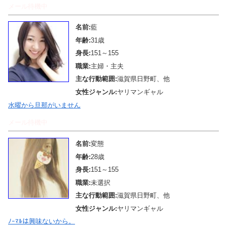
メール待機中
名前:
藍
年齢:
31歳
身長:
151～155
職業:
主婦・主夫
主な行動範囲:
滋賀県日野町、他
女性ジャンル:
ヤリマンギャル
水曜から旦那がいません
メール待機中
名前:
変態
年齢:
28歳
身長:
151～155
職業:
未選択
主な行動範囲:
滋賀県日野町、他
女性ジャンル:
ヤリマンギャル
ﾉｰﾏﾙは興味ないから。