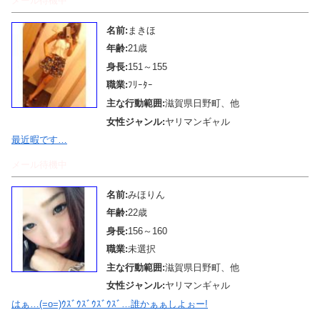
メール待機中
名前:
まきほ
年齢:
21歳
身長:
151～155
職業:
ﾌﾘｰﾀｰ
主な行動範囲:
滋賀県日野町、他
女性ジャンル:
ヤリマンギャル
最近暇です…
メール待機中
名前:
みほりん
年齢:
22歳
身長:
156～160
職業:
未選択
主な行動範囲:
滋賀県日野町、他
女性ジャンル:
ヤリマンギャル
はぁ…(=o=)ｳｽﾞｳｽﾞｳｽﾞｳｽﾞ…誰かぁぁしよぉー!