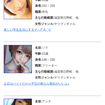
身長:
151～155
職業:
学生
主な行動範囲:
滋賀県日野町、他
女性ジャンル:
ヤリマンギャル
楽しい学生生活にするぞ～(*´Д｀)ﾉ
メール待機中
名前:
ソラ
年齢:
21歳
身長:
146～150
職業:
フリーター
主な行動範囲:
滋賀県日野町、他
女性ジャンル:
ヤリマンギャル
土日はバイトだから平日の夜なら都合がいいよ♪
メール待機中
名前:
アンナ