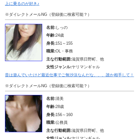
上に乗るのが好き♪
※ダイレクトメールNG（登録後に検索可能？）
名前:
しっの
年齢:
24歳
身長:
151～155
職業:
OL・事務
主な行動範囲:
滋賀県日野町、他
女性ジャンル:
ヤリマンギャル
昔は遊んでいたけど最近仕事でご無沙汰なんだな、、、誰か相手して！
※ダイレクトメールNG（登録後に検索可能？）
名前:
清美
年齢:
28歳
身長:
156～160
職業:
公務員
主な行動範囲:
滋賀県日野町、他
女性ジャンル:
ヤリマンギャル