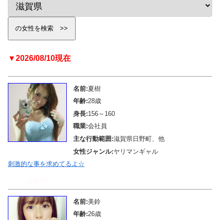
▼2026/08/10現在
名前:
夏樹
年齢:
28歳
身長:
156～160
職業:
会社員
主な行動範囲:
滋賀県日野町、他
女性ジャンル:
ヤリマンギャル
刺激的な事を求めてるよ☆
メール待機中
名前:
美鈴
年齢:
26歳