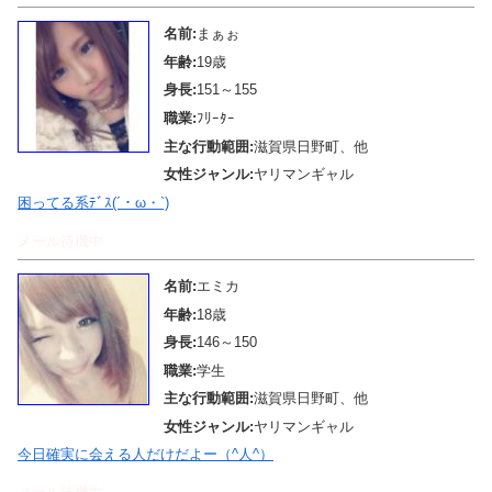
名前:
まぁぉ
年齢:
19歳
身長:
151～155
職業:
ﾌﾘｰﾀｰ
主な行動範囲:
滋賀県日野町、他
女性ジャンル:
ヤリマンギャル
困ってる系ﾃﾞｽ(´・ω・`)
メール待機中
名前:
エミカ
年齢:
18歳
身長:
146～150
職業:
学生
主な行動範囲:
滋賀県日野町、他
女性ジャンル:
ヤリマンギャル
今日確実に会える人だけだよー（^人^）