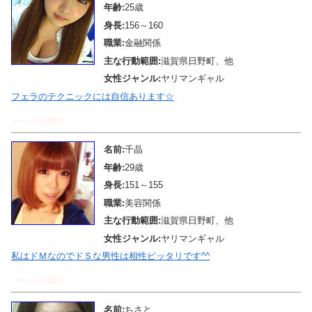
年齢:
25歳
身長:
156～160
職業:
金融関係
主な行動範囲:
滋賀県日野町、他
女性ジャンル:
ヤリマンギャル
フェラのテクニックには自信あります☆
メール待機中
名前:
千晶
年齢:
29歳
身長:
151～155
職業:
美容関係
主な行動範囲:
滋賀県日野町、他
女性ジャンル:
ヤリマンギャル
私はドＭなのでドＳな男性は相性ピッタリです^^
メール待機中
名前:
ちさと