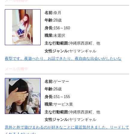
メール待機中
名前:
奈月
年齢:
28歳
身長:
156～160
職業:
未選択
主な行動範囲:
沖縄県西原町、他
女性ジャンル:
ヤリマンギャル
夜型です。夜遊べたり、お話できたり、夜自由な出会いがしたいな
メール待機中
名前:
ゲーマー
年齢:
26歳
身長:
151～155
職業:
サービス業
主な行動範囲:
沖縄県西原町、他
女性ジャンル:
ヤリマンギャル
意外と外で遊びまわるのが好きなことに最近気付きました。リードして