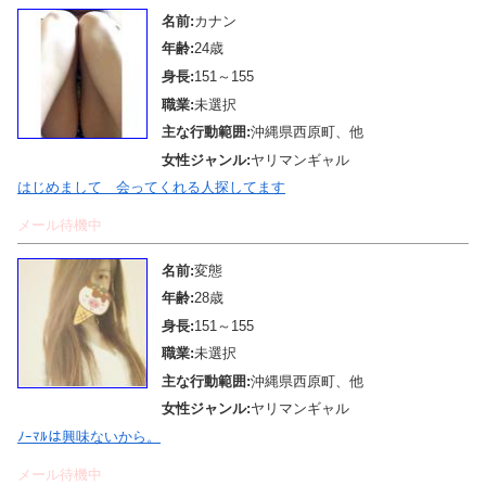
名前:
カナン
年齢:
24歳
身長:
151～155
職業:
未選択
主な行動範囲:
沖縄県西原町、他
女性ジャンル:
ヤリマンギャル
はじめまして 会ってくれる人探してます
メール待機中
名前:
変態
年齢:
28歳
身長:
151～155
職業:
未選択
主な行動範囲:
沖縄県西原町、他
女性ジャンル:
ヤリマンギャル
ﾉｰﾏﾙは興味ないから。
メール待機中