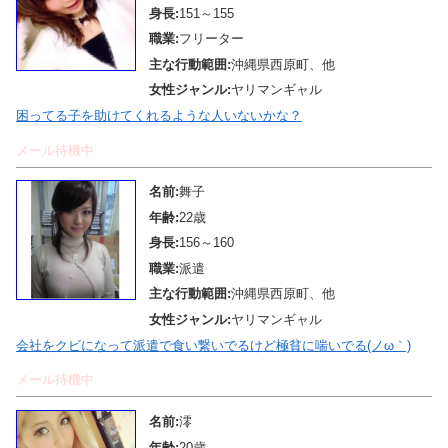
身長:
151～155
職業:
フリーター
主な行動範囲:
沖縄県西原町、他
女性ジャンル:
ヤリマンギャル
困ってる子を助けてくれるような人いないかな？
メール待機中
名前:
舞子
年齢:
22歳
身長:
156～160
職業:
派遣
主な行動範囲:
沖縄県西原町、他
女性ジャンル:
ヤリマンギャル
会社をクビになって派遣で食い繋いでるけど極貧に喘いでる(ノω｀)
メール待機中
名前:
澪
年齢:
20歳