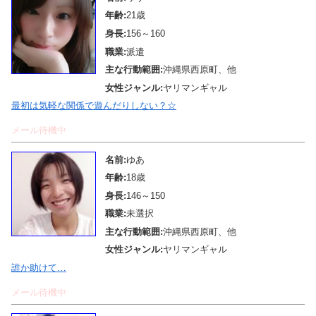
年齢:
21歳
身長:
156～160
職業:
派遣
主な行動範囲:
沖縄県西原町、他
女性ジャンル:
ヤリマンギャル
最初は気軽な関係で遊んだりしない？☆
メール待機中
名前:
ゆあ
年齢:
18歳
身長:
146～150
職業:
未選択
主な行動範囲:
沖縄県西原町、他
女性ジャンル:
ヤリマンギャル
誰か助けて…
メール待機中