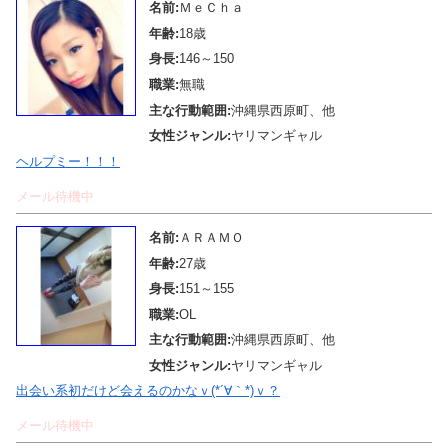
名前:
ＭｅＣｈａ
年齢:
18歳
身長:
146～150
職業:
無職
主な行動範囲:
沖縄県西原町、他
女性ジャンル:
ヤリマンギャル
ヘルプミー！！！
メール待機中
名前:
ＡＲＡＭＯ
年齢:
27歳
身長:
151～155
職業:
OL
主な行動範囲:
沖縄県西原町、他
女性ジャンル:
ヤリマンギャル
出会い系初だけど会えるのかなｖ(*´∀｀*)ｖ？
メール待機中