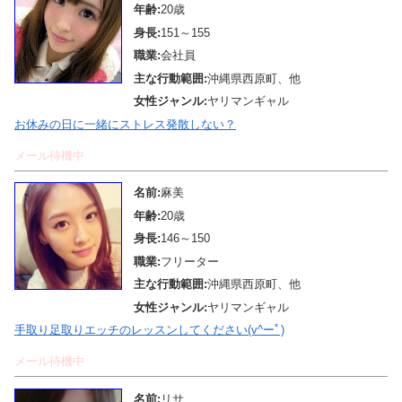
年齢:
20歳
身長:
151～155
職業:
会社員
主な行動範囲:
沖縄県西原町、他
女性ジャンル:
ヤリマンギャル
お休みの日に一緒にストレス発散しない？
メール待機中
名前:
麻美
年齢:
20歳
身長:
146～150
職業:
フリーター
主な行動範囲:
沖縄県西原町、他
女性ジャンル:
ヤリマンギャル
手取り足取りエッチのレッスンしてください(v^ーﾟ)
メール待機中
名前:
リサ