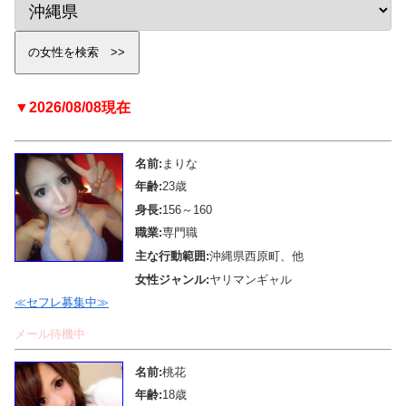
▼2026/08/08現在
名前:
まりな
年齢:
23歳
身長:
156～160
職業:
専門職
主な行動範囲:
沖縄県西原町、他
女性ジャンル:
ヤリマンギャル
≪セフレ募集中≫
メール待機中
名前:
桃花
年齢:
18歳