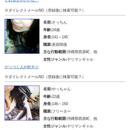
くれる人がいいな。
※ダイレクトメールNG（登録後に検索可能？）
名前:
さっちん
年齢:
24歳
身長:
141～145
職業:
美容関係
主な行動範囲:
沖縄県西原町、他
女性ジャンル:
ヤリマンギャル
がっつく人が好き☆
※ダイレクトメールNG（登録後に検索可能？）
名前:
やっちゃん
年齢:
22歳
身長:
146～150
職業:
フリーター
主な行動範囲:
沖縄県西原町、他
女性ジャンル:
ヤリマンギャル