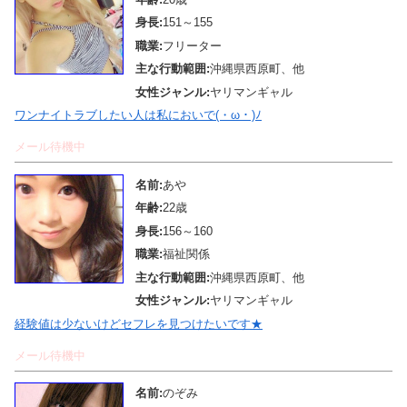
身長:
151～155
職業:
フリーター
主な行動範囲:
沖縄県西原町、他
女性ジャンル:
ヤリマンギャル
ワンナイトラブしたい人は私においで(・ω・)ﾉ
メール待機中
名前:
あや
年齢:
22歳
身長:
156～160
職業:
福祉関係
主な行動範囲:
沖縄県西原町、他
女性ジャンル:
ヤリマンギャル
経験値は少ないけどセフレを見つけたいです★
メール待機中
名前:
のぞみ