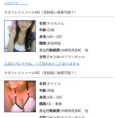
パコパコ・・・
※ダイレクトメールNG（登録後に検索可能？）
名前:
ナルちゃん
年齢:
22歳
身長:
146～150
職業:
美容関係
主な行動範囲:
沖縄県西原町、他
女性ジャンル:
ヤリマンギャル
上品なプレイだね、って言われたことありますｗ
※ダイレクトメールNG（登録後に検索可能？）
名前:
ヤリイカ
年齢:
28歳
身長:
156～160
職業:
OL・事務
主な行動範囲:
沖縄県西原町、他
女性ジャンル:
ヤリマンギャル