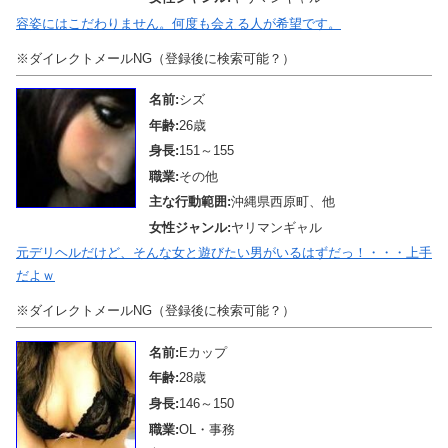
容姿にはこだわりません。何度も会える人が希望です。
※ダイレクトメールNG（登録後に検索可能？）
名前:
シズ
年齢:
26歳
身長:
151～155
職業:
その他
主な行動範囲:
沖縄県西原町、他
女性ジャンル:
ヤリマンギャル
元デリヘルだけど、そんな女と遊びたい男がいるはずだっ！・・・上手
だよｗ
※ダイレクトメールNG（登録後に検索可能？）
名前:
Eカップ
年齢:
28歳
身長:
146～150
職業:
OL・事務