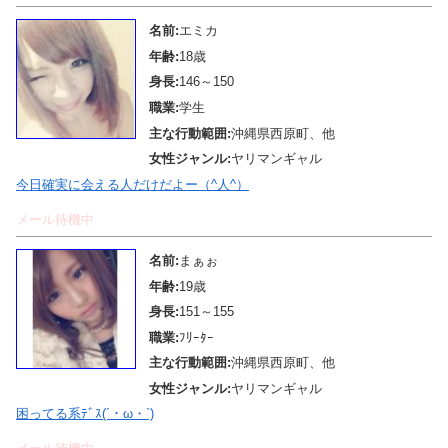
名前:
エミカ
年齢:
18歳
身長:
146～150
職業:
学生
主な行動範囲:
沖縄県西原町、他
女性ジャンル:
ヤリマンギャル
今日確実に会える人だけだよー（^人^）
メール待機中
名前:
まぁぉ
年齢:
19歳
身長:
151～155
職業:
ﾌﾘｰﾀｰ
主な行動範囲:
沖縄県西原町、他
女性ジャンル:
ヤリマンギャル
困ってる系ﾃﾞｽ(´・ω・`)