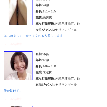
年齢:
24歳
身長:
151～155
職業:
未選択
主な行動範囲:
沖縄県浦添市、他
女性ジャンル:
ヤリマンギャル
はじめまして 会ってくれる人探してます
メール待機中
名前:
ゆあ
年齢:
18歳
身長:
146～150
職業:
未選択
主な行動範囲:
沖縄県浦添市、他
女性ジャンル:
ヤリマンギャル
誰か助けて…
メール待機中