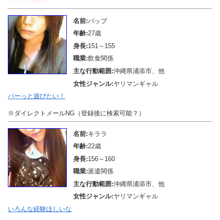
メール待機中
名前:
バップ
年齢:
27歳
身長:
151～155
職業:
飲食関係
主な行動範囲:
沖縄県浦添市、他
女性ジャンル:
ヤリマンギャル
パーっと遊びたい！
※ダイレクトメールNG（登録後に検索可能？）
名前:
キララ
年齢:
22歳
身長:
156～160
職業:
派遣関係
主な行動範囲:
沖縄県浦添市、他
女性ジャンル:
ヤリマンギャル
いろんな経験ほしいな