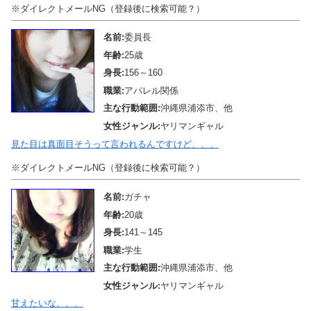
※ダイレクトメールNG（登録後に検索可能？）
名前:
委員長
年齢:
25歳
身長:
156～160
職業:
アパレル関係
主な行動範囲:
沖縄県浦添市、他
女性ジャンル:
ヤリマンギャル
見た目は真面目そうって言われるんですけど、、、
※ダイレクトメールNG（登録後に検索可能？）
名前:
ガチャ
年齢:
20歳
身長:
141～145
職業:
学生
主な行動範囲:
沖縄県浦添市、他
女性ジャンル:
ヤリマンギャル
甘えたいな、、、