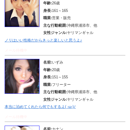
年齢:
26歳
身長:
161～165
職業:
営業・販売
主な行動範囲:
沖縄県浦添市、他
女性ジャンル:
ヤリマンギャル
ノリはいい性格だからきっと楽しいと思うよ♪
メール待機中
名前:
いずみ
年齢:
20歳
身長:
151～155
職業:
フリーター
主な行動範囲:
沖縄県浦添市、他
女性ジャンル:
ヤリマンギャル
本当に泊めてくれたら何でもするよ( -ω-)ﾉ
メール待機中
名前:
カナン