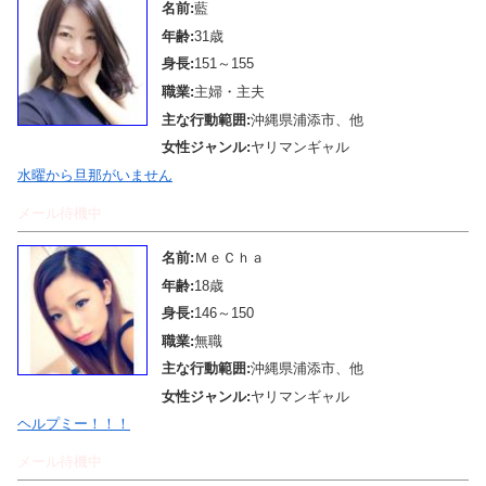
名前:
藍
年齢:
31歳
身長:
151～155
職業:
主婦・主夫
主な行動範囲:
沖縄県浦添市、他
女性ジャンル:
ヤリマンギャル
水曜から旦那がいません
メール待機中
名前:
ＭｅＣｈａ
年齢:
18歳
身長:
146～150
職業:
無職
主な行動範囲:
沖縄県浦添市、他
女性ジャンル:
ヤリマンギャル
ヘルプミー！！！
メール待機中