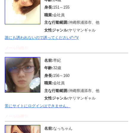
身長:
151～155
職業:
会社員
主な行動範囲:
沖縄県浦添市、他
女性ジャンル:
ヤリマンギャル
誰にも誘われないので誘ってください(^-^)/
メール待機中
名前:
早紀
年齢:
32歳
身長:
156～160
職業:
会社員
主な行動範囲:
沖縄県浦添市、他
女性ジャンル:
ヤリマンギャル
常にサイトにログインはできません。
メール待機中
名前:
なっちゃん