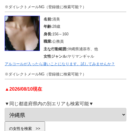
※ダイレクトメールNG（登録後に検索可能？）
名前:
清美
年齢:
28歳
身長:
156～160
職業:
公務員
主な行動範囲:
沖縄県浦添市、他
女性ジャンル:
ヤリマンギャル
アルコールが入ったら凄いことになります。試してみませんか？
※ダイレクトメールNG（登録後に検索可能？）
▲2026/08/10現在
▼同じ都道府県内の別エリアも検索可能▼