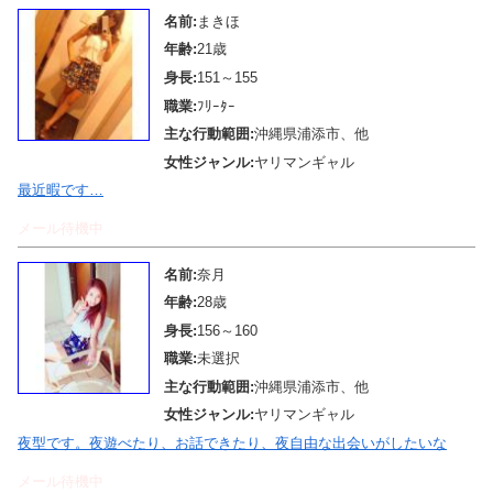
名前:
まきほ
年齢:
21歳
身長:
151～155
職業:
ﾌﾘｰﾀｰ
主な行動範囲:
沖縄県浦添市、他
女性ジャンル:
ヤリマンギャル
最近暇です…
メール待機中
名前:
奈月
年齢:
28歳
身長:
156～160
職業:
未選択
主な行動範囲:
沖縄県浦添市、他
女性ジャンル:
ヤリマンギャル
夜型です。夜遊べたり、お話できたり、夜自由な出会いがしたいな
メール待機中