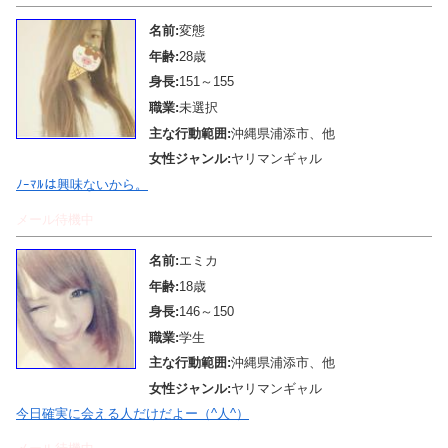
名前:
変態
年齢:
28歳
身長:
151～155
職業:
未選択
主な行動範囲:
沖縄県浦添市、他
女性ジャンル:
ヤリマンギャル
ﾉｰﾏﾙは興味ないから。
メール待機中
名前:
エミカ
年齢:
18歳
身長:
146～150
職業:
学生
主な行動範囲:
沖縄県浦添市、他
女性ジャンル:
ヤリマンギャル
今日確実に会える人だけだよー（^人^）