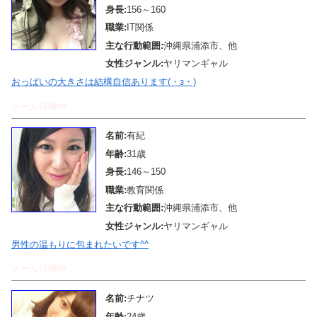
身長:
156～160
職業:
IT関係
主な行動範囲:
沖縄県浦添市、他
女性ジャンル:
ヤリマンギャル
おっぱいの大きさは結構自信あります(・з・)
メール待機中
名前:
有紀
年齢:
31歳
身長:
146～150
職業:
教育関係
主な行動範囲:
沖縄県浦添市、他
女性ジャンル:
ヤリマンギャル
男性の温もりに包まれたいです^^
メール待機中
名前:
チナツ
年齢:
24歳