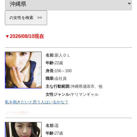
▼2026/08/10現在
名前:
新人ＯＬ
年齢:
22歳
身長:
156～160
職業:
会社員
主な行動範囲:
沖縄県浦添市、他
女性ジャンル:
ヤリマンギャル
私を抱きたいと思う人はいるかな？
メール待機中
名前:
遥
年齢:
27歳