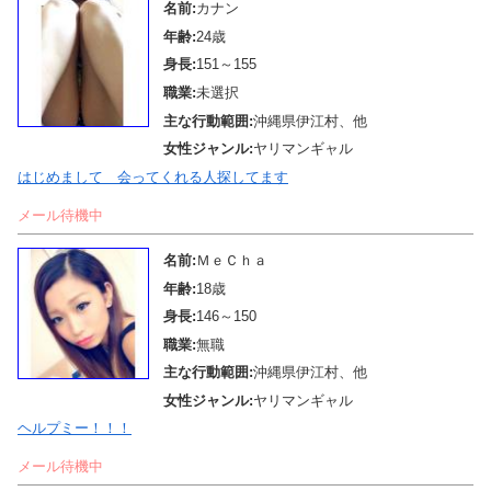
名前:
カナン
年齢:
24歳
身長:
151～155
職業:
未選択
主な行動範囲:
沖縄県伊江村、他
女性ジャンル:
ヤリマンギャル
はじめまして 会ってくれる人探してます
メール待機中
名前:
ＭｅＣｈａ
年齢:
18歳
身長:
146～150
職業:
無職
主な行動範囲:
沖縄県伊江村、他
女性ジャンル:
ヤリマンギャル
ヘルプミー！！！
メール待機中