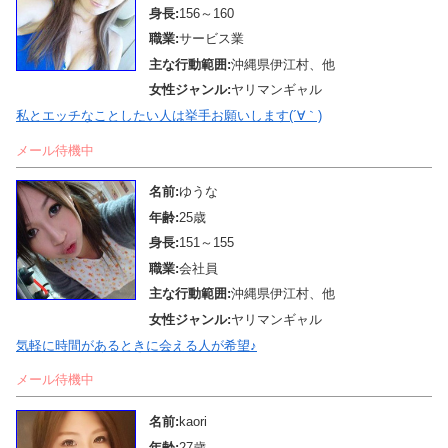
身長:
156～160
職業:
サービス業
主な行動範囲:
沖縄県伊江村、他
女性ジャンル:
ヤリマンギャル
私とエッチなことしたい人は挙手お願いします(´∀｀)
メール待機中
名前:
ゆうな
年齢:
25歳
身長:
151～155
職業:
会社員
主な行動範囲:
沖縄県伊江村、他
女性ジャンル:
ヤリマンギャル
気軽に時間があるときに会える人が希望♪
メール待機中
名前:
kaori
年齢:
27歳