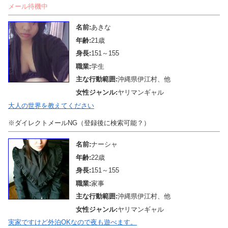
メール待機中
名前:
あきな
年齢:
21歳
身長:
151～155
職業:
学生
主な行動範囲:
沖縄県伊江村、他
女性ジャンル:
ヤリマンギャル
大人の世界を教えてください
※ダイレクトメールNG（登録後に検索可能？）
名前:
ナーシャ
年齢:
22歳
身長:
151～155
職業:
家事
主な行動範囲:
沖縄県伊江村、他
女性ジャンル:
ヤリマンギャル
実家ですけど外泊OKなので夜も遊べます。