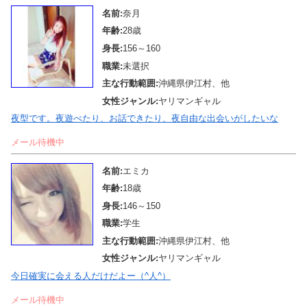
名前:
奈月
年齢:
28歳
身長:
156～160
職業:
未選択
主な行動範囲:
沖縄県伊江村、他
女性ジャンル:
ヤリマンギャル
夜型です。夜遊べたり、お話できたり、夜自由な出会いがしたいな
メール待機中
名前:
エミカ
年齢:
18歳
身長:
146～150
職業:
学生
主な行動範囲:
沖縄県伊江村、他
女性ジャンル:
ヤリマンギャル
今日確実に会える人だけだよー（^人^）
メール待機中