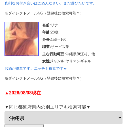
真剣なお付き合いはごめんなさい。まだ遊びたいです。
※ダイレクトメールNG（登録後に検索可能？）
名前:
リナ
年齢:
28歳
身長:
156～160
職業:
サービス業
主な行動範囲:
沖縄県伊江村、他
女性ジャンル:
ヤリマンギャル
お酒が得意です。エッチも得意ですｗ
※ダイレクトメールNG（登録後に検索可能？）
▲2026/08/08現在
▼同じ都道府県内の別エリアも検索可能▼