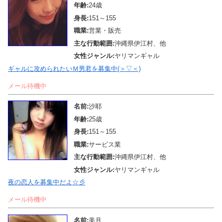
年齢:
24歳
身長:
151～155
職業:
営業・販売
主な行動範囲:
沖縄県伊江村、他
女性ジャンル:
ヤリマンギャル
ギャルに攻められたいＭ男君を募集中(＞▽＜)
メール待機中
名前:
沙耶
年齢:
25歳
身長:
151～155
職業:
サービス業
主な行動範囲:
沖縄県伊江村、他
女性ジャンル:
ヤリマンギャル
夜の恋人を募集中だよ☆彡
メール待機中
名前:
美月