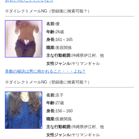
おもしろいことしたいな☆
※ダイレクトメールNG（登録後に検索可能？）
名前:
優
年齢:
26歳
身長:
161～165
職業:
美容関係
主な行動範囲:
沖縄県伊江村、他
女性ジャンル:
ヤリマンギャル
美貌の秘訣は男に抱かれること・・・よね？
※ダイレクトメールNG（登録後に検索可能？）
名前:
京子
年齢:
27歳
身長:
156～160
職業:
医療関係
主な行動範囲:
沖縄県伊江村、他
女性ジャンル:
ヤリマンギャル