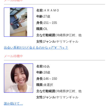
メール待機中
名前:
ＡＲＡＭＯ
年齢:
27歳
身長:
151～155
職業:
OL
主な行動範囲:
沖縄県伊江村、他
女性ジャンル:
ヤリマンギャル
出会い系初だけど会えるのかなｖ(*´∀｀*)ｖ？
メール待機中
名前:
ゆあ
年齢:
18歳
身長:
146～150
職業:
未選択
主な行動範囲:
沖縄県伊江村、他
女性ジャンル:
ヤリマンギャル
誰か助けて…