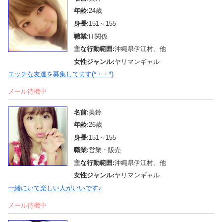
年齢:
24歳
身長:
151～155
職業:
IT関係
主な行動範囲:
沖縄県伊江村、他
女性ジャンル:
ヤリマンギャル
エッチな友達を募集してます(*・・*)
メール待機中
名前:
美鈴
年齢:
26歳
身長:
151～155
職業:
営業・販売
主な行動範囲:
沖縄県伊江村、他
女性ジャンル:
ヤリマンギャル
一緒にいて楽しい人がいいです♪
メール待機中