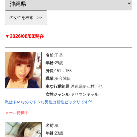
▼2026/08/08現在
名前:
千晶
年齢:
29歳
身長:
151～155
職業:
美容関係
主な行動範囲:
沖縄県伊江村、他
女性ジャンル:
ヤリマンギャル
私はドＭなのでドＳな男性は相性ピッタリです^^
メール待機中
名前:
凛
年齢:
23歳