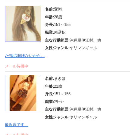
名前:
変態
年齢:
28歳
身長:
151～155
職業:
未選択
主な行動範囲:
沖縄県伊江村、他
女性ジャンル:
ヤリマンギャル
ﾉｰﾏﾙは興味ないから。
メール待機中
名前:
まきほ
年齢:
21歳
身長:
151～155
職業:
ﾌﾘｰﾀｰ
主な行動範囲:
沖縄県伊江村、他
女性ジャンル:
ヤリマンギャル
最近暇です…