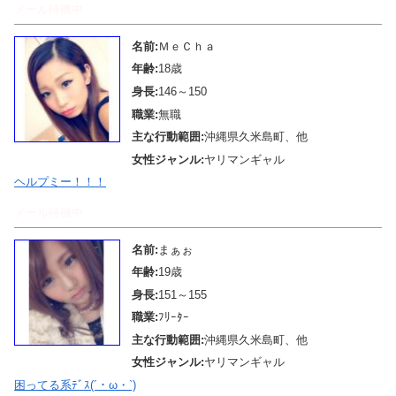
メール待機中
名前:
ＭｅＣｈａ
年齢:
18歳
身長:
146～150
職業:
無職
主な行動範囲:
沖縄県久米島町、他
女性ジャンル:
ヤリマンギャル
ヘルプミー！！！
メール待機中
名前:
まぁぉ
年齢:
19歳
身長:
151～155
職業:
ﾌﾘｰﾀｰ
主な行動範囲:
沖縄県久米島町、他
女性ジャンル:
ヤリマンギャル
困ってる系ﾃﾞｽ(´・ω・`)