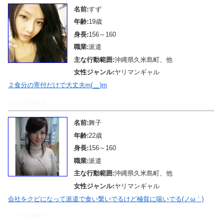
名前:
すず
年齢:
19歳
身長:
156～160
職業:
派遣
主な行動範囲:
沖縄県久米島町、他
女性ジャンル:
ヤリマンギャル
２食分の寄付だけで大丈夫m(__)m
メール待機中
名前:
舞子
年齢:
22歳
身長:
156～160
職業:
派遣
主な行動範囲:
沖縄県久米島町、他
女性ジャンル:
ヤリマンギャル
会社をクビになって派遣で食い繋いでるけど極貧に喘いでる(ノω｀)
メール待機中