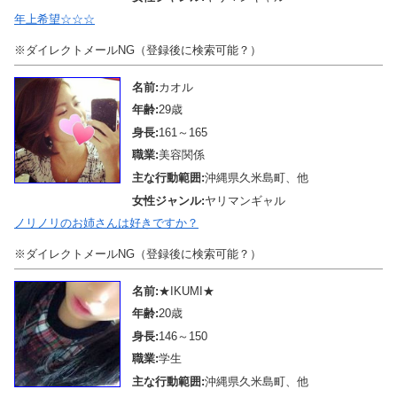
年上希望☆☆☆
※ダイレクトメールNG（登録後に検索可能？）
名前:
カオル
年齢:
29歳
身長:
161～165
職業:
美容関係
主な行動範囲:
沖縄県久米島町、他
女性ジャンル:
ヤリマンギャル
ノリノリのお姉さんは好きですか？
※ダイレクトメールNG（登録後に検索可能？）
名前:
★IKUMI★
年齢:
20歳
身長:
146～150
職業:
学生
主な行動範囲:
沖縄県久米島町、他