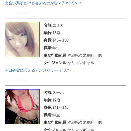
出会い系初だけど会えるのかなｖ(*´∀｀*)ｖ？
メール待機中
名前:
エミカ
年齢:
18歳
身長:
146～150
職業:
学生
主な行動範囲:
沖縄県久米島町、他
女性ジャンル:
ヤリマンギャル
今日確実に会える人だけだよー（^人^）
メール待機中
名前:
スーホ
年齢:
19歳
身長:
141～145
職業:
学生
主な行動範囲:
沖縄県久米島町、他
女性ジャンル:
ヤリマンギャル