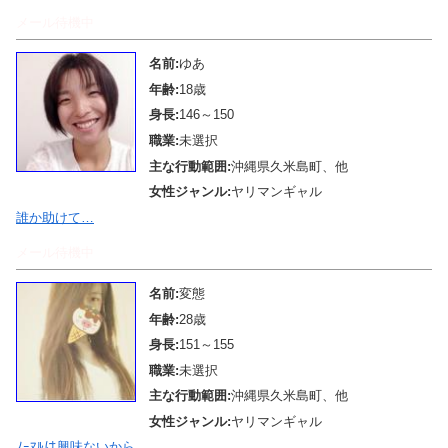
メール待機中
名前:
ゆあ
年齢:
18歳
身長:
146～150
職業:
未選択
主な行動範囲:
沖縄県久米島町、他
女性ジャンル:
ヤリマンギャル
誰か助けて…
メール待機中
名前:
変態
年齢:
28歳
身長:
151～155
職業:
未選択
主な行動範囲:
沖縄県久米島町、他
女性ジャンル:
ヤリマンギャル
ﾉｰﾏﾙは興味ないから。