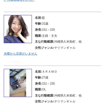
メール待機中
名前:
藍
年齢:
31歳
身長:
151～155
職業:
主婦・主夫
主な行動範囲:
沖縄県久米島町、他
女性ジャンル:
ヤリマンギャル
水曜から旦那がいません
メール待機中
名前:
ＡＲＡＭＯ
年齢:
27歳
身長:
151～155
職業:
OL
主な行動範囲:
沖縄県久米島町、他
女性ジャンル:
ヤリマンギャル