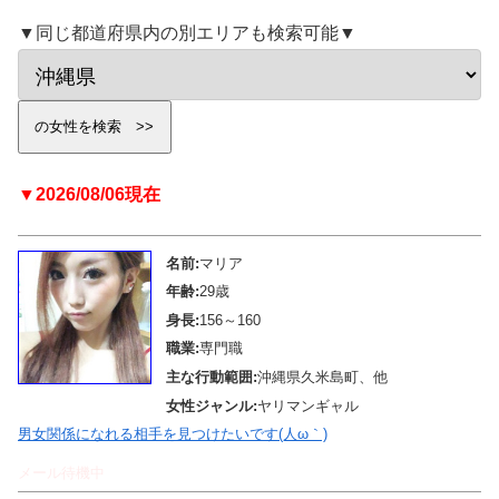
▼同じ都道府県内の別エリアも検索可能▼
▼2026/08/06現在
名前:
マリア
年齢:
29歳
身長:
156～160
職業:
専門職
主な行動範囲:
沖縄県久米島町、他
女性ジャンル:
ヤリマンギャル
男女関係になれる相手を見つけたいです(人ω｀)
メール待機中