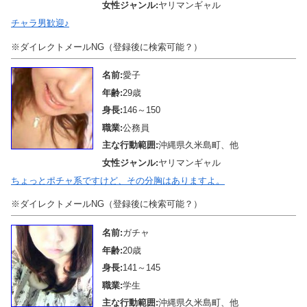
女性ジャンル:
ヤリマンギャル
チャラ男歓迎♪
※ダイレクトメールNG（登録後に検索可能？）
名前:
愛子
年齢:
29歳
身長:
146～150
職業:
公務員
主な行動範囲:
沖縄県久米島町、他
女性ジャンル:
ヤリマンギャル
ちょっとポチャ系ですけど、その分胸はありますよ。
※ダイレクトメールNG（登録後に検索可能？）
名前:
ガチャ
年齢:
20歳
身長:
141～145
職業:
学生
主な行動範囲:
沖縄県久米島町、他