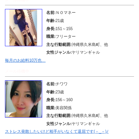
名前:
ＮＯマネー
年齢:
21歳
身長:
151～155
職業:
フリーター
主な行動範囲:
沖縄県久米島町、他
女性ジャンル:
ヤリマンギャル
毎月のお給料10万也…
メール待機中
名前:
チワワ
年齢:
23歳
身長:
156～160
職業:
美容関係
主な行動範囲:
沖縄県久米島町、他
女性ジャンル:
ヤリマンギャル
ストレス発散したいけど相手がいなくて退屈です(－_－)ﾉ