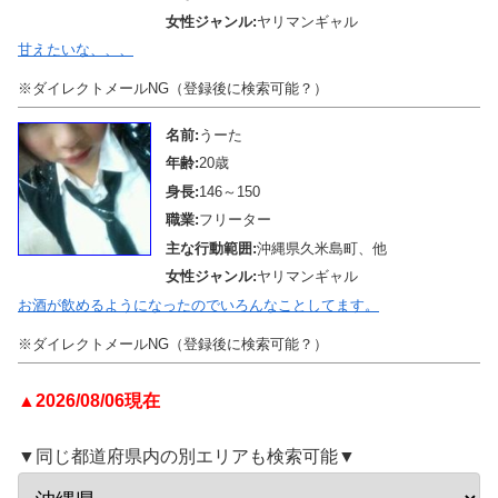
女性ジャンル:
ヤリマンギャル
甘えたいな、、、
※ダイレクトメールNG（登録後に検索可能？）
名前:
うーた
年齢:
20歳
身長:
146～150
職業:
フリーター
主な行動範囲:
沖縄県久米島町、他
女性ジャンル:
ヤリマンギャル
お酒が飲めるようになったのでいろんなことしてます。
※ダイレクトメールNG（登録後に検索可能？）
▲2026/08/06現在
▼同じ都道府県内の別エリアも検索可能▼