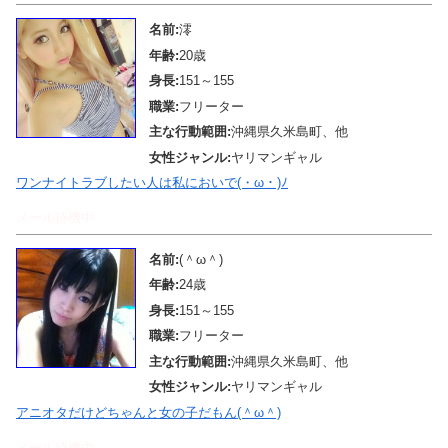
名前:
澪
年齢:
20歳
身長:
151～155
職業:
フリーター
主な行動範囲:
沖縄県久米島町、他
女性ジャンル:
ヤリマンギャル
ワンナイトラブしたい人は私においで(・ω・)ﾉ
メール待機中
名前:
(＾ω＾)
年齢:
24歳
身長:
151～155
職業:
フリーター
主な行動範囲:
沖縄県久米島町、他
女性ジャンル:
ヤリマンギャル
アニオタだけどちゃんと女の子だもん(＾ω＾)
メール待機中