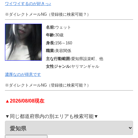
ワイワイするのが好きっ♪
※ダイレクトメールNG（登録後に検索可能？）
名前:
ウェット
年齢:
30歳
身長:
156～160
職業:
美容関係
主な行動範囲:
愛知県設楽町、他
女性ジャンル:
ヤリマンギャル
濃厚なのが得意です
※ダイレクトメールNG（登録後に検索可能？）
▲2026/08/08現在
▼同じ都道府県内の別エリアも検索可能▼