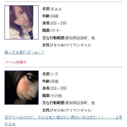
名前:
まぁぉ
年齢:
19歳
身長:
151～155
職業:
ﾌﾘｰﾀｰ
主な行動範囲:
愛知県設楽町、他
女性ジャンル:
ヤリマンギャル
困ってる系ﾃﾞｽ(´・ω・`)
メール待機中
名前:
シズ
年齢:
26歳
身長:
151～155
職業:
その他
主な行動範囲:
愛知県設楽町、他
女性ジャンル:
ヤリマンギャル
元デリヘルだけど、そんな女と遊びたい男がいるはずだっ！・・・上手
だよｗ