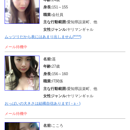
身長:
151～155
職業:
会社員
主な行動範囲:
愛知県設楽町、他
女性ジャンル:
ヤリマンギャル
ムッツリだから表にはあまり出しません(*^^*)
メール待機中
名前:
遥
年齢:
27歳
身長:
156～160
職業:
IT関係
主な行動範囲:
愛知県設楽町、他
女性ジャンル:
ヤリマンギャル
おっぱいの大きさは結構自信あります(・з・)
メール待機中
名前:
こころ