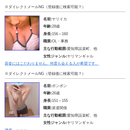
※ダイレクトメールNG（登録後に検索可能？）
名前:
ヤリイカ
年齢:
28歳
身長:
156～160
職業:
OL・事務
主な行動範囲:
愛知県設楽町、他
女性ジャンル:
ヤリマンギャル
容姿にはこだわりません。何度も会える人が希望です。
※ダイレクトメールNG（登録後に検索可能？）
名前:
ポンポン
年齢:
26歳
身長:
151～155
職業:
派遣関係
主な行動範囲:
愛知県設楽町、他
女性ジャンル:
ヤリマンギャル