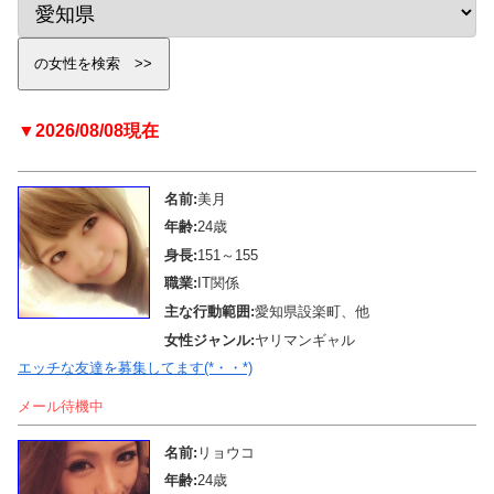
▼2026/08/08現在
名前:
美月
年齢:
24歳
身長:
151～155
職業:
IT関係
主な行動範囲:
愛知県設楽町、他
女性ジャンル:
ヤリマンギャル
エッチな友達を募集してます(*・・*)
メール待機中
名前:
リョウコ
年齢:
24歳