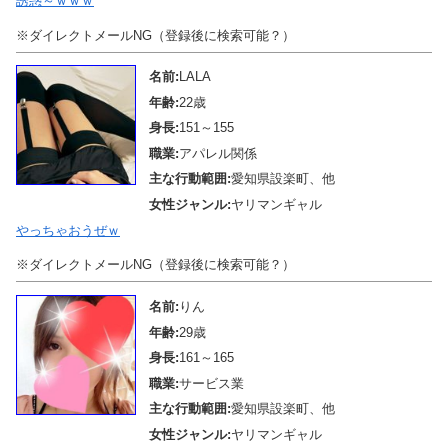
誘惑～ｗｗｗ
※ダイレクトメールNG（登録後に検索可能？）
名前:
LALA
年齢:
22歳
身長:
151～155
職業:
アパレル関係
主な行動範囲:
愛知県設楽町、他
女性ジャンル:
ヤリマンギャル
やっちゃおうぜｗ
※ダイレクトメールNG（登録後に検索可能？）
名前:
りん
年齢:
29歳
身長:
161～165
職業:
サービス業
主な行動範囲:
愛知県設楽町、他
女性ジャンル:
ヤリマンギャル