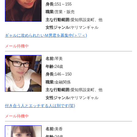
身長:
151～155
職業:
営業・販売
主な行動範囲:
愛知県設楽町、他
女性ジャンル:
ヤリマンギャル
ギャルに攻められたいＭ男君を募集中(＞▽＜)
メール待機中
名前:
琴美
年齢:
24歳
身長:
146～150
職業:
金融関係
主な行動範囲:
愛知県設楽町、他
女性ジャンル:
ヤリマンギャル
付き合う人とエッチする人は別です(笑)
メール待機中
名前:
美香
年齢:
24歳