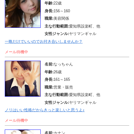
年齢:
22歳
身長:
156～160
職業:
美容関係
主な行動範囲:
愛知県設楽町、他
女性ジャンル:
ヤリマンギャル
一晩だけでいいのでお付き合いしませんか？
メール待機中
名前:
なっちゃん
年齢:
26歳
身長:
161～165
職業:
営業・販売
主な行動範囲:
愛知県設楽町、他
女性ジャンル:
ヤリマンギャル
ノリはいい性格だからきっと楽しいと思うよ♪
メール待機中
名前:
カナン