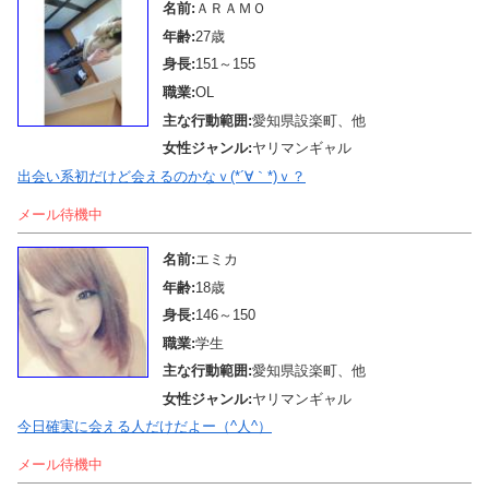
名前:
ＡＲＡＭＯ
年齢:
27歳
身長:
151～155
職業:
OL
主な行動範囲:
愛知県設楽町、他
女性ジャンル:
ヤリマンギャル
出会い系初だけど会えるのかなｖ(*´∀｀*)ｖ？
メール待機中
名前:
エミカ
年齢:
18歳
身長:
146～150
職業:
学生
主な行動範囲:
愛知県設楽町、他
女性ジャンル:
ヤリマンギャル
今日確実に会える人だけだよー（^人^）
メール待機中