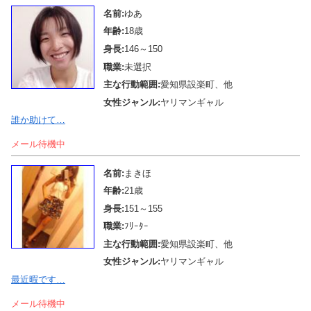
名前:
ゆあ
年齢:
18歳
身長:
146～150
職業:
未選択
主な行動範囲:
愛知県設楽町、他
女性ジャンル:
ヤリマンギャル
誰か助けて…
メール待機中
名前:
まきほ
年齢:
21歳
身長:
151～155
職業:
ﾌﾘｰﾀｰ
主な行動範囲:
愛知県設楽町、他
女性ジャンル:
ヤリマンギャル
最近暇です…
メール待機中