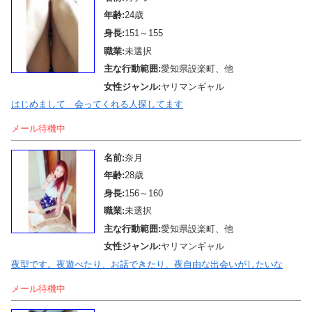
年齢:
24歳
身長:
151～155
職業:
未選択
主な行動範囲:
愛知県設楽町、他
女性ジャンル:
ヤリマンギャル
はじめまして 会ってくれる人探してます
メール待機中
名前:
奈月
年齢:
28歳
身長:
156～160
職業:
未選択
主な行動範囲:
愛知県設楽町、他
女性ジャンル:
ヤリマンギャル
夜型です。夜遊べたり、お話できたり、夜自由な出会いがしたいな
メール待機中