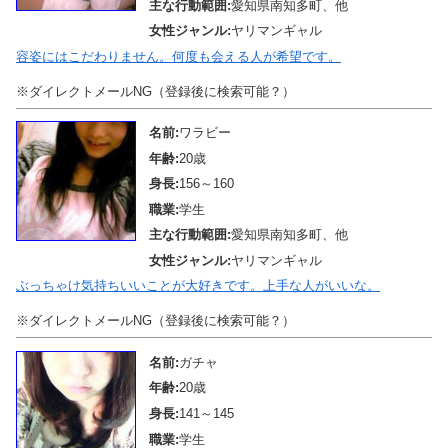
主な行動範囲:
愛知県南知多町、他
女性ジャンル:
ヤリマンギャル
容姿にはこだわりません。何度も会える人が希望です。
※ダイレクトメールNG（登録後に検索可能？）
名前:
ワラビー
年齢:
20歳
身長:
156～160
職業:
学生
主な行動範囲:
愛知県南知多町、他
女性ジャンル:
ヤリマンギャル
ぶっちゃけ気持ちいいことが大好きです。上手な人がいいな。
※ダイレクトメールNG（登録後に検索可能？）
名前:
ガチャ
年齢:
20歳
身長:
141～145
職業:
学生