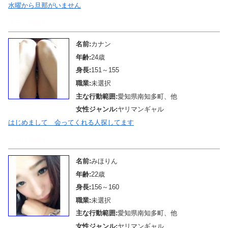
水曜から旦那がいません
メール待機中
名前:
カナン
年齢:
24歳
身長:
151～155
職業:
未選択
主な行動範囲:
愛知県南知多町、他
女性ジャンル:
ヤリマンギャル
はじめまして 会ってくれる人探してます
メール待機中
名前:
みほりん
年齢:
22歳
身長:
156～160
職業:
未選択
主な行動範囲:
愛知県南知多町、他
女性ジャンル:
ヤリマンギャル