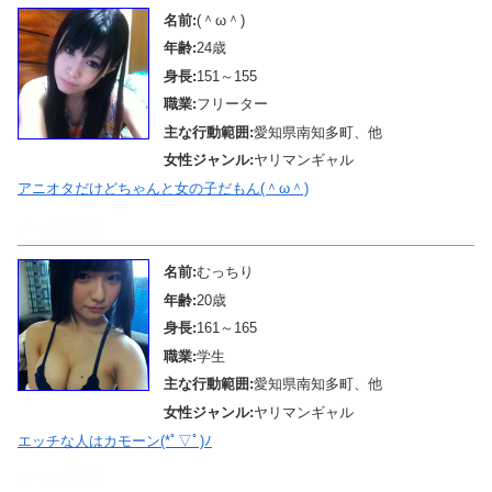
名前:
(＾ω＾)
年齢:
24歳
身長:
151～155
職業:
フリーター
主な行動範囲:
愛知県南知多町、他
女性ジャンル:
ヤリマンギャル
アニオタだけどちゃんと女の子だもん(＾ω＾)
メール待機中
名前:
むっちり
年齢:
20歳
身長:
161～165
職業:
学生
主な行動範囲:
愛知県南知多町、他
女性ジャンル:
ヤリマンギャル
エッチな人はカモーン(*ﾟ▽ﾟ)ﾉ
メール待機中