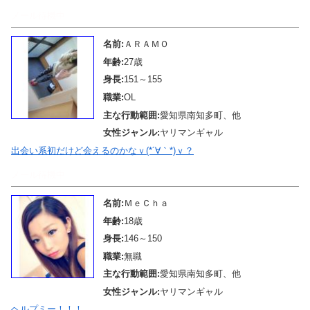
メール待機中
名前:
ＡＲＡＭＯ
年齢:
27歳
身長:
151～155
職業:
OL
主な行動範囲:
愛知県南知多町、他
女性ジャンル:
ヤリマンギャル
出会い系初だけど会えるのかなｖ(*´∀｀*)ｖ？
メール待機中
名前:
ＭｅＣｈａ
年齢:
18歳
身長:
146～150
職業:
無職
主な行動範囲:
愛知県南知多町、他
女性ジャンル:
ヤリマンギャル
ヘルプミー！！！