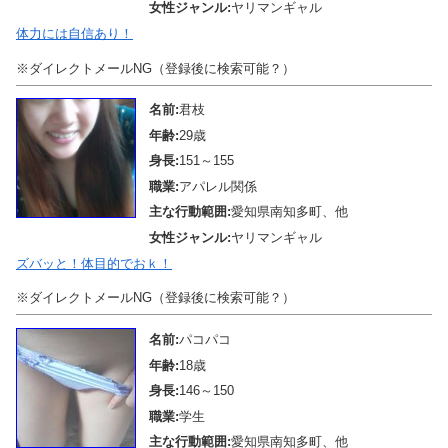
女性ジャンル:
ヤリマンギャル
体力には自信あり！
※ダイレクトメールNG（登録後に検索可能？）
名前:
君枝
年齢:
29歳
身長:
151～155
職業:
アパレル関係
主な行動範囲:
愛知県南知多町、他
女性ジャンル:
ヤリマンギャル
ズバッと！体目的でおｋ！
※ダイレクトメールNG（登録後に検索可能？）
名前:
パコパコ
年齢:
18歳
身長:
146～150
職業:
学生
主な行動範囲:
愛知県南知多町、他