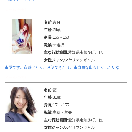
メール待機中
名前:
奈月
年齢:
28歳
身長:
156～160
職業:
未選択
主な行動範囲:
愛知県南知多町、他
女性ジャンル:
ヤリマンギャル
夜型です。夜遊べたり、お話できたり、夜自由な出会いがしたいな
メール待機中
名前:
藍
年齢:
31歳
身長:
151～155
職業:
主婦・主夫
主な行動範囲:
愛知県南知多町、他
女性ジャンル:
ヤリマンギャル