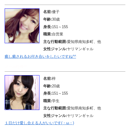
名前:
優子
年齢:
30歳
身長:
151～155
職業:
自営業
主な行動範囲:
愛知県南知多町、他
女性ジャンル:
ヤリマンギャル
癒し癒されるお付き合いをしたいですね^^
メール待機中
名前:
梓
年齢:
20歳
身長:
151～155
職業:
学生
主な行動範囲:
愛知県南知多町、他
女性ジャンル:
ヤリマンギャル
１日だけ愛し合える人がいいです(・ω・)