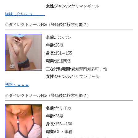
女性ジャンル:
ヤリマンギャル
経験したいよぅ、、、
※ダイレクトメールNG（登録後に検索可能？）
名前:
ポンポン
年齢:
26歳
身長:
151～155
職業:
派遣関係
主な行動範囲:
愛知県南知多町、他
女性ジャンル:
ヤリマンギャル
誘惑～ｗｗｗ
※ダイレクトメールNG（登録後に検索可能？）
名前:
ヤリイカ
年齢:
28歳
身長:
156～160
職業:
OL・事務