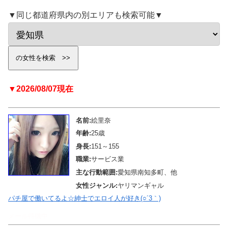
▼同じ都道府県内の別エリアも検索可能▼
▼2026/08/07現在
名前:
絵里奈
年齢:
25歳
身長:
151～155
職業:
サービス業
主な行動範囲:
愛知県南知多町、他
女性ジャンル:
ヤリマンギャル
パチ屋で働いてるよ☆紳士でエロイ人が好き(○´3｀)
メール待機中