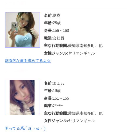
メール待機中
名前:
夏樹
年齢:
28歳
身長:
156～160
職業:
会社員
主な行動範囲:
愛知県南知多町、他
女性ジャンル:
ヤリマンギャル
刺激的な事を求めてるよ☆
メール待機中
名前:
まぁぉ
年齢:
19歳
身長:
151～155
職業:
ﾌﾘｰﾀｰ
主な行動範囲:
愛知県南知多町、他
女性ジャンル:
ヤリマンギャル
困ってる系ﾃﾞｽ(´・ω・`)