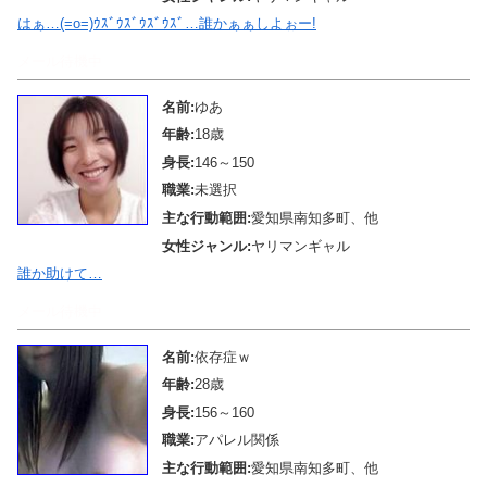
はぁ…(=o=)ｳｽﾞｳｽﾞｳｽﾞｳｽﾞ…誰かぁぁしよぉー!
メール待機中
名前:
ゆあ
年齢:
18歳
身長:
146～150
職業:
未選択
主な行動範囲:
愛知県南知多町、他
女性ジャンル:
ヤリマンギャル
誰か助けて…
メール待機中
名前:
依存症ｗ
年齢:
28歳
身長:
156～160
職業:
アパレル関係
主な行動範囲:
愛知県南知多町、他