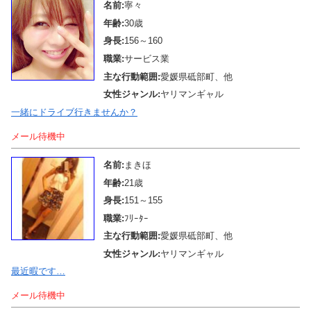
名前:
寧々
年齢:
30歳
身長:
156～160
職業:
サービス業
主な行動範囲:
愛媛県砥部町、他
女性ジャンル:
ヤリマンギャル
一緒にドライブ行きませんか？
メール待機中
名前:
まきほ
年齢:
21歳
身長:
151～155
職業:
ﾌﾘｰﾀｰ
主な行動範囲:
愛媛県砥部町、他
女性ジャンル:
ヤリマンギャル
最近暇です…
メール待機中