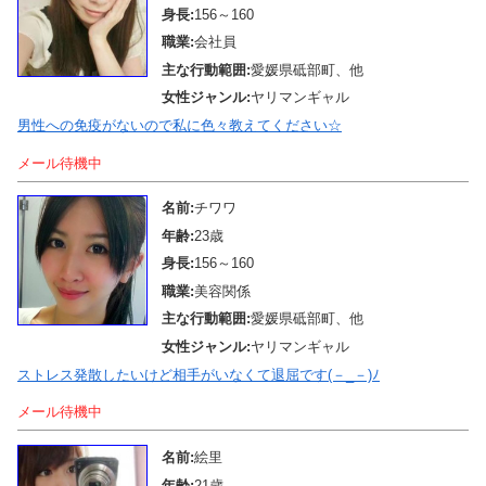
身長:
156～160
職業:
会社員
主な行動範囲:
愛媛県砥部町、他
女性ジャンル:
ヤリマンギャル
男性への免疫がないので私に色々教えてください☆
メール待機中
名前:
チワワ
年齢:
23歳
身長:
156～160
職業:
美容関係
主な行動範囲:
愛媛県砥部町、他
女性ジャンル:
ヤリマンギャル
ストレス発散したいけど相手がいなくて退屈です(－_－)ﾉ
メール待機中
名前:
絵里
年齢:
21歳