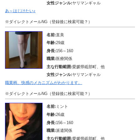
女性ジャンル:
ヤリマンギャル
あ～はじけたい♪
※ダイレクトメールNG（登録後に検索可能？）
名前:
直美
年齢:
29歳
身長:
156～160
職業:
医療関係
主な行動範囲:
愛媛県砥部町、他
女性ジャンル:
ヤリマンギャル
職業柄、快感のメカニズムがわかります。
※ダイレクトメールNG（登録後に検索可能？）
名前:
ミント
年齢:
26歳
身長:
156～160
職業:
派遣関係
主な行動範囲:
愛媛県砥部町、他