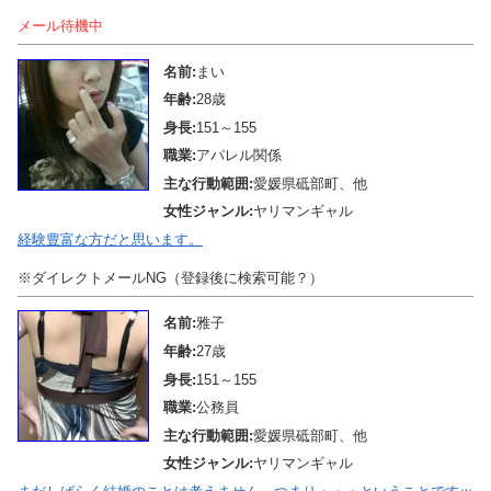
メール待機中
名前:
まい
年齢:
28歳
身長:
151～155
職業:
アパレル関係
主な行動範囲:
愛媛県砥部町、他
女性ジャンル:
ヤリマンギャル
経験豊富な方だと思います。
※ダイレクトメールNG（登録後に検索可能？）
名前:
雅子
年齢:
27歳
身長:
151～155
職業:
公務員
主な行動範囲:
愛媛県砥部町、他
女性ジャンル:
ヤリマンギャル