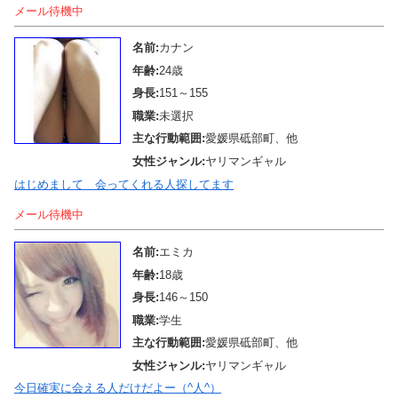
メール待機中
名前:
カナン
年齢:
24歳
身長:
151～155
職業:
未選択
主な行動範囲:
愛媛県砥部町、他
女性ジャンル:
ヤリマンギャル
はじめまして 会ってくれる人探してます
メール待機中
名前:
エミカ
年齢:
18歳
身長:
146～150
職業:
学生
主な行動範囲:
愛媛県砥部町、他
女性ジャンル:
ヤリマンギャル
今日確実に会える人だけだよー（^人^）