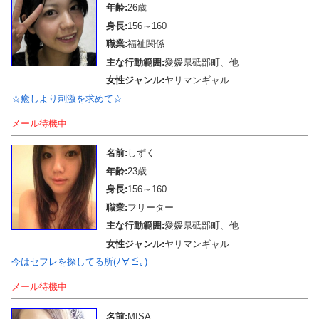
年齢:
26歳
身長:
156～160
職業:
福祉関係
主な行動範囲:
愛媛県砥部町、他
女性ジャンル:
ヤリマンギャル
☆癒しより刺激を求めて☆
メール待機中
名前:
しずく
年齢:
23歳
身長:
156～160
職業:
フリーター
主な行動範囲:
愛媛県砥部町、他
女性ジャンル:
ヤリマンギャル
今はセフレを探してる所(ﾉ∀≦｡)
メール待機中
名前:
MISA