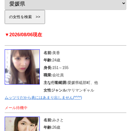
▼2026/08/06現在
名前:
美香
年齢:
24歳
身長:
151～155
職業:
会社員
主な行動範囲:
愛媛県砥部町、他
女性ジャンル:
ヤリマンギャル
ムッツリだから表にはあまり出しません(*^^*)
メール待機中
名前:
みさと
年齢:
26歳