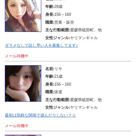
年齢:
28歳
身長:
156～160
職業:
営業・販売
主な行動範囲:
愛媛県砥部町、他
女性ジャンル:
ヤリマンギャル
ダラメなしで話し早い人を募集してます♪
メール待機中
名前:
リサ
年齢:
21歳
身長:
156～160
職業:
派遣
主な行動範囲:
愛媛県砥部町、他
女性ジャンル:
ヤリマンギャル
最初は気軽な関係で遊んだりしない？☆
メール待機中