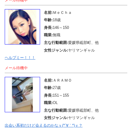
メール待機中
名前:
ＭｅＣｈａ
年齢:
18歳
身長:
146～150
職業:
無職
主な行動範囲:
愛媛県砥部町、他
女性ジャンル:
ヤリマンギャル
ヘルプミー！！！
メール待機中
名前:
ＡＲＡＭＯ
年齢:
27歳
身長:
151～155
職業:
OL
主な行動範囲:
愛媛県砥部町、他
女性ジャンル:
ヤリマンギャル
出会い系初だけど会えるのかなｖ(*´∀｀*)ｖ？