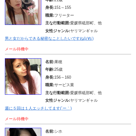
身長:
151～155
職業:
フリーター
主な行動範囲:
愛媛県砥部町、他
女性ジャンル:
ヤリマンギャル
男と女だからできる秘密なことしたいですね(≧∀≦)
メール待機中
名前:
果穂
年齢:
25歳
身長:
156～160
職業:
サービス業
主な行動範囲:
愛媛県砥部町、他
女性ジャンル:
ヤリマンギャル
週に５回は１人エッチしてます(´ー｀)
メール待機中
名前:
シホ