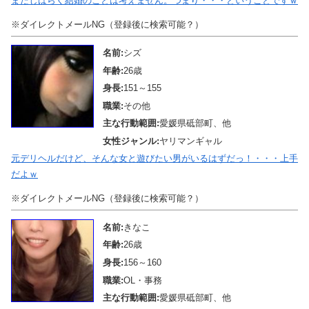
まだしばらく結婚のことは考えません。つまり・・・ということですｗ
※ダイレクトメールNG（登録後に検索可能？）
名前:
シズ
年齢:
26歳
身長:
151～155
職業:
その他
主な行動範囲:
愛媛県砥部町、他
女性ジャンル:
ヤリマンギャル
元デリヘルだけど、そんな女と遊びたい男がいるはずだっ！・・・上手
だよｗ
※ダイレクトメールNG（登録後に検索可能？）
名前:
きなこ
年齢:
26歳
身長:
156～160
職業:
OL・事務
主な行動範囲:
愛媛県砥部町、他