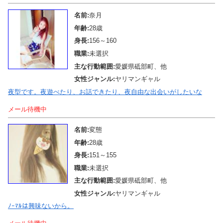
名前:
奈月
年齢:
28歳
身長:
156～160
職業:
未選択
主な行動範囲:
愛媛県砥部町、他
女性ジャンル:
ヤリマンギャル
夜型です。夜遊べたり、お話できたり、夜自由な出会いがしたいな
メール待機中
名前:
変態
年齢:
28歳
身長:
151～155
職業:
未選択
主な行動範囲:
愛媛県砥部町、他
女性ジャンル:
ヤリマンギャル
ﾉｰﾏﾙは興味ないから。