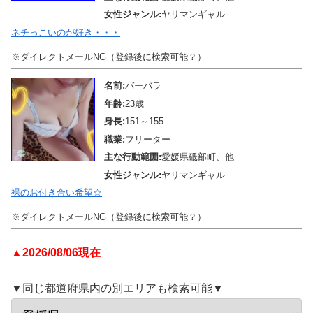
女性ジャンル:
ヤリマンギャル
ネチっこいのが好き・・・
※ダイレクトメールNG（登録後に検索可能？）
名前:
バーバラ
年齢:
23歳
身長:
151～155
職業:
フリーター
主な行動範囲:
愛媛県砥部町、他
女性ジャンル:
ヤリマンギャル
裸のお付き合い希望☆
※ダイレクトメールNG（登録後に検索可能？）
▲2026/08/06現在
▼同じ都道府県内の別エリアも検索可能▼