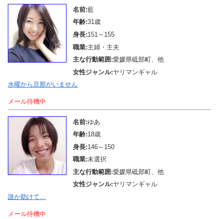
名前:
藍
年齢:
31歳
身長:
151～155
職業:
主婦・主夫
主な行動範囲:
愛媛県砥部町、他
女性ジャンル:
ヤリマンギャル
水曜から旦那がいません
メール待機中
名前:
ゆあ
年齢:
18歳
身長:
146～150
職業:
未選択
主な行動範囲:
愛媛県砥部町、他
女性ジャンル:
ヤリマンギャル
誰か助けて…
メール待機中