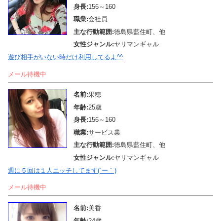
身長:
156～160
職業:
会社員
主な行動範囲:
徳島県藍住町、他
女性ジャンル:
ヤリマンギャル
遊び相手がいない時だけ利用してるよ^^
メール待機中
名前:
果穂
年齢:
25歳
身長:
156～160
職業:
サービス業
主な行動範囲:
徳島県藍住町、他
女性ジャンル:
ヤリマンギャル
週に５回は１人エッチしてます(´ー｀)
メール待機中
名前:
美香
年齢:
24歳