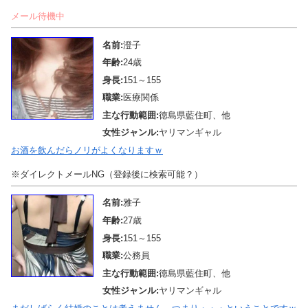
メール待機中
名前:
澄子
年齢:
24歳
身長:
151～155
職業:
医療関係
主な行動範囲:
徳島県藍住町、他
女性ジャンル:
ヤリマンギャル
お酒を飲んだらノリがよくなりますｗ
※ダイレクトメールNG（登録後に検索可能？）
名前:
雅子
年齢:
27歳
身長:
151～155
職業:
公務員
主な行動範囲:
徳島県藍住町、他
女性ジャンル:
ヤリマンギャル