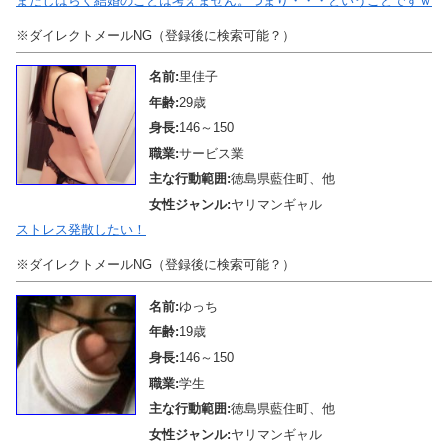
まだしばらく結婚のことは考えません。つまり・・・ということですｗ
※ダイレクトメールNG（登録後に検索可能？）
名前:
里佳子
年齢:
29歳
身長:
146～150
職業:
サービス業
主な行動範囲:
徳島県藍住町、他
女性ジャンル:
ヤリマンギャル
ストレス発散したい！
※ダイレクトメールNG（登録後に検索可能？）
名前:
ゆっち
年齢:
19歳
身長:
146～150
職業:
学生
主な行動範囲:
徳島県藍住町、他
女性ジャンル:
ヤリマンギャル