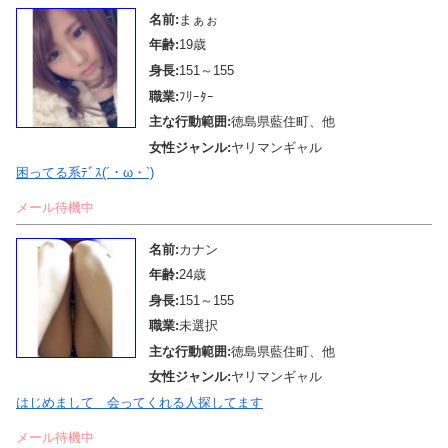
名前:
まぁぉ
年齢:
19歳
身長:
151～155
職業:
ﾌﾘｰﾀｰ
主な行動範囲:
徳島県藍住町、他
女性ジャンル:
ヤリマンギャル
困ってる系ﾃﾞｽ(´・ω・`)
メール待機中
名前:
カナン
年齢:
24歳
身長:
151～155
職業:
未選択
主な行動範囲:
徳島県藍住町、他
女性ジャンル:
ヤリマンギャル
はじめまして 会ってくれる人探してます
メール待機中