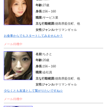
年齢:
27歳
身長:
156～160
職業:
サービス業
主な行動範囲:
徳島県藍住町、他
女性ジャンル:
ヤリマンギャル
お食事からでもスタートしてみませんか？
メール待機中
名前:
ちさと
年齢:
20歳
身長:
156～160
職業:
会社員
主な行動範囲:
徳島県藍住町、他
女性ジャンル:
ヤリマンギャル
少なくとも友達として繋がりたいですね☆
メール待機中