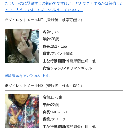
こういうのに登録するの初めてですけど、どんなことするかは勉強した
ので、大丈夫です。いろいろ教えてください。
※ダイレクトメールNG（登録後に検索可能？）
名前:
まい
年齢:
28歳
身長:
151～155
職業:
アパレル関係
主な行動範囲:
徳島県藍住町、他
女性ジャンル:
ヤリマンギャル
経験豊富な方だと思います。
※ダイレクトメールNG（登録後に検索可能？）
名前:
出っ歯
年齢:
22歳
身長:
146～150
職業:
フリーター
主な行動範囲:
徳島県藍住町、他