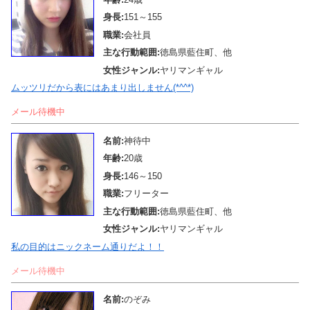
身長:
151～155
職業:
会社員
主な行動範囲:
徳島県藍住町、他
女性ジャンル:
ヤリマンギャル
ムッツリだから表にはあまり出しません(*^^*)
メール待機中
名前:
神待中
年齢:
20歳
身長:
146～150
職業:
フリーター
主な行動範囲:
徳島県藍住町、他
女性ジャンル:
ヤリマンギャル
私の目的はニックネーム通りだよ！！
メール待機中
名前:
のぞみ