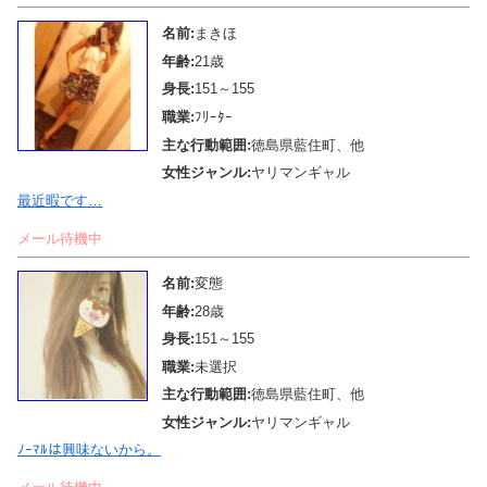
名前:
まきほ
年齢:
21歳
身長:
151～155
職業:
ﾌﾘｰﾀｰ
主な行動範囲:
徳島県藍住町、他
女性ジャンル:
ヤリマンギャル
最近暇です…
メール待機中
名前:
変態
年齢:
28歳
身長:
151～155
職業:
未選択
主な行動範囲:
徳島県藍住町、他
女性ジャンル:
ヤリマンギャル
ﾉｰﾏﾙは興味ないから。