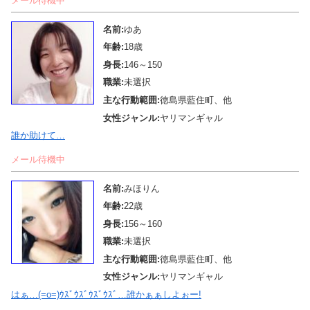
メール待機中
名前:
ゆあ
年齢:
18歳
身長:
146～150
職業:
未選択
主な行動範囲:
徳島県藍住町、他
女性ジャンル:
ヤリマンギャル
誰か助けて…
メール待機中
名前:
みほりん
年齢:
22歳
身長:
156～160
職業:
未選択
主な行動範囲:
徳島県藍住町、他
女性ジャンル:
ヤリマンギャル
はぁ…(=o=)ｳｽﾞｳｽﾞｳｽﾞｳｽﾞ…誰かぁぁしよぉー!