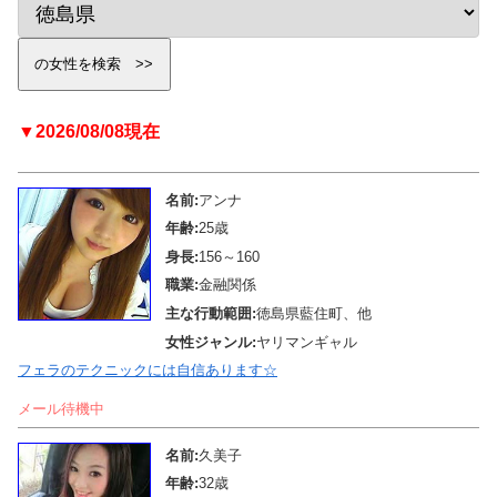
▼2026/08/08現在
名前:
アンナ
年齢:
25歳
身長:
156～160
職業:
金融関係
主な行動範囲:
徳島県藍住町、他
女性ジャンル:
ヤリマンギャル
フェラのテクニックには自信あります☆
メール待機中
名前:
久美子
年齢:
32歳