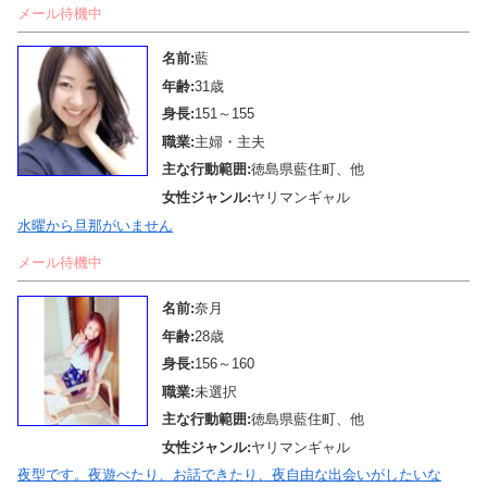
メール待機中
名前:
藍
年齢:
31歳
身長:
151～155
職業:
主婦・主夫
主な行動範囲:
徳島県藍住町、他
女性ジャンル:
ヤリマンギャル
水曜から旦那がいません
メール待機中
名前:
奈月
年齢:
28歳
身長:
156～160
職業:
未選択
主な行動範囲:
徳島県藍住町、他
女性ジャンル:
ヤリマンギャル
夜型です。夜遊べたり、お話できたり、夜自由な出会いがしたいな