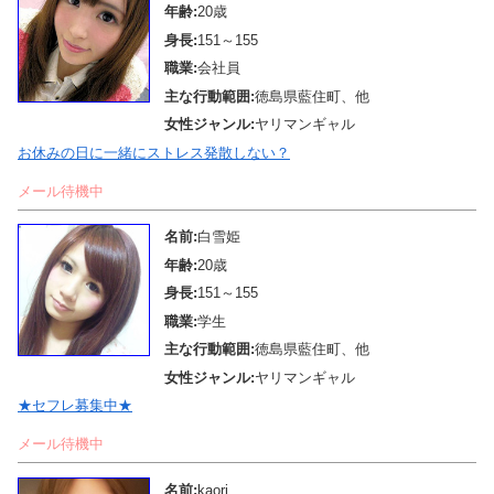
年齢:
20歳
身長:
151～155
職業:
会社員
主な行動範囲:
徳島県藍住町、他
女性ジャンル:
ヤリマンギャル
お休みの日に一緒にストレス発散しない？
メール待機中
名前:
白雪姫
年齢:
20歳
身長:
151～155
職業:
学生
主な行動範囲:
徳島県藍住町、他
女性ジャンル:
ヤリマンギャル
★セフレ募集中★
メール待機中
名前:
kaori