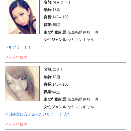
名前:
ＭｅＣｈａ
年齢:
18歳
身長:
146～150
職業:
無職
主な行動範囲:
徳島県藍住町、他
女性ジャンル:
ヤリマンギャル
ヘルプミー！！！
メール待機中
名前:
エミカ
年齢:
18歳
身長:
146～150
職業:
学生
主な行動範囲:
徳島県藍住町、他
女性ジャンル:
ヤリマンギャル
今日確実に会える人だけだよー（^人^）
メール待機中