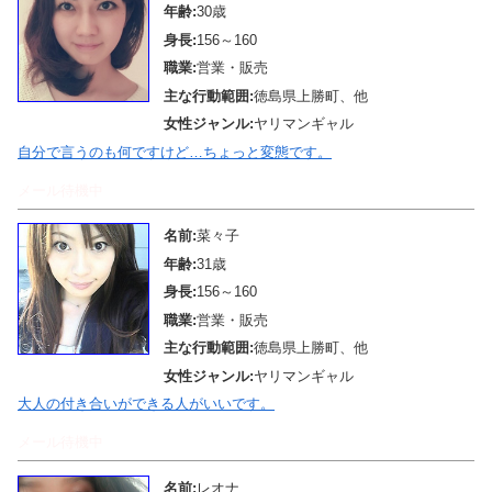
年齢:
30歳
身長:
156～160
職業:
営業・販売
主な行動範囲:
徳島県上勝町、他
女性ジャンル:
ヤリマンギャル
自分で言うのも何ですけど…ちょっと変態です。
メール待機中
名前:
菜々子
年齢:
31歳
身長:
156～160
職業:
営業・販売
主な行動範囲:
徳島県上勝町、他
女性ジャンル:
ヤリマンギャル
大人の付き合いができる人がいいです。
メール待機中
名前:
レオナ