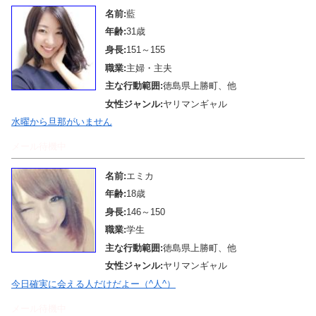
名前:
藍
年齢:
31歳
身長:
151～155
職業:
主婦・主夫
主な行動範囲:
徳島県上勝町、他
女性ジャンル:
ヤリマンギャル
水曜から旦那がいません
メール待機中
名前:
エミカ
年齢:
18歳
身長:
146～150
職業:
学生
主な行動範囲:
徳島県上勝町、他
女性ジャンル:
ヤリマンギャル
今日確実に会える人だけだよー（^人^）
メール待機中