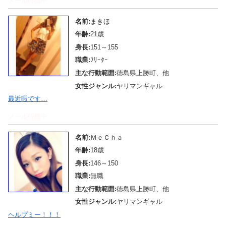
メール待機中
名前:
まきほ
年齢:
21歳
身長:
151～155
職業:
ﾌﾘｰﾀｰ
主な行動範囲:
徳島県上勝町、他
女性ジャンル:
ヤリマンギャル
最近暇です…
メール待機中
名前:
ＭｅＣｈａ
年齢:
18歳
身長:
146～150
職業:
無職
主な行動範囲:
徳島県上勝町、他
女性ジャンル:
ヤリマンギャル
ヘルプミー！！！