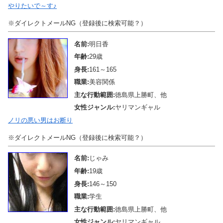
やりたいで～す♪
※ダイレクトメールNG（登録後に検索可能？）
名前:
明日香
年齢:
29歳
身長:
161～165
職業:
美容関係
主な行動範囲:
徳島県上勝町、他
女性ジャンル:
ヤリマンギャル
ノリの悪い男はお断り
※ダイレクトメールNG（登録後に検索可能？）
名前:
じゃみ
年齢:
19歳
身長:
146～150
職業:
学生
主な行動範囲:
徳島県上勝町、他
女性ジャンル:
ヤリマンギャル