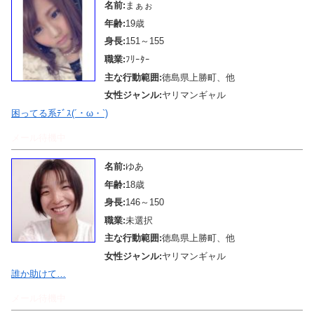
名前:
まぁぉ
年齢:
19歳
身長:
151～155
職業:
ﾌﾘｰﾀｰ
主な行動範囲:
徳島県上勝町、他
女性ジャンル:
ヤリマンギャル
困ってる系ﾃﾞｽ(´・ω・`)
メール待機中
名前:
ゆあ
年齢:
18歳
身長:
146～150
職業:
未選択
主な行動範囲:
徳島県上勝町、他
女性ジャンル:
ヤリマンギャル
誰か助けて…
メール待機中