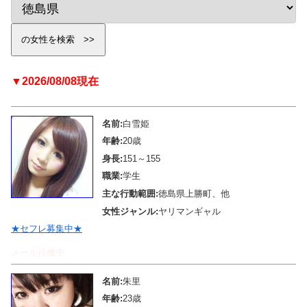
▼2026/08/08現在
名前:
白雪姫
年齢:
20歳
身長:
151～155
職業:
学生
主な行動範囲:
徳島県上勝町、他
女性ジャンル:
ヤリマンギャル
★セフレ募集中★
メール待機中
名前:
朱里
年齢:
23歳