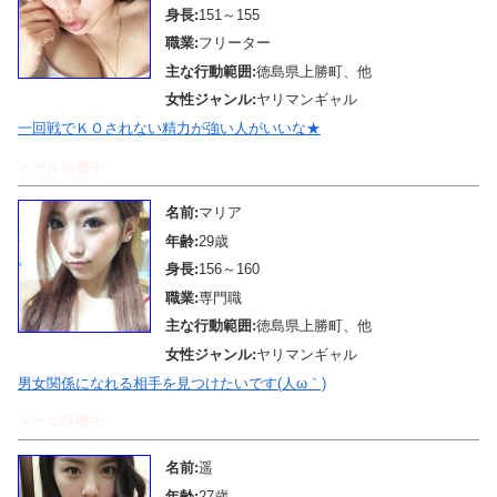
身長:
151～155
職業:
フリーター
主な行動範囲:
徳島県上勝町、他
女性ジャンル:
ヤリマンギャル
一回戦でＫＯされない精力が強い人がいいな★
メール待機中
名前:
マリア
年齢:
29歳
身長:
156～160
職業:
専門職
主な行動範囲:
徳島県上勝町、他
女性ジャンル:
ヤリマンギャル
男女関係になれる相手を見つけたいです(人ω｀)
メール待機中
名前:
遥
年齢:
27歳