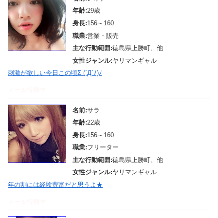
年齢:
29歳
身長:
156～160
職業:
営業・販売
主な行動範囲:
徳島県上勝町、他
女性ジャンル:
ヤリマンギャル
刺激が欲しい今日この頃Σ (´Д`ﾉ)ﾉ
メール待機中
名前:
サラ
年齢:
22歳
身長:
156～160
職業:
フリーター
主な行動範囲:
徳島県上勝町、他
女性ジャンル:
ヤリマンギャル
年の割には経験豊富だと思うよ★
メール待機中