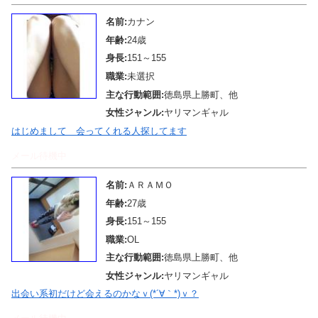
名前:
カナン
年齢:
24歳
身長:
151～155
職業:
未選択
主な行動範囲:
徳島県上勝町、他
女性ジャンル:
ヤリマンギャル
はじめまして 会ってくれる人探してます
メール待機中
名前:
ＡＲＡＭＯ
年齢:
27歳
身長:
151～155
職業:
OL
主な行動範囲:
徳島県上勝町、他
女性ジャンル:
ヤリマンギャル
出会い系初だけど会えるのかなｖ(*´∀｀*)ｖ？