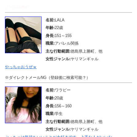
メール待機中
名前:
LALA
年齢:
22歳
身長:
151～155
職業:
アパレル関係
主な行動範囲:
徳島県上勝町、他
女性ジャンル:
ヤリマンギャル
やっちゃおうぜｗ
※ダイレクトメールNG（登録後に検索可能？）
名前:
ワラビー
年齢:
20歳
身長:
156～160
職業:
学生
主な行動範囲:
徳島県上勝町、他
女性ジャンル:
ヤリマンギャル