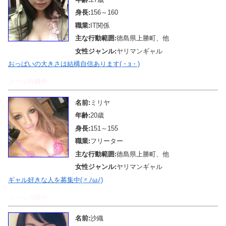
身長:
156～160
職業:
IT関係
主な行動範囲:
徳島県上勝町、他
女性ジャンル:
ヤリマンギャル
おっぱいの大きさは結構自信あります(・з・)
メール待機中
名前:
ミリヤ
年齢:
20歳
身長:
151～155
職業:
フリーター
主な行動範囲:
徳島県上勝町、他
女性ジャンル:
ヤリマンギャル
ギャル好きな人を募集中(〃ﾉωﾉ)
メール待機中
名前:
沙織