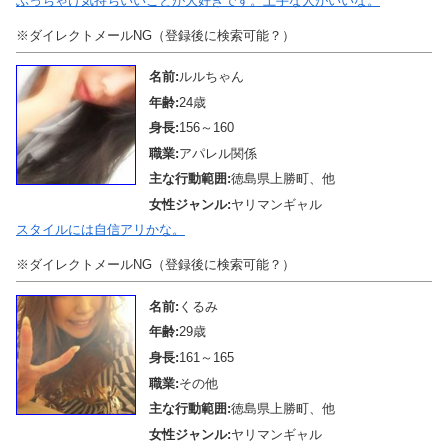
ぶっちゃけ気持ちいいことが大好きです。上手な人がいいな。
※ダイレクトメールNG（登録後に検索可能？）
名前:
ルルちゃん
年齢:
24歳
身長:
156～160
職業:
アパレル関係
主な行動範囲:
徳島県上勝町、他
女性ジャンル:
ヤリマンギャル
スタイルには自信アリかな。
※ダイレクトメールNG（登録後に検索可能？）
名前:
くるみ
年齢:
29歳
身長:
161～165
職業:
その他
主な行動範囲:
徳島県上勝町、他
女性ジャンル:
ヤリマンギャル