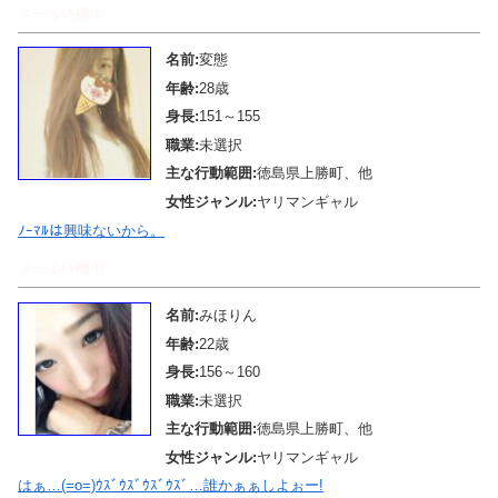
メール待機中
名前:
変態
年齢:
28歳
身長:
151～155
職業:
未選択
主な行動範囲:
徳島県上勝町、他
女性ジャンル:
ヤリマンギャル
ﾉｰﾏﾙは興味ないから。
メール待機中
名前:
みほりん
年齢:
22歳
身長:
156～160
職業:
未選択
主な行動範囲:
徳島県上勝町、他
女性ジャンル:
ヤリマンギャル
はぁ…(=o=)ｳｽﾞｳｽﾞｳｽﾞｳｽﾞ…誰かぁぁしよぉー!