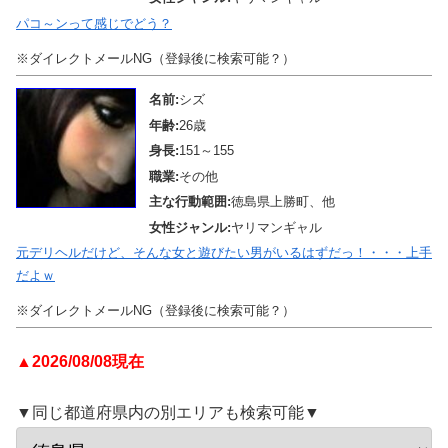
パコ～ンって感じでどう？
※ダイレクトメールNG（登録後に検索可能？）
名前:
シズ
年齢:
26歳
身長:
151～155
職業:
その他
主な行動範囲:
徳島県上勝町、他
女性ジャンル:
ヤリマンギャル
元デリヘルだけど、そんな女と遊びたい男がいるはずだっ！・・・上手
だよｗ
※ダイレクトメールNG（登録後に検索可能？）
▲2026/08/08現在
▼同じ都道府県内の別エリアも検索可能▼