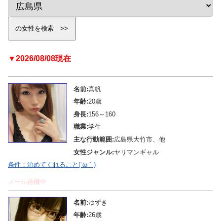
▼2026/08/08現在
名前:
真帆
年齢:
20歳
身長:
156～160
職業:
学生
主な行動範囲:
広島県大竹市、他
女性ジャンル:
ヤリマンギャル
条件：泊めてくれること(´ω｀)
メール待機中
名前:
ゆずき
年齢:
26歳