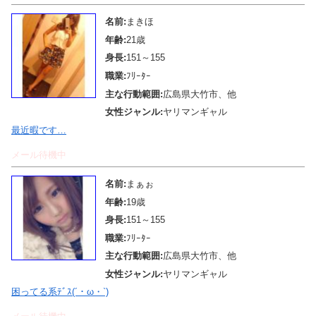
名前:
まきほ
年齢:
21歳
身長:
151～155
職業:
ﾌﾘｰﾀｰ
主な行動範囲:
広島県大竹市、他
女性ジャンル:
ヤリマンギャル
最近暇です…
メール待機中
名前:
まぁぉ
年齢:
19歳
身長:
151～155
職業:
ﾌﾘｰﾀｰ
主な行動範囲:
広島県大竹市、他
女性ジャンル:
ヤリマンギャル
困ってる系ﾃﾞｽ(´・ω・`)