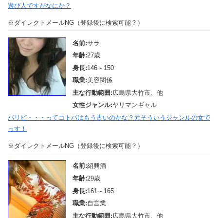
遊び人ですがなにか？
※ダイレクトメールNG（登録後に検索可能？）
名前:
サラ
年齢:
27歳
身長:
146～150
職業:
美容関係
主な行動範囲:
広島県大竹市、他
女性ジャンル:
ヤリマンギャル
パリピ・・・ってコトバはもう古いのかな？元そういうジャンルの女で
っす！
※ダイレクトメールNG（登録後に検索可能？）
名前:
紹興酒
年齢:
29歳
身長:
161～165
職業:
自営業
主な行動範囲:
広島県大竹市、他