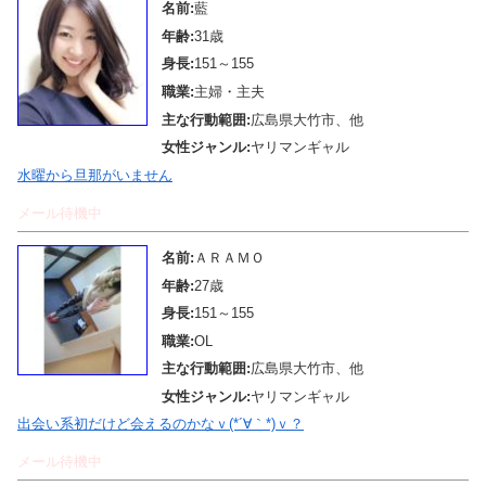
名前:
藍
年齢:
31歳
身長:
151～155
職業:
主婦・主夫
主な行動範囲:
広島県大竹市、他
女性ジャンル:
ヤリマンギャル
水曜から旦那がいません
メール待機中
名前:
ＡＲＡＭＯ
年齢:
27歳
身長:
151～155
職業:
OL
主な行動範囲:
広島県大竹市、他
女性ジャンル:
ヤリマンギャル
出会い系初だけど会えるのかなｖ(*´∀｀*)ｖ？
メール待機中