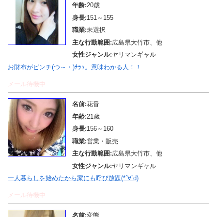
年齢:
20歳
身長:
151～155
職業:
未選択
主な行動範囲:
広島県大竹市、他
女性ジャンル:
ヤリマンギャル
お財布がピンチ(つ～・)ﾁﾗｯ。意味わかる人！！
メール待機中
名前:
花音
年齢:
21歳
身長:
156～160
職業:
営業・販売
主な行動範囲:
広島県大竹市、他
女性ジャンル:
ヤリマンギャル
一人暮らしを始めたから家にも呼び放題(*´∀`d)
メール待機中
名前:
変態