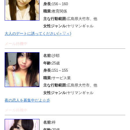
身長:
156～160
職業:
教育関係
主な行動範囲:
広島県大竹市、他
女性ジャンル:
ヤリマンギャル
大人のデートに誘ってください(＞▽＜)
メール待機中
名前:
沙耶
年齢:
25歳
身長:
151～155
職業:
サービス業
主な行動範囲:
広島県大竹市、他
女性ジャンル:
ヤリマンギャル
夜の恋人を募集中だよ☆彡
メール待機中
名前:
梓
年齢:
20歳