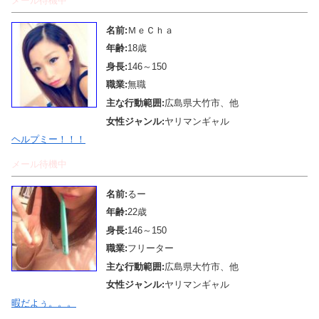
メール待機中
名前:
ＭｅＣｈａ
年齢:
18歳
身長:
146～150
職業:
無職
主な行動範囲:
広島県大竹市、他
女性ジャンル:
ヤリマンギャル
ヘルプミー！！！
メール待機中
名前:
るー
年齢:
22歳
身長:
146～150
職業:
フリーター
主な行動範囲:
広島県大竹市、他
女性ジャンル:
ヤリマンギャル
暇だよぅ。。。