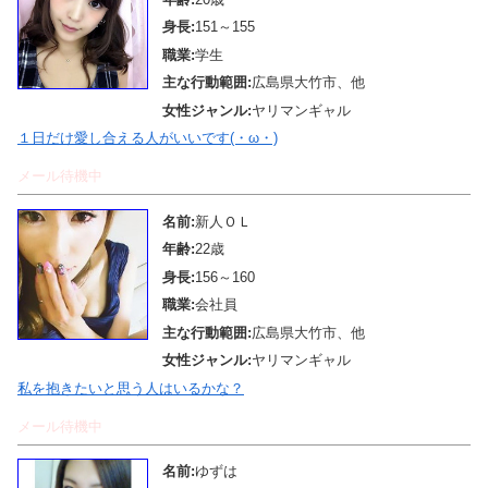
身長:
151～155
職業:
学生
主な行動範囲:
広島県大竹市、他
女性ジャンル:
ヤリマンギャル
１日だけ愛し合える人がいいです(・ω・)
メール待機中
名前:
新人ＯＬ
年齢:
22歳
身長:
156～160
職業:
会社員
主な行動範囲:
広島県大竹市、他
女性ジャンル:
ヤリマンギャル
私を抱きたいと思う人はいるかな？
メール待機中
名前:
ゆずは