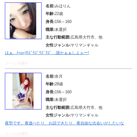
名前:
みほりん
年齢:
22歳
身長:
156～160
職業:
未選択
主な行動範囲:
広島県大竹市、他
女性ジャンル:
ヤリマンギャル
はぁ…(=o=)ｳｽﾞｳｽﾞｳｽﾞｳｽﾞ…誰かぁぁしよぉー!
メール待機中
名前:
奈月
年齢:
28歳
身長:
156～160
職業:
未選択
主な行動範囲:
広島県大竹市、他
女性ジャンル:
ヤリマンギャル
夜型です。夜遊べたり、お話できたり、夜自由な出会いがしたいな
メール待機中