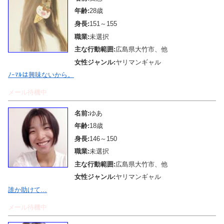
年齢:
28歳
身長:
151～155
職業:
未選択
主な行動範囲:
広島県大竹市、他
女性ジャンル:
ヤリマンギャル
ﾉｰﾏﾙは興味ないから。
メール待機中
名前:
ゆあ
年齢:
18歳
身長:
146～150
職業:
未選択
主な行動範囲:
広島県大竹市、他
女性ジャンル:
ヤリマンギャル
誰か助けて…
メール待機中