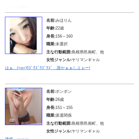
メール待機中
名前:
みほりん
年齢:
22歳
身長:
156～160
職業:
未選択
主な行動範囲:
島根県邑南町、他
女性ジャンル:
ヤリマンギャル
はぁ…(=o=)ｳｽﾞｳｽﾞｳｽﾞｳｽﾞ…誰かぁぁしよぉー!
メール待機中
名前:
ポンポン
年齢:
26歳
身長:
151～155
職業:
派遣関係
主な行動範囲:
島根県邑南町、他
女性ジャンル:
ヤリマンギャル