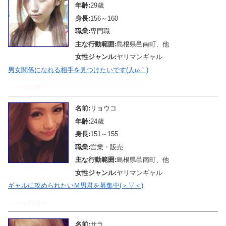
年齢:
29歳
身長:
156～160
職業:
専門職
主な行動範囲:
島根県邑南町、他
女性ジャンル:
ヤリマンギャル
男女関係になれる相手を見つけたいです(人ω｀)
メール待機中
名前:
リョウコ
年齢:
24歳
身長:
151～155
職業:
営業・販売
主な行動範囲:
島根県邑南町、他
女性ジャンル:
ヤリマンギャル
ギャルに攻められたいＭ男君を募集中(＞▽＜)
メール待機中
名前:
サラ