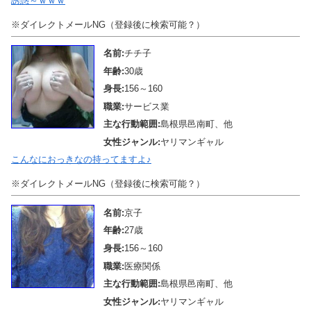
誘惑～ｗｗｗ
※ダイレクトメールNG（登録後に検索可能？）
名前:
チチ子
年齢:
30歳
身長:
156～160
職業:
サービス業
主な行動範囲:
島根県邑南町、他
女性ジャンル:
ヤリマンギャル
こんなにおっきなの持ってますよ♪
※ダイレクトメールNG（登録後に検索可能？）
名前:
京子
年齢:
27歳
身長:
156～160
職業:
医療関係
主な行動範囲:
島根県邑南町、他
女性ジャンル:
ヤリマンギャル