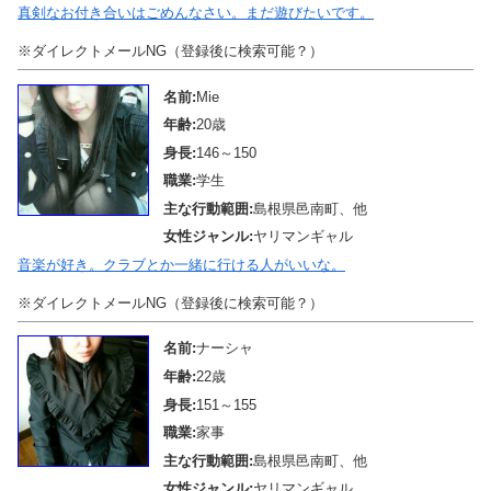
真剣なお付き合いはごめんなさい。まだ遊びたいです。
※ダイレクトメールNG（登録後に検索可能？）
名前:
Mie
年齢:
20歳
身長:
146～150
職業:
学生
主な行動範囲:
島根県邑南町、他
女性ジャンル:
ヤリマンギャル
音楽が好き。クラブとか一緒に行ける人がいいな。
※ダイレクトメールNG（登録後に検索可能？）
名前:
ナーシャ
年齢:
22歳
身長:
151～155
職業:
家事
主な行動範囲:
島根県邑南町、他
女性ジャンル:
ヤリマンギャル