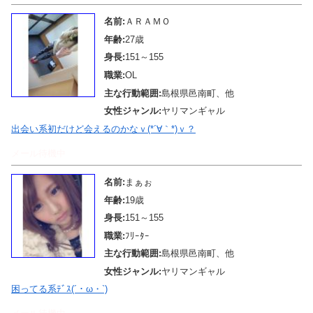
名前:
ＡＲＡＭＯ
年齢:
27歳
身長:
151～155
職業:
OL
主な行動範囲:
島根県邑南町、他
女性ジャンル:
ヤリマンギャル
出会い系初だけど会えるのかなｖ(*´∀｀*)ｖ？
メール待機中
名前:
まぁぉ
年齢:
19歳
身長:
151～155
職業:
ﾌﾘｰﾀｰ
主な行動範囲:
島根県邑南町、他
女性ジャンル:
ヤリマンギャル
困ってる系ﾃﾞｽ(´・ω・`)