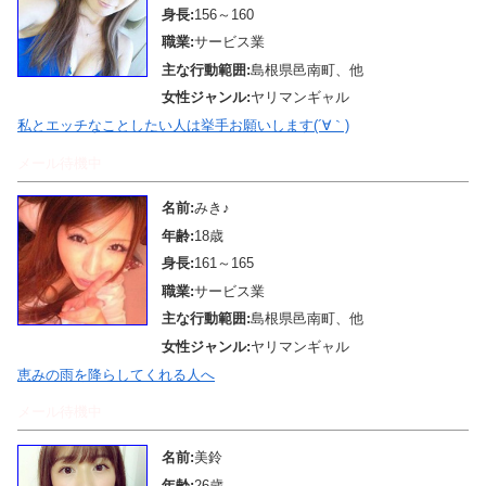
身長:
156～160
職業:
サービス業
主な行動範囲:
島根県邑南町、他
女性ジャンル:
ヤリマンギャル
私とエッチなことしたい人は挙手お願いします(´∀｀)
メール待機中
名前:
みき♪
年齢:
18歳
身長:
161～165
職業:
サービス業
主な行動範囲:
島根県邑南町、他
女性ジャンル:
ヤリマンギャル
恵みの雨を降らしてくれる人へ
メール待機中
名前:
美鈴
年齢:
26歳