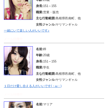
身長:
151～155
職業:
営業・販売
主な行動範囲:
島根県邑南町、他
女性ジャンル:
ヤリマンギャル
一緒にいて楽しい人がいいです♪
メール待機中
名前:
梓
年齢:
20歳
身長:
151～155
職業:
学生
主な行動範囲:
島根県邑南町、他
女性ジャンル:
ヤリマンギャル
１日だけ愛し合える人がいいです(・ω・)
メール待機中
名前:
マリア