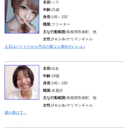
名前:
ソラ
年齢:
21歳
身長:
146～150
職業:
フリーター
主な行動範囲:
島根県邑南町、他
女性ジャンル:
ヤリマンギャル
土日はバイトだから平日の夜なら都合がいいよ♪
メール待機中
名前:
ゆあ
年齢:
18歳
身長:
146～150
職業:
未選択
主な行動範囲:
島根県邑南町、他
女性ジャンル:
ヤリマンギャル
誰か助けて…
メール待機中