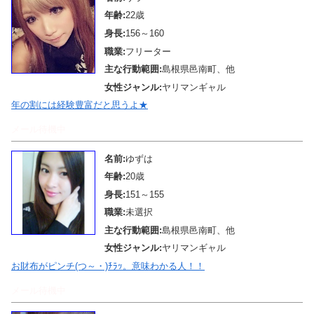
年齢:
22歳
身長:
156～160
職業:
フリーター
主な行動範囲:
島根県邑南町、他
女性ジャンル:
ヤリマンギャル
年の割には経験豊富だと思うよ★
メール待機中
名前:
ゆずは
年齢:
20歳
身長:
151～155
職業:
未選択
主な行動範囲:
島根県邑南町、他
女性ジャンル:
ヤリマンギャル
お財布がピンチ(つ～・)ﾁﾗｯ。意味わかる人！！
メール待機中