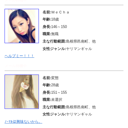
メール待機中
名前:
ＭｅＣｈａ
年齢:
18歳
身長:
146～150
職業:
無職
主な行動範囲:
島根県邑南町、他
女性ジャンル:
ヤリマンギャル
ヘルプミー！！！
メール待機中
名前:
変態
年齢:
28歳
身長:
151～155
職業:
未選択
主な行動範囲:
島根県邑南町、他
女性ジャンル:
ヤリマンギャル
ﾉｰﾏﾙは興味ないから。