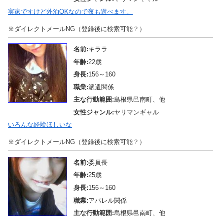
実家ですけど外泊OKなので夜も遊べます。
※ダイレクトメールNG（登録後に検索可能？）
名前:
キララ
年齢:
22歳
身長:
156～160
職業:
派遣関係
主な行動範囲:
島根県邑南町、他
女性ジャンル:
ヤリマンギャル
いろんな経験ほしいな
※ダイレクトメールNG（登録後に検索可能？）
名前:
委員長
年齢:
25歳
身長:
156～160
職業:
アパレル関係
主な行動範囲:
島根県邑南町、他