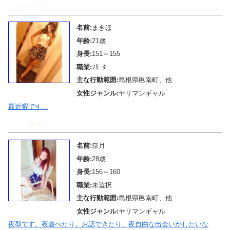
メール待機中
名前:
まきほ
年齢:
21歳
身長:
151～155
職業:
ﾌﾘｰﾀｰ
主な行動範囲:
島根県邑南町、他
女性ジャンル:
ヤリマンギャル
最近暇です…
メール待機中
名前:
奈月
年齢:
28歳
身長:
156～160
職業:
未選択
主な行動範囲:
島根県邑南町、他
女性ジャンル:
ヤリマンギャル
夜型です。夜遊べたり、お話できたり、夜自由な出会いがしたいな