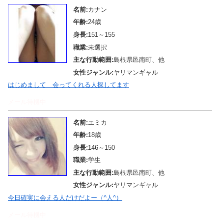
名前:
カナン
年齢:
24歳
身長:
151～155
職業:
未選択
主な行動範囲:
島根県邑南町、他
女性ジャンル:
ヤリマンギャル
はじめまして 会ってくれる人探してます
メール待機中
名前:
エミカ
年齢:
18歳
身長:
146～150
職業:
学生
主な行動範囲:
島根県邑南町、他
女性ジャンル:
ヤリマンギャル
今日確実に会える人だけだよー（^人^）
メール待機中