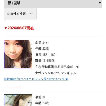
▼2026/08/07現在
名前:
あや
年齢:
22歳
身長:
156～160
職業:
福祉関係
主な行動範囲:
島根県邑南町、他
女性ジャンル:
ヤリマンギャル
経験値は少ないけどセフレを見つけたいです★
メール待機中
名前:
凛
年齢:
23歳