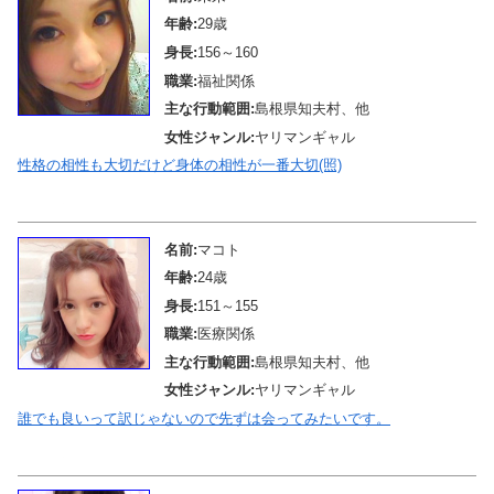
年齢:
29歳
身長:
156～160
職業:
福祉関係
主な行動範囲:
島根県知夫村、他
女性ジャンル:
ヤリマンギャル
性格の相性も大切だけど身体の相性が一番大切(照)
メール待機中
名前:
マコト
年齢:
24歳
身長:
151～155
職業:
医療関係
主な行動範囲:
島根県知夫村、他
女性ジャンル:
ヤリマンギャル
誰でも良いって訳じゃないので先ずは会ってみたいです。
メール待機中