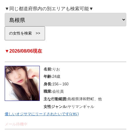
▼同じ都道府県内の別エリアも検索可能▼
▼2026/08/06現在
名前:
りお
年齢:
24歳
身長:
156～160
職業:
会社員
主な行動範囲:
島根県津和野町、他
女性ジャンル:
ヤリマンギャル
優しいオジサマにリードされたいです(≧∀≦)
メール待機中