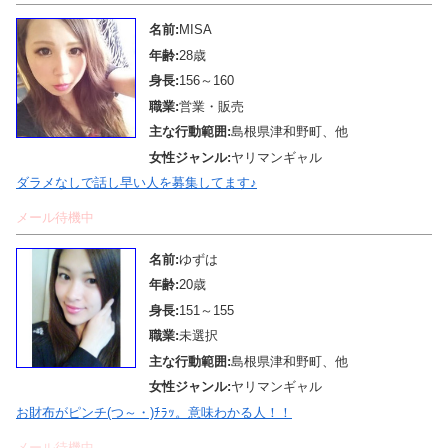
名前:
MISA
年齢:
28歳
身長:
156～160
職業:
営業・販売
主な行動範囲:
島根県津和野町、他
女性ジャンル:
ヤリマンギャル
ダラメなしで話し早い人を募集してます♪
メール待機中
名前:
ゆずは
年齢:
20歳
身長:
151～155
職業:
未選択
主な行動範囲:
島根県津和野町、他
女性ジャンル:
ヤリマンギャル
お財布がピンチ(つ～・)ﾁﾗｯ。意味わかる人！！
メール待機中