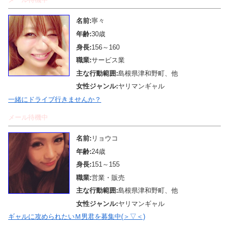
名前:
寧々
年齢:
30歳
身長:
156～160
職業:
サービス業
主な行動範囲:
島根県津和野町、他
女性ジャンル:
ヤリマンギャル
一緒にドライブ行きませんか？
メール待機中
名前:
リョウコ
年齢:
24歳
身長:
151～155
職業:
営業・販売
主な行動範囲:
島根県津和野町、他
女性ジャンル:
ヤリマンギャル
ギャルに攻められたいＭ男君を募集中(＞▽＜)