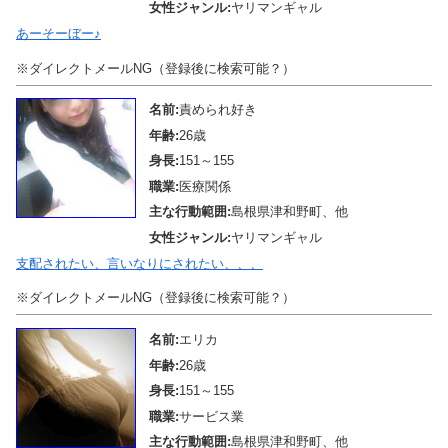
女性ジャンル:
ヤリマンギャル
あーそーぼー♪
※ダイレクトメールNG（登録後に検索可能？）
名前:
責められ好き
年齢:
26歳
身長:
151～155
職業:
医療関係
主な行動範囲:
島根県津和野町、他
女性ジャンル:
ヤリマンギャル
支配されたい、言いなりにされたい、、、
※ダイレクトメールNG（登録後に検索可能？）
名前:
エリカ
年齢:
26歳
身長:
151～155
職業:
サービス業
主な行動範囲:
島根県津和野町、他