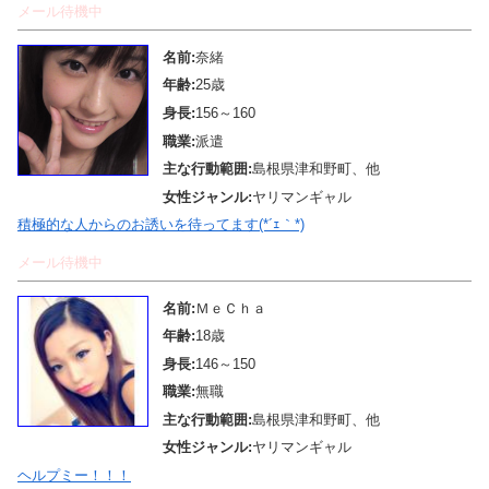
メール待機中
名前:
奈緒
年齢:
25歳
身長:
156～160
職業:
派遣
主な行動範囲:
島根県津和野町、他
女性ジャンル:
ヤリマンギャル
積極的な人からのお誘いを待ってます(*´ｪ｀*)
メール待機中
名前:
ＭｅＣｈａ
年齢:
18歳
身長:
146～150
職業:
無職
主な行動範囲:
島根県津和野町、他
女性ジャンル:
ヤリマンギャル
ヘルプミー！！！