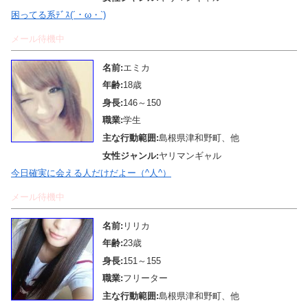
困ってる系ﾃﾞｽ(´・ω・`)
メール待機中
名前:
エミカ
年齢:
18歳
身長:
146～150
職業:
学生
主な行動範囲:
島根県津和野町、他
女性ジャンル:
ヤリマンギャル
今日確実に会える人だけだよー（^人^）
メール待機中
名前:
リリカ
年齢:
23歳
身長:
151～155
職業:
フリーター
主な行動範囲:
島根県津和野町、他