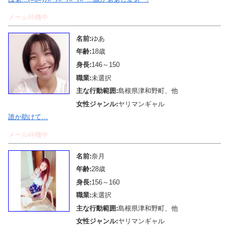
メール待機中
名前:
ゆあ
年齢:
18歳
身長:
146～150
職業:
未選択
主な行動範囲:
島根県津和野町、他
女性ジャンル:
ヤリマンギャル
誰か助けて…
メール待機中
名前:
奈月
年齢:
28歳
身長:
156～160
職業:
未選択
主な行動範囲:
島根県津和野町、他
女性ジャンル:
ヤリマンギャル