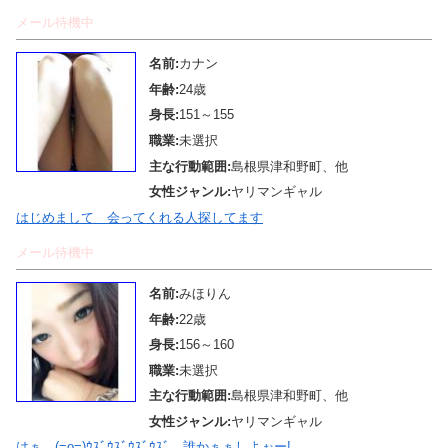
メール待機中
名前:
カナン
年齢:
24歳
身長:
151～155
職業:
未選択
主な行動範囲:
島根県津和野町、他
女性ジャンル:
ヤリマンギャル
はじめまして 会ってくれる人探してます
メール待機中
名前:
みほりん
年齢:
22歳
身長:
156～160
職業:
未選択
主な行動範囲:
島根県津和野町、他
女性ジャンル:
ヤリマンギャル
はぁ…(=o=)ｳｽﾞｳｽﾞｳｽﾞｳｽﾞ…誰かぁぁしよぉー!