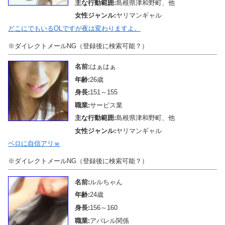
主な行動範囲:
島根県津和野町、他
女性ジャンル:
ヤリマンギャル
どこにでもいるOLですが夜は変わりますよ。
※ダイレクトメールNG（登録後に検索可能？）
名前:
はぁはぁ
年齢:
26歳
身長:
151～155
職業:
サービス業
主な行動範囲:
島根県津和野町、他
女性ジャンル:
ヤリマンギャル
ベロに自信アリｗ
※ダイレクトメールNG（登録後に検索可能？）
名前:
ルルちゃん
年齢:
24歳
身長:
156～160
職業:
アパレル関係