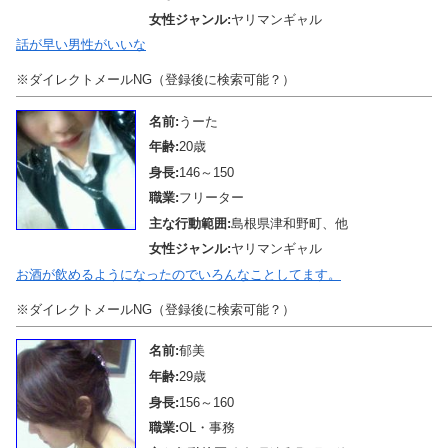
女性ジャンル:
ヤリマンギャル
話が早い男性がいいな
※ダイレクトメールNG（登録後に検索可能？）
名前:
うーた
年齢:
20歳
身長:
146～150
職業:
フリーター
主な行動範囲:
島根県津和野町、他
女性ジャンル:
ヤリマンギャル
お酒が飲めるようになったのでいろんなことしてます。
※ダイレクトメールNG（登録後に検索可能？）
名前:
郁美
年齢:
29歳
身長:
156～160
職業:
OL・事務