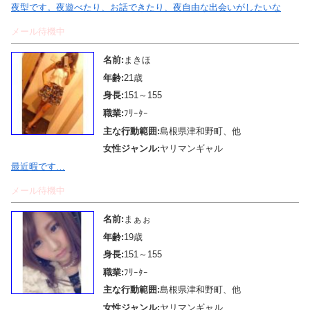
夜型です。夜遊べたり、お話できたり、夜自由な出会いがしたいな
メール待機中
名前:
まきほ
年齢:
21歳
身長:
151～155
職業:
ﾌﾘｰﾀｰ
主な行動範囲:
島根県津和野町、他
女性ジャンル:
ヤリマンギャル
最近暇です…
メール待機中
名前:
まぁぉ
年齢:
19歳
身長:
151～155
職業:
ﾌﾘｰﾀｰ
主な行動範囲:
島根県津和野町、他
女性ジャンル:
ヤリマンギャル