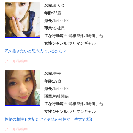
名前:
新人ＯＬ
年齢:
22歳
身長:
156～160
職業:
会社員
主な行動範囲:
島根県津和野町、他
女性ジャンル:
ヤリマンギャル
私を抱きたいと思う人はいるかな？
メール待機中
名前:
未来
年齢:
29歳
身長:
156～160
職業:
福祉関係
主な行動範囲:
島根県津和野町、他
女性ジャンル:
ヤリマンギャル
性格の相性も大切だけど身体の相性が一番大切(照)
メール待機中