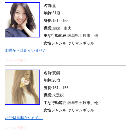
名前:
藍
年齢:
31歳
身長:
151～155
職業:
主婦・主夫
主な行動範囲:
岐阜県土岐市、他
女性ジャンル:
ヤリマンギャル
水曜から旦那がいません
メール待機中
名前:
変態
年齢:
28歳
身長:
151～155
職業:
未選択
主な行動範囲:
岐阜県土岐市、他
女性ジャンル:
ヤリマンギャル
ﾉｰﾏﾙは興味ないから。
メール待機中