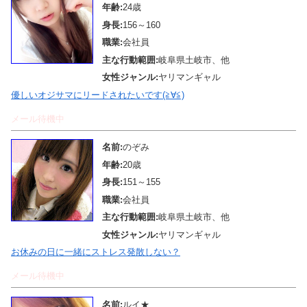
年齢:
24歳
身長:
156～160
職業:
会社員
主な行動範囲:
岐阜県土岐市、他
女性ジャンル:
ヤリマンギャル
優しいオジサマにリードされたいです(≧∀≦)
メール待機中
名前:
のぞみ
年齢:
20歳
身長:
151～155
職業:
会社員
主な行動範囲:
岐阜県土岐市、他
女性ジャンル:
ヤリマンギャル
お休みの日に一緒にストレス発散しない？
メール待機中
名前:
ルイ★