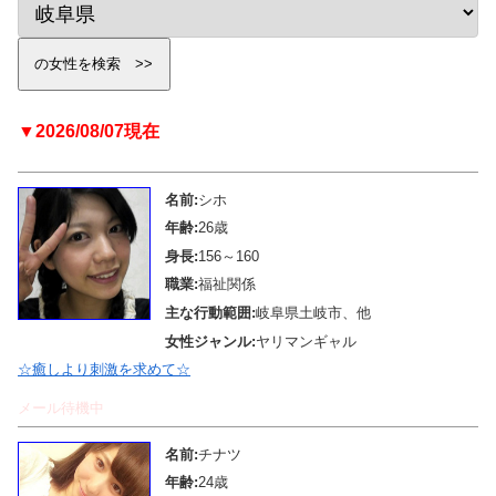
▼2026/08/07現在
名前:
シホ
年齢:
26歳
身長:
156～160
職業:
福祉関係
主な行動範囲:
岐阜県土岐市、他
女性ジャンル:
ヤリマンギャル
☆癒しより刺激を求めて☆
メール待機中
名前:
チナツ
年齢:
24歳