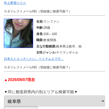
年上希望☆☆☆
※ダイレクトメールNG（登録後に検索可能？）
名前:
ランファン
年齢:
28歳
身長:
156～160
職業:
飲食関係
主な行動範囲:
岐阜県土岐市、他
女性ジャンル:
ヤリマンギャル
日本人とエッチしたい。ベトナム人です。
※ダイレクトメールNG（登録後に検索可能？）
▲2026/08/07現在
▼同じ都道府県内の別エリアも検索可能▼