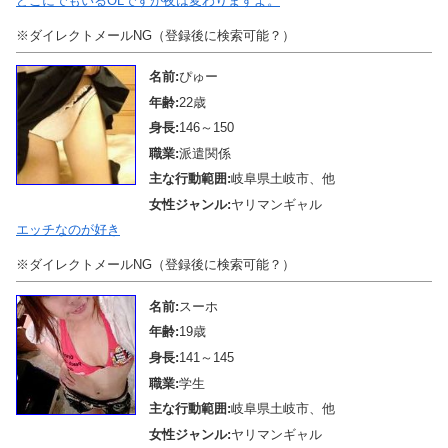
どこにでもいるOLですが夜は変わりますよ。
※ダイレクトメールNG（登録後に検索可能？）
名前:
ぴゅー
年齢:
22歳
身長:
146～150
職業:
派遣関係
主な行動範囲:
岐阜県土岐市、他
女性ジャンル:
ヤリマンギャル
エッチなのが好き
※ダイレクトメールNG（登録後に検索可能？）
名前:
スーホ
年齢:
19歳
身長:
141～145
職業:
学生
主な行動範囲:
岐阜県土岐市、他
女性ジャンル:
ヤリマンギャル