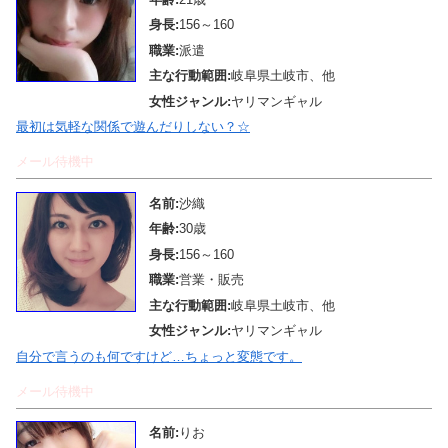
身長:
156～160
職業:
派遣
主な行動範囲:
岐阜県土岐市、他
女性ジャンル:
ヤリマンギャル
最初は気軽な関係で遊んだりしない？☆
メール待機中
名前:
沙織
年齢:
30歳
身長:
156～160
職業:
営業・販売
主な行動範囲:
岐阜県土岐市、他
女性ジャンル:
ヤリマンギャル
自分で言うのも何ですけど…ちょっと変態です。
メール待機中
名前:
りお