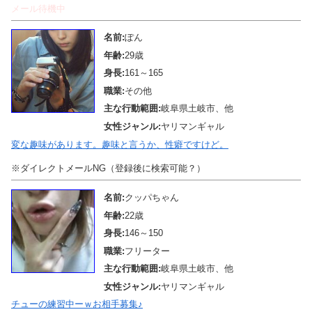
メール待機中
名前:
ぽん
年齢:
29歳
身長:
161～165
職業:
その他
主な行動範囲:
岐阜県土岐市、他
女性ジャンル:
ヤリマンギャル
変な趣味があります。趣味と言うか、性癖ですけど。
※ダイレクトメールNG（登録後に検索可能？）
名前:
クッパちゃん
年齢:
22歳
身長:
146～150
職業:
フリーター
主な行動範囲:
岐阜県土岐市、他
女性ジャンル:
ヤリマンギャル
チューの練習中ーｗお相手募集♪