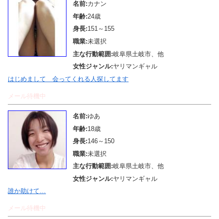
名前:
カナン
年齢:
24歳
身長:
151～155
職業:
未選択
主な行動範囲:
岐阜県土岐市、他
女性ジャンル:
ヤリマンギャル
はじめまして 会ってくれる人探してます
メール待機中
名前:
ゆあ
年齢:
18歳
身長:
146～150
職業:
未選択
主な行動範囲:
岐阜県土岐市、他
女性ジャンル:
ヤリマンギャル
誰か助けて…
メール待機中