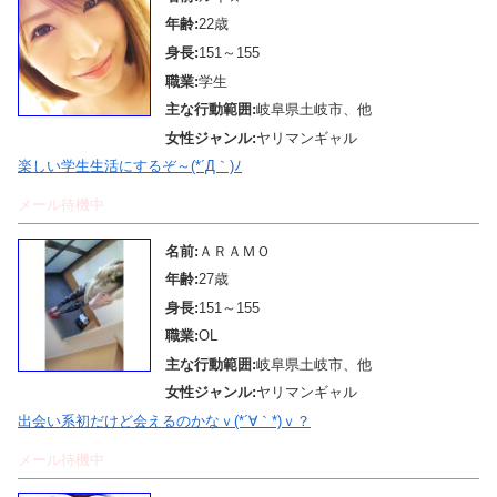
年齢:
22歳
身長:
151～155
職業:
学生
主な行動範囲:
岐阜県土岐市、他
女性ジャンル:
ヤリマンギャル
楽しい学生生活にするぞ～(*´Д｀)ﾉ
メール待機中
名前:
ＡＲＡＭＯ
年齢:
27歳
身長:
151～155
職業:
OL
主な行動範囲:
岐阜県土岐市、他
女性ジャンル:
ヤリマンギャル
出会い系初だけど会えるのかなｖ(*´∀｀*)ｖ？
メール待機中