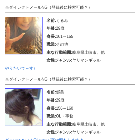
※ダイレクトメールNG（登録後に検索可能？）
名前:
くるみ
年齢:
29歳
身長:
161～165
職業:
その他
主な行動範囲:
岐阜県土岐市、他
女性ジャンル:
ヤリマンギャル
やりたいで～す♪
※ダイレクトメールNG（登録後に検索可能？）
名前:
郁美
年齢:
29歳
身長:
156～160
職業:
OL・事務
主な行動範囲:
岐阜県土岐市、他
女性ジャンル:
ヤリマンギャル