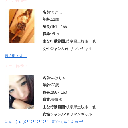
メール待機中
名前:
まきほ
年齢:
21歳
身長:
151～155
職業:
ﾌﾘｰﾀｰ
主な行動範囲:
岐阜県土岐市、他
女性ジャンル:
ヤリマンギャル
最近暇です…
メール待機中
名前:
みほりん
年齢:
22歳
身長:
156～160
職業:
未選択
主な行動範囲:
岐阜県土岐市、他
女性ジャンル:
ヤリマンギャル
はぁ…(=o=)ｳｽﾞｳｽﾞｳｽﾞｳｽﾞ…誰かぁぁしよぉー!