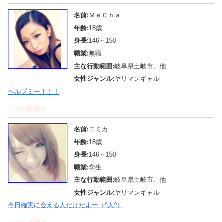
名前:
ＭｅＣｈａ
年齢:
18歳
身長:
146～150
職業:
無職
主な行動範囲:
岐阜県土岐市、他
女性ジャンル:
ヤリマンギャル
ヘルプミー！！！
メール待機中
名前:
エミカ
年齢:
18歳
身長:
146～150
職業:
学生
主な行動範囲:
岐阜県土岐市、他
女性ジャンル:
ヤリマンギャル
今日確実に会える人だけだよー（^人^）