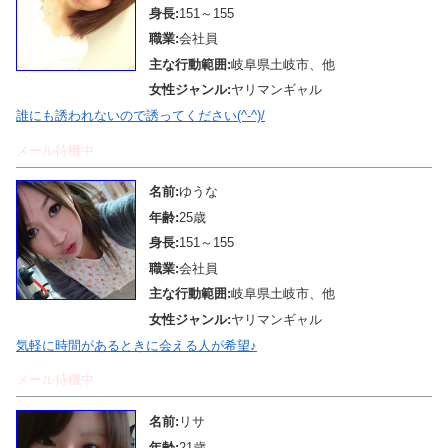
身長:
151～155
職業:
会社員
主な行動範囲:
岐阜県土岐市、他
女性ジャンル:
ヤリマンギャル
誰にも誘われないので誘ってください(^-^)/
メール待機中
名前:
ゆうな
年齢:
25歳
身長:
151～155
職業:
会社員
主な行動範囲:
岐阜県土岐市、他
女性ジャンル:
ヤリマンギャル
気軽に時間があるときに会える人が希望♪
メール待機中
名前:
リサ
年齢:
21歳