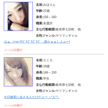
名前:
みほりん
年齢:
22歳
身長:
156～160
職業:
未選択
主な行動範囲:
岐阜県七宗町、他
女性ジャンル:
ヤリマンギャル
はぁ…(=o=)ｳｽﾞｳｽﾞｳｽﾞｳｽﾞ…誰かぁぁしよぉー!
メール待機中
名前:
エミカ
年齢:
18歳
身長:
146～150
職業:
学生
主な行動範囲:
岐阜県七宗町、他
女性ジャンル:
ヤリマンギャル
今日確実に会える人だけだよー（^人^）
メール待機中