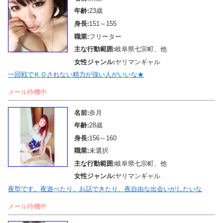
年齢:
23歳
身長:
151～155
職業:
フリーター
主な行動範囲:
岐阜県七宗町、他
女性ジャンル:
ヤリマンギャル
一回戦でＫＯされない精力が強い人がいいな★
メール待機中
名前:
奈月
年齢:
28歳
身長:
156～160
職業:
未選択
主な行動範囲:
岐阜県七宗町、他
女性ジャンル:
ヤリマンギャル
夜型です。夜遊べたり、お話できたり、夜自由な出会いがしたいな
メール待機中