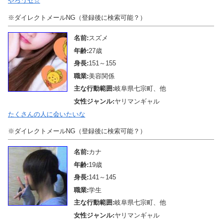
やろうゼ☆
※ダイレクトメールNG（登録後に検索可能？）
名前:
スズメ
年齢:
27歳
身長:
151～155
職業:
美容関係
主な行動範囲:
岐阜県七宗町、他
女性ジャンル:
ヤリマンギャル
たくさんの人に会いたいな
※ダイレクトメールNG（登録後に検索可能？）
名前:
カナ
年齢:
19歳
身長:
141～145
職業:
学生
主な行動範囲:
岐阜県七宗町、他
女性ジャンル:
ヤリマンギャル