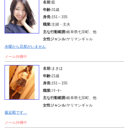
名前:
藍
年齢:
31歳
身長:
151～155
職業:
主婦・主夫
主な行動範囲:
岐阜県七宗町、他
女性ジャンル:
ヤリマンギャル
水曜から旦那がいません
メール待機中
名前:
まきほ
年齢:
21歳
身長:
151～155
職業:
ﾌﾘｰﾀｰ
主な行動範囲:
岐阜県七宗町、他
女性ジャンル:
ヤリマンギャル
最近暇です…
メール待機中