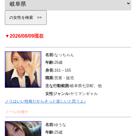
▼2026/08/09現在
名前:
なっちゃん
年齢:
26歳
身長:
161～165
職業:
営業・販売
主な行動範囲:
岐阜県七宗町、他
女性ジャンル:
ヤリマンギャル
ノリはいい性格だからきっと楽しいと思うよ♪
メール待機中
名前:
ゆうな
年齢:
25歳