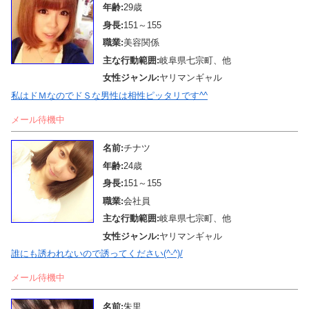
年齢:
29歳
身長:
151～155
職業:
美容関係
主な行動範囲:
岐阜県七宗町、他
女性ジャンル:
ヤリマンギャル
私はドＭなのでドＳな男性は相性ピッタリです^^
メール待機中
名前:
チナツ
年齢:
24歳
身長:
151～155
職業:
会社員
主な行動範囲:
岐阜県七宗町、他
女性ジャンル:
ヤリマンギャル
誰にも誘われないので誘ってください(^-^)/
メール待機中
名前:
朱里