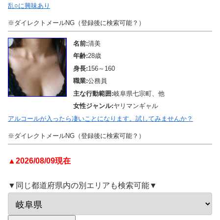
乱○に興味あり
※ダイレクトメールNG（登録後に検索可能？）
名前:
清美
年齢:
28歳
身長:
156～160
職業:
公務員
主な行動範囲:
岐阜県七宗町、他
女性ジャンル:
ヤリマンギャル
アルコールが入ったら凄いことになります。試してみませんか？
※ダイレクトメールNG（登録後に検索可能？）
▲2026/08/09現在
▼同じ都道府県内の別エリアも検索可能▼