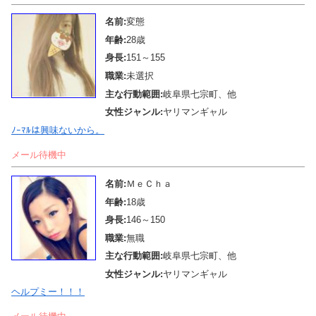
名前:
変態
年齢:
28歳
身長:
151～155
職業:
未選択
主な行動範囲:
岐阜県七宗町、他
女性ジャンル:
ヤリマンギャル
ﾉｰﾏﾙは興味ないから。
メール待機中
名前:
ＭｅＣｈａ
年齢:
18歳
身長:
146～150
職業:
無職
主な行動範囲:
岐阜県七宗町、他
女性ジャンル:
ヤリマンギャル
ヘルプミー！！！