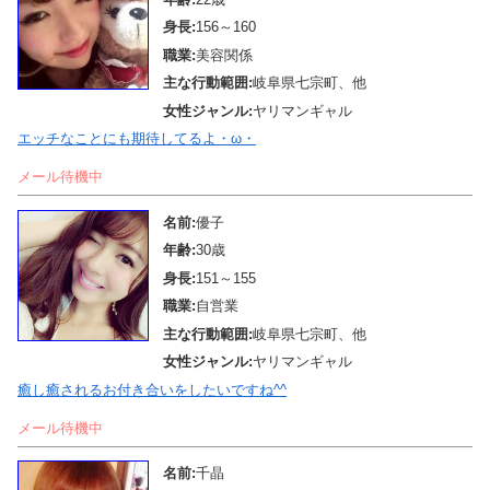
身長:
156～160
職業:
美容関係
主な行動範囲:
岐阜県七宗町、他
女性ジャンル:
ヤリマンギャル
エッチなことにも期待してるよ・ω・
メール待機中
名前:
優子
年齢:
30歳
身長:
151～155
職業:
自営業
主な行動範囲:
岐阜県七宗町、他
女性ジャンル:
ヤリマンギャル
癒し癒されるお付き合いをしたいですね^^
メール待機中
名前:
千晶