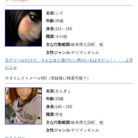
メール待機中
名前:
シズ
年齢:
26歳
身長:
151～155
職業:
その他
主な行動範囲:
岐阜県七宗町、他
女性ジャンル:
ヤリマンギャル
元デリヘルだけど、そんな女と遊びたい男がいるはずだっ！・・・上手
だよｗ
※ダイレクトメールNG（登録後に検索可能？）
名前:
きんぎょ
年齢:
19歳
身長:
146～150
職業:
学生
主な行動範囲:
岐阜県七宗町、他
女性ジャンル:
ヤリマンギャル