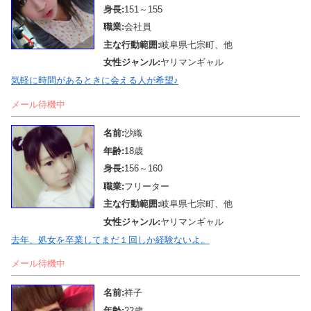
身長:
151～155
職業:
会社員
主な行動範囲:
岐阜県七宗町、他
女性ジャンル:
ヤリマンギャル
気軽に時間があるときに会える人が希望♪
メール待機中
名前:
沙織
年齢:
18歳
身長:
156～160
職業:
フリーター
主な行動範囲:
岐阜県七宗町、他
女性ジャンル:
ヤリマンギャル
去年、処女を卒業してまだ１回しか経験ないよ。
メール待機中
名前:
祥子
年齢:
22歳