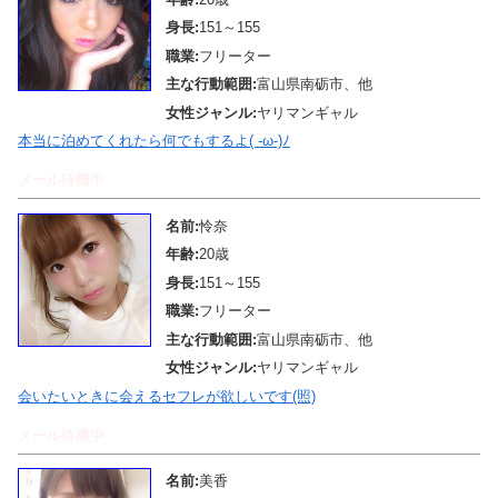
身長:
151～155
職業:
フリーター
主な行動範囲:
富山県南砺市、他
女性ジャンル:
ヤリマンギャル
本当に泊めてくれたら何でもするよ( -ω-)ﾉ
メール待機中
名前:
怜奈
年齢:
20歳
身長:
151～155
職業:
フリーター
主な行動範囲:
富山県南砺市、他
女性ジャンル:
ヤリマンギャル
会いたいときに会えるセフレが欲しいです(照)
メール待機中
名前:
美香