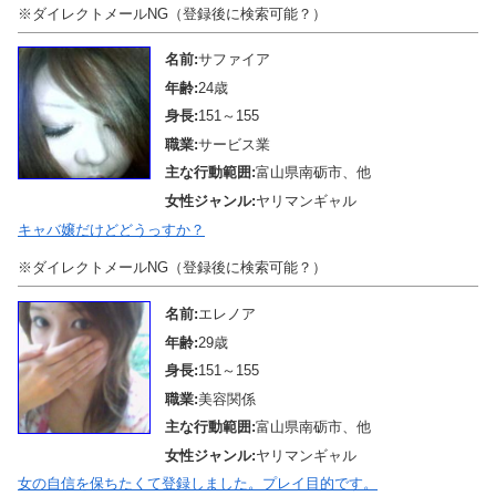
※ダイレクトメールNG（登録後に検索可能？）
名前:
サファイア
年齢:
24歳
身長:
151～155
職業:
サービス業
主な行動範囲:
富山県南砺市、他
女性ジャンル:
ヤリマンギャル
キャバ嬢だけどどうっすか？
※ダイレクトメールNG（登録後に検索可能？）
名前:
エレノア
年齢:
29歳
身長:
151～155
職業:
美容関係
主な行動範囲:
富山県南砺市、他
女性ジャンル:
ヤリマンギャル
女の自信を保ちたくて登録しました。プレイ目的です。