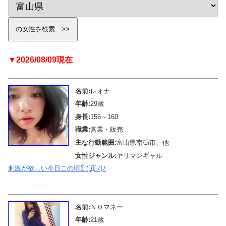
▼2026/08/09現在
名前:
レオナ
年齢:
29歳
身長:
156～160
職業:
営業・販売
主な行動範囲:
富山県南砺市、他
女性ジャンル:
ヤリマンギャル
刺激が欲しい今日この頃Σ (´Д`ﾉ)ﾉ
メール待機中
名前:
ＮＯマネー
年齢:
21歳