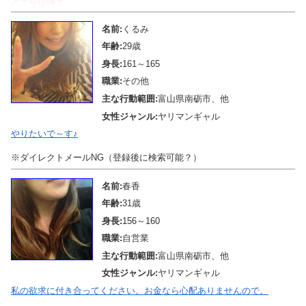
メール待機中
名前:
くるみ
年齢:
29歳
身長:
161～165
職業:
その他
主な行動範囲:
富山県南砺市、他
女性ジャンル:
ヤリマンギャル
やりたいで～す♪
※ダイレクトメールNG（登録後に検索可能？）
名前:
春香
年齢:
31歳
身長:
156～160
職業:
自営業
主な行動範囲:
富山県南砺市、他
女性ジャンル:
ヤリマンギャル
私の欲求に付き合ってください。お金なら心配ありませんので。