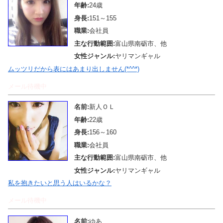
年齢:
24歳
身長:
151～155
職業:
会社員
主な行動範囲:
富山県南砺市、他
女性ジャンル:
ヤリマンギャル
ムッツリだから表にはあまり出しません(*^^*)
メール待機中
名前:
新人ＯＬ
年齢:
22歳
身長:
156～160
職業:
会社員
主な行動範囲:
富山県南砺市、他
女性ジャンル:
ヤリマンギャル
私を抱きたいと思う人はいるかな？
メール待機中
名前:
ゆあ