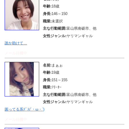
年齢:
18歳
身長:
146～150
職業:
未選択
主な行動範囲:
富山県南砺市、他
女性ジャンル:
ヤリマンギャル
誰か助けて…
メール待機中
名前:
まぁぉ
年齢:
19歳
身長:
151～155
職業:
ﾌﾘｰﾀｰ
主な行動範囲:
富山県南砺市、他
女性ジャンル:
ヤリマンギャル
困ってる系ﾃﾞｽ(´・ω・`)
メール待機中