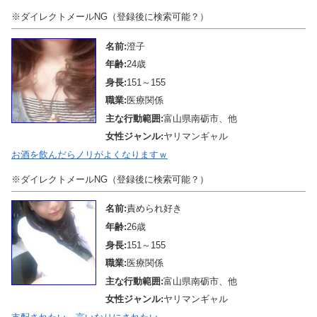
※ダイレクトメールNG（登録後に検索可能？）
名前:
澄子
年齢:
24歳
身長:
151～155
職業:
医療関係
主な行動範囲:
富山県南砺市、他
女性ジャンル:
ヤリマンギャル
お酒を飲んだらノリがよくなりますｗ
※ダイレクトメールNG（登録後に検索可能？）
名前:
責められ好き
年齢:
26歳
身長:
151～155
職業:
医療関係
主な行動範囲:
富山県南砺市、他
女性ジャンル:
ヤリマンギャル