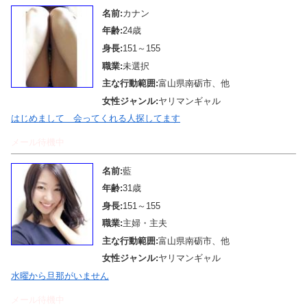
名前:
カナン
年齢:
24歳
身長:
151～155
職業:
未選択
主な行動範囲:
富山県南砺市、他
女性ジャンル:
ヤリマンギャル
はじめまして 会ってくれる人探してます
メール待機中
名前:
藍
年齢:
31歳
身長:
151～155
職業:
主婦・主夫
主な行動範囲:
富山県南砺市、他
女性ジャンル:
ヤリマンギャル
水曜から旦那がいません
メール待機中