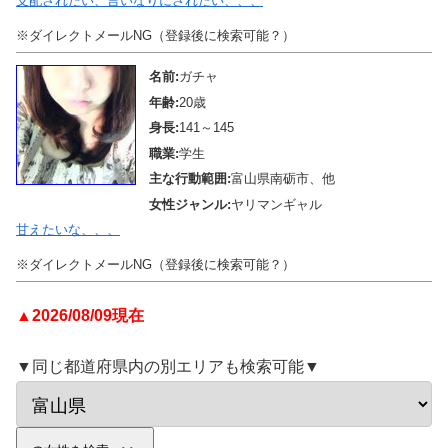
支配されたい、言いなりにされたい、、、
※ダイレクトメールNG（登録後に検索可能？）
名前:
ガチャ
年齢:
20歳
身長:
141～145
職業:
学生
主な行動範囲:
富山県南砺市、他
女性ジャンル:
ヤリマンギャル
甘えたいな、、、
※ダイレクトメールNG（登録後に検索可能？）
▲2026/08/09現在
▼同じ都道府県内の別エリアも検索可能▼