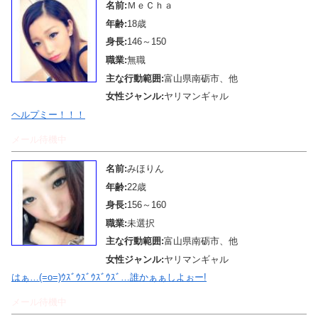
名前:
ＭｅＣｈａ
年齢:
18歳
身長:
146～150
職業:
無職
主な行動範囲:
富山県南砺市、他
女性ジャンル:
ヤリマンギャル
ヘルプミー！！！
メール待機中
名前:
みほりん
年齢:
22歳
身長:
156～160
職業:
未選択
主な行動範囲:
富山県南砺市、他
女性ジャンル:
ヤリマンギャル
はぁ…(=o=)ｳｽﾞｳｽﾞｳｽﾞｳｽﾞ…誰かぁぁしよぉー!
メール待機中