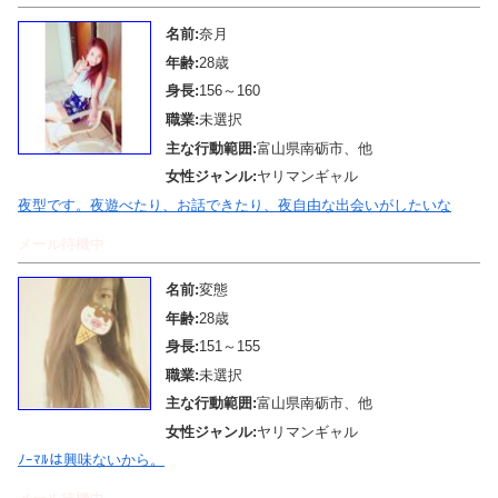
名前:
奈月
年齢:
28歳
身長:
156～160
職業:
未選択
主な行動範囲:
富山県南砺市、他
女性ジャンル:
ヤリマンギャル
夜型です。夜遊べたり、お話できたり、夜自由な出会いがしたいな
メール待機中
名前:
変態
年齢:
28歳
身長:
151～155
職業:
未選択
主な行動範囲:
富山県南砺市、他
女性ジャンル:
ヤリマンギャル
ﾉｰﾏﾙは興味ないから。