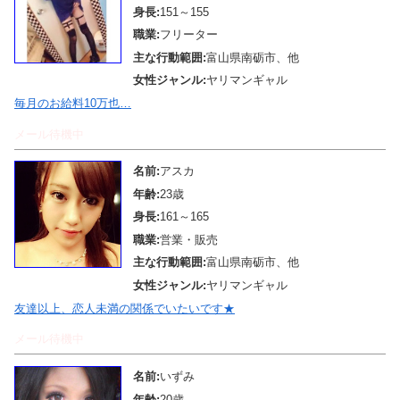
身長:
151～155
職業:
フリーター
主な行動範囲:
富山県南砺市、他
女性ジャンル:
ヤリマンギャル
毎月のお給料10万也…
メール待機中
名前:
アスカ
年齢:
23歳
身長:
161～165
職業:
営業・販売
主な行動範囲:
富山県南砺市、他
女性ジャンル:
ヤリマンギャル
友達以上、恋人未満の関係でいたいです★
メール待機中
名前:
いずみ
年齢:
20歳