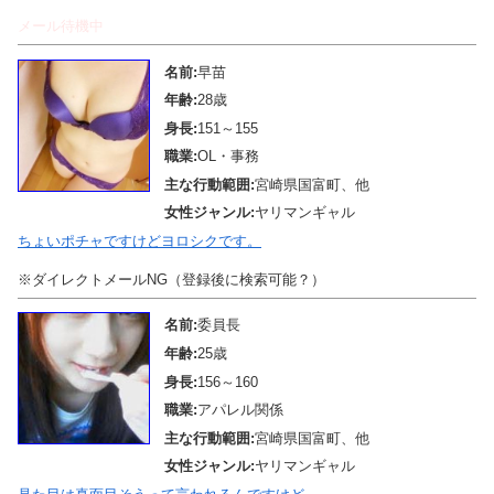
メール待機中
名前:
早苗
年齢:
28歳
身長:
151～155
職業:
OL・事務
主な行動範囲:
宮崎県国富町、他
女性ジャンル:
ヤリマンギャル
ちょいポチャですけどヨロシクです。
※ダイレクトメールNG（登録後に検索可能？）
名前:
委員長
年齢:
25歳
身長:
156～160
職業:
アパレル関係
主な行動範囲:
宮崎県国富町、他
女性ジャンル:
ヤリマンギャル