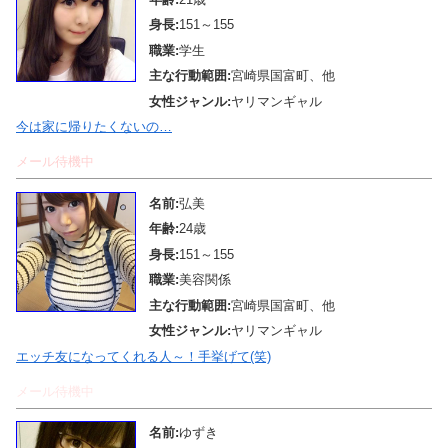
身長:
151～155
職業:
学生
主な行動範囲:
宮崎県国富町、他
女性ジャンル:
ヤリマンギャル
今は家に帰りたくないの…
メール待機中
名前:
弘美
年齢:
24歳
身長:
151～155
職業:
美容関係
主な行動範囲:
宮崎県国富町、他
女性ジャンル:
ヤリマンギャル
エッチ友になってくれる人～！手挙げて(笑)
メール待機中
名前:
ゆずき