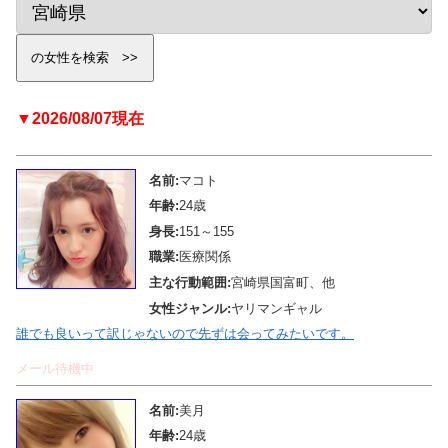
▼2026/08/07現在
名前:
マコト
年齢:
24歳
身長:
151～155
職業:
医療関係
主な行動範囲:
宮崎県国富町、他
女性ジャンル:
ヤリマンギャル
誰でも良いって訳じゃないので先ずは会ってみたいです。
メール待機中
名前:
美月
年齢:
24歳