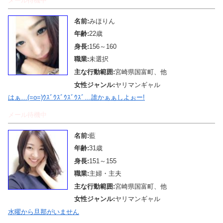
メール待機中
名前:
みほりん
年齢:
22歳
身長:
156～160
職業:
未選択
主な行動範囲:
宮崎県国富町、他
女性ジャンル:
ヤリマンギャル
はぁ…(=o=)ｳｽﾞｳｽﾞｳｽﾞｳｽﾞ…誰かぁぁしよぉー!
メール待機中
名前:
藍
年齢:
31歳
身長:
151～155
職業:
主婦・主夫
主な行動範囲:
宮崎県国富町、他
女性ジャンル:
ヤリマンギャル
水曜から旦那がいません