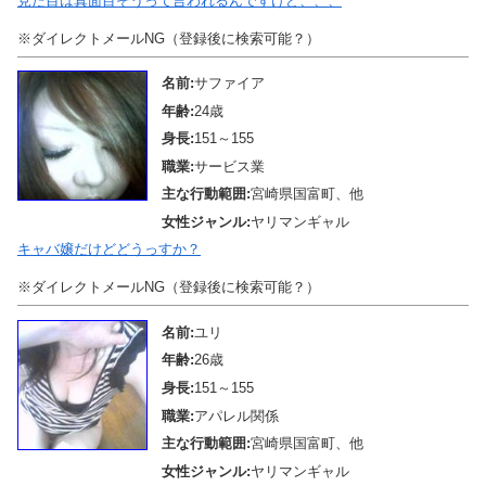
見た目は真面目そうって言われるんですけど、、、
※ダイレクトメールNG（登録後に検索可能？）
名前:
サファイア
年齢:
24歳
身長:
151～155
職業:
サービス業
主な行動範囲:
宮崎県国富町、他
女性ジャンル:
ヤリマンギャル
キャバ嬢だけどどうっすか？
※ダイレクトメールNG（登録後に検索可能？）
名前:
ユリ
年齢:
26歳
身長:
151～155
職業:
アパレル関係
主な行動範囲:
宮崎県国富町、他
女性ジャンル:
ヤリマンギャル