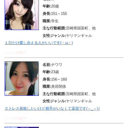
年齢:
20歳
身長:
151～155
職業:
学生
主な行動範囲:
宮崎県国富町、他
女性ジャンル:
ヤリマンギャル
１日だけ愛し合える人がいいです(・ω・)
メール待機中
名前:
チワワ
年齢:
23歳
身長:
156～160
職業:
美容関係
主な行動範囲:
宮崎県国富町、他
女性ジャンル:
ヤリマンギャル
ストレス発散したいけど相手がいなくて退屈です(－_－)ﾉ
メール待機中