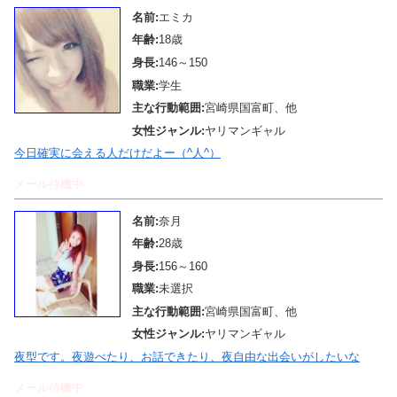
名前:
エミカ
年齢:
18歳
身長:
146～150
職業:
学生
主な行動範囲:
宮崎県国富町、他
女性ジャンル:
ヤリマンギャル
今日確実に会える人だけだよー（^人^）
メール待機中
名前:
奈月
年齢:
28歳
身長:
156～160
職業:
未選択
主な行動範囲:
宮崎県国富町、他
女性ジャンル:
ヤリマンギャル
夜型です。夜遊べたり、お話できたり、夜自由な出会いがしたいな
メール待機中