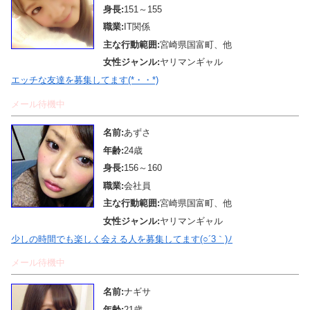
身長:
151～155
職業:
IT関係
主な行動範囲:
宮崎県国富町、他
女性ジャンル:
ヤリマンギャル
エッチな友達を募集してます(*・・*)
メール待機中
名前:
あずさ
年齢:
24歳
身長:
156～160
職業:
会社員
主な行動範囲:
宮崎県国富町、他
女性ジャンル:
ヤリマンギャル
少しの時間でも楽しく会える人を募集してます(○´3｀)ﾉ
メール待機中
名前:
ナギサ
年齢:
21歳