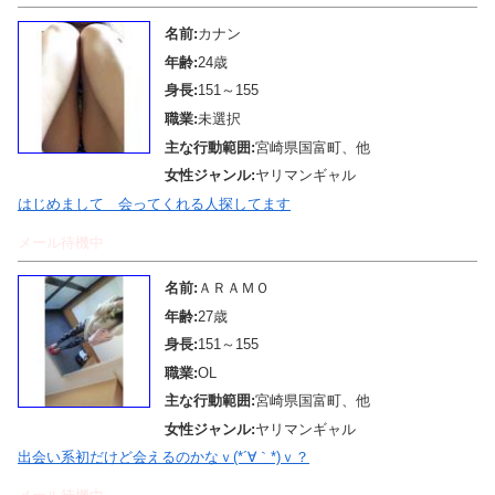
名前:
カナン
年齢:
24歳
身長:
151～155
職業:
未選択
主な行動範囲:
宮崎県国富町、他
女性ジャンル:
ヤリマンギャル
はじめまして 会ってくれる人探してます
メール待機中
名前:
ＡＲＡＭＯ
年齢:
27歳
身長:
151～155
職業:
OL
主な行動範囲:
宮崎県国富町、他
女性ジャンル:
ヤリマンギャル
出会い系初だけど会えるのかなｖ(*´∀｀*)ｖ？