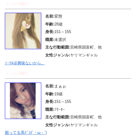
メール待機中
名前:
変態
年齢:
28歳
身長:
151～155
職業:
未選択
主な行動範囲:
宮崎県国富町、他
女性ジャンル:
ヤリマンギャル
ﾉｰﾏﾙは興味ないから。
メール待機中
名前:
まぁぉ
年齢:
19歳
身長:
151～155
職業:
ﾌﾘｰﾀｰ
主な行動範囲:
宮崎県国富町、他
女性ジャンル:
ヤリマンギャル
困ってる系ﾃﾞｽ(´・ω・`)