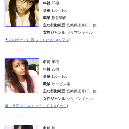
年齢:
26歳
身長:
156～160
職業:
教育関係
主な行動範囲:
宮崎県国富町、他
女性ジャンル:
ヤリマンギャル
大人のデートに誘ってください(＞▽＜)
メール待機中
名前:
果穂
年齢:
25歳
身長:
156～160
職業:
サービス業
主な行動範囲:
宮崎県国富町、他
女性ジャンル:
ヤリマンギャル
週に５回は１人エッチしてます(´ー｀)
メール待機中
名前:
梓