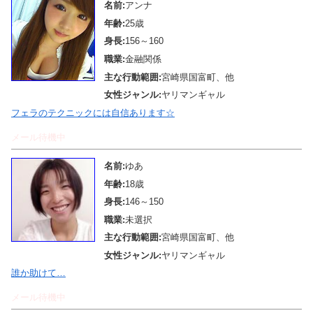
名前:
アンナ
年齢:
25歳
身長:
156～160
職業:
金融関係
主な行動範囲:
宮崎県国富町、他
女性ジャンル:
ヤリマンギャル
フェラのテクニックには自信あります☆
メール待機中
名前:
ゆあ
年齢:
18歳
身長:
146～150
職業:
未選択
主な行動範囲:
宮崎県国富町、他
女性ジャンル:
ヤリマンギャル
誰か助けて…
メール待機中