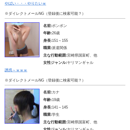
やばい・・・やりたいｗ
※ダイレクトメールNG（登録後に検索可能？）
名前:
ポンポン
年齢:
26歳
身長:
151～155
職業:
派遣関係
主な行動範囲:
宮崎県国富町、他
女性ジャンル:
ヤリマンギャル
誘惑～ｗｗｗ
※ダイレクトメールNG（登録後に検索可能？）
名前:
カナ
年齢:
19歳
身長:
141～145
職業:
学生
主な行動範囲:
宮崎県国富町、他
女性ジャンル:
ヤリマンギャル