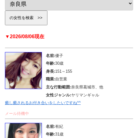
▼2026/08/06現在
名前:
優子
年齢:
30歳
身長:
151～155
職業:
自営業
主な行動範囲:
奈良県葛城市、他
女性ジャンル:
ヤリマンギャル
癒し癒されるお付き合いをしたいですね^^
メール待機中
名前:
有紀
年齢:
31歳