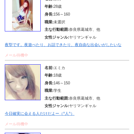
年齢:
28歳
身長:
156～160
職業:
未選択
主な行動範囲:
奈良県葛城市、他
女性ジャンル:
ヤリマンギャル
夜型です。夜遊べたり、お話できたり、夜自由な出会いがしたいな
メール待機中
名前:
エミカ
年齢:
18歳
身長:
146～150
職業:
学生
主な行動範囲:
奈良県葛城市、他
女性ジャンル:
ヤリマンギャル
今日確実に会える人だけだよー（^人^）
メール待機中