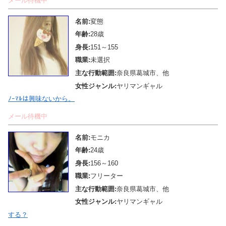
メール待機中
名前:
変態
年齢:
28歳
身長:
151～155
職業:
未選択
主な行動範囲:
奈良県葛城市、他
女性ジャンル:
ヤリマンギャル
ﾉｰﾏﾙは興味ないから。
メール待機中
名前:
モニカ
年齢:
24歳
身長:
156～160
職業:
フリーター
主な行動範囲:
奈良県葛城市、他
女性ジャンル:
ヤリマンギャル
する？