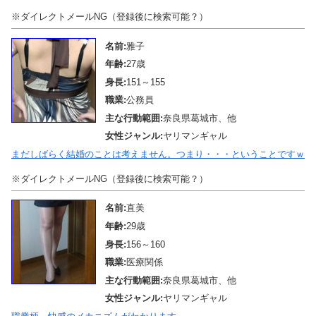
※ダイレクトメールNG（登録後に検索可能？）
名前:
雅子
年齢:
27歳
身長:
151～155
職業:
公務員
主な行動範囲:
奈良県葛城市、他
女性ジャンル:
ヤリマンギャル
まだしばらく結婚のことは考えません。つまり・・・ということですｗ
※ダイレクトメールNG（登録後に検索可能？）
名前:
直美
年齢:
29歳
身長:
156～160
職業:
医療関係
主な行動範囲:
奈良県葛城市、他
女性ジャンル:
ヤリマンギャル