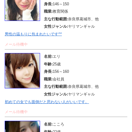
身長:
146～150
職業:
教育関係
主な行動範囲:
奈良県葛城市、他
女性ジャンル:
ヤリマンギャル
男性の温もりに包まれたいです^^
メール待機中
名前:
エリ
年齢:
25歳
身長:
156～160
職業:
会社員
主な行動範囲:
奈良県葛城市、他
女性ジャンル:
ヤリマンギャル
初めての女でも面倒だと思わない人がいいです。
メール待機中
名前:
こころ
年齢:
22歳