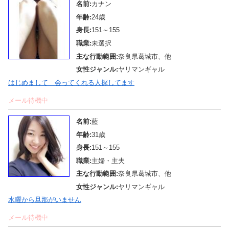
名前:
カナン
年齢:
24歳
身長:
151～155
職業:
未選択
主な行動範囲:
奈良県葛城市、他
女性ジャンル:
ヤリマンギャル
はじめまして 会ってくれる人探してます
メール待機中
名前:
藍
年齢:
31歳
身長:
151～155
職業:
主婦・主夫
主な行動範囲:
奈良県葛城市、他
女性ジャンル:
ヤリマンギャル
水曜から旦那がいません
メール待機中