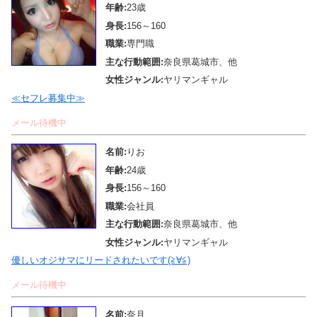
年齢:
23歳
身長:
156～160
職業:
専門職
主な行動範囲:
奈良県葛城市、他
女性ジャンル:
ヤリマンギャル
≪セフレ募集中≫
メール待機中
名前:
りお
年齢:
24歳
身長:
156～160
職業:
会社員
主な行動範囲:
奈良県葛城市、他
女性ジャンル:
ヤリマンギャル
優しいオジサマにリードされたいです(≧∀≦)
メール待機中
名前:
奈月