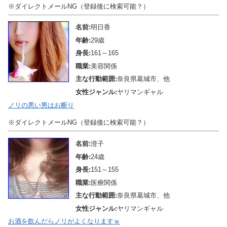
※ダイレクトメールNG（登録後に検索可能？）
名前:
明日香
年齢:
29歳
身長:
161～165
職業:
美容関係
主な行動範囲:
奈良県葛城市、他
女性ジャンル:
ヤリマンギャル
ノリの悪い男はお断り
※ダイレクトメールNG（登録後に検索可能？）
名前:
澄子
年齢:
24歳
身長:
151～155
職業:
医療関係
主な行動範囲:
奈良県葛城市、他
女性ジャンル:
ヤリマンギャル
お酒を飲んだらノリがよくなりますｗ