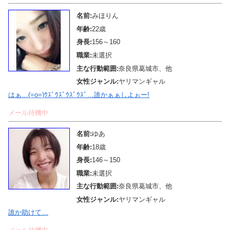
名前:
みほりん
年齢:
22歳
身長:
156～160
職業:
未選択
主な行動範囲:
奈良県葛城市、他
女性ジャンル:
ヤリマンギャル
はぁ…(=o=)ｳｽﾞｳｽﾞｳｽﾞｳｽﾞ…誰かぁぁしよぉー!
メール待機中
名前:
ゆあ
年齢:
18歳
身長:
146～150
職業:
未選択
主な行動範囲:
奈良県葛城市、他
女性ジャンル:
ヤリマンギャル
誰か助けて…