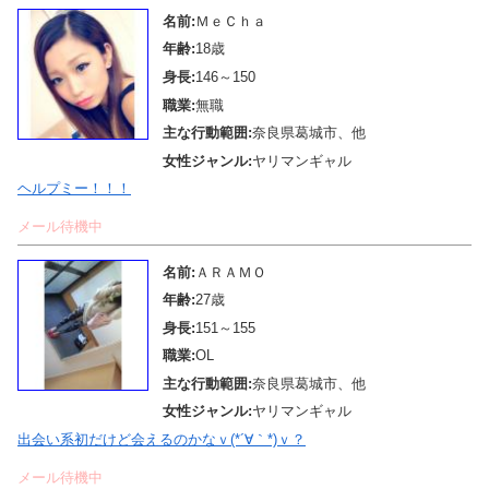
名前:
ＭｅＣｈａ
年齢:
18歳
身長:
146～150
職業:
無職
主な行動範囲:
奈良県葛城市、他
女性ジャンル:
ヤリマンギャル
ヘルプミー！！！
メール待機中
名前:
ＡＲＡＭＯ
年齢:
27歳
身長:
151～155
職業:
OL
主な行動範囲:
奈良県葛城市、他
女性ジャンル:
ヤリマンギャル
出会い系初だけど会えるのかなｖ(*´∀｀*)ｖ？
メール待機中