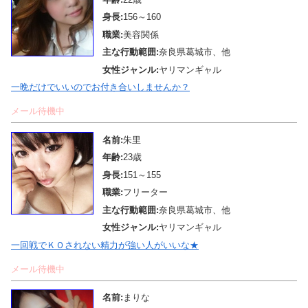
身長:
156～160
職業:
美容関係
主な行動範囲:
奈良県葛城市、他
女性ジャンル:
ヤリマンギャル
一晩だけでいいのでお付き合いしませんか？
メール待機中
名前:
朱里
年齢:
23歳
身長:
151～155
職業:
フリーター
主な行動範囲:
奈良県葛城市、他
女性ジャンル:
ヤリマンギャル
一回戦でＫＯされない精力が強い人がいいな★
メール待機中
名前:
まりな