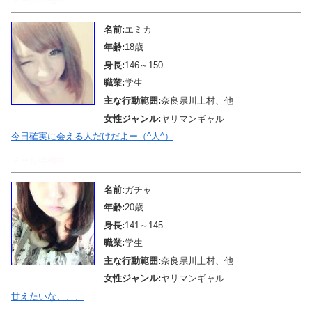
メール待機中
名前:
エミカ
年齢:
18歳
身長:
146～150
職業:
学生
主な行動範囲:
奈良県川上村、他
女性ジャンル:
ヤリマンギャル
今日確実に会える人だけだよー（^人^）
メール待機中
名前:
ガチャ
年齢:
20歳
身長:
141～145
職業:
学生
主な行動範囲:
奈良県川上村、他
女性ジャンル:
ヤリマンギャル
甘えたいな、、、