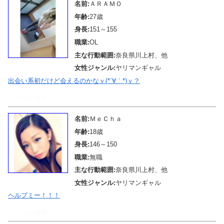
名前:
ＡＲＡＭＯ
年齢:
27歳
身長:
151～155
職業:
OL
主な行動範囲:
奈良県川上村、他
女性ジャンル:
ヤリマンギャル
出会い系初だけど会えるのかなｖ(*´∀｀*)ｖ？
メール待機中
名前:
ＭｅＣｈａ
年齢:
18歳
身長:
146～150
職業:
無職
主な行動範囲:
奈良県川上村、他
女性ジャンル:
ヤリマンギャル
ヘルプミー！！！
メール待機中