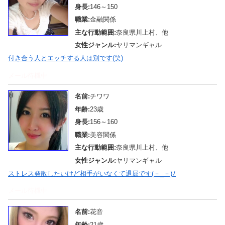
身長:
146～150
職業:
金融関係
主な行動範囲:
奈良県川上村、他
女性ジャンル:
ヤリマンギャル
付き合う人とエッチする人は別です(笑)
メール待機中
名前:
チワワ
年齢:
23歳
身長:
156～160
職業:
美容関係
主な行動範囲:
奈良県川上村、他
女性ジャンル:
ヤリマンギャル
ストレス発散したいけど相手がいなくて退屈です(－_－)ﾉ
メール待機中
名前:
花音
年齢:
21歳