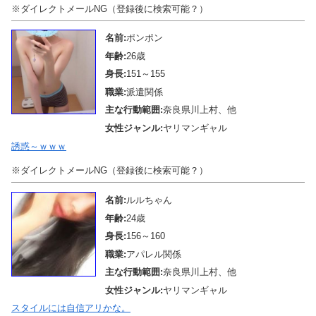
※ダイレクトメールNG（登録後に検索可能？）
名前:
ポンポン
年齢:
26歳
身長:
151～155
職業:
派遣関係
主な行動範囲:
奈良県川上村、他
女性ジャンル:
ヤリマンギャル
誘惑～ｗｗｗ
※ダイレクトメールNG（登録後に検索可能？）
名前:
ルルちゃん
年齢:
24歳
身長:
156～160
職業:
アパレル関係
主な行動範囲:
奈良県川上村、他
女性ジャンル:
ヤリマンギャル
スタイルには自信アリかな。