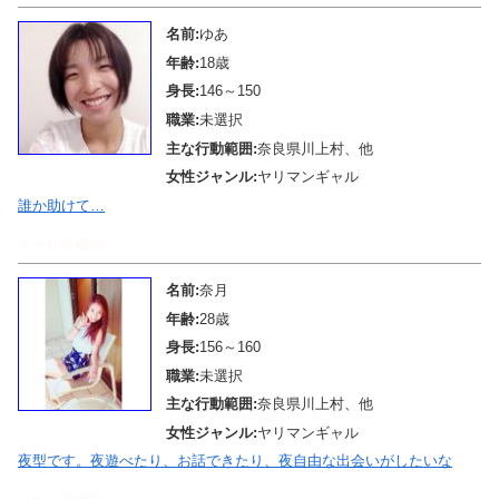
名前:
ゆあ
年齢:
18歳
身長:
146～150
職業:
未選択
主な行動範囲:
奈良県川上村、他
女性ジャンル:
ヤリマンギャル
誰か助けて…
メール待機中
名前:
奈月
年齢:
28歳
身長:
156～160
職業:
未選択
主な行動範囲:
奈良県川上村、他
女性ジャンル:
ヤリマンギャル
夜型です。夜遊べたり、お話できたり、夜自由な出会いがしたいな