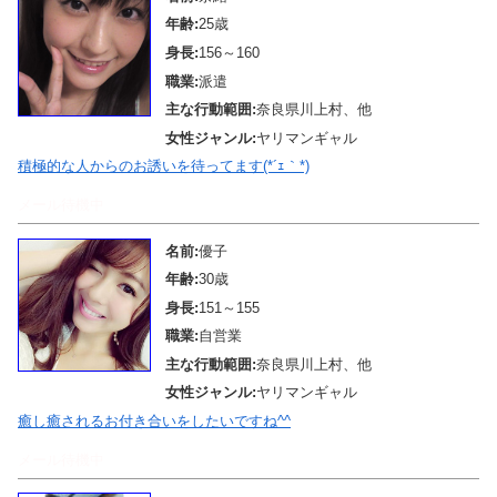
年齢:
25歳
身長:
156～160
職業:
派遣
主な行動範囲:
奈良県川上村、他
女性ジャンル:
ヤリマンギャル
積極的な人からのお誘いを待ってます(*´ｪ｀*)
メール待機中
名前:
優子
年齢:
30歳
身長:
151～155
職業:
自営業
主な行動範囲:
奈良県川上村、他
女性ジャンル:
ヤリマンギャル
癒し癒されるお付き合いをしたいですね^^
メール待機中