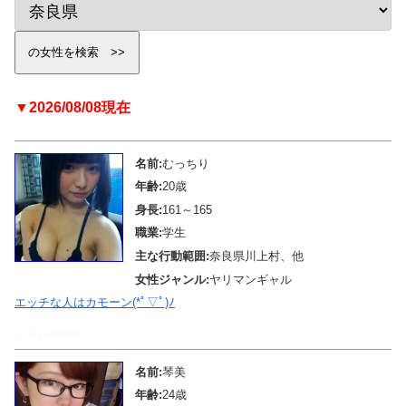
▼2026/08/08現在
名前:
むっちり
年齢:
20歳
身長:
161～165
職業:
学生
主な行動範囲:
奈良県川上村、他
女性ジャンル:
ヤリマンギャル
エッチな人はカモーン(*ﾟ▽ﾟ)ﾉ
メール待機中
名前:
琴美
年齢:
24歳