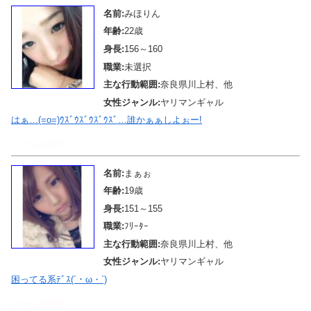
名前:
みほりん
年齢:
22歳
身長:
156～160
職業:
未選択
主な行動範囲:
奈良県川上村、他
女性ジャンル:
ヤリマンギャル
はぁ…(=o=)ｳｽﾞｳｽﾞｳｽﾞｳｽﾞ…誰かぁぁしよぉー!
メール待機中
名前:
まぁぉ
年齢:
19歳
身長:
151～155
職業:
ﾌﾘｰﾀｰ
主な行動範囲:
奈良県川上村、他
女性ジャンル:
ヤリマンギャル
困ってる系ﾃﾞｽ(´・ω・`)
メール待機中