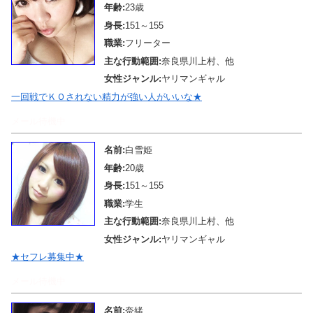
年齢:
23歳
身長:
151～155
職業:
フリーター
主な行動範囲:
奈良県川上村、他
女性ジャンル:
ヤリマンギャル
一回戦でＫＯされない精力が強い人がいいな★
メール待機中
名前:
白雪姫
年齢:
20歳
身長:
151～155
職業:
学生
主な行動範囲:
奈良県川上村、他
女性ジャンル:
ヤリマンギャル
★セフレ募集中★
メール待機中
名前:
奈緒