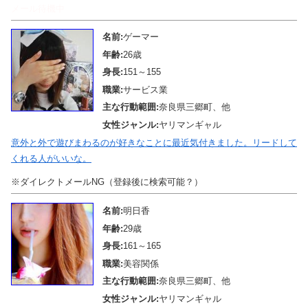
メール待機中
名前:
ゲーマー
年齢:
26歳
身長:
151～155
職業:
サービス業
主な行動範囲:
奈良県三郷町、他
女性ジャンル:
ヤリマンギャル
意外と外で遊びまわるのが好きなことに最近気付きました。リードして
くれる人がいいな。
※ダイレクトメールNG（登録後に検索可能？）
名前:
明日香
年齢:
29歳
身長:
161～165
職業:
美容関係
主な行動範囲:
奈良県三郷町、他
女性ジャンル:
ヤリマンギャル