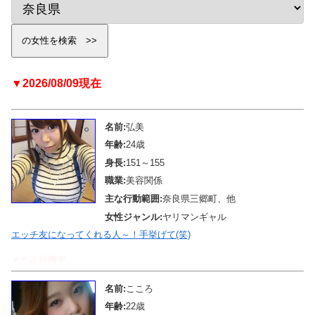
▼2026/08/09現在
名前:
弘美
年齢:
24歳
身長:
151～155
職業:
美容関係
主な行動範囲:
奈良県三郷町、他
女性ジャンル:
ヤリマンギャル
エッチ友になってくれる人～！手挙げて(笑)
メール待機中
名前:
こころ
年齢:
22歳