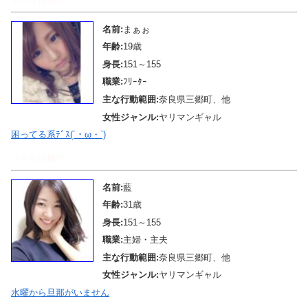
メール待機中
名前:
まぁぉ
年齢:
19歳
身長:
151～155
職業:
ﾌﾘｰﾀｰ
主な行動範囲:
奈良県三郷町、他
女性ジャンル:
ヤリマンギャル
困ってる系ﾃﾞｽ(´・ω・`)
メール待機中
名前:
藍
年齢:
31歳
身長:
151～155
職業:
主婦・主夫
主な行動範囲:
奈良県三郷町、他
女性ジャンル:
ヤリマンギャル
水曜から旦那がいません