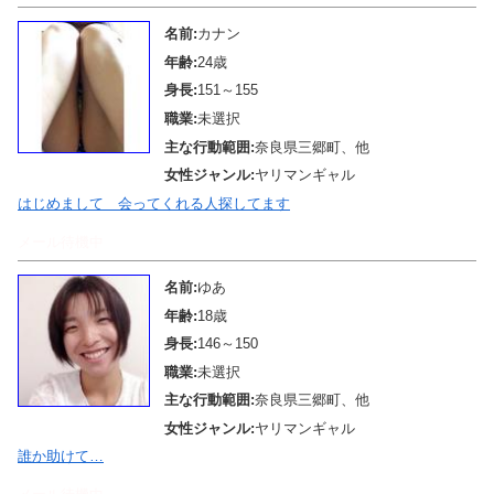
名前:
カナン
年齢:
24歳
身長:
151～155
職業:
未選択
主な行動範囲:
奈良県三郷町、他
女性ジャンル:
ヤリマンギャル
はじめまして 会ってくれる人探してます
メール待機中
名前:
ゆあ
年齢:
18歳
身長:
146～150
職業:
未選択
主な行動範囲:
奈良県三郷町、他
女性ジャンル:
ヤリマンギャル
誰か助けて…