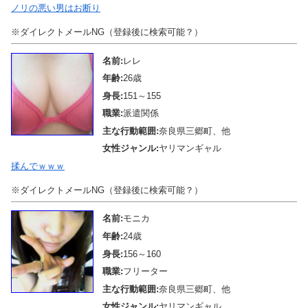
ノリの悪い男はお断り
※ダイレクトメールNG（登録後に検索可能？）
名前:
レレ
年齢:
26歳
身長:
151～155
職業:
派遣関係
主な行動範囲:
奈良県三郷町、他
女性ジャンル:
ヤリマンギャル
揉んでｗｗｗ
※ダイレクトメールNG（登録後に検索可能？）
名前:
モニカ
年齢:
24歳
身長:
156～160
職業:
フリーター
主な行動範囲:
奈良県三郷町、他
女性ジャンル:
ヤリマンギャル