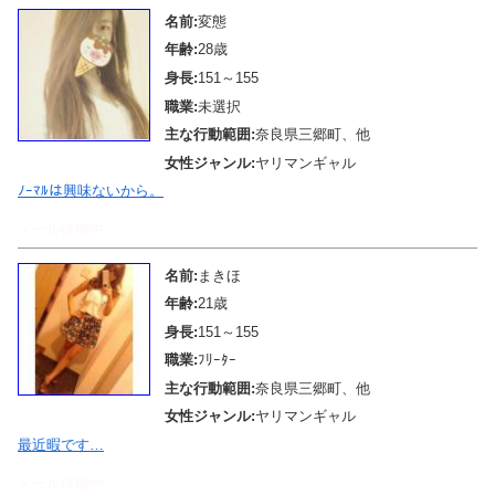
名前:
変態
年齢:
28歳
身長:
151～155
職業:
未選択
主な行動範囲:
奈良県三郷町、他
女性ジャンル:
ヤリマンギャル
ﾉｰﾏﾙは興味ないから。
メール待機中
名前:
まきほ
年齢:
21歳
身長:
151～155
職業:
ﾌﾘｰﾀｰ
主な行動範囲:
奈良県三郷町、他
女性ジャンル:
ヤリマンギャル
最近暇です…
メール待機中