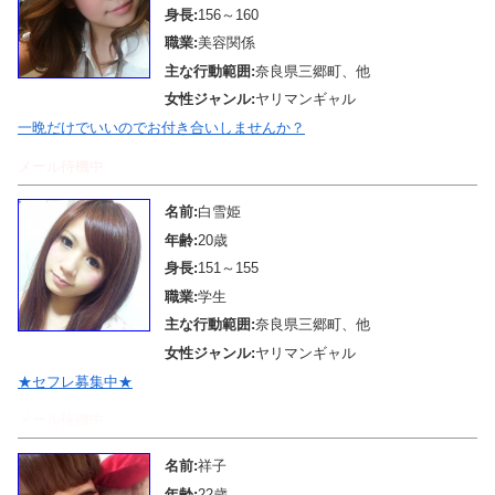
身長:
156～160
職業:
美容関係
主な行動範囲:
奈良県三郷町、他
女性ジャンル:
ヤリマンギャル
一晩だけでいいのでお付き合いしませんか？
メール待機中
名前:
白雪姫
年齢:
20歳
身長:
151～155
職業:
学生
主な行動範囲:
奈良県三郷町、他
女性ジャンル:
ヤリマンギャル
★セフレ募集中★
メール待機中
名前:
祥子
年齢:
22歳