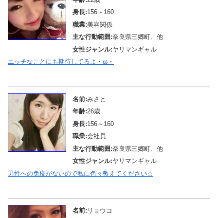
身長:
156～160
職業:
美容関係
主な行動範囲:
奈良県三郷町、他
女性ジャンル:
ヤリマンギャル
エッチなことにも期待してるよ・ω・
メール待機中
名前:
みさと
年齢:
26歳
身長:
156～160
職業:
会社員
主な行動範囲:
奈良県三郷町、他
女性ジャンル:
ヤリマンギャル
男性への免疫がないので私に色々教えてください☆
メール待機中
名前:
リョウコ