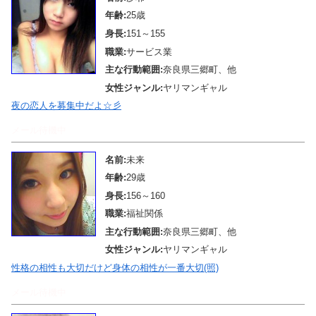
年齢:
25歳
身長:
151～155
職業:
サービス業
主な行動範囲:
奈良県三郷町、他
女性ジャンル:
ヤリマンギャル
夜の恋人を募集中だよ☆彡
メール待機中
名前:
未来
年齢:
29歳
身長:
156～160
職業:
福祉関係
主な行動範囲:
奈良県三郷町、他
女性ジャンル:
ヤリマンギャル
性格の相性も大切だけど身体の相性が一番大切(照)
メール待機中