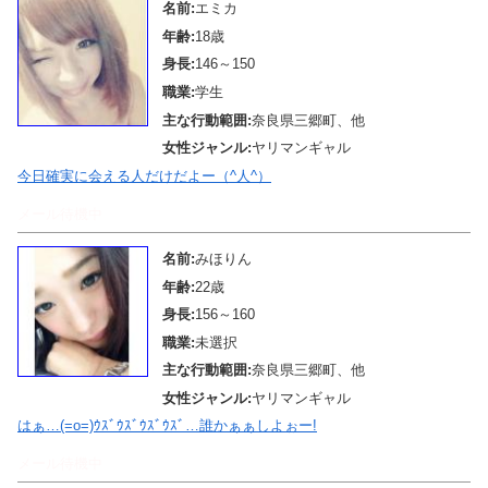
名前:
エミカ
年齢:
18歳
身長:
146～150
職業:
学生
主な行動範囲:
奈良県三郷町、他
女性ジャンル:
ヤリマンギャル
今日確実に会える人だけだよー（^人^）
メール待機中
名前:
みほりん
年齢:
22歳
身長:
156～160
職業:
未選択
主な行動範囲:
奈良県三郷町、他
女性ジャンル:
ヤリマンギャル
はぁ…(=o=)ｳｽﾞｳｽﾞｳｽﾞｳｽﾞ…誰かぁぁしよぉー!
メール待機中