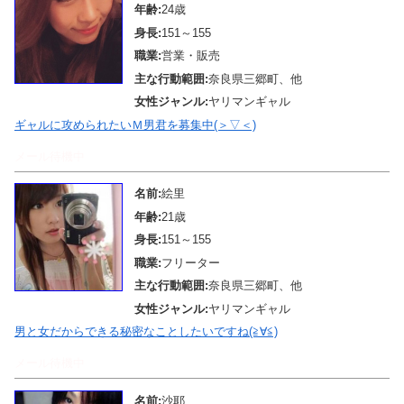
年齢:
24歳
身長:
151～155
職業:
営業・販売
主な行動範囲:
奈良県三郷町、他
女性ジャンル:
ヤリマンギャル
ギャルに攻められたいＭ男君を募集中(＞▽＜)
メール待機中
名前:
絵里
年齢:
21歳
身長:
151～155
職業:
フリーター
主な行動範囲:
奈良県三郷町、他
女性ジャンル:
ヤリマンギャル
男と女だからできる秘密なことしたいですね(≧∀≦)
メール待機中
名前:
沙耶