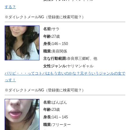
する？
※ダイレクトメールNG（登録後に検索可能？）
名前:
サラ
年齢:
27歳
身長:
146～150
職業:
美容関係
主な行動範囲:
奈良県三郷町、他
女性ジャンル:
ヤリマンギャル
パリピ・・・ってコトバはもう古いのかな？元そういうジャンルの女で
っす！
※ダイレクトメールNG（登録後に検索可能？）
名前:
ぱんぱん
年齢:
23歳
身長:
141～145
職業:
フリーター