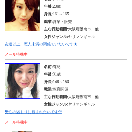
年齢:
23歳
身長:
161～165
職業:
営業・販売
主な行動範囲:
大阪府阪南市、他
女性ジャンル:
ヤリマンギャル
友達以上、恋人未満の関係でいたいです★
メール待機中
名前:
有紀
年齢:
31歳
身長:
146～150
職業:
教育関係
主な行動範囲:
大阪府阪南市、他
女性ジャンル:
ヤリマンギャル
男性の温もりに包まれたいです^^
メール待機中