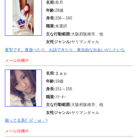
名前:
奈月
年齢:
28歳
身長:
156～160
職業:
未選択
主な行動範囲:
大阪府阪南市、他
女性ジャンル:
ヤリマンギャル
夜型です。夜遊べたり、お話できたり、夜自由な出会いがしたいな
メール待機中
名前:
まぁぉ
年齢:
19歳
身長:
151～155
職業:
ﾌﾘｰﾀｰ
主な行動範囲:
大阪府阪南市、他
女性ジャンル:
ヤリマンギャル
困ってる系ﾃﾞｽ(´・ω・`)
メール待機中