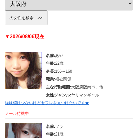
▼2026/08/06現在
名前:
あや
年齢:
22歳
身長:
156～160
職業:
福祉関係
主な行動範囲:
大阪府阪南市、他
女性ジャンル:
ヤリマンギャル
経験値は少ないけどセフレを見つけたいです★
メール待機中
名前:
ソラ
年齢:
21歳