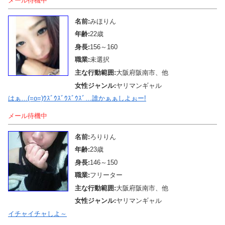
メール待機中
名前:
みほりん
年齢:
22歳
身長:
156～160
職業:
未選択
主な行動範囲:
大阪府阪南市、他
女性ジャンル:
ヤリマンギャル
はぁ…(=o=)ｳｽﾞｳｽﾞｳｽﾞｳｽﾞ…誰かぁぁしよぉー!
メール待機中
名前:
ろりりん
年齢:
23歳
身長:
146～150
職業:
フリーター
主な行動範囲:
大阪府阪南市、他
女性ジャンル:
ヤリマンギャル
イチャイチャしよ～