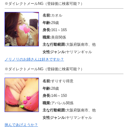
※ダイレクトメールNG（登録後に検索可能？）
名前:
カオル
年齢:
29歳
身長:
161～165
職業:
美容関係
主な行動範囲:
大阪府阪南市、他
女性ジャンル:
ヤリマンギャル
ノリノリのお姉さんは好きですか？
※ダイレクトメールNG（登録後に検索可能？）
名前:
すりすり得意
年齢:
28歳
身長:
146～150
職業:
アパレル関係
主な行動範囲:
大阪府阪南市、他
女性ジャンル:
ヤリマンギャル
挟んであげようか？