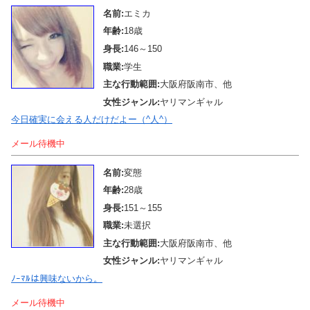
名前:
エミカ
年齢:
18歳
身長:
146～150
職業:
学生
主な行動範囲:
大阪府阪南市、他
女性ジャンル:
ヤリマンギャル
今日確実に会える人だけだよー（^人^）
メール待機中
名前:
変態
年齢:
28歳
身長:
151～155
職業:
未選択
主な行動範囲:
大阪府阪南市、他
女性ジャンル:
ヤリマンギャル
ﾉｰﾏﾙは興味ないから。
メール待機中