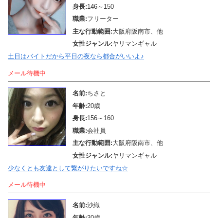
身長:
146～150
職業:
フリーター
主な行動範囲:
大阪府阪南市、他
女性ジャンル:
ヤリマンギャル
土日はバイトだから平日の夜なら都合がいいよ♪
メール待機中
名前:
ちさと
年齢:
20歳
身長:
156～160
職業:
会社員
主な行動範囲:
大阪府阪南市、他
女性ジャンル:
ヤリマンギャル
少なくとも友達として繋がりたいですね☆
メール待機中
名前:
沙織
年齢:
30歳