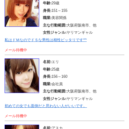
年齢:
29歳
身長:
151～155
職業:
美容関係
主な行動範囲:
大阪府阪南市、他
女性ジャンル:
ヤリマンギャル
私はドＭなのでドＳな男性は相性ピッタリです^^
メール待機中
名前:
エリ
年齢:
25歳
身長:
156～160
職業:
会社員
主な行動範囲:
大阪府阪南市、他
女性ジャンル:
ヤリマンギャル
初めての女でも面倒だと思わない人がいいです。
メール待機中
名前:
アスカ