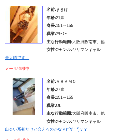
名前:
まきほ
年齢:
21歳
身長:
151～155
職業:
ﾌﾘｰﾀｰ
主な行動範囲:
大阪府阪南市、他
女性ジャンル:
ヤリマンギャル
最近暇です…
メール待機中
名前:
ＡＲＡＭＯ
年齢:
27歳
身長:
151～155
職業:
OL
主な行動範囲:
大阪府阪南市、他
女性ジャンル:
ヤリマンギャル
出会い系初だけど会えるのかなｖ(*´∀｀*)ｖ？