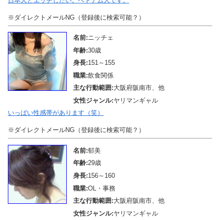
日本人とエッチしたい。ベトナム人です。
※ダイレクトメールNG（登録後に検索可能？）
名前:
ニッチェ
年齢:
30歳
身長:
151～155
職業:
飲食関係
主な行動範囲:
大阪府阪南市、他
女性ジャンル:
ヤリマンギャル
いっぱい性感帯があります（笑）
※ダイレクトメールNG（登録後に検索可能？）
名前:
郁美
年齢:
29歳
身長:
156～160
職業:
OL・事務
主な行動範囲:
大阪府阪南市、他
女性ジャンル:
ヤリマンギャル