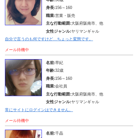
身長:
156～160
職業:
営業・販売
主な行動範囲:
大阪府阪南市、他
女性ジャンル:
ヤリマンギャル
自分で言うのも何ですけど…ちょっと変態です。
メール待機中
名前:
早紀
年齢:
32歳
身長:
156～160
職業:
会社員
主な行動範囲:
大阪府阪南市、他
女性ジャンル:
ヤリマンギャル
常にサイトにログインはできません。
メール待機中
名前:
千晶