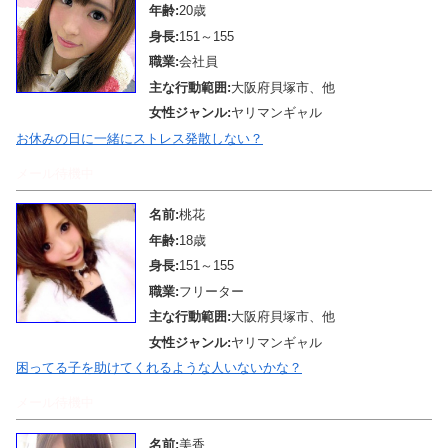
年齢:
20歳
身長:
151～155
職業:
会社員
主な行動範囲:
大阪府貝塚市、他
女性ジャンル:
ヤリマンギャル
お休みの日に一緒にストレス発散しない？
メール待機中
名前:
桃花
年齢:
18歳
身長:
151～155
職業:
フリーター
主な行動範囲:
大阪府貝塚市、他
女性ジャンル:
ヤリマンギャル
困ってる子を助けてくれるような人いないかな？
メール待機中
名前:
美香