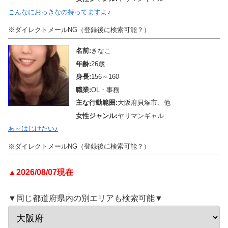
こんなにおっきなの持ってますよ♪
※ダイレクトメールNG（登録後に検索可能？）
名前:
きなこ
年齢:
26歳
身長:
156～160
職業:
OL・事務
主な行動範囲:
大阪府貝塚市、他
女性ジャンル:
ヤリマンギャル
あ～はじけたい♪
※ダイレクトメールNG（登録後に検索可能？）
▲2026/08/07現在
▼同じ都道府県内の別エリアも検索可能▼