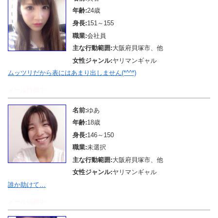
年齢:
24歳
身長:
151～155
職業:
会社員
主な行動範囲:
大阪府貝塚市、他
女性ジャンル:
ヤリマンギャル
ムッツリだから表にはあまり出しません(*^^*)
メール待機中
名前:
ゆあ
年齢:
18歳
身長:
146～150
職業:
未選択
主な行動範囲:
大阪府貝塚市、他
女性ジャンル:
ヤリマンギャル
誰か助けて…
メール待機中