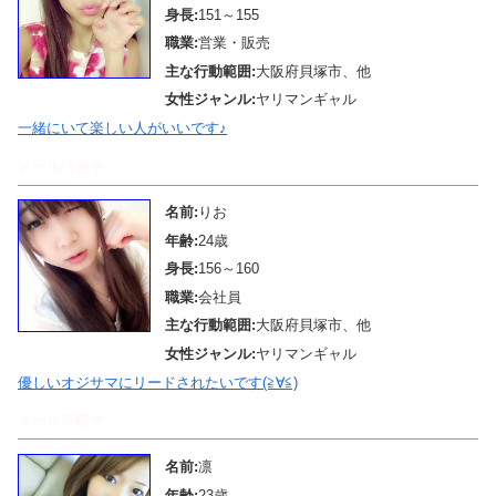
身長:
151～155
職業:
営業・販売
主な行動範囲:
大阪府貝塚市、他
女性ジャンル:
ヤリマンギャル
一緒にいて楽しい人がいいです♪
メール待機中
名前:
りお
年齢:
24歳
身長:
156～160
職業:
会社員
主な行動範囲:
大阪府貝塚市、他
女性ジャンル:
ヤリマンギャル
優しいオジサマにリードされたいです(≧∀≦)
メール待機中
名前:
凛
年齢:
23歳