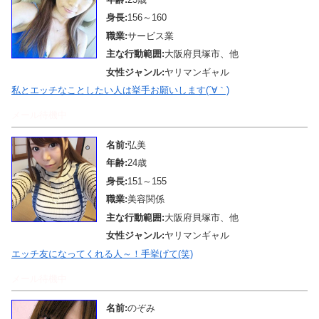
身長:
156～160
職業:
サービス業
主な行動範囲:
大阪府貝塚市、他
女性ジャンル:
ヤリマンギャル
私とエッチなことしたい人は挙手お願いします(´∀｀)
メール待機中
名前:
弘美
年齢:
24歳
身長:
151～155
職業:
美容関係
主な行動範囲:
大阪府貝塚市、他
女性ジャンル:
ヤリマンギャル
エッチ友になってくれる人～！手挙げて(笑)
メール待機中
名前:
のぞみ