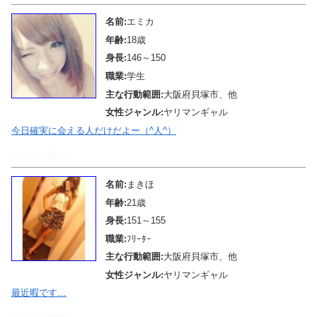
名前:
エミカ
年齢:
18歳
身長:
146～150
職業:
学生
主な行動範囲:
大阪府貝塚市、他
女性ジャンル:
ヤリマンギャル
今日確実に会える人だけだよー（^人^）
メール待機中
名前:
まきほ
年齢:
21歳
身長:
151～155
職業:
ﾌﾘｰﾀｰ
主な行動範囲:
大阪府貝塚市、他
女性ジャンル:
ヤリマンギャル
最近暇です…