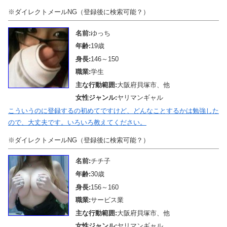
※ダイレクトメールNG（登録後に検索可能？）
名前:
ゆっち
年齢:
19歳
身長:
146～150
職業:
学生
主な行動範囲:
大阪府貝塚市、他
女性ジャンル:
ヤリマンギャル
こういうのに登録するの初めてですけど、どんなことするかは勉強した
ので、大丈夫です。いろいろ教えてください。
※ダイレクトメールNG（登録後に検索可能？）
名前:
チチ子
年齢:
30歳
身長:
156～160
職業:
サービス業
主な行動範囲:
大阪府貝塚市、他
女性ジャンル:
ヤリマンギャル