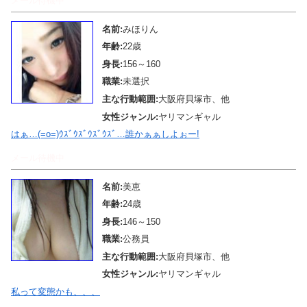
メール待機中
名前:
みほりん
年齢:
22歳
身長:
156～160
職業:
未選択
主な行動範囲:
大阪府貝塚市、他
女性ジャンル:
ヤリマンギャル
はぁ…(=o=)ｳｽﾞｳｽﾞｳｽﾞｳｽﾞ…誰かぁぁしよぉー!
メール待機中
名前:
美恵
年齢:
24歳
身長:
146～150
職業:
公務員
主な行動範囲:
大阪府貝塚市、他
女性ジャンル:
ヤリマンギャル
私って変態かも、、、