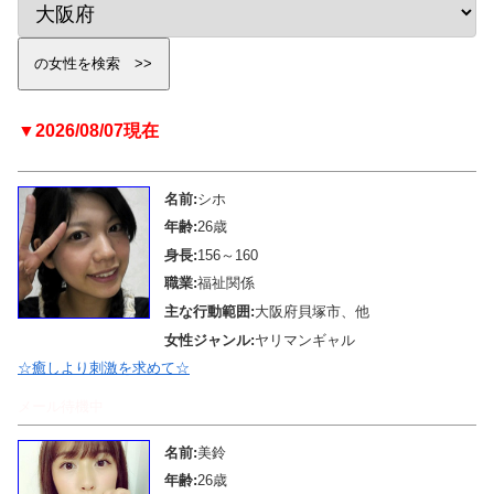
▼2026/08/07現在
名前:
シホ
年齢:
26歳
身長:
156～160
職業:
福祉関係
主な行動範囲:
大阪府貝塚市、他
女性ジャンル:
ヤリマンギャル
☆癒しより刺激を求めて☆
メール待機中
名前:
美鈴
年齢:
26歳