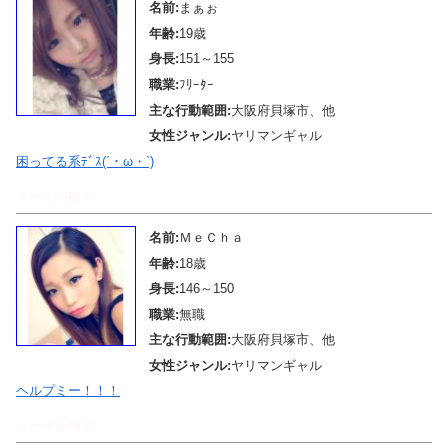
名前:
まぁぉ
年齢:
19歳
身長:
151～155
職業:
ﾌﾘｰﾀｰ
主な行動範囲:
大阪府貝塚市、他
女性ジャンル:
ヤリマンギャル
困ってる系ﾃﾞｽ(´・ω・`)
メール待機中
名前:
ＭｅＣｈａ
年齢:
18歳
身長:
146～150
職業:
無職
主な行動範囲:
大阪府貝塚市、他
女性ジャンル:
ヤリマンギャル
ヘルプミー！！！
メール待機中