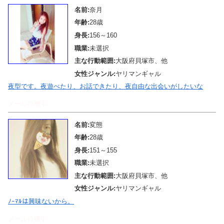
名前:
奈月
年齢:
28歳
身長:
156～160
職業:
未選択
主な行動範囲:
大阪府貝塚市、他
女性ジャンル:
ヤリマンギャル
夜型です。夜遊べたり、お話できたり、夜自由な出会いがしたいな
メール待機中
名前:
変態
年齢:
28歳
身長:
151～155
職業:
未選択
主な行動範囲:
大阪府貝塚市、他
女性ジャンル:
ヤリマンギャル
ﾉｰﾏﾙは興味ないから。
メール待機中