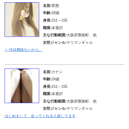
名前:
変態
年齢:
28歳
身長:
151～155
職業:
未選択
主な行動範囲:
大阪府豊能町、他
女性ジャンル:
ヤリマンギャル
ﾉｰﾏﾙは興味ないから。
メール待機中
名前:
カナン
年齢:
24歳
身長:
151～155
職業:
未選択
主な行動範囲:
大阪府豊能町、他
女性ジャンル:
ヤリマンギャル
はじめまして 会ってくれる人探してます
メール待機中