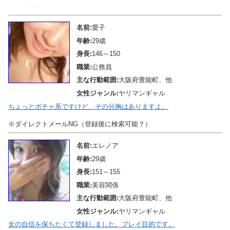
メール待機中
名前:
愛子
年齢:
29歳
身長:
146～150
職業:
公務員
主な行動範囲:
大阪府豊能町、他
女性ジャンル:
ヤリマンギャル
ちょっとポチャ系ですけど、その分胸はありますよ。
※ダイレクトメールNG（登録後に検索可能？）
名前:
エレノア
年齢:
29歳
身長:
151～155
職業:
美容関係
主な行動範囲:
大阪府豊能町、他
女性ジャンル:
ヤリマンギャル
女の自信を保ちたくて登録しました。プレイ目的です。