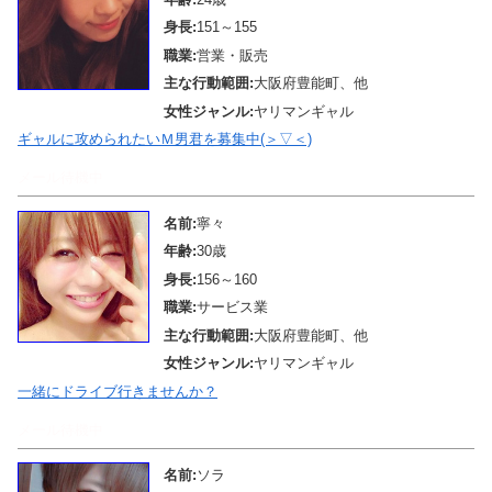
身長:
151～155
職業:
営業・販売
主な行動範囲:
大阪府豊能町、他
女性ジャンル:
ヤリマンギャル
ギャルに攻められたいＭ男君を募集中(＞▽＜)
メール待機中
名前:
寧々
年齢:
30歳
身長:
156～160
職業:
サービス業
主な行動範囲:
大阪府豊能町、他
女性ジャンル:
ヤリマンギャル
一緒にドライブ行きませんか？
メール待機中
名前:
ソラ