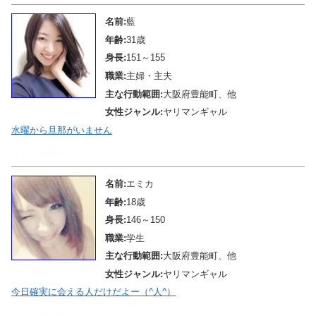
名前:
藍
年齢:
31歳
身長:
151～155
職業:
主婦・主夫
主な行動範囲:
大阪府豊能町、他
女性ジャンル:
ヤリマンギャル
水曜から旦那がいません
メール待機中
名前:
エミカ
年齢:
18歳
身長:
146～150
職業:
学生
主な行動範囲:
大阪府豊能町、他
女性ジャンル:
ヤリマンギャル
今日確実に会える人だけだよー（^人^）