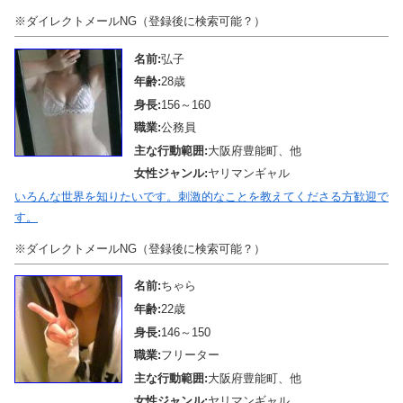
※ダイレクトメールNG（登録後に検索可能？）
名前:
弘子
年齢:
28歳
身長:
156～160
職業:
公務員
主な行動範囲:
大阪府豊能町、他
女性ジャンル:
ヤリマンギャル
いろんな世界を知りたいです。刺激的なことを教えてくださる方歓迎で
す。
※ダイレクトメールNG（登録後に検索可能？）
名前:
ちゃら
年齢:
22歳
身長:
146～150
職業:
フリーター
主な行動範囲:
大阪府豊能町、他
女性ジャンル:
ヤリマンギャル