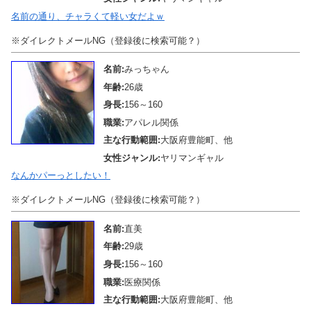
名前の通り、チャラくて軽い女だよｗ
※ダイレクトメールNG（登録後に検索可能？）
名前:
みっちゃん
年齢:
26歳
身長:
156～160
職業:
アパレル関係
主な行動範囲:
大阪府豊能町、他
女性ジャンル:
ヤリマンギャル
なんかパーっとしたい！
※ダイレクトメールNG（登録後に検索可能？）
名前:
直美
年齢:
29歳
身長:
156～160
職業:
医療関係
主な行動範囲:
大阪府豊能町、他