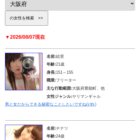
▼2026/08/07現在
名前:
絵里
年齢:
21歳
身長:
151～155
職業:
フリーター
主な行動範囲:
大阪府豊能町、他
女性ジャンル:
ヤリマンギャル
男と女だからできる秘密なことしたいですね(≧∀≦)
メール待機中
名前:
チナツ
年齢:
24歳