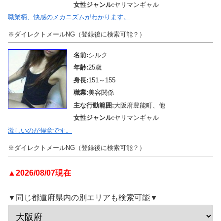
女性ジャンル:
ヤリマンギャル
職業柄、快感のメカニズムがわかります。
※ダイレクトメールNG（登録後に検索可能？）
名前:
シルク
年齢:
25歳
身長:
151～155
職業:
美容関係
主な行動範囲:
大阪府豊能町、他
女性ジャンル:
ヤリマンギャル
激しいのが得意です。
※ダイレクトメールNG（登録後に検索可能？）
▲2026/08/07現在
▼同じ都道府県内の別エリアも検索可能▼