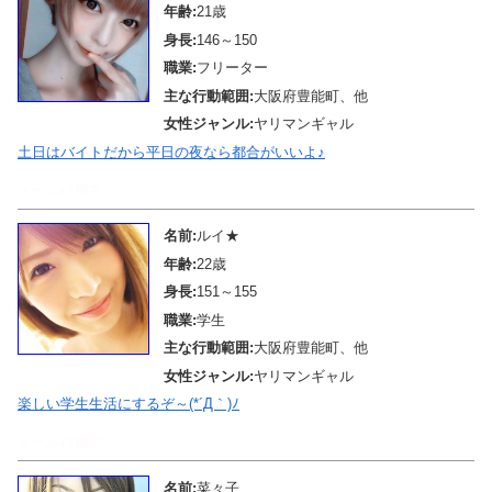
年齢:
21歳
身長:
146～150
職業:
フリーター
主な行動範囲:
大阪府豊能町、他
女性ジャンル:
ヤリマンギャル
土日はバイトだから平日の夜なら都合がいいよ♪
メール待機中
名前:
ルイ★
年齢:
22歳
身長:
151～155
職業:
学生
主な行動範囲:
大阪府豊能町、他
女性ジャンル:
ヤリマンギャル
楽しい学生生活にするぞ～(*´Д｀)ﾉ
メール待機中
名前:
菜々子