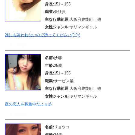
身長:
151～155
職業:
会社員
主な行動範囲:
大阪府豊能町、他
女性ジャンル:
ヤリマンギャル
誰にも誘われないので誘ってください(^-^)/
メール待機中
名前:
沙耶
年齢:
25歳
身長:
151～155
職業:
サービス業
主な行動範囲:
大阪府豊能町、他
女性ジャンル:
ヤリマンギャル
夜の恋人を募集中だよ☆彡
メール待機中
名前:
リョウコ
年齢:
24歳