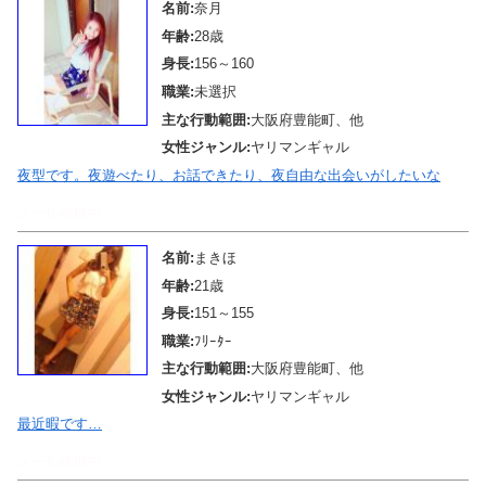
名前:
奈月
年齢:
28歳
身長:
156～160
職業:
未選択
主な行動範囲:
大阪府豊能町、他
女性ジャンル:
ヤリマンギャル
夜型です。夜遊べたり、お話できたり、夜自由な出会いがしたいな
メール待機中
名前:
まきほ
年齢:
21歳
身長:
151～155
職業:
ﾌﾘｰﾀｰ
主な行動範囲:
大阪府豊能町、他
女性ジャンル:
ヤリマンギャル
最近暇です…
メール待機中