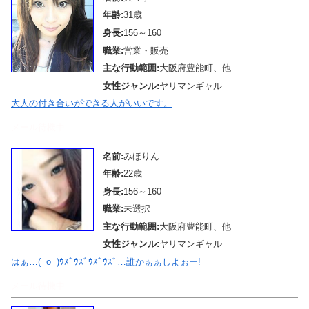
年齢:
31歳
身長:
156～160
職業:
営業・販売
主な行動範囲:
大阪府豊能町、他
女性ジャンル:
ヤリマンギャル
大人の付き合いができる人がいいです。
メール待機中
名前:
みほりん
年齢:
22歳
身長:
156～160
職業:
未選択
主な行動範囲:
大阪府豊能町、他
女性ジャンル:
ヤリマンギャル
はぁ…(=o=)ｳｽﾞｳｽﾞｳｽﾞｳｽﾞ…誰かぁぁしよぉー!
メール待機中