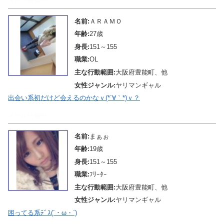
メール待機中
名前:
ＡＲＡＭＯ
年齢:
27歳
身長:
151～155
職業:
OL
主な行動範囲:
大阪府豊能町、他
女性ジャンル:
ヤリマンギャル
出会い系初だけど会えるのかなｖ(*´∀｀*)ｖ？
メール待機中
名前:
まぁぉ
年齢:
19歳
身長:
151～155
職業:
ﾌﾘｰﾀｰ
主な行動範囲:
大阪府豊能町、他
女性ジャンル:
ヤリマンギャル
困ってる系ﾃﾞｽ(´・ω・`)