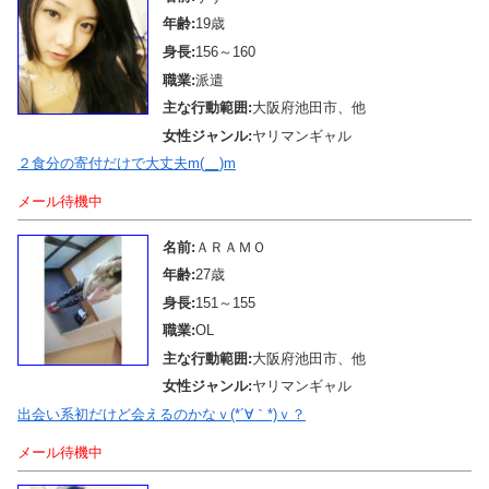
年齢:
19歳
身長:
156～160
職業:
派遣
主な行動範囲:
大阪府池田市、他
女性ジャンル:
ヤリマンギャル
２食分の寄付だけで大丈夫m(__)m
メール待機中
名前:
ＡＲＡＭＯ
年齢:
27歳
身長:
151～155
職業:
OL
主な行動範囲:
大阪府池田市、他
女性ジャンル:
ヤリマンギャル
出会い系初だけど会えるのかなｖ(*´∀｀*)ｖ？
メール待機中