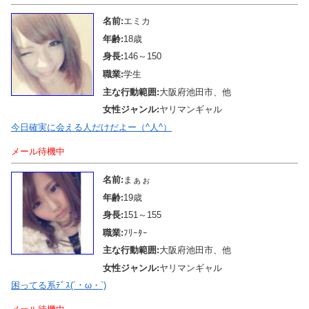
名前:
エミカ
年齢:
18歳
身長:
146～150
職業:
学生
主な行動範囲:
大阪府池田市、他
女性ジャンル:
ヤリマンギャル
今日確実に会える人だけだよー（^人^）
メール待機中
名前:
まぁぉ
年齢:
19歳
身長:
151～155
職業:
ﾌﾘｰﾀｰ
主な行動範囲:
大阪府池田市、他
女性ジャンル:
ヤリマンギャル
困ってる系ﾃﾞｽ(´・ω・`)