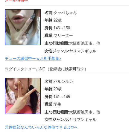
メール待機中
名前:
クッパちゃん
年齢:
22歳
身長:
146～150
職業:
フリーター
主な行動範囲:
大阪府池田市、他
女性ジャンル:
ヤリマンギャル
チューの練習中ーｗお相手募集♪
※ダイレクトメールNG（登録後に検索可能？）
名前:
パルンルン
年齢:
20歳
身長:
141～145
職業:
学生
主な行動範囲:
大阪府池田市、他
女性ジャンル:
ヤリマンギャル
元体操部なんでいろんな体位できるよｴﾍﾍ