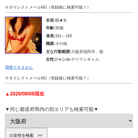
※ダイレクトメールNG（登録後に検索可能？）
名前:
痴★女
年齢:
30歳
身長:
161～165
職業:
その他
主な行動範囲:
大阪府池田市、他
女性ジャンル:
ヤリマンギャル
我慢できません
※ダイレクトメールNG（登録後に検索可能？）
▲2026/08/08現在
▼同じ都道府県内の別エリアも検索可能▼