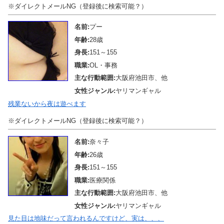
※ダイレクトメールNG（登録後に検索可能？）
名前:
プー
年齢:
28歳
身長:
151～155
職業:
OL・事務
主な行動範囲:
大阪府池田市、他
女性ジャンル:
ヤリマンギャル
残業ないから夜は遊べます
※ダイレクトメールNG（登録後に検索可能？）
名前:
奈々子
年齢:
26歳
身長:
151～155
職業:
医療関係
主な行動範囲:
大阪府池田市、他
女性ジャンル:
ヤリマンギャル
見た目は地味だって言われるんですけど、実は、、、