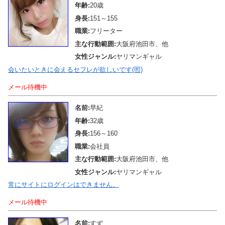
年齢:
20歳
身長:
151～155
職業:
フリーター
主な行動範囲:
大阪府池田市、他
女性ジャンル:
ヤリマンギャル
会いたいときに会えるセフレが欲しいです(照)
メール待機中
名前:
早紀
年齢:
32歳
身長:
156～160
職業:
会社員
主な行動範囲:
大阪府池田市、他
女性ジャンル:
ヤリマンギャル
常にサイトにログインはできません。
メール待機中
名前:
すず