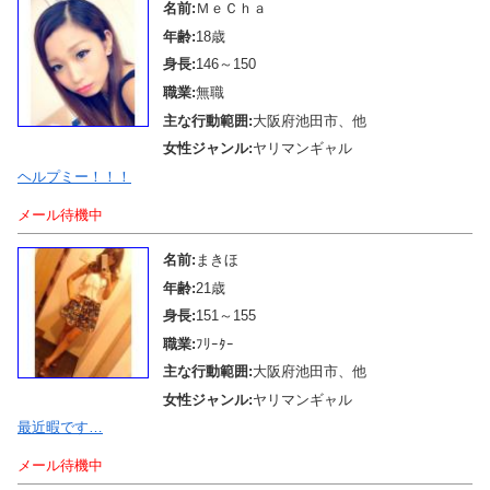
名前:
ＭｅＣｈａ
年齢:
18歳
身長:
146～150
職業:
無職
主な行動範囲:
大阪府池田市、他
女性ジャンル:
ヤリマンギャル
ヘルプミー！！！
メール待機中
名前:
まきほ
年齢:
21歳
身長:
151～155
職業:
ﾌﾘｰﾀｰ
主な行動範囲:
大阪府池田市、他
女性ジャンル:
ヤリマンギャル
最近暇です…
メール待機中