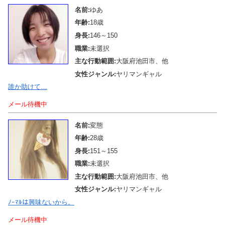
名前:
ゆあ
年齢:
18歳
身長:
146～150
職業:
未選択
主な行動範囲:
大阪府池田市、他
女性ジャンル:
ヤリマンギャル
誰か助けて…
メール待機中
名前:
変態
年齢:
28歳
身長:
151～155
職業:
未選択
主な行動範囲:
大阪府池田市、他
女性ジャンル:
ヤリマンギャル
ﾉｰﾏﾙは興味ないから。
メール待機中