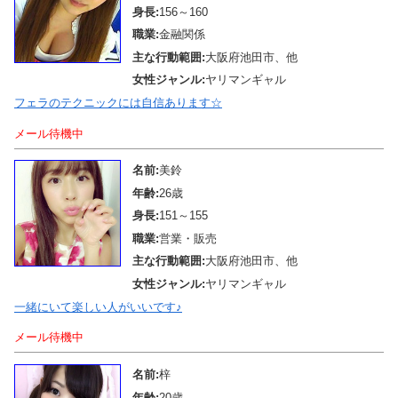
身長:
156～160
職業:
金融関係
主な行動範囲:
大阪府池田市、他
女性ジャンル:
ヤリマンギャル
フェラのテクニックには自信あります☆
メール待機中
名前:
美鈴
年齢:
26歳
身長:
151～155
職業:
営業・販売
主な行動範囲:
大阪府池田市、他
女性ジャンル:
ヤリマンギャル
一緒にいて楽しい人がいいです♪
メール待機中
名前:
梓
年齢:
20歳