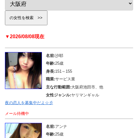
▼2026/08/08現在
名前:
沙耶
年齢:
25歳
身長:
151～155
職業:
サービス業
主な行動範囲:
大阪府池田市、他
女性ジャンル:
ヤリマンギャル
夜の恋人を募集中だよ☆彡
メール待機中
名前:
アンナ
年齢:
25歳