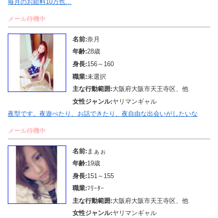
毎月のお給料10万也…
メール待機中
名前:
奈月
年齢:
28歳
身長:
156～160
職業:
未選択
主な行動範囲:
大阪府大阪市天王寺区、他
女性ジャンル:
ヤリマンギャル
夜型です。夜遊べたり、お話できたり、夜自由な出会いがしたいな
メール待機中
名前:
まぁぉ
年齢:
19歳
身長:
151～155
職業:
ﾌﾘｰﾀｰ
主な行動範囲:
大阪府大阪市天王寺区、他
女性ジャンル:
ヤリマンギャル