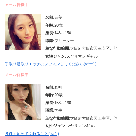
メール待機中
名前:
麻美
年齢:
20歳
身長:
146～150
職業:
フリーター
主な行動範囲:
大阪府大阪市天王寺区、他
女性ジャンル:
ヤリマンギャル
手取り足取りエッチのレッスンしてください(v^ーﾟ)
メール待機中
名前:
真帆
年齢:
20歳
身長:
156～160
職業:
学生
主な行動範囲:
大阪府大阪市天王寺区、他
女性ジャンル:
ヤリマンギャル
条件：泊めてくれること(´ω｀)