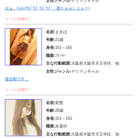
女性ジャンル:
ヤリマンギャル
はぁ…(=o=)ｳｽﾞｳｽﾞｳｽﾞｳｽﾞ…誰かぁぁしよぉー!
メール待機中
名前:
まきほ
年齢:
21歳
身長:
151～155
職業:
ﾌﾘｰﾀｰ
主な行動範囲:
大阪府大阪市天王寺区、他
女性ジャンル:
ヤリマンギャル
最近暇です…
メール待機中
名前:
変態
年齢:
28歳
身長:
151～155
職業:
未選択
主な行動範囲:
大阪府大阪市天王寺区、他