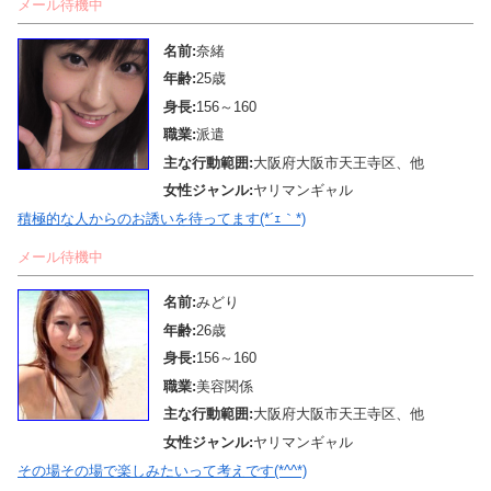
メール待機中
名前:
奈緒
年齢:
25歳
身長:
156～160
職業:
派遣
主な行動範囲:
大阪府大阪市天王寺区、他
女性ジャンル:
ヤリマンギャル
積極的な人からのお誘いを待ってます(*´ｪ｀*)
メール待機中
名前:
みどり
年齢:
26歳
身長:
156～160
職業:
美容関係
主な行動範囲:
大阪府大阪市天王寺区、他
女性ジャンル:
ヤリマンギャル
その場その場で楽しみたいって考えです(*^^*)