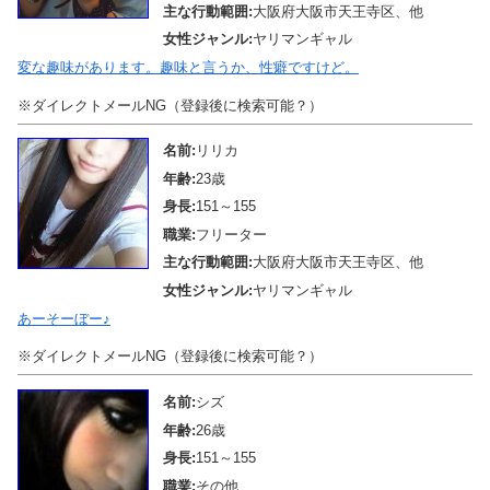
主な行動範囲:
大阪府大阪市天王寺区、他
女性ジャンル:
ヤリマンギャル
変な趣味があります。趣味と言うか、性癖ですけど。
※ダイレクトメールNG（登録後に検索可能？）
名前:
リリカ
年齢:
23歳
身長:
151～155
職業:
フリーター
主な行動範囲:
大阪府大阪市天王寺区、他
女性ジャンル:
ヤリマンギャル
あーそーぼー♪
※ダイレクトメールNG（登録後に検索可能？）
名前:
シズ
年齢:
26歳
身長:
151～155
職業:
その他