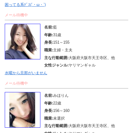
困ってる系ﾃﾞｽ(´・ω・`)
メール待機中
名前:
藍
年齢:
31歳
身長:
151～155
職業:
主婦・主夫
主な行動範囲:
大阪府大阪市天王寺区、他
女性ジャンル:
ヤリマンギャル
水曜から旦那がいません
メール待機中
名前:
みほりん
年齢:
22歳
身長:
156～160
職業:
未選択
主な行動範囲:
大阪府大阪市天王寺区、他