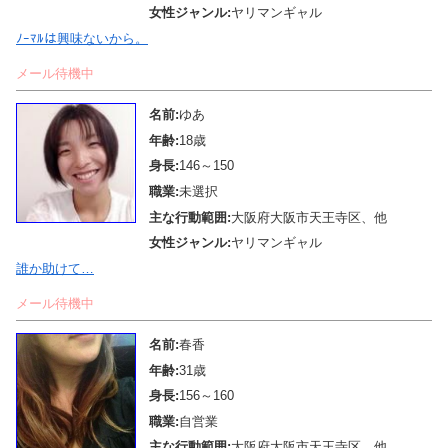
女性ジャンル:
ヤリマンギャル
ﾉｰﾏﾙは興味ないから。
メール待機中
名前:
ゆあ
年齢:
18歳
身長:
146～150
職業:
未選択
主な行動範囲:
大阪府大阪市天王寺区、他
女性ジャンル:
ヤリマンギャル
誰か助けて…
メール待機中
名前:
春香
年齢:
31歳
身長:
156～160
職業:
自営業
主な行動範囲:
大阪府大阪市天王寺区、他