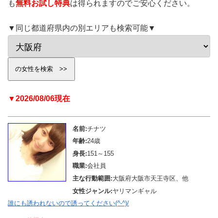
も
無料お試し特典
は得られますのでご安心ください。
▼同じ都道府県内の別エリアも検索可能▼
▼2026/08/06現在
名前:
チナツ
年齢:
24歳
身長:
151～155
職業:
会社員
主な行動範囲:
大阪府大阪市天王寺区、他
女性ジャンル:
ヤリマンギャル
誰にも誘われないので誘ってください(^-^)/