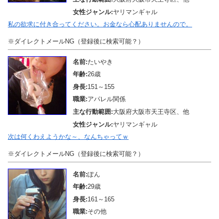
女性ジャンル:
ヤリマンギャル
私の欲求に付き合ってください。お金なら心配ありませんので。
※ダイレクトメールNG（登録後に検索可能？）
名前:
たいやき
年齢:
26歳
身長:
151～155
職業:
アパレル関係
主な行動範囲:
大阪府大阪市天王寺区、他
女性ジャンル:
ヤリマンギャル
次は何くわえようかな～、なんちゃってｗ
※ダイレクトメールNG（登録後に検索可能？）
名前:
ぽん
年齢:
29歳
身長:
161～165
職業:
その他