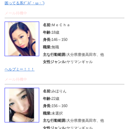
困ってる系ﾃﾞｽ(´・ω・`)
メール待機中
名前:
ＭｅＣｈａ
年齢:
18歳
身長:
146～150
職業:
無職
主な行動範囲:
大分県豊後高田市、他
女性ジャンル:
ヤリマンギャル
ヘルプミー！！！
メール待機中
名前:
みほりん
年齢:
22歳
身長:
156～160
職業:
未選択
主な行動範囲:
大分県豊後高田市、他
女性ジャンル:
ヤリマンギャル