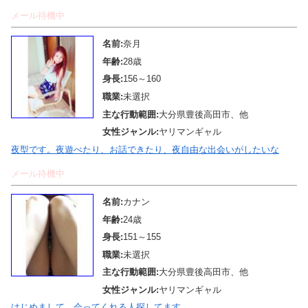
メール待機中
名前:
奈月
年齢:
28歳
身長:
156～160
職業:
未選択
主な行動範囲:
大分県豊後高田市、他
女性ジャンル:
ヤリマンギャル
夜型です。夜遊べたり、お話できたり、夜自由な出会いがしたいな
メール待機中
名前:
カナン
年齢:
24歳
身長:
151～155
職業:
未選択
主な行動範囲:
大分県豊後高田市、他
女性ジャンル:
ヤリマンギャル
はじめまして 会ってくれる人探してます