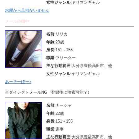
女性ジャンル:
ヤリマンギャル
水曜から旦那がいません
メール待機中
名前:
リリカ
年齢:
23歳
身長:
151～155
職業:
フリーター
主な行動範囲:
大分県豊後高田市、他
女性ジャンル:
ヤリマンギャル
あーそーぼー♪
※ダイレクトメールNG（登録後に検索可能？）
名前:
ナーシャ
年齢:
22歳
身長:
151～155
職業:
家事
主な行動範囲:
大分県豊後高田市、他