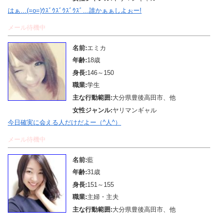
はぁ…(=o=)ｳｽﾞｳｽﾞｳｽﾞｳｽﾞ…誰かぁぁしよぉー!
メール待機中
名前:
エミカ
年齢:
18歳
身長:
146～150
職業:
学生
主な行動範囲:
大分県豊後高田市、他
女性ジャンル:
ヤリマンギャル
今日確実に会える人だけだよー（^人^）
メール待機中
名前:
藍
年齢:
31歳
身長:
151～155
職業:
主婦・主夫
主な行動範囲:
大分県豊後高田市、他