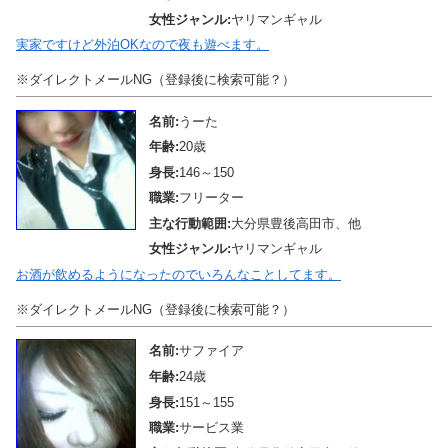
女性ジャンル:
ヤリマンギャル
実家ですけど外泊OKなので夜も遊べます。
※ダイレクトメールNG（登録後に検索可能？）
名前:
うーた
年齢:
20歳
身長:
146～150
職業:
フリーター
主な行動範囲:
大分県豊後高田市、他
女性ジャンル:
ヤリマンギャル
お酒が飲めるようになったのでいろんなことしてます。
※ダイレクトメールNG（登録後に検索可能？）
名前:
サファイア
年齢:
24歳
身長:
151～155
職業:
サービス業