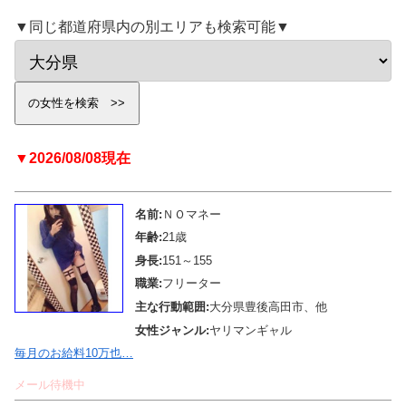
▼同じ都道府県内の別エリアも検索可能▼
▼2026/08/08現在
名前:
ＮＯマネー
年齢:
21歳
身長:
151～155
職業:
フリーター
主な行動範囲:
大分県豊後高田市、他
女性ジャンル:
ヤリマンギャル
毎月のお給料10万也…
メール待機中