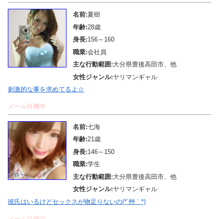
名前:
夏樹
年齢:
28歳
身長:
156～160
職業:
会社員
主な行動範囲:
大分県豊後高田市、他
女性ジャンル:
ヤリマンギャル
刺激的な事を求めてるよ☆
メール待機中
名前:
七海
年齢:
21歳
身長:
146～150
職業:
学生
主な行動範囲:
大分県豊後高田市、他
女性ジャンル:
ヤリマンギャル
彼氏はいるけどセックスが物足りないの(*´艸｀*)
メール待機中