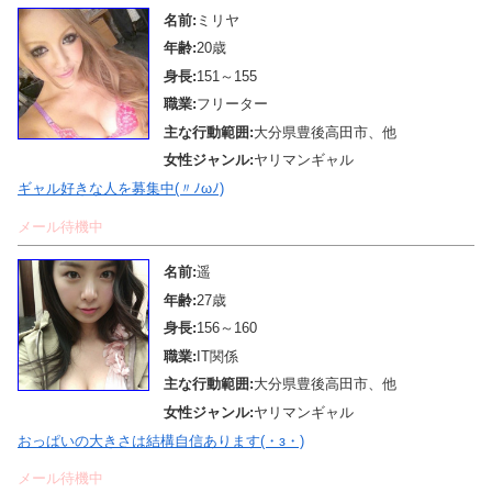
名前:
ミリヤ
年齢:
20歳
身長:
151～155
職業:
フリーター
主な行動範囲:
大分県豊後高田市、他
女性ジャンル:
ヤリマンギャル
ギャル好きな人を募集中(〃ﾉωﾉ)
メール待機中
名前:
遥
年齢:
27歳
身長:
156～160
職業:
IT関係
主な行動範囲:
大分県豊後高田市、他
女性ジャンル:
ヤリマンギャル
おっぱいの大きさは結構自信あります(・з・)
メール待機中