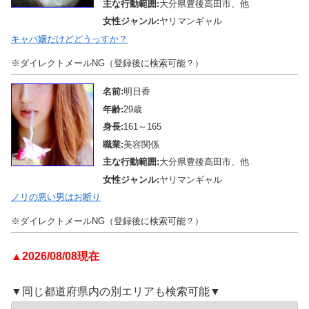
主な行動範囲:
大分県豊後高田市、他
女性ジャンル:
ヤリマンギャル
キャバ嬢だけどどうっすか？
※ダイレクトメールNG（登録後に検索可能？）
名前:
明日香
年齢:
29歳
身長:
161～165
職業:
美容関係
主な行動範囲:
大分県豊後高田市、他
女性ジャンル:
ヤリマンギャル
ノリの悪い男はお断り
※ダイレクトメールNG（登録後に検索可能？）
▲2026/08/08現在
▼同じ都道府県内の別エリアも検索可能▼