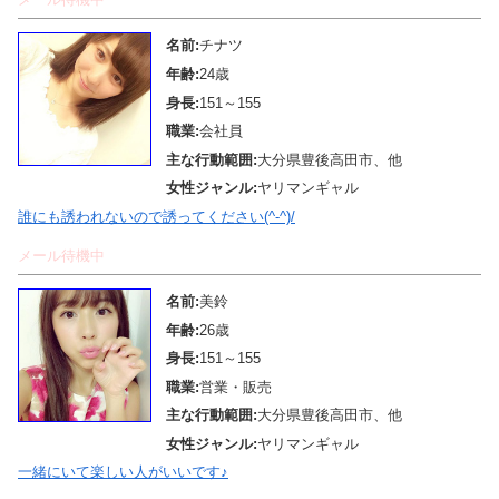
名前:
チナツ
年齢:
24歳
身長:
151～155
職業:
会社員
主な行動範囲:
大分県豊後高田市、他
女性ジャンル:
ヤリマンギャル
誰にも誘われないので誘ってください(^-^)/
メール待機中
名前:
美鈴
年齢:
26歳
身長:
151～155
職業:
営業・販売
主な行動範囲:
大分県豊後高田市、他
女性ジャンル:
ヤリマンギャル
一緒にいて楽しい人がいいです♪