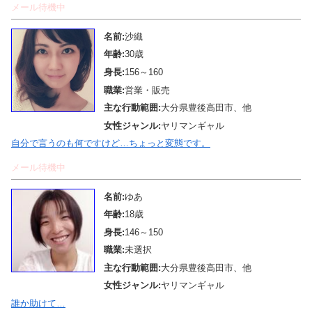
メール待機中
名前:
沙織
年齢:
30歳
身長:
156～160
職業:
営業・販売
主な行動範囲:
大分県豊後高田市、他
女性ジャンル:
ヤリマンギャル
自分で言うのも何ですけど…ちょっと変態です。
メール待機中
名前:
ゆあ
年齢:
18歳
身長:
146～150
職業:
未選択
主な行動範囲:
大分県豊後高田市、他
女性ジャンル:
ヤリマンギャル
誰か助けて…