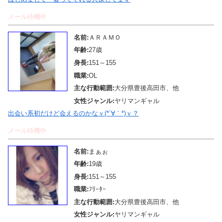
メール待機中
名前:
ＡＲＡＭＯ
年齢:
27歳
身長:
151～155
職業:
OL
主な行動範囲:
大分県豊後高田市、他
女性ジャンル:
ヤリマンギャル
出会い系初だけど会えるのかなｖ(*´∀｀*)ｖ？
メール待機中
名前:
まぁぉ
年齢:
19歳
身長:
151～155
職業:
ﾌﾘｰﾀｰ
主な行動範囲:
大分県豊後高田市、他
女性ジャンル:
ヤリマンギャル