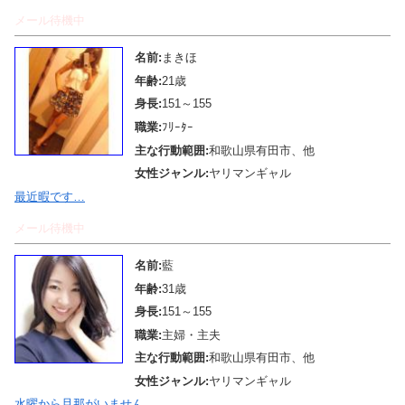
メール待機中
名前:
まきほ
年齢:
21歳
身長:
151～155
職業:
ﾌﾘｰﾀｰ
主な行動範囲:
和歌山県有田市、他
女性ジャンル:
ヤリマンギャル
最近暇です…
メール待機中
名前:
藍
年齢:
31歳
身長:
151～155
職業:
主婦・主夫
主な行動範囲:
和歌山県有田市、他
女性ジャンル:
ヤリマンギャル
水曜から旦那がいません