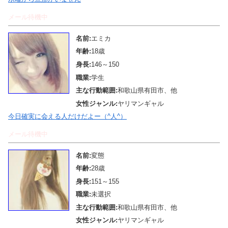
メール待機中
名前:
エミカ
年齢:
18歳
身長:
146～150
職業:
学生
主な行動範囲:
和歌山県有田市、他
女性ジャンル:
ヤリマンギャル
今日確実に会える人だけだよー（^人^）
メール待機中
名前:
変態
年齢:
28歳
身長:
151～155
職業:
未選択
主な行動範囲:
和歌山県有田市、他
女性ジャンル:
ヤリマンギャル