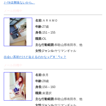
ﾉｰﾏﾙは興味ないから。
メール待機中
名前:
ＡＲＡＭＯ
年齢:
27歳
身長:
151～155
職業:
OL
主な行動範囲:
和歌山県有田市、他
女性ジャンル:
ヤリマンギャル
出会い系初だけど会えるのかなｖ(*´∀｀*)ｖ？
メール待機中
名前:
奈月
年齢:
28歳
身長:
156～160
職業:
未選択
主な行動範囲:
和歌山県有田市、他
女性ジャンル:
ヤリマンギャル