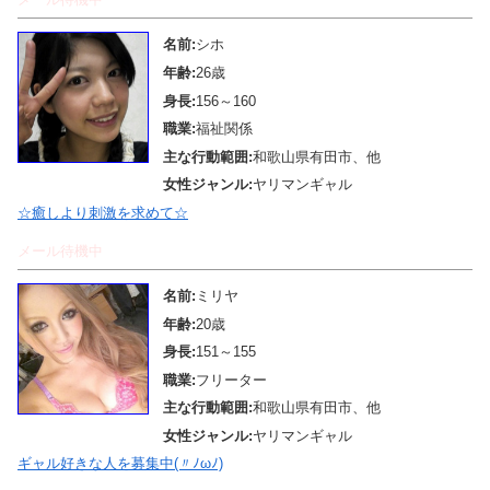
名前:
シホ
年齢:
26歳
身長:
156～160
職業:
福祉関係
主な行動範囲:
和歌山県有田市、他
女性ジャンル:
ヤリマンギャル
☆癒しより刺激を求めて☆
メール待機中
名前:
ミリヤ
年齢:
20歳
身長:
151～155
職業:
フリーター
主な行動範囲:
和歌山県有田市、他
女性ジャンル:
ヤリマンギャル
ギャル好きな人を募集中(〃ﾉωﾉ)