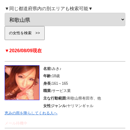
▼同じ都道府県内の別エリアも検索可能▼
▼2026/08/09現在
名前:
みき♪
年齢:
18歳
身長:
161～165
職業:
サービス業
主な行動範囲:
和歌山県有田市、他
女性ジャンル:
ヤリマンギャル
恵みの雨を降らしてくれる人へ
メール待機中