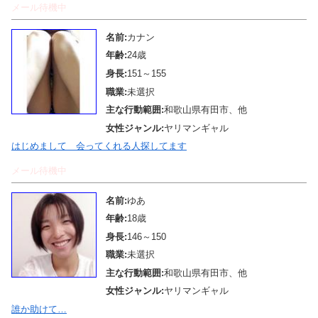
メール待機中
名前:
カナン
年齢:
24歳
身長:
151～155
職業:
未選択
主な行動範囲:
和歌山県有田市、他
女性ジャンル:
ヤリマンギャル
はじめまして 会ってくれる人探してます
メール待機中
名前:
ゆあ
年齢:
18歳
身長:
146～150
職業:
未選択
主な行動範囲:
和歌山県有田市、他
女性ジャンル:
ヤリマンギャル
誰か助けて…