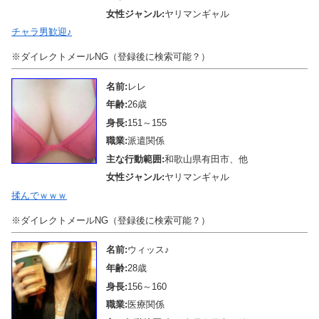
女性ジャンル:
ヤリマンギャル
チャラ男歓迎♪
※ダイレクトメールNG（登録後に検索可能？）
名前:
レレ
年齢:
26歳
身長:
151～155
職業:
派遣関係
主な行動範囲:
和歌山県有田市、他
女性ジャンル:
ヤリマンギャル
揉んでｗｗｗ
※ダイレクトメールNG（登録後に検索可能？）
名前:
ウィッス♪
年齢:
28歳
身長:
156～160
職業:
医療関係