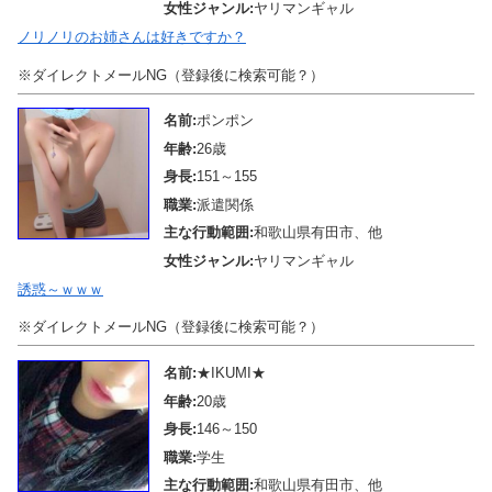
女性ジャンル:
ヤリマンギャル
ノリノリのお姉さんは好きですか？
※ダイレクトメールNG（登録後に検索可能？）
名前:
ポンポン
年齢:
26歳
身長:
151～155
職業:
派遣関係
主な行動範囲:
和歌山県有田市、他
女性ジャンル:
ヤリマンギャル
誘惑～ｗｗｗ
※ダイレクトメールNG（登録後に検索可能？）
名前:
★IKUMI★
年齢:
20歳
身長:
146～150
職業:
学生
主な行動範囲:
和歌山県有田市、他