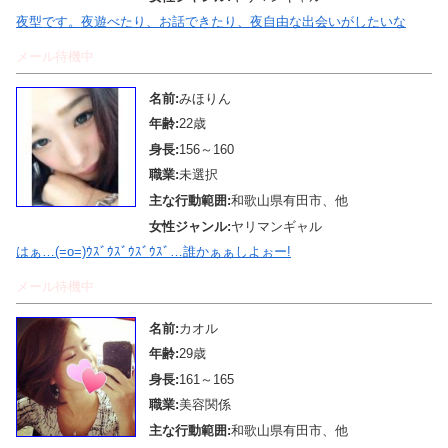
夜型です。夜遊べたり、お話できたり、夜自由な出会いがしたいな
メール待機中
名前:
みほりん
年齢:
22歳
身長:
156～160
職業:
未選択
主な行動範囲:
和歌山県有田市、他
女性ジャンル:
ヤリマンギャル
はぁ…(=o=)ｳｽﾞｳｽﾞｳｽﾞｳｽﾞ…誰かぁぁしよぉー!
メール待機中
名前:
カオル
年齢:
29歳
身長:
161～165
職業:
美容関係
主な行動範囲:
和歌山県有田市、他