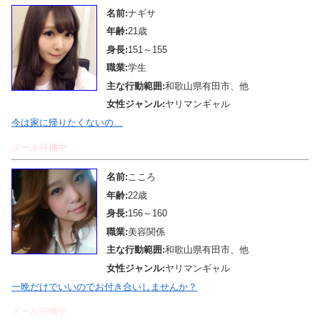
名前:
ナギサ
年齢:
21歳
身長:
151～155
職業:
学生
主な行動範囲:
和歌山県有田市、他
女性ジャンル:
ヤリマンギャル
今は家に帰りたくないの…
メール待機中
名前:
こころ
年齢:
22歳
身長:
156～160
職業:
美容関係
主な行動範囲:
和歌山県有田市、他
女性ジャンル:
ヤリマンギャル
一晩だけでいいのでお付き合いしませんか？
メール待機中