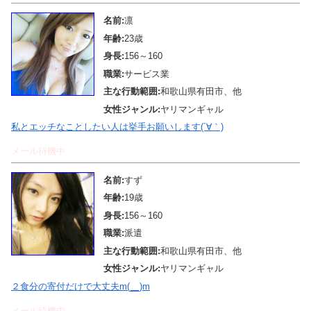
名前:
凛
年齢:
23歳
身長:
156～160
職業:
サービス業
主な行動範囲:
和歌山県有田市、他
女性ジャンル:
ヤリマンギャル
私とエッチなことしたい人は挙手お願いします(´∀｀)
メール待機中
名前:
すず
年齢:
19歳
身長:
156～160
職業:
派遣
主な行動範囲:
和歌山県有田市、他
女性ジャンル:
ヤリマンギャル
２食分の寄付だけで大丈夫m(__)m
メール待機中