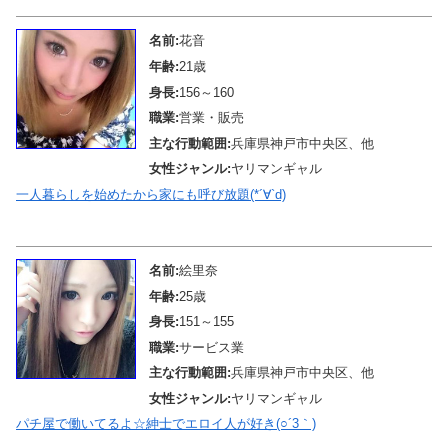
名前:
花音
年齢:
21歳
身長:
156～160
職業:
営業・販売
主な行動範囲:
兵庫県神戸市中央区、他
女性ジャンル:
ヤリマンギャル
一人暮らしを始めたから家にも呼び放題(*´∀`d)
メール待機中
名前:
絵里奈
年齢:
25歳
身長:
151～155
職業:
サービス業
主な行動範囲:
兵庫県神戸市中央区、他
女性ジャンル:
ヤリマンギャル
パチ屋で働いてるよ☆紳士でエロイ人が好き(○´3｀)