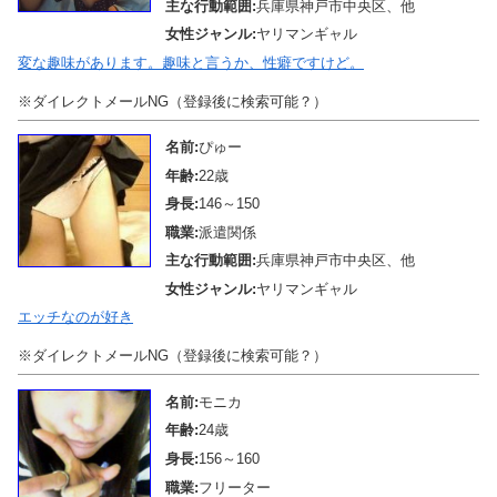
主な行動範囲:
兵庫県神戸市中央区、他
女性ジャンル:
ヤリマンギャル
変な趣味があります。趣味と言うか、性癖ですけど。
※ダイレクトメールNG（登録後に検索可能？）
名前:
ぴゅー
年齢:
22歳
身長:
146～150
職業:
派遣関係
主な行動範囲:
兵庫県神戸市中央区、他
女性ジャンル:
ヤリマンギャル
エッチなのが好き
※ダイレクトメールNG（登録後に検索可能？）
名前:
モニカ
年齢:
24歳
身長:
156～160
職業:
フリーター