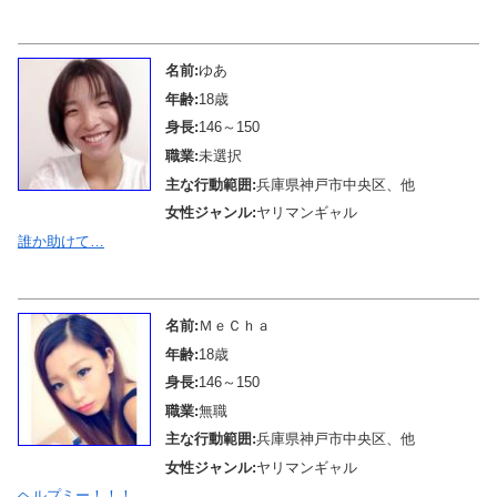
メール待機中
名前:
ゆあ
年齢:
18歳
身長:
146～150
職業:
未選択
主な行動範囲:
兵庫県神戸市中央区、他
女性ジャンル:
ヤリマンギャル
誰か助けて…
メール待機中
名前:
ＭｅＣｈａ
年齢:
18歳
身長:
146～150
職業:
無職
主な行動範囲:
兵庫県神戸市中央区、他
女性ジャンル:
ヤリマンギャル
ヘルプミー！！！