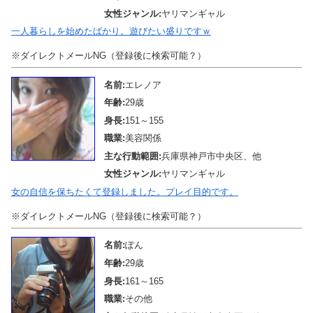
女性ジャンル:
ヤリマンギャル
一人暮らしを始めたばかり。遊びたい盛りですｗ
※ダイレクトメールNG（登録後に検索可能？）
名前:
エレノア
年齢:
29歳
身長:
151～155
職業:
美容関係
主な行動範囲:
兵庫県神戸市中央区、他
女性ジャンル:
ヤリマンギャル
女の自信を保ちたくて登録しました。プレイ目的です。
※ダイレクトメールNG（登録後に検索可能？）
名前:
ぽん
年齢:
29歳
身長:
161～165
職業:
その他