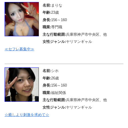
名前:
まりな
年齢:
23歳
身長:
156～160
職業:
専門職
主な行動範囲:
兵庫県神戸市中央区、他
女性ジャンル:
ヤリマンギャル
≪セフレ募集中≫
メール待機中
名前:
シホ
年齢:
26歳
身長:
156～160
職業:
福祉関係
主な行動範囲:
兵庫県神戸市中央区、他
女性ジャンル:
ヤリマンギャル
☆癒しより刺激を求めて☆
メール待機中