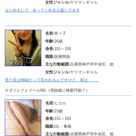
女性ジャンル:
ヤリマンギャル
はじめまして 会ってくれる人探してます
メール待機中
名前:
奈々子
年齢:
26歳
身長:
151～155
職業:
医療関係
主な行動範囲:
兵庫県神戸市中央区、他
女性ジャンル:
ヤリマンギャル
見た目は地味だって言われるんですけど、実は、、、
※ダイレクトメールNG（登録後に検索可能？）
名前:
ヒカル
年齢:
23歳
身長:
151～155
職業:
OL・事務
主な行動範囲:
兵庫県神戸市中央区、他