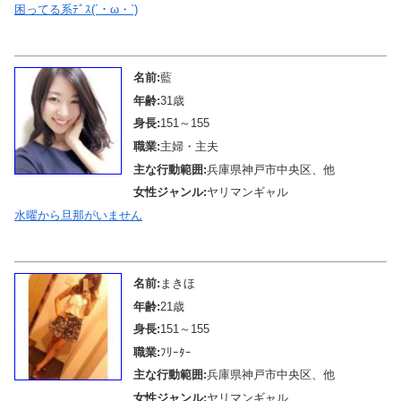
困ってる系ﾃﾞｽ(´・ω・`)
メール待機中
名前:
藍
年齢:
31歳
身長:
151～155
職業:
主婦・主夫
主な行動範囲:
兵庫県神戸市中央区、他
女性ジャンル:
ヤリマンギャル
水曜から旦那がいません
メール待機中
名前:
まきほ
年齢:
21歳
身長:
151～155
職業:
ﾌﾘｰﾀｰ
主な行動範囲:
兵庫県神戸市中央区、他
女性ジャンル:
ヤリマンギャル