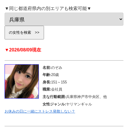
▼同じ都道府県内の別エリアも検索可能▼
▼2026/08/09現在
名前:
のぞみ
年齢:
20歳
身長:
151～155
職業:
会社員
主な行動範囲:
兵庫県神戸市中央区、他
女性ジャンル:
ヤリマンギャル
お休みの日に一緒にストレス発散しない？
メール待機中