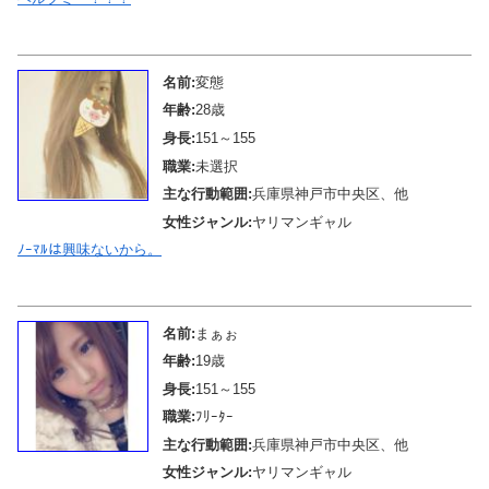
メール待機中
名前:
変態
年齢:
28歳
身長:
151～155
職業:
未選択
主な行動範囲:
兵庫県神戸市中央区、他
女性ジャンル:
ヤリマンギャル
ﾉｰﾏﾙは興味ないから。
メール待機中
名前:
まぁぉ
年齢:
19歳
身長:
151～155
職業:
ﾌﾘｰﾀｰ
主な行動範囲:
兵庫県神戸市中央区、他
女性ジャンル:
ヤリマンギャル