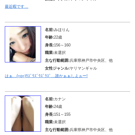
最近暇です…
メール待機中
名前:
みほりん
年齢:
22歳
身長:
156～160
職業:
未選択
主な行動範囲:
兵庫県神戸市中央区、他
女性ジャンル:
ヤリマンギャル
はぁ…(=o=)ｳｽﾞｳｽﾞｳｽﾞｳｽﾞ…誰かぁぁしよぉー!
メール待機中
名前:
カナン
年齢:
24歳
身長:
151～155
職業:
未選択
主な行動範囲:
兵庫県神戸市中央区、他