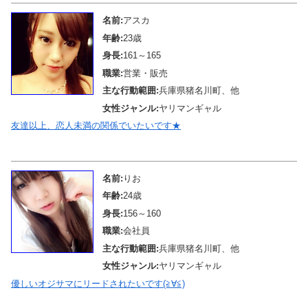
名前:
アスカ
年齢:
23歳
身長:
161～165
職業:
営業・販売
主な行動範囲:
兵庫県猪名川町、他
女性ジャンル:
ヤリマンギャル
友達以上、恋人未満の関係でいたいです★
メール待機中
名前:
りお
年齢:
24歳
身長:
156～160
職業:
会社員
主な行動範囲:
兵庫県猪名川町、他
女性ジャンル:
ヤリマンギャル
優しいオジサマにリードされたいです(≧∀≦)
メール待機中