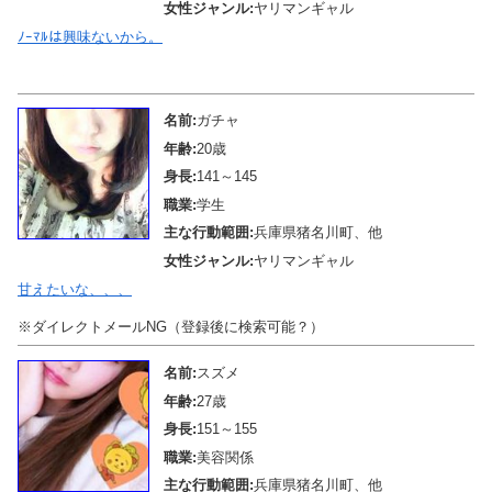
女性ジャンル:
ヤリマンギャル
ﾉｰﾏﾙは興味ないから。
メール待機中
名前:
ガチャ
年齢:
20歳
身長:
141～145
職業:
学生
主な行動範囲:
兵庫県猪名川町、他
女性ジャンル:
ヤリマンギャル
甘えたいな、、、
※ダイレクトメールNG（登録後に検索可能？）
名前:
スズメ
年齢:
27歳
身長:
151～155
職業:
美容関係
主な行動範囲:
兵庫県猪名川町、他