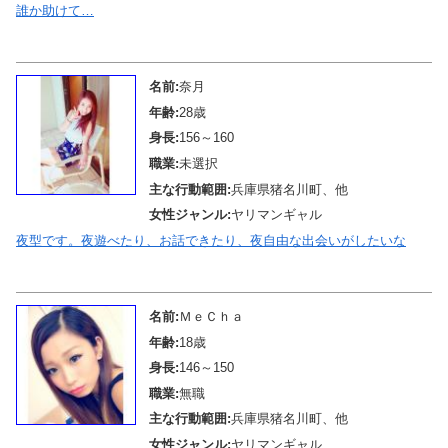
誰か助けて…
メール待機中
名前:
奈月
年齢:
28歳
身長:
156～160
職業:
未選択
主な行動範囲:
兵庫県猪名川町、他
女性ジャンル:
ヤリマンギャル
夜型です。夜遊べたり、お話できたり、夜自由な出会いがしたいな
メール待機中
名前:
ＭｅＣｈａ
年齢:
18歳
身長:
146～150
職業:
無職
主な行動範囲:
兵庫県猪名川町、他
女性ジャンル:
ヤリマンギャル