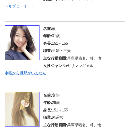
ヘルプミー！！！
メール待機中
名前:
藍
年齢:
31歳
身長:
151～155
職業:
主婦・主夫
主な行動範囲:
兵庫県猪名川町、他
女性ジャンル:
ヤリマンギャル
水曜から旦那がいません
メール待機中
名前:
変態
年齢:
28歳
身長:
151～155
職業:
未選択
主な行動範囲:
兵庫県猪名川町、他