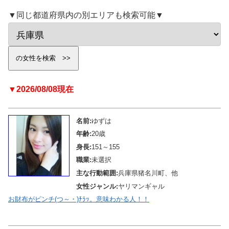
▼同じ都道府県内の別エリアも検索可能▼
▼2026/08/08現在
名前:
ゆずは
年齢:
20歳
身長:
151～155
職業:
未選択
主な行動範囲:
兵庫県猪名川町、他
女性ジャンル:
ヤリマンギャル
お財布がピンチ(つ～・)ﾁﾗｯ。意味わかる人！！
メール待機中