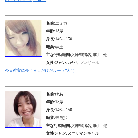
メール待機中
名前:
エミカ
年齢:
18歳
身長:
146～150
職業:
学生
主な行動範囲:
兵庫県猪名川町、他
女性ジャンル:
ヤリマンギャル
今日確実に会える人だけだよー（^人^）
メール待機中
名前:
ゆあ
年齢:
18歳
身長:
146～150
職業:
未選択
主な行動範囲:
兵庫県猪名川町、他
女性ジャンル:
ヤリマンギャル