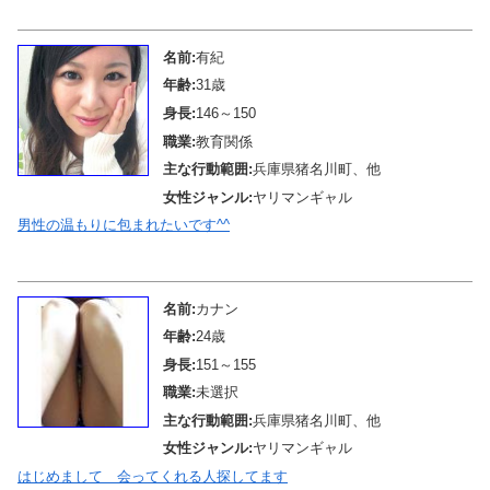
メール待機中
名前:
有紀
年齢:
31歳
身長:
146～150
職業:
教育関係
主な行動範囲:
兵庫県猪名川町、他
女性ジャンル:
ヤリマンギャル
男性の温もりに包まれたいです^^
メール待機中
名前:
カナン
年齢:
24歳
身長:
151～155
職業:
未選択
主な行動範囲:
兵庫県猪名川町、他
女性ジャンル:
ヤリマンギャル
はじめまして 会ってくれる人探してます