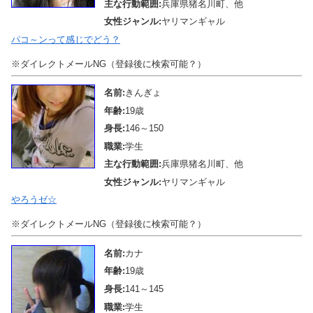
主な行動範囲:
兵庫県猪名川町、他
女性ジャンル:
ヤリマンギャル
パコ～ンって感じでどう？
※ダイレクトメールNG（登録後に検索可能？）
名前:
きんぎょ
年齢:
19歳
身長:
146～150
職業:
学生
主な行動範囲:
兵庫県猪名川町、他
女性ジャンル:
ヤリマンギャル
やろうゼ☆
※ダイレクトメールNG（登録後に検索可能？）
名前:
カナ
年齢:
19歳
身長:
141～145
職業:
学生