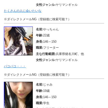
女性ジャンル:
ヤリマンギャル
たくさんの人に会いたいな
※ダイレクトメールNG（登録後に検索可能？）
名前:
やっちゃん
年齢:
22歳
身長:
146～150
職業:
フリーター
主な行動範囲:
兵庫県猪名川町、他
女性ジャンル:
ヤリマンギャル
パコパコ・・・
※ダイレクトメールNG（登録後に検索可能？）
名前:
じゃみ
年齢:
19歳
身長:
146～150
職業:
学生