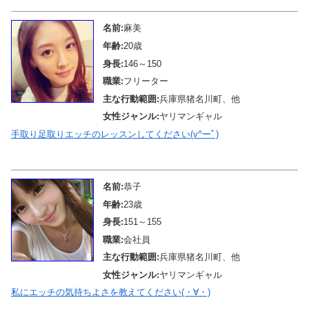
名前:
麻美
年齢:
20歳
身長:
146～150
職業:
フリーター
主な行動範囲:
兵庫県猪名川町、他
女性ジャンル:
ヤリマンギャル
手取り足取りエッチのレッスンしてください(v^ーﾟ)
メール待機中
名前:
恭子
年齢:
23歳
身長:
151～155
職業:
会社員
主な行動範囲:
兵庫県猪名川町、他
女性ジャンル:
ヤリマンギャル
私にエッチの気持ちよさを教えてください(・∀・)