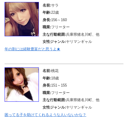
名前:
サラ
年齢:
22歳
身長:
156～160
職業:
フリーター
主な行動範囲:
兵庫県猪名川町、他
女性ジャンル:
ヤリマンギャル
年の割には経験豊富だと思うよ★
メール待機中
名前:
桃花
年齢:
18歳
身長:
151～155
職業:
フリーター
主な行動範囲:
兵庫県猪名川町、他
女性ジャンル:
ヤリマンギャル
困ってる子を助けてくれるような人いないかな？
メール待機中