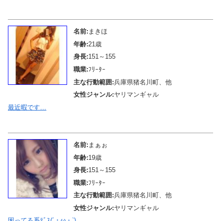
メール待機中
名前:
まきほ
年齢:
21歳
身長:
151～155
職業:
ﾌﾘｰﾀｰ
主な行動範囲:
兵庫県猪名川町、他
女性ジャンル:
ヤリマンギャル
最近暇です…
メール待機中
名前:
まぁぉ
年齢:
19歳
身長:
151～155
職業:
ﾌﾘｰﾀｰ
主な行動範囲:
兵庫県猪名川町、他
女性ジャンル:
ヤリマンギャル
困ってる系ﾃﾞｽ(´・ω・`)