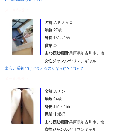
メール待機中
名前:
ＡＲＡＭＯ
年齢:
27歳
身長:
151～155
職業:
OL
主な行動範囲:
兵庫県加古川市、他
女性ジャンル:
ヤリマンギャル
出会い系初だけど会えるのかなｖ(*´∀｀*)ｖ？
メール待機中
名前:
カナン
年齢:
24歳
身長:
151～155
職業:
未選択
主な行動範囲:
兵庫県加古川市、他
女性ジャンル:
ヤリマンギャル