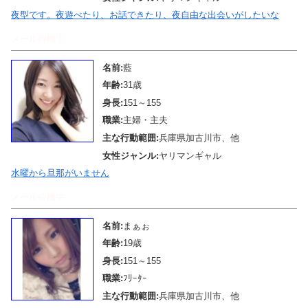
夜型です。夜遊べたり、お話できたり、夜自由な出会いがしたいな
メール待機中
名前:
藍
年齢:
31歳
身長:
151～155
職業:
主婦・主夫
主な行動範囲:
兵庫県加古川市、他
女性ジャンル:
ヤリマンギャル
水曜から旦那がいません
メール待機中
名前:
まぁぉ
年齢:
19歳
身長:
151～155
職業:
ﾌﾘｰﾀｰ
主な行動範囲:
兵庫県加古川市、他