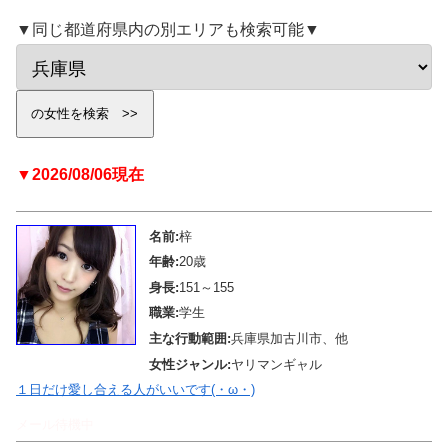
▼同じ都道府県内の別エリアも検索可能▼
▼2026/08/06現在
名前:
梓
年齢:
20歳
身長:
151～155
職業:
学生
主な行動範囲:
兵庫県加古川市、他
女性ジャンル:
ヤリマンギャル
１日だけ愛し合える人がいいです(・ω・)
メール待機中