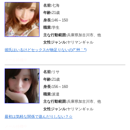
名前:
七海
年齢:
21歳
身長:
146～150
職業:
学生
主な行動範囲:
兵庫県加古川市、他
女性ジャンル:
ヤリマンギャル
彼氏はいるけどセックスが物足りないの(*´艸｀*)
メール待機中
名前:
リサ
年齢:
21歳
身長:
156～160
職業:
派遣
主な行動範囲:
兵庫県加古川市、他
女性ジャンル:
ヤリマンギャル
最初は気軽な関係で遊んだりしない？☆
メール待機中