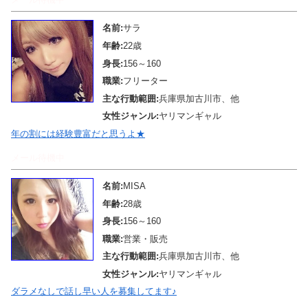
名前:
サラ
年齢:
22歳
身長:
156～160
職業:
フリーター
主な行動範囲:
兵庫県加古川市、他
女性ジャンル:
ヤリマンギャル
年の割には経験豊富だと思うよ★
メール待機中
名前:
MISA
年齢:
28歳
身長:
156～160
職業:
営業・販売
主な行動範囲:
兵庫県加古川市、他
女性ジャンル:
ヤリマンギャル
ダラメなしで話し早い人を募集してます♪