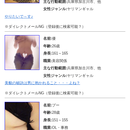
主な行動範囲:
兵庫県加古川市、他
女性ジャンル:
ヤリマンギャル
やりたいで～す♪
※ダイレクトメールNG（登録後に検索可能？）
名前:
優
年齢:
26歳
身長:
161～165
職業:
美容関係
主な行動範囲:
兵庫県加古川市、他
女性ジャンル:
ヤリマンギャル
美貌の秘訣は男に抱かれること・・・よね？
※ダイレクトメールNG（登録後に検索可能？）
名前:
プー
年齢:
28歳
身長:
151～155
職業:
OL・事務