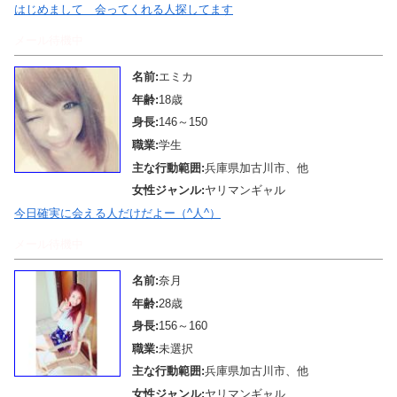
はじめまして 会ってくれる人探してます
メール待機中
名前:
エミカ
年齢:
18歳
身長:
146～150
職業:
学生
主な行動範囲:
兵庫県加古川市、他
女性ジャンル:
ヤリマンギャル
今日確実に会える人だけだよー（^人^）
メール待機中
名前:
奈月
年齢:
28歳
身長:
156～160
職業:
未選択
主な行動範囲:
兵庫県加古川市、他
女性ジャンル:
ヤリマンギャル