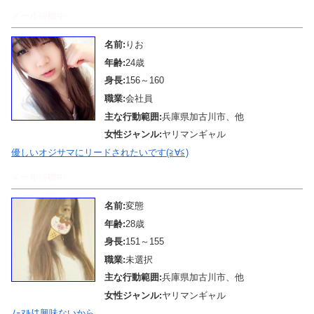
メール待機中
名前:
りお
年齢:
24歳
身長:
156～160
職業:
会社員
主な行動範囲:
兵庫県加古川市、他
女性ジャンル:
ヤリマンギャル
優しいオジサマにリードされたいです(≧∀≦)
メール待機中
名前:
変態
年齢:
28歳
身長:
151～155
職業:
未選択
主な行動範囲:
兵庫県加古川市、他
女性ジャンル:
ヤリマンギャル
ﾉｰﾏﾙは興味ないから。