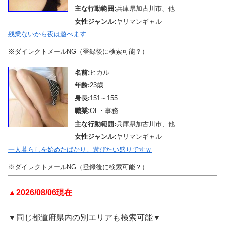
主な行動範囲:
兵庫県加古川市、他
女性ジャンル:
ヤリマンギャル
残業ないから夜は遊べます
※ダイレクトメールNG（登録後に検索可能？）
名前:
ヒカル
年齢:
23歳
身長:
151～155
職業:
OL・事務
主な行動範囲:
兵庫県加古川市、他
女性ジャンル:
ヤリマンギャル
一人暮らしを始めたばかり。遊びたい盛りですｗ
※ダイレクトメールNG（登録後に検索可能？）
▲2026/08/06現在
▼同じ都道府県内の別エリアも検索可能▼