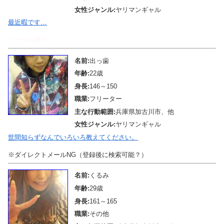
女性ジャンル:
ヤリマンギャル
最近暇です…
メール待機中
名前:
出っ歯
年齢:
22歳
身長:
146～150
職業:
フリーター
主な行動範囲:
兵庫県加古川市、他
女性ジャンル:
ヤリマンギャル
世間知らずなんでいろいろ教えてください。
※ダイレクトメールNG（登録後に検索可能？）
名前:
くるみ
年齢:
29歳
身長:
161～165
職業:
その他