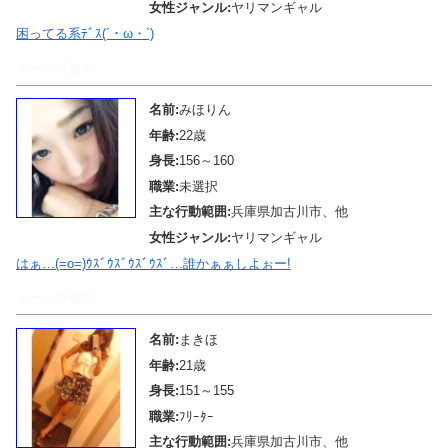
女性ジャンル:
ヤリマンギャル
困ってる系ﾃﾞｽ(´・ω・`)
メール待機中
名前:
みほりん
年齢:
22歳
身長:
156～160
職業:
未選択
主な行動範囲:
兵庫県加古川市、他
女性ジャンル:
ヤリマンギャル
はぁ…(=o=)ｳｽﾞｳｽﾞｳｽﾞｳｽﾞ…誰かぁぁしよぉー!
メール待機中
名前:
まきほ
年齢:
21歳
身長:
151～155
職業:
ﾌﾘｰﾀｰ
主な行動範囲:
兵庫県加古川市、他