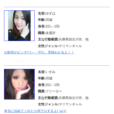
メール待機中
名前:
ゆずは
年齢:
20歳
身長:
151～155
職業:
未選択
主な行動範囲:
兵庫県加古川市、他
女性ジャンル:
ヤリマンギャル
お財布がピンチ(つ～・)ﾁﾗｯ。意味わかる人！！
メール待機中
名前:
いずみ
年齢:
20歳
身長:
151～155
職業:
フリーター
主な行動範囲:
兵庫県加古川市、他
女性ジャンル:
ヤリマンギャル
本当に泊めてくれたら何でもするよ( -ω-)ﾉ