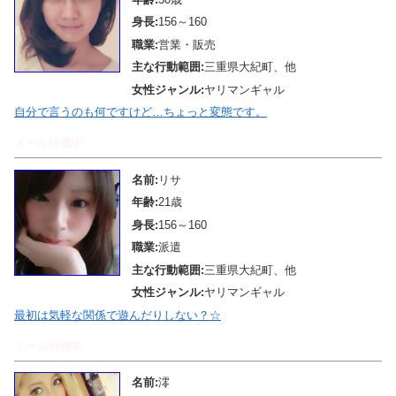
身長:
156～160
職業:
営業・販売
主な行動範囲:
三重県大紀町、他
女性ジャンル:
ヤリマンギャル
自分で言うのも何ですけど…ちょっと変態です。
メール待機中
名前:
リサ
年齢:
21歳
身長:
156～160
職業:
派遣
主な行動範囲:
三重県大紀町、他
女性ジャンル:
ヤリマンギャル
最初は気軽な関係で遊んだりしない？☆
メール待機中
名前:
澪