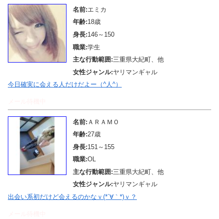
名前:
エミカ
年齢:
18歳
身長:
146～150
職業:
学生
主な行動範囲:
三重県大紀町、他
女性ジャンル:
ヤリマンギャル
今日確実に会える人だけだよー（^人^）
メール待機中
名前:
ＡＲＡＭＯ
年齢:
27歳
身長:
151～155
職業:
OL
主な行動範囲:
三重県大紀町、他
女性ジャンル:
ヤリマンギャル
出会い系初だけど会えるのかなｖ(*´∀｀*)ｖ？
メール待機中