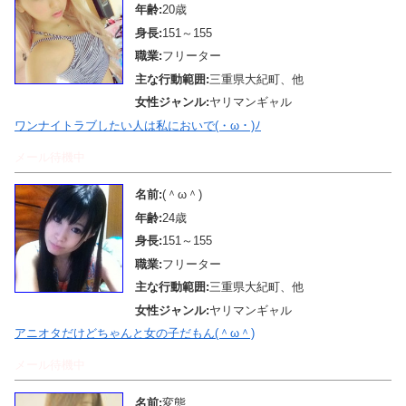
年齢:
20歳
身長:
151～155
職業:
フリーター
主な行動範囲:
三重県大紀町、他
女性ジャンル:
ヤリマンギャル
ワンナイトラブしたい人は私においで(・ω・)ﾉ
メール待機中
名前:
(＾ω＾)
年齢:
24歳
身長:
151～155
職業:
フリーター
主な行動範囲:
三重県大紀町、他
女性ジャンル:
ヤリマンギャル
アニオタだけどちゃんと女の子だもん(＾ω＾)
メール待機中
名前:
変態