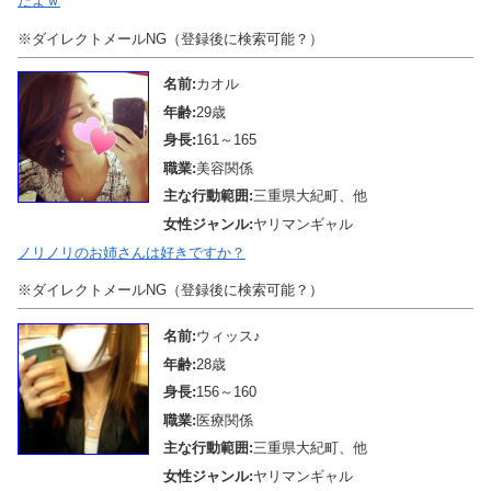
だよｗ
※ダイレクトメールNG（登録後に検索可能？）
名前:
カオル
年齢:
29歳
身長:
161～165
職業:
美容関係
主な行動範囲:
三重県大紀町、他
女性ジャンル:
ヤリマンギャル
ノリノリのお姉さんは好きですか？
※ダイレクトメールNG（登録後に検索可能？）
名前:
ウィッス♪
年齢:
28歳
身長:
156～160
職業:
医療関係
主な行動範囲:
三重県大紀町、他
女性ジャンル:
ヤリマンギャル