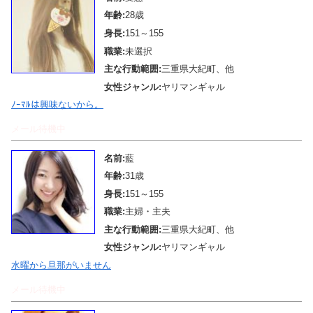
年齢:
28歳
身長:
151～155
職業:
未選択
主な行動範囲:
三重県大紀町、他
女性ジャンル:
ヤリマンギャル
ﾉｰﾏﾙは興味ないから。
メール待機中
名前:
藍
年齢:
31歳
身長:
151～155
職業:
主婦・主夫
主な行動範囲:
三重県大紀町、他
女性ジャンル:
ヤリマンギャル
水曜から旦那がいません
メール待機中