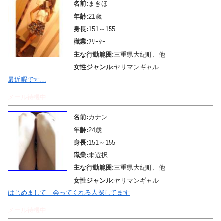
名前:
まきほ
年齢:
21歳
身長:
151～155
職業:
ﾌﾘｰﾀｰ
主な行動範囲:
三重県大紀町、他
女性ジャンル:
ヤリマンギャル
最近暇です…
メール待機中
名前:
カナン
年齢:
24歳
身長:
151～155
職業:
未選択
主な行動範囲:
三重県大紀町、他
女性ジャンル:
ヤリマンギャル
はじめまして 会ってくれる人探してます
メール待機中