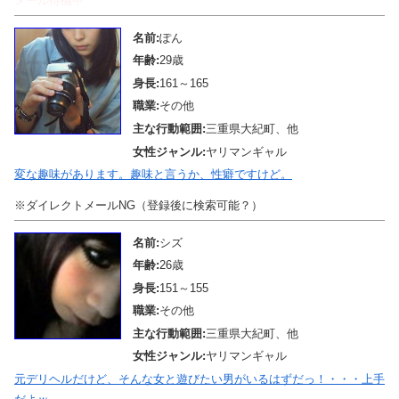
メール待機中
名前:
ぽん
年齢:
29歳
身長:
161～165
職業:
その他
主な行動範囲:
三重県大紀町、他
女性ジャンル:
ヤリマンギャル
変な趣味があります。趣味と言うか、性癖ですけど。
※ダイレクトメールNG（登録後に検索可能？）
名前:
シズ
年齢:
26歳
身長:
151～155
職業:
その他
主な行動範囲:
三重県大紀町、他
女性ジャンル:
ヤリマンギャル
元デリヘルだけど、そんな女と遊びたい男がいるはずだっ！・・・上手