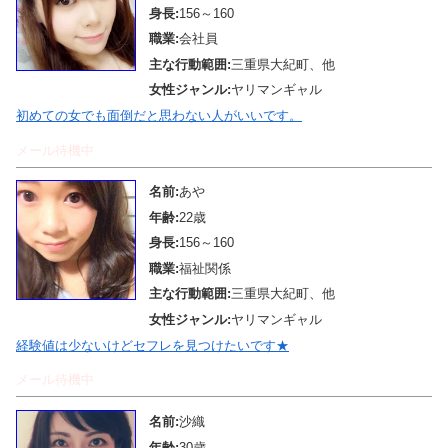
身長:
156～160
職業:
会社員
主な行動範囲:
三重県大紀町、他
女性ジャンル:
ヤリマンギャル
初めての女でも面倒だと思わない人がいいです。
メール待機中
名前:
あや
年齢:
22歳
身長:
156～160
職業:
福祉関係
主な行動範囲:
三重県大紀町、他
女性ジャンル:
ヤリマンギャル
経験値は少ないけどセフレを見つけたいです★
メール待機中
名前:
沙織
年齢:
30歳