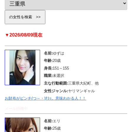
▼2026/08/09現在
名前:
ゆずは
年齢:
20歳
身長:
151～155
職業:
未選択
主な行動範囲:
三重県大紀町、他
女性ジャンル:
ヤリマンギャル
お財布がピンチ(つ～・)ﾁﾗｯ。意味わかる人！！
メール待機中
名前:
エリ
年齢:
25歳