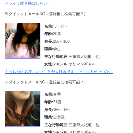
イライラ吹き飛ばしたい！
※ダイレクトメールNG（登録後に検索可能？）
名前:
ワラビー
年齢:
20歳
身長:
156～160
職業:
学生
主な行動範囲:
三重県大紀町、他
女性ジャンル:
ヤリマンギャル
ぶっちゃけ気持ちいいことが大好きです。上手な人がいいな。
※ダイレクトメールNG（登録後に検索可能？）
名前:
春香
年齢:
31歳
身長:
156～160
職業:
自営業
主な行動範囲:
三重県大紀町、他
女性ジャンル:
ヤリマンギャル