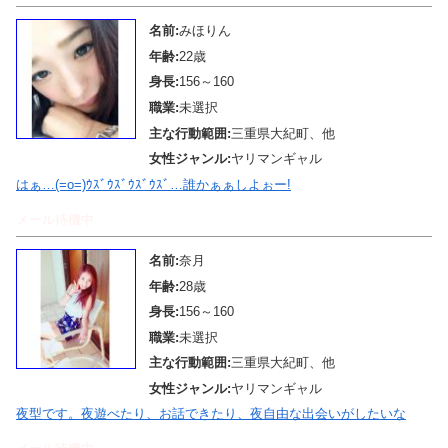
名前:
みほりん
年齢:
22歳
身長:
156～160
職業:
未選択
主な行動範囲:
三重県大紀町、他
女性ジャンル:
ヤリマンギャル
はぁ…(=o=)ｳｽﾞｳｽﾞｳｽﾞｳｽﾞ…誰かぁぁしよぉー!
メール待機中
名前:
奈月
年齢:
28歳
身長:
156～160
職業:
未選択
主な行動範囲:
三重県大紀町、他
女性ジャンル:
ヤリマンギャル
夜型です。夜遊べたり、お話できたり、夜自由な出会いがしたいな